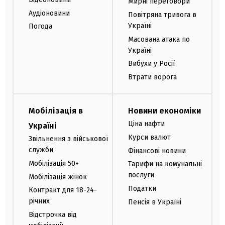
Мирні переговори
Аудіоновини
Повітряна тривога в
Україні
Погода
Масована атака по
Україні
Вибухи у Росії
Втрати ворога
Мобілізація в
Новини економіки
Ціна нафти
Україні
Курси валют
Звільнення з військової
служби
Фінансові новини
Мобілізація 50+
Тарифи на комунальні
послуги
Мобілізація жінок
Податки
Контракт для 18-24-
річних
Пенсія в Україні
Відстрочка від