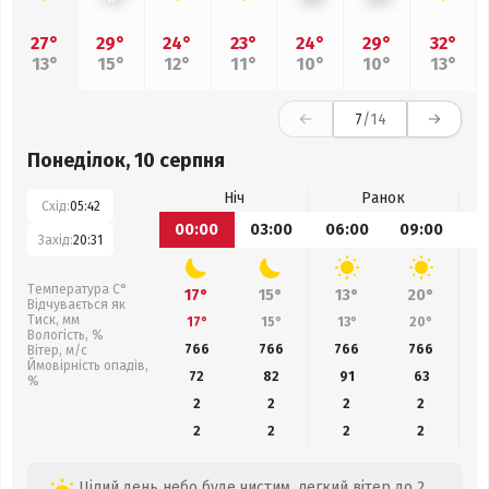
27°
29°
24°
23°
24°
29°
32°
13°
15°
12°
11°
10°
10°
13°
7
/14
Понеділок, 10 серпня
Ніч
Ранок
Схід:
05:42
00:00
03:00
06:00
09:00
1
Захід:
20:31
Температура С°
17°
15°
13°
20°
Відчувається як
Тиск, мм
17°
15°
13°
20°
Вологість, %
766
766
766
766
Вітер, м/с
Ймовірність опадів,
72
82
91
63
%
2
2
2
2
2
2
2
2
Цілий день небо буде чистим, легкий вітер до 2