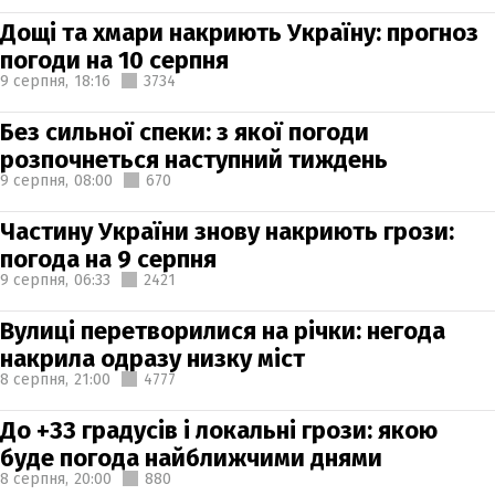
Дощі та хмари накриють Україну: прогноз
погоди на 10 серпня
9 серпня,
18:16
3734
Без сильної спеки: з якої погоди
розпочнеться наступний тиждень
9 серпня,
08:00
670
Частину України знову накриють грози:
погода на 9 серпня
9 серпня,
06:33
2421
Вулиці перетворилися на річки: негода
накрила одразу низку міст
8 серпня,
21:00
4777
До +33 градусів і локальні грози: якою
буде погода найближчими днями
8 серпня,
20:00
880