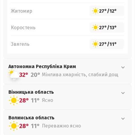
Житомир
27°
/
12°
Коростень
27°
/
13°
Звягель
27°
/
11°
Автономна Республіка Крим
32°
20°
Мінлива хмарність, слабкий дощ
Вінницька
область
28°
11°
Ясно
Волинська
область
28°
11°
Переважно ясно