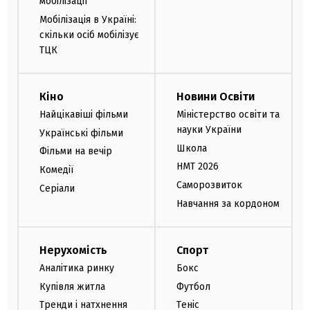
мобілізації
Мобілізація в Україні:
скільки осіб мобілізує
ТЦК
Кіно
Новини Освіти
Найцікавіші фільми
Міністерство освіти та
науки України
Українські фільми
Школа
Фільми на вечір
НМТ 2026
Комедії
Саморозвиток
Серіали
Навчання за кордоном
Нерухомість
Спорт
Аналітика ринку
Бокс
Купівля житла
Футбол
Тренди і натхнення
Теніс