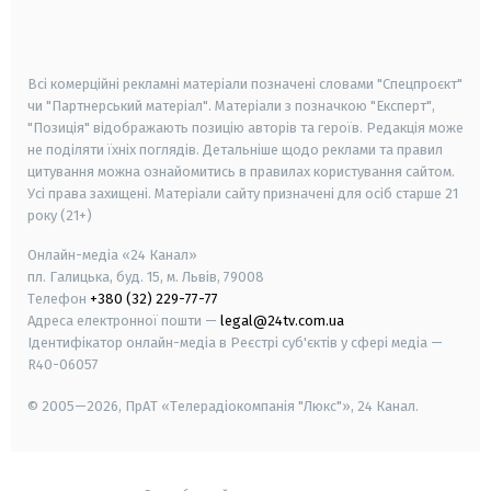
smart tv
samsung smart tv
Всі комерційні рекламні матеріали позначені словами "Спецпроєкт"
чи "Партнерський матеріал". Матеріали з позначкою "Експерт",
"Позиція" відображають позицію авторів та героїв. Редакція може
не поділяти їхніх поглядів. Детальніше щодо реклами та правил
цитування можна ознайомитись в правилах користування сайтом.
Усі права захищені.
Матеріали сайту призначені для осіб старше
21
року (21+)
Онлайн-медіа «24 Канал»
пл. Галицька, буд. 15, м. Львів, 79008
Телефон
+380 (32) 229-77-77
Адреса електронної пошти —
legal@24tv.com.ua
Ідентифікатор онлайн-медіа в Реєстрі суб'єктів у сфері медіа —
R40-06057
© 2005—2026,
ПрАТ «Телерадіокомпанія "Люкс"», 24 Канал.