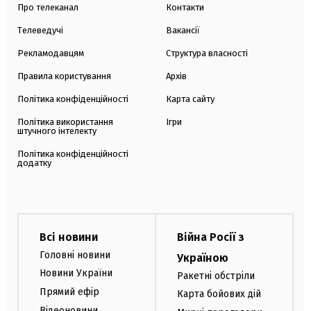
Про телеканал
Контакти
Телеведучі
Вакансії
Рекламодавцям
Структура власності
Правила користування
Архів
Політика конфіденційності
Карта сайту
Політика використання
Ігри
штучного інтелекту
Політика конфіденційності
додатку
Всі новини
Війна Росії з
Головні новини
Україною
Новини України
Ракетні обстріли
Прямий ефір
Карта бойових дій
Відеоновини