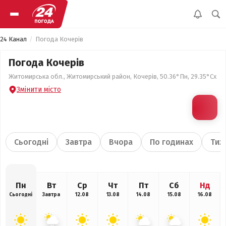
24 Канал
Погода Кочерів
Погода Кочерів
Житомирська обл., Житомирський район, Кочерів, 50.36°Пн, 29.35°Сх
Змінити місто
Сьогодні
Завтра
Вчора
По годинах
Тиж
Пн
Вт
Ср
Чт
Пт
Сб
Нд
Сьогодні
Завтра
12.08
13.08
14.08
15.08
16.08