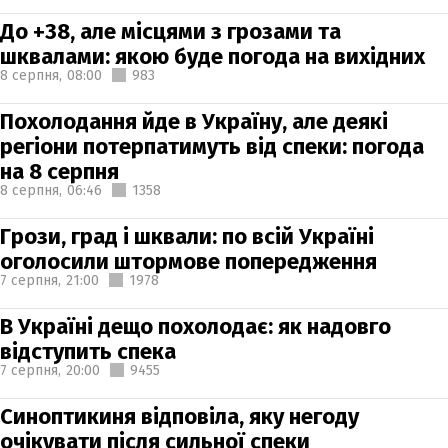
До +38, але місцями з грозами та
шквалами: якою буде погода на вихідних
8 серпня,
08:00
983
Похолодання йде в Україну, але деякі
регіони потерпатимуть від спеки: погода
на 8 серпня
8 серпня,
06:46
1358
Грози, град і шквали: по всій Україні
оголосили штормове попередження
7 серпня,
21:00
1978
В Україні дещо похолодає: як надовго
відступить спека
7 серпня,
20:00
9455
Синоптикиня відповіла, яку негоду
очікувати після сильної спеки