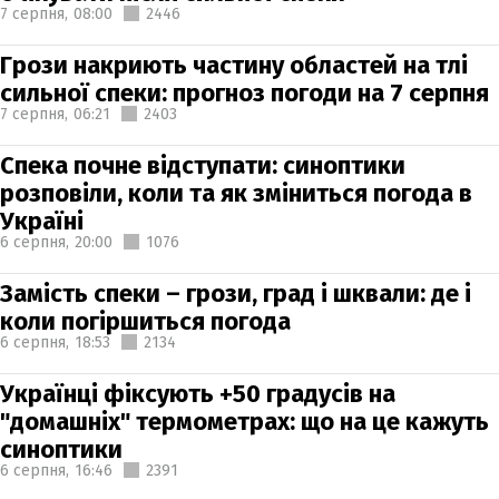
7 серпня,
08:00
2446
Грози накриють частину областей на тлі
сильної спеки: прогноз погоди на 7 серпня
7 серпня,
06:21
2403
Спека почне відступати: синоптики
розповіли, коли та як зміниться погода в
Україні
6 серпня,
20:00
1076
Замість спеки – грози, град і шквали: де і
коли погіршиться погода
6 серпня,
18:53
2134
Українці фіксують +50 градусів на
"домашніх" термометрах: що на це кажуть
синоптики
6 серпня,
16:46
2391