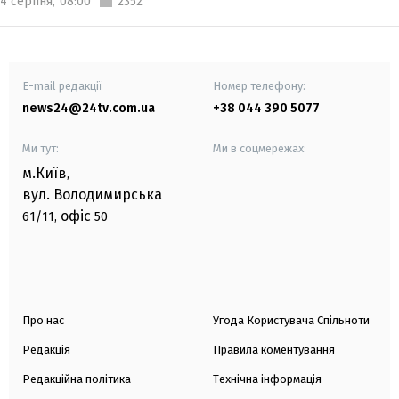
4 серпня,
08:00
2352
E-mail редакції
Номер телефону:
news24@24tv.com.ua
+38 044 390 5077
Ми тут:
Ми в соцмережах:
м.Київ
,
вул. Володимирська
офіс
61/11,
50
Про нас
Угода Користувача Спільноти
Редакція
Правила коментування
Редакційна політика
Технічна інформація