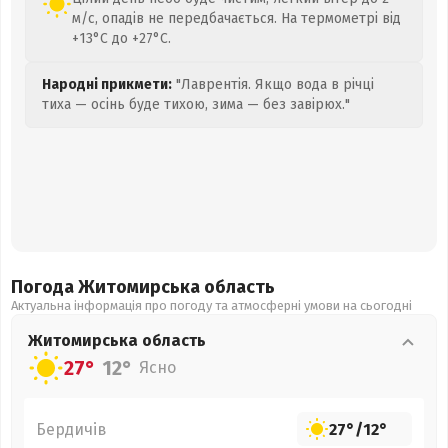
м/с, опадів не передбачається. На термометрі від
+13°C до +27°C.
Народні прикмети:
"Лаврентія. Якщо вода в річці
тиха — осінь буде тихою, зима — без завірюх."
Погода Житомирська
область
Актуальна інформація про погоду та атмосферні умови на сьогодні
Житомирська
область
27°
12°
Ясно
Бердичів
27°
/
12°