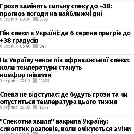
Грози замінять сильну спеку до +38:
прогноз погоди на найближчі дні
6 серпня,
08:00
3363
Пік спеки в Україні: де 6 серпня пригріє до
+38 градусів
6 серпня,
06:40
849
На Україну чекає пік африканської спеки:
коли температури стануть
комфортнішими
5 серпня,
20:00
11523
Спека не відступає: де будуть грози та чи
опуститься температура цього тижня
5 серпня,
08:00
1336
"Спекотна хвиля" накрила Україну:
синоптик розповів, коли очікуються зміни