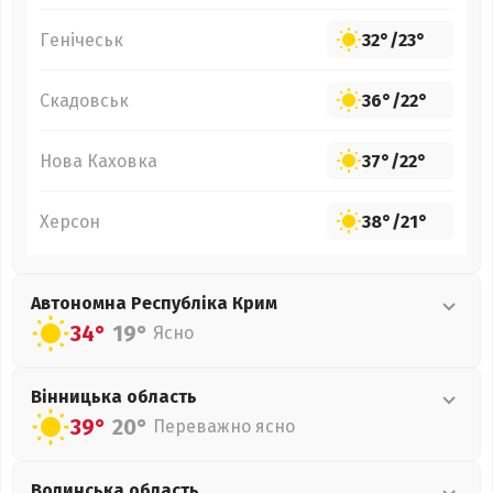
Генічеськ
32°
/
23°
Скадовськ
36°
/
22°
Нова Каховка
37°
/
22°
Херсон
38°
/
21°
Автономна Республіка Крим
34°
19°
Ясно
Вінницька
область
39°
20°
Переважно ясно
Волинська
область