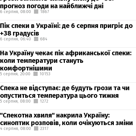
прогноз погоди на найближчі дні
6 серпня,
08:00
1867
Пік спеки в Україні: де 6 серпня пригріє до
+38 градусів
6 серпня,
06:40
684
На Україну чекає пік африканської спеки:
коли температури стануть
комфортнішими
5 серпня,
20:00
10153
Спека не відступає: де будуть грози та чи
опуститься температура цього тижня
5 серпня,
08:00
1272
"Спекотна хвиля" накрила Україну:
синоптик розповів, коли очікуються зміни
4 серпня,
08:00
2317