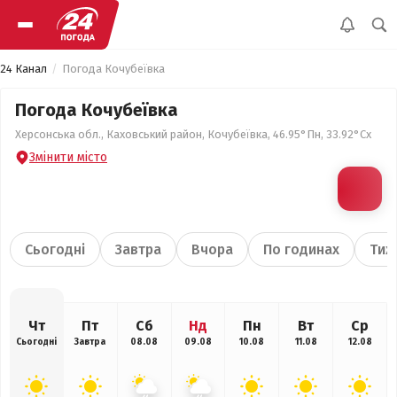
24 Канал
Погода Кочубеївка
Погода Кочубеївка
Херсонська обл., Каховський район, Кочубеївка, 46.95°Пн, 33.92°Сх
Змінити місто
Сьогодні
Завтра
Вчора
По годинах
Тиж
Чт
Пт
Сб
Нд
Пн
Вт
Ср
Сьогодні
Завтра
08.08
09.08
10.08
11.08
12.08