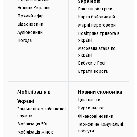
Україною
Новини України
Ракетні обстріли
Прямий ефір
Карта бойових дій
Відеоновини
Мирні переговори
Аудіоновини
Повітряна тривога в
Україні
Погода
Масована атака по
Україні
Вибухи у Росії
Втрати ворога
Мобілізація в
Новини економіки
Ціна нафти
Україні
Курси валют
Звільнення з військової
служби
Фінансові новини
Мобілізація 50+
Тарифи на комунальні
послуги
Мобілізація жінок