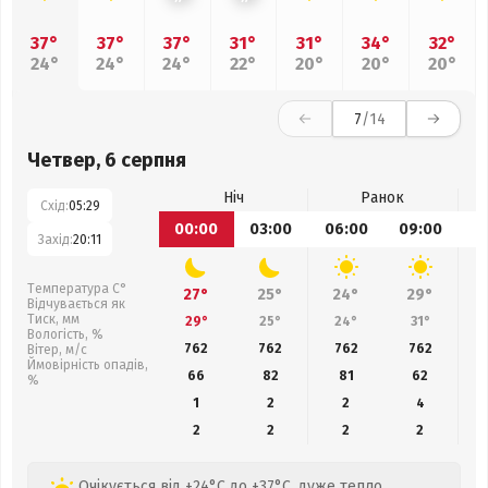
37°
37°
37°
31°
31°
34°
32°
24°
24°
24°
22°
20°
20°
20°
7
/14
Четвер, 6 серпня
Ніч
Ранок
Схід:
05:29
00:00
03:00
06:00
09:00
1
Захід:
20:11
Температура С°
27°
25°
24°
29°
Відчувається як
Тиск, мм
29°
25°
24°
31°
Вологість, %
762
762
762
762
Вітер, м/с
Ймовірність опадів,
66
82
81
62
%
1
2
2
4
2
2
2
2
Очікується від +24°C до +37°C, дуже тепло,