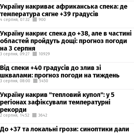
Україну накриває африканська спека: де
температура сягне +39 градусів
4 серпня,
07:32
900
Україну накриє спека до +38, але в частині
областей пройдуть дощі: прогноз погоди
на 3 серпня
3 серпня,
09:27
10929
Від спеки +40 градусів до злив зі
шквалами: прогноз погоди на тиждень
3 серпня,
08:00
5450
Україну накрив "тепловий купол": у 5
регіонах зафіксували температурні
рекорди
2 серпня,
14:52
3642
До +37 та локальні грози: синоптики дали