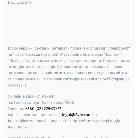
Наші додатки:
android
apple
smart tv
samsung smart tv
Всі комерційні рекламні матеріали позначені словами "Спецпроєкт"
чи "Партнерський матеріал". Матеріали з позначкою "Експерт",
"Позиція" відображають позицію авторів та героїв. Редакція може
не поділяти їхніх поглядів. Детальніше щодо реклами та правил
цитування можна ознайомитись в правилах користування сайтом.
Усі права захищені.
Матеріали сайту призначені для осіб старше
21
року (21+)
Онлайн-медіа «24 Канал»
пл. Галицька, буд. 15, м. Львів, 79008
Телефон
+380 (32) 229-77-77
Адреса електронної пошти —
legal@24tv.com.ua
Ідентифікатор онлайн-медіа в Реєстрі суб'єктів у сфері медіа —
R40-06057