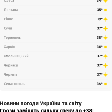
Одеса
34°
Полтава
35°
Рівне
39°
Суми
37°
Тернопіль
38°
Харків
36°
Хмельницький
37°
Черкаси
37°
Чернігів
37°
Севастополь
34°
Новини погоди України та світу
Грози замінять сильну спеку до +38: