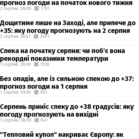
прогноз погоди на початок нового тижня
2 серпня,
08:00
1791
Дощитиме лише на Заході, але припече до
+35: яку погоду прогнозують на 2 серпня
2 серпня,
06:57
2691
Спека на початку серпня: чи поб'є вона
рекордні показники температури
1 серпня,
20:00
1538
Без опадів, але із сильною спекою до +37:
прогноз погоди на 1 серпня
1 серпня,
09:05
653
Серпень приніс спеку до +38 градусів: яку
погоду прогнозують на вихідні
1 серпня,
08:00
841
"Тепловий купол" накриває Європу: як