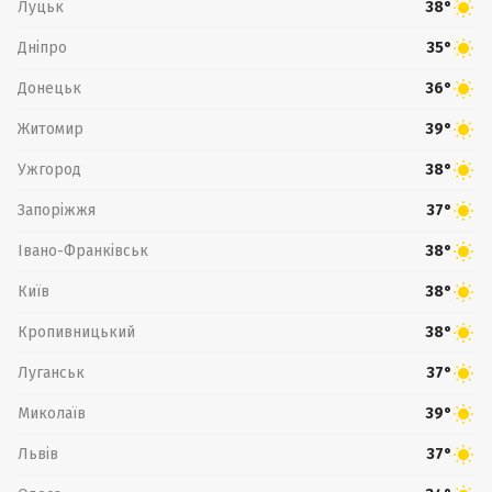
Луцьк
38°
Дніпро
35°
Донецьк
36°
Житомир
39°
Ужгород
38°
Запоріжжя
37°
Івано-Франківськ
38°
Київ
38°
Кропивницький
38°
Луганськ
37°
Миколаїв
39°
Львів
37°