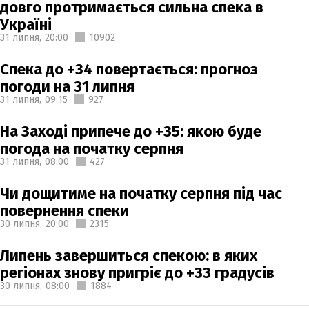
довго протримається сильна спека в
Україні
31 липня,
20:00
10902
Спека до +34 повертається: прогноз
погоди на 31 липня
31 липня,
09:15
927
На Заході припече до +35: якою буде
погода на початку серпня
31 липня,
08:00
427
Чи дощитиме на початку серпня під час
повернення спеки
30 липня,
20:00
2315
Липень завершиться спекою: в яких
регіонах знову пригріє до +33 градусів
30 липня,
08:00
1884