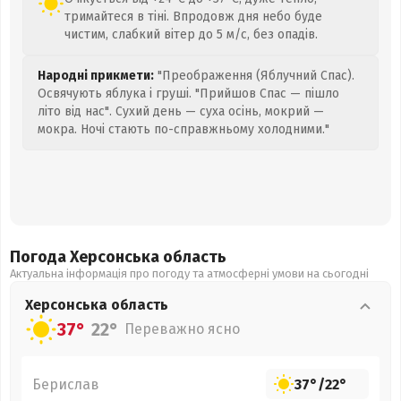
тримайтеся в тіні. Впродовж дня небо буде
чистим, слабкий вітер до 5 м/с, без опадів.
Народні прикмети:
"Преображення (Яблучний Спас).
Освячують яблука і груші. "Прийшов Спас — пішло
літо від нас". Сухий день — суха осінь, мокрий —
мокра. Ночі стають по-справжньому холодними."
Погода Херсонська
область
Актуальна інформація про погоду та атмосферні умови на сьогодні
Херсонська
область
37°
22°
Переважно ясно
Берислав
37°
/
22°