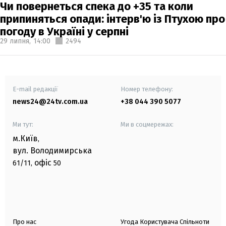
Чи повернеться спека до +35 та коли
припиняться опади: інтерв'ю із Птухою про
погоду в Україні у серпні
29 липня,
14:00
2494
E-mail редакції
Номер телефону:
news24@24tv.com.ua
+38 044 390 5077
Ми тут:
Ми в соцмережах:
м.Київ
,
вул. Володимирська
офіс
61/11,
50
Про нас
Угода Користувача Спільноти