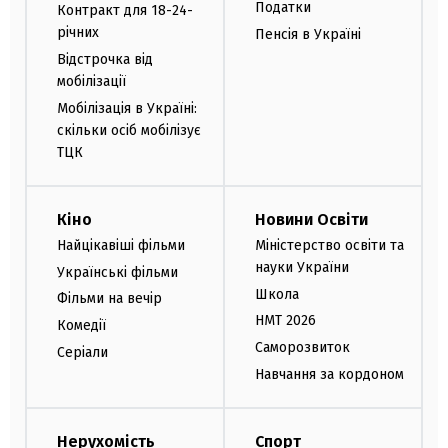
Податки
Контракт для 18-24-
річних
Пенсія в Україні
Відстрочка від
мобілізації
Мобілізація в Україні:
скільки осіб мобілізує
ТЦК
Кіно
Новини Освіти
Найцікавіші фільми
Міністерство освіти та
науки України
Українські фільми
Школа
Фільми на вечір
НМТ 2026
Комедії
Саморозвиток
Серіали
Навчання за кордоном
Нерухомість
Спорт