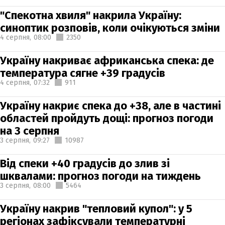
"Спекотна хвиля" накрила Україну:
синоптик розповів, коли очікуються зміни
4 серпня,
08:00
2350
Україну накриває африканська спека: де
температура сягне +39 градусів
4 серпня,
07:32
911
Україну накриє спека до +38, але в частині
областей пройдуть дощі: прогноз погоди
на 3 серпня
3 серпня,
09:27
10987
Від спеки +40 градусів до злив зі
шквалами: прогноз погоди на тиждень
3 серпня,
08:00
5464
Україну накрив "тепловий купол": у 5
регіонах зафіксували температурні