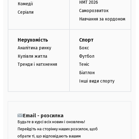
НМТ 2026
Комедії
Саморозвиток
Серіали
Навчання за кордоном
Нерухомість
Спорт
Аналітика ринку
Бокс
Купівля житла
Футбол
Тренди і натхнення
Теніс
Біатлон
Інші види спорту
Email - розсилка
Будьте в курсі всіх новин і оновлень!
Перейдіть на сторінку наших розсилок, щоб
обрати ті, що відповідають вашим