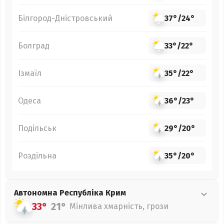
Білгород-Дністровський
37°
/
24°
Болград
33°
/
22°
Ізмаїл
35°
/
22°
Одеса
36°
/
23°
Подільськ
29°
/
20°
Роздільна
35°
/
20°
Автономна Республіка Крим
33°
21°
Мінлива хмарність, грози