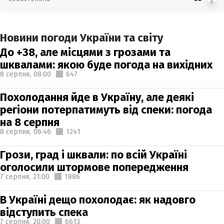
Новини погоди України та світу
До +38, але місцями з грозами та
шквалами: якою буде погода на вихідних
8 серпня,
08:00
647
Похолодання йде в Україну, але деякі
регіони потерпатимуть від спеки: погода
на 8 серпня
8 серпня,
06:46
1241
Грози, град і шквали: по всій Україні
оголосили штормове попередження
7 серпня,
21:00
1886
В Україні дещо похолодає: як надовго
відступить спека
7 серпня,
20:00
6613