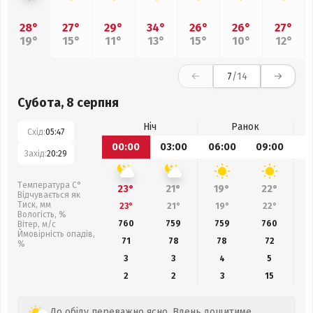
28°
27°
29°
34°
26°
26°
27°
19°
15°
11°
13°
15°
10°
12°
7
/14
Субота, 8 серпня
Ніч
Ранок
Схід:
05:47
00:00
03:00
06:00
09:00
1
Захід:
20:29
Температура С°
23°
21°
19°
22°
Відчувається як
Тиск, мм
23°
21°
19°
22°
Вологість, %
760
759
759
760
Вітер, м/с
Ймовірність опадів,
71
78
78
72
%
3
3
4
5
2
2
3
15
До обіду переважно ясно. Вдень дощитиме.