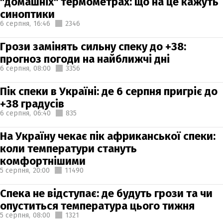
"домашніх" термометрах: що на це кажуть
синоптики
6 серпня,
16:46
2346
Грози замінять сильну спеку до +38:
прогноз погоди на найближчі дні
6 серпня,
08:00
3356
Пік спеки в Україні: де 6 серпня пригріє до
+38 градусів
6 серпня,
06:40
835
На Україну чекає пік африканської спеки:
коли температури стануть
комфортнішими
5 серпня,
20:00
11490
Спека не відступає: де будуть грози та чи
опуститься температура цього тижня
5 серпня,
08:00
1321