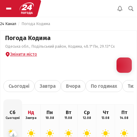
24 Канал
Погода Кодима
Погода Кодима
Одеська обл., Подільський район, Кодима, 48.1°Пн, 29.13°Сх
Змінити місто
Сьогодні
Завтра
Вчора
По годинах
Тиж
Сб
Нд
Пн
Вт
Ср
Чт
Пт
Сьогодні
Завтра
10.08
11.08
12.08
13.08
14.08