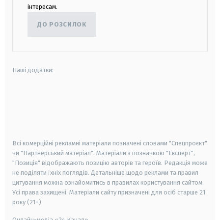
інтересам.
ДО РОЗСИЛОК
Наші додатки:
android
apple
smart tv
samsung smart tv
Всі комерційні рекламні матеріали позначені словами "Спецпроєкт"
чи "Партнерський матеріал". Матеріали з позначкою "Експерт",
"Позиція" відображають позицію авторів та героїв. Редакція може
не поділяти їхніх поглядів. Детальніше щодо реклами та правил
цитування можна ознайомитись в правилах користування сайтом.
Усі права захищені.
Матеріали сайту призначені для осіб старше
21
року (21+)
Онлайн-медіа «24 Канал»