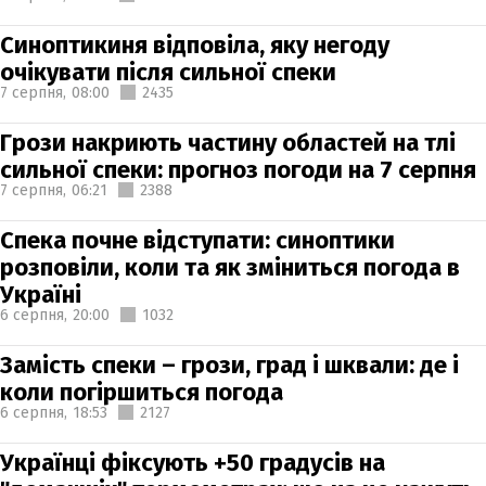
Синоптикиня відповіла, яку негоду
очікувати після сильної спеки
7 серпня,
08:00
2435
Грози накриють частину областей на тлі
сильної спеки: прогноз погоди на 7 серпня
7 серпня,
06:21
2388
Спека почне відступати: синоптики
розповіли, коли та як зміниться погода в
Україні
6 серпня,
20:00
1032
Замість спеки – грози, град і шквали: де і
коли погіршиться погода
6 серпня,
18:53
2127
Українці фіксують +50 градусів на