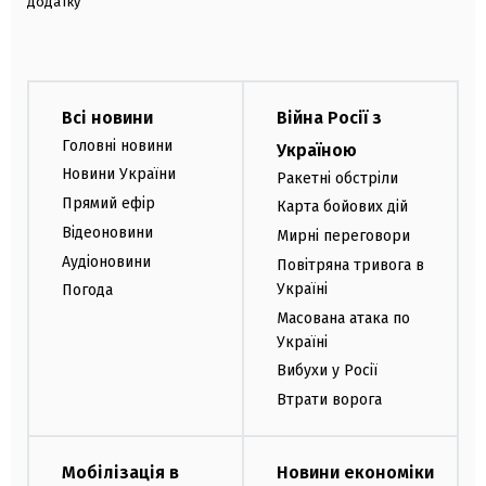
додатку
Всі новини
Війна Росії з
Головні новини
Україною
Новини України
Ракетні обстріли
Прямий ефір
Карта бойових дій
Відеоновини
Мирні переговори
Аудіоновини
Повітряна тривога в
Україні
Погода
Масована атака по
Україні
Вибухи у Росії
Втрати ворога
Мобілізація в
Новини економіки