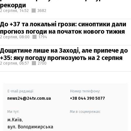
рекорди
2 серпня,
14:52
3682
До +37 та локальні грози: синоптики дали
прогноз погоди на початок нового тижня
2 серпня,
08:00
1794
Дощитиме лише на Заході, але припече до
+35: яку погоду прогнозують на 2 серпня
2 серпня,
06:57
2700
E-mail редакції
Номер телефону:
news24@24tv.com.ua
+38 044 390 5077
Ми тут:
Ми в соцмережах:
м.Київ
,
вул. Володимирська