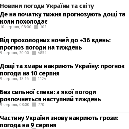
Новини погоди України та світу
Де на початку тижня прогнозують дощі та
коли похолодає
10 серпня,
08:00
102
Від прохолодних ночей до +36 вдень:
прогноз погоди на тиждень
9 серпня,
20:00
4854
Дощі та хмари накриють Україну: прогноз
погоди на 10 серпня
9 серпня,
18:16
4124
Без сильної спеки: з якої погоди
розпочнеться наступний тиждень
9 серпня,
08:00
770
Частину України знову накриють грози:
погода на 9 серпня