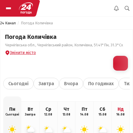
24 Канал
Погода Количівка
Погода Количівка
Чернігівська обл., Чернігівський район, Количівка, 51.41°Пн, 31.3°Сх
Змінити місто
Сьогодні
Завтра
Вчора
По годинах
Тиж
Пн
Вт
Ср
Чт
Пт
Сб
Нд
Сьогодні
Завтра
12.08
13.08
14.08
15.08
16.08