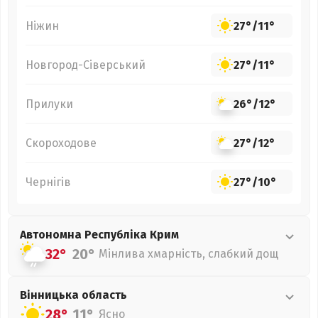
Ніжин
27°
/
11°
Новгород-Сіверський
27°
/
11°
Прилуки
26°
/
12°
Скороходове
27°
/
12°
Чернігів
27°
/
10°
Автономна Республіка Крим
32°
20°
Мінлива хмарність, слабкий дощ
Вінницька
область
28°
11°
Ясно