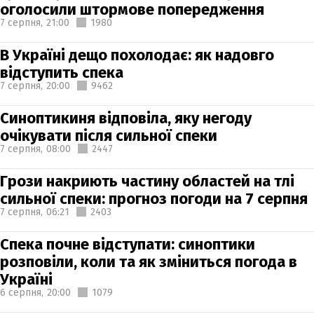
оголосили штормове попередження
7 серпня,
21:00
1980
В Україні дещо похолодає: як надовго
відступить спека
7 серпня,
20:00
9462
Синоптикиня відповіла, яку негоду
очікувати після сильної спеки
7 серпня,
08:00
2447
Грози накриють частину областей на тлі
сильної спеки: прогноз погоди на 7 серпня
7 серпня,
06:21
2403
Спека почне відступати: синоптики
розповіли, коли та як зміниться погода в
Україні
6 серпня,
20:00
1079