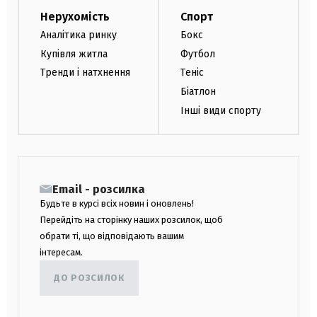
Нерухомість
Спорт
Аналітика ринку
Бокс
Купівля житла
Футбол
Тренди і натхнення
Теніс
Біатлон
Інші види спорту
Email - розсилка
Будьте в курсі всіх новин і оновлень!
Перейдіть на сторінку наших розсилок, щоб
обрати ті, що відповідають вашим
інтересам.
ДО РОЗСИЛОК