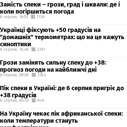
Замість спеки – грози, град і шквали: де і
коли погіршиться погода
6 серпня,
18:53
2136
Українці фіксують +50 градусів на
"домашніх" термометрах: що на це кажуть
синоптики
6 серпня,
16:46
2392
Грози замінять сильну спеку до +38:
прогноз погоди на найближчі дні
6 серпня,
08:00
3364
Пік спеки в Україні: де 6 серпня пригріє до
+38 градусів
6 серпня,
06:40
849
На Україну чекає пік африканської спеки:
коли температури стануть