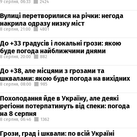
9 серпня,
06:33
2424
Вулиці перетворилися на річки: негода
накрила одразу низку міст
8 серпня,
21:00
4801
До +33 градусів і локальні грози: якою
буде погода найближчими днями
8 серпня,
20:00
882
До +38, але місцями з грозами та
шквалами: якою буде погода на вихідних
8 серпня,
08:00
985
Похолодання йде в Україну, але деякі
регіони потерпатимуть від спеки: погода
на 8 серпня
8 серпня,
06:46
1362
Грози, град і шквали: по всій Україні