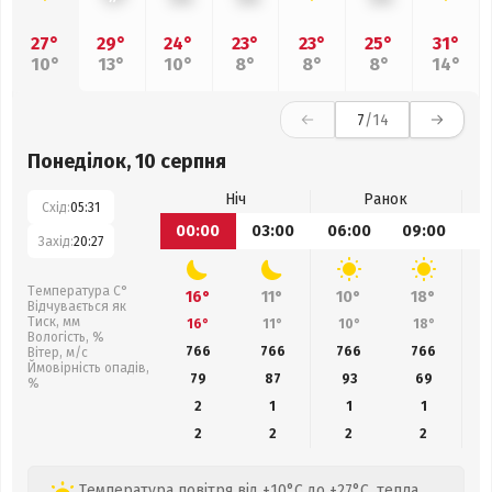
27°
29°
24°
23°
23°
25°
31°
10°
13°
10°
8°
8°
8°
14°
7
/14
Понеділок, 10 серпня
Ніч
Ранок
Схід:
05:31
00:00
03:00
06:00
09:00
1
Захід:
20:27
Температура С°
16°
11°
10°
18°
Відчувається як
Тиск, мм
16°
11°
10°
18°
Вологість, %
766
766
766
766
Вітер, м/с
Ймовірність опадів,
79
87
93
69
%
2
1
1
1
2
2
2
2
Температура повітря від +10°C до +27°C, тепла