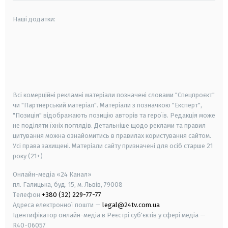
Наші додатки:
android
apple
smart tv
samsung smart tv
Всі комерційні рекламні матеріали позначені словами "Спецпроєкт"
чи "Партнерський матеріал". Матеріали з позначкою "Експерт",
"Позиція" відображають позицію авторів та героїв. Редакція може
не поділяти їхніх поглядів. Детальніше щодо реклами та правил
цитування можна ознайомитись в правилах користування сайтом.
Усі права захищені.
Матеріали сайту призначені для осіб старше
21
року (21+)
Онлайн-медіа «24 Канал»
пл. Галицька, буд. 15, м. Львів, 79008
Телефон
+380 (32) 229-77-77
Адреса електронної пошти —
legal@24tv.com.ua
Ідентифікатор онлайн-медіа в Реєстрі суб'єктів у сфері медіа —
R40-06057