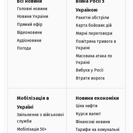
Всі новини
Війна Росії з
Головні новини
Україною
Новини України
Ракетні обстріли
Прямий ефір
Карта бойових дій
Відеоновини
Мирні переговори
Аудіоновини
Повітряна тривога в
Україні
Погода
Масована атака по
Україні
Вибухи у Росії
Втрати ворога
Мобілізація в
Новини економіки
Ціна нафти
Україні
Курси валют
Звільнення з військової
служби
Фінансові новини
Мобілізація 50+
Тарифи на комунальні