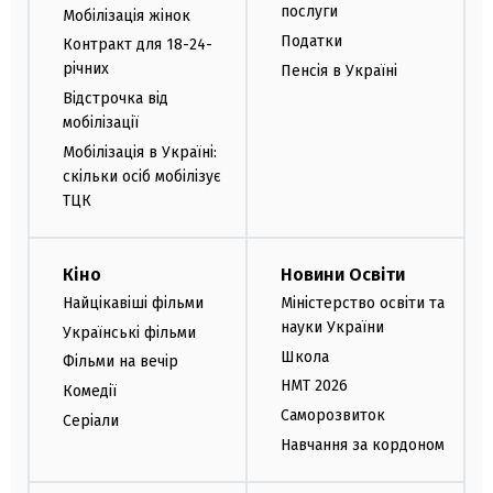
послуги
Мобілізація жінок
Податки
Контракт для 18-24-
річних
Пенсія в Україні
Відстрочка від
мобілізації
Мобілізація в Україні:
скільки осіб мобілізує
ТЦК
Кіно
Новини Освіти
Найцікавіші фільми
Міністерство освіти та
науки України
Українські фільми
Школа
Фільми на вечір
НМТ 2026
Комедії
Саморозвиток
Серіали
Навчання за кордоном