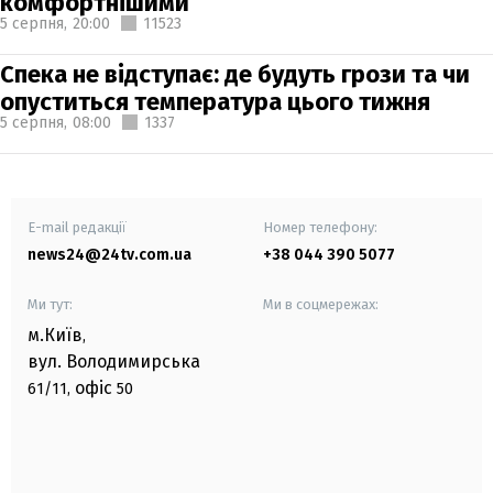
комфортнішими
5 серпня,
20:00
11523
Спека не відступає: де будуть грози та чи
опуститься температура цього тижня
5 серпня,
08:00
1337
E-mail редакції
Номер телефону:
news24@24tv.com.ua
+38 044 390 5077
Ми тут:
Ми в соцмережах:
м.Київ
,
вул. Володимирська
офіс
61/11,
50