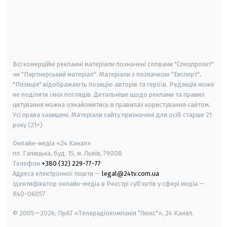
android
apple
smart tv
samsung smart tv
Всі комерційні рекламні матеріали позначені словами "Спецпроєкт"
чи "Партнерський матеріал". Матеріали з позначкою "Експерт",
"Позиція" відображають позицію авторів та героїв. Редакція може
не поділяти їхніх поглядів. Детальніше щодо реклами та правил
цитування можна ознайомитись в правилах користування сайтом.
Усі права захищені.
Матеріали сайту призначені для осіб старше
21
року (21+)
Онлайн-медіа «24 Канал»
пл. Галицька, буд. 15, м. Львів, 79008
Телефон
+380 (32) 229-77-77
Адреса електронної пошти —
legal@24tv.com.ua
Ідентифікатор онлайн-медіа в Реєстрі суб'єктів у сфері медіа —
R40-06057
© 2005—2026,
ПрАТ «Телерадіокомпанія "Люкс"», 24 Канал.