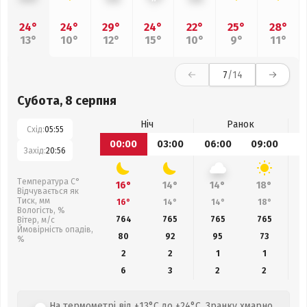
24°
24°
29°
24°
22°
25°
28°
13°
10°
12°
15°
10°
9°
11°
7
/14
Субота, 8 серпня
Ніч
Ранок
Схід:
05:55
00:00
03:00
06:00
09:00
1
Захід:
20:56
Температура С°
16°
14°
14°
18°
Відчувається як
Тиск, мм
16°
14°
14°
18°
Вологість, %
764
765
765
765
Вітер, м/с
Ймовірність опадів,
80
92
95
73
%
2
2
1
1
6
3
2
2
На термометрі від +13°C до +24°C. Зранку хмарно,