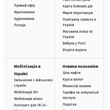
Прямий ефір
Карта бойових дій
Відеоновини
Мирні переговори
Аудіоновини
Повітряна тривога в
Україні
Погода
Масована атака по
Україні
Вибухи у Росії
Втрати ворога
Мобілізація в
Новини економіки
Ціна нафти
Україні
Курси валют
Звільнення з військової
служби
Фінансові новини
Мобілізація 50+
Тарифи на комунальні
послуги
Мобілізація жінок
Податки
Контракт для 18-24-