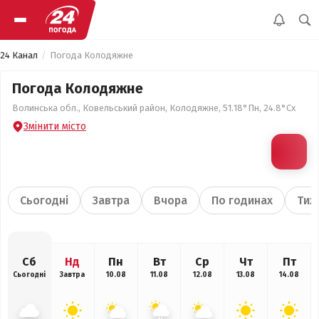
24 Канал
Погода Колодяжне
Погода Колодяжне
Волинська обл., Ковельський район, Колодяжне, 51.18°Пн, 24.8°Сх
Змінити місто
Сьогодні
Завтра
Вчора
По годинах
Тиж
Сб
Нд
Пн
Вт
Ср
Чт
Пт
Сьогодні
Завтра
10.08
11.08
12.08
13.08
14.08