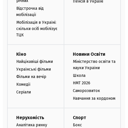
річних
Пенсія в Україні
Відстрочка від
мобілізації
Мобілізація в Україні:
скільки осіб мобілізує
ТЦК
Кіно
Новини Освіти
Найцікавіші фільми
Міністерство освіти та
науки України
Українські фільми
Школа
Фільми на вечір
НМТ 2026
Комедії
Саморозвиток
Серіали
Навчання за кордоном
Нерухомість
Спорт
Аналітика ринку
Бокс