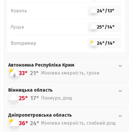
Ковель
24°
/
13°
Луцьк
25°
/
14°
Володимир
24°
/
14°
Автономна Республіка Крим
33°
21°
Мінлива хмарність, грози
Вінницька
область
25°
17°
Похмуро, дощ
Дніпропетровська
область
36°
24°
Мінлива хмарність, слабкий дощ