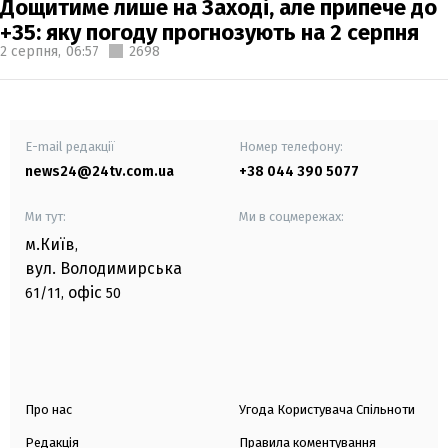
Дощитиме лише на Заході, але припече до
+35: яку погоду прогнозують на 2 серпня
2 серпня,
06:57
2698
E-mail редакції
Номер телефону:
news24@24tv.com.ua
+38 044 390 5077
Ми тут:
Ми в соцмережах:
м.Київ
,
вул. Володимирська
офіс
61/11,
50
Про нас
Угода Користувача Спільноти
Редакція
Правила коментування