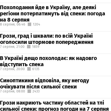
Похолодання йде в Україну, але деякі
регіони потерпатимуть від спеки: погода
на 8 серпня
8 серпня,
06:46
1204
Грози, град і шквали: по всій Україні
оголосили штормове попередження
7 серпня,
21:00
1859
В Україні дещо похолодає: як надовго
відступить спека
7 серпня,
20:00
6135
Синоптикиня відповіла, яку негоду
очікувати після сильної спеки
7 серпня,
08:00
2433
Грози накриють частину областей на тлі
сильної спеки: прогноз погоди на 7 серпня