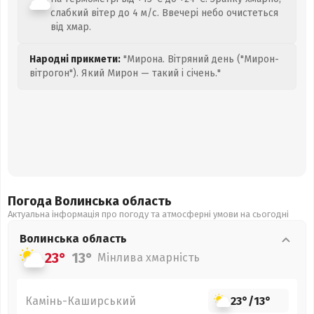
слабкий вітер до 4 м/с. Ввечері небо очистеться
від хмар.
Народні прикмети:
"Мирона. Вітряний день ("Мирон-
вітрогон"). Який Мирон — такий і січень."
Погода Волинська
область
Актуальна інформація про погоду та атмосферні умови на сьогодні
Волинська
область
23°
13°
Мінлива хмарність
Камінь-Каширський
23°
/
13°