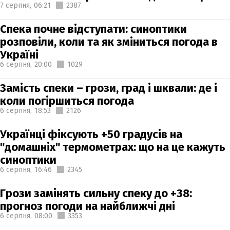
7 серпня,
06:21
2387
Спека почне відступати: синоптики
розповіли, коли та як зміниться погода в
Україні
6 серпня,
20:00
1029
Замість спеки – грози, град і шквали: де і
коли погіршиться погода
6 серпня,
18:53
2126
Українці фіксують +50 градусів на
"домашніх" термометрах: що на це кажуть
синоптики
6 серпня,
16:46
2345
Грози замінять сильну спеку до +38:
прогноз погоди на найближчі дні
6 серпня,
08:00
3353