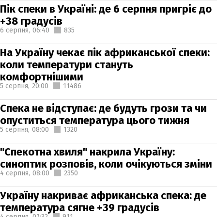
Пік спеки в Україні: де 6 серпня пригріє до
+38 градусів
6 серпня,
06:40
835
На Україну чекає пік африканської спеки:
коли температури стануть
комфортнішими
5 серпня,
20:00
11486
Спека не відступає: де будуть грози та чи
опуститься температура цього тижня
5 серпня,
08:00
1320
"Спекотна хвиля" накрила Україну:
синоптик розповів, коли очікуються зміни
4 серпня,
08:00
2350
Україну накриває африканська спека: де
температура сягне +39 градусів
4 серпня,
07:32
911