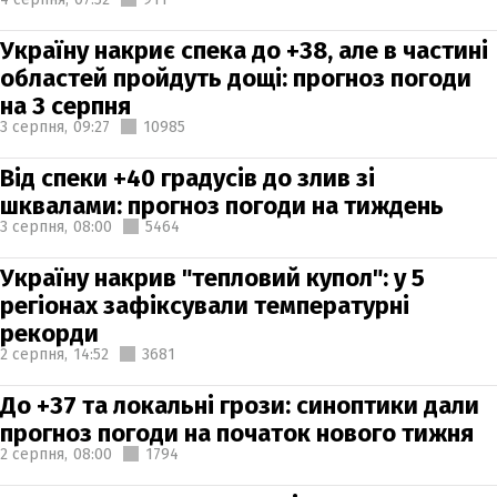
Україну накриє спека до +38, але в частині
областей пройдуть дощі: прогноз погоди
на 3 серпня
3 серпня,
09:27
10985
Від спеки +40 градусів до злив зі
шквалами: прогноз погоди на тиждень
3 серпня,
08:00
5464
Україну накрив "тепловий купол": у 5
регіонах зафіксували температурні
рекорди
2 серпня,
14:52
3681
До +37 та локальні грози: синоптики дали
прогноз погоди на початок нового тижня
2 серпня,
08:00
1794