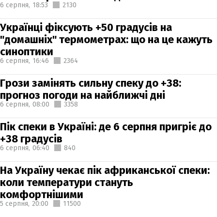
6 серпня,
18:53
2130
Українці фіксують +50 градусів на
"домашніх" термометрах: що на це кажуть
синоптики
6 серпня,
16:46
2364
Грози замінять сильну спеку до +38:
прогноз погоди на найближчі дні
6 серпня,
08:00
3358
Пік спеки в Україні: де 6 серпня пригріє до
+38 градусів
6 серпня,
06:40
840
На Україну чекає пік африканської спеки:
коли температури стануть
комфортнішими
5 серпня,
20:00
11500