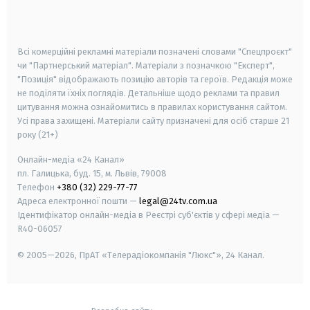
smart tv
samsung smart tv
Всі комерційні рекламні матеріали позначені словами "Спецпроєкт"
чи "Партнерський матеріал". Матеріали з позначкою "Експерт",
"Позиція" відображають позицію авторів та героїв. Редакція може
не поділяти їхніх поглядів. Детальніше щодо реклами та правил
цитування можна ознайомитись в правилах користування сайтом.
Усі права захищені.
Матеріали сайту призначені для осіб старше
21
року (21+)
Онлайн-медіа «24 Канал»
пл. Галицька, буд. 15, м. Львів, 79008
Телефон
+380 (32) 229-77-77
Адреса електронної пошти —
legal@24tv.com.ua
Ідентифікатор онлайн-медіа в Реєстрі суб'єктів у сфері медіа —
R40-06057
© 2005—2026,
ПрАТ «Телерадіокомпанія "Люкс"», 24 Канал.