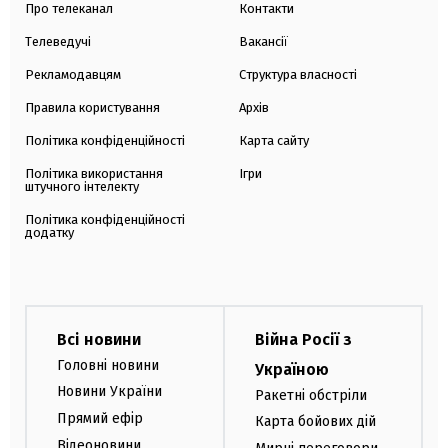
Про телеканал
Контакти
Телеведучі
Вакансії
Рекламодавцям
Структура власності
Правила користування
Архів
Політика конфіденційності
Карта сайту
Політика використання
Ігри
штучного інтелекту
Політика конфіденційності
додатку
Всі новини
Війна Росії з
Головні новини
Україною
Новини України
Ракетні обстріли
Прямий ефір
Карта бойових дій
Відеоновини