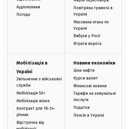
Мирні переговори
Аудіоновини
Повітряна тривога в
Україні
Погода
Масована атака по
Україні
Вибухи у Росії
Втрати ворога
Мобілізація в
Новини економіки
Ціна нафти
Україні
Курси валют
Звільнення з військової
служби
Фінансові новини
Мобілізація 50+
Тарифи на комунальні
послуги
Мобілізація жінок
Податки
Контракт для 18-24-
річних
Пенсія в Україні
Відстрочка від
мобілізації