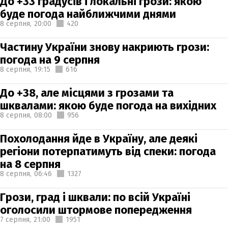
До +33 градусів і локальні грози: якою
буде погода найближчими днями
8 серпня,
20:00
420
Частину України знову накриють грози:
погода на 9 серпня
8 серпня,
19:15
616
До +38, але місцями з грозами та
шквалами: якою буде погода на вихідних
8 серпня,
08:00
956
Похолодання йде в Україну, але деякі
регіони потерпатимуть від спеки: погода
на 8 серпня
8 серпня,
06:46
1327
Грози, град і шквали: по всій Україні
оголосили штормове попередження
7 серпня,
21:00
1951