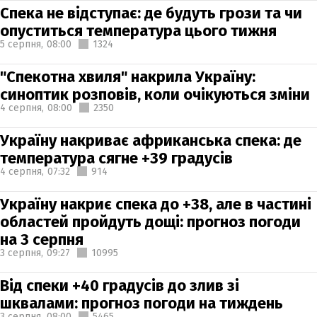
Спека не відступає: де будуть грози та чи
опуститься температура цього тижня
5 серпня,
08:00
1324
"Спекотна хвиля" накрила Україну:
синоптик розповів, коли очікуються зміни
4 серпня,
08:00
2350
Україну накриває африканська спека: де
температура сягне +39 градусів
4 серпня,
07:32
914
Україну накриє спека до +38, але в частині
областей пройдуть дощі: прогноз погоди
на 3 серпня
3 серпня,
09:27
10995
Від спеки +40 градусів до злив зі
шквалами: прогноз погоди на тиждень
3 серпня,
08:00
5465