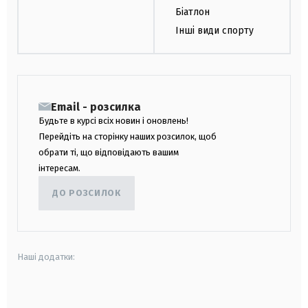
Біатлон
Інші види спорту
Email - розсилка
Будьте в курсі всіх новин і оновлень!
Перейдіть на сторінку наших розсилок, щоб
обрати ті, що відповідають вашим
інтересам.
ДО РОЗСИЛОК
Наші додатки:
android
apple