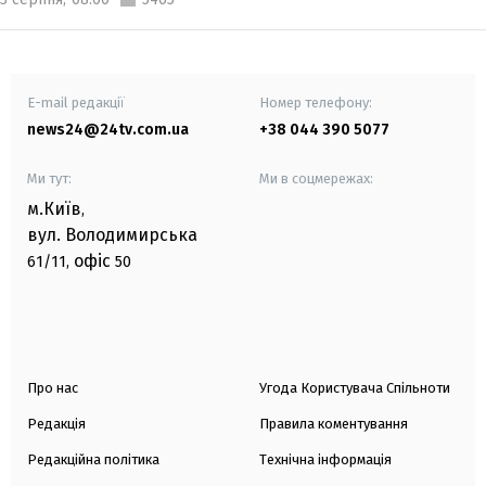
E-mail редакції
Номер телефону:
news24@24tv.com.ua
+38 044 390 5077
Ми тут:
Ми в соцмережах:
м.Київ
,
вул. Володимирська
офіс
61/11,
50
Про нас
Угода Користувача Спільноти
Редакція
Правила коментування
Редакційна політика
Технічна інформація