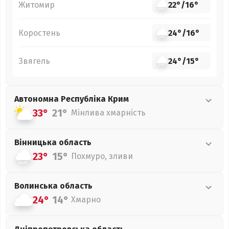
Житомир
22°
/
16°
Коростень
24°
/
16°
Звягель
24°
/
15°
Автономна Республіка Крим
33°
21°
Мінлива хмарність
Вінницька
область
23°
15°
Похмуро, зливи
Волинська
область
24°
14°
Хмарно