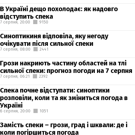
В Україні дещо похолодає: як надовго
відступить спека
7 серпня,
20:00
9150
Синоптикиня відповіла, яку негоду
очікувати після сильної спеки
7 серпня,
08:00
2441
Грози накриють частину областей на тлі
сильної спеки: прогноз погоди на 7 серпня
7 серпня,
06:21
2392
Спека почне відступати: синоптики
розповіли, коли та як зміниться погода в
Україні
6 серпня,
20:00
1051
Замість спеки – грози, град і шквали: де і
коли погіршиться погода