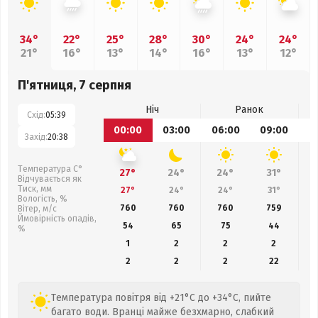
34°
22°
25°
28°
30°
24°
24°
21°
16°
13°
14°
16°
13°
12°
П'ятниця, 7 серпня
Ніч
Ранок
Схід:
05:39
00:00
03:00
06:00
09:00
1
Захід:
20:38
Температура С°
27°
24°
24°
31°
Відчувається як
Тиск, мм
27°
24°
24°
31°
Вологість, %
760
760
760
759
Вітер, м/с
Ймовірність опадів,
54
65
75
44
%
1
2
2
2
2
2
2
22
Температура повітря від +21°C до +34°C, пийте
багато води. Вранці майже безхмарно, слабкий