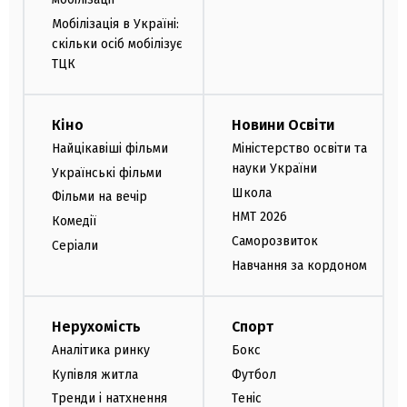
Мобілізація в Україні:
скільки осіб мобілізує
ТЦК
Кіно
Новини Освіти
Найцікавіші фільми
Міністерство освіти та
науки України
Українські фільми
Школа
Фільми на вечір
НМТ 2026
Комедії
Саморозвиток
Серіали
Навчання за кордоном
Нерухомість
Спорт
Аналітика ринку
Бокс
Купівля житла
Футбол
Тренди і натхнення
Теніс