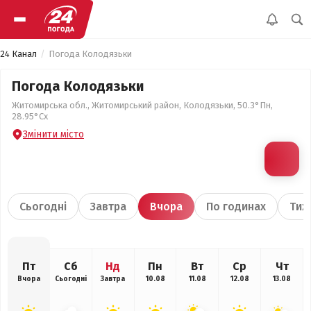
24 Канал
Погода Колодязьки
Погода Колодязьки
Житомирська обл., Житомирський район, Колодязьки, 50.3°Пн,
28.95°Сх
Змінити місто
Сьогодні
Завтра
Вчора
По годинах
Тиж
Пт
Сб
Нд
Пн
Вт
Ср
Чт
Вчора
Сьогодні
Завтра
10.08
11.08
12.08
13.08