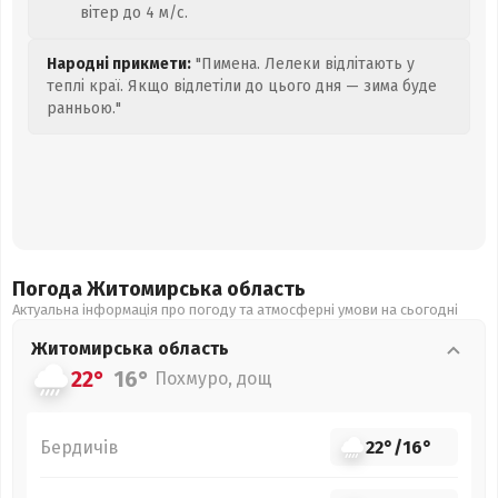
вітер до 4 м/с.
Народні прикмети:
"Пимена. Лелеки відлітають у
теплі краї. Якщо відлетіли до цього дня — зима буде
ранньою."
Погода Житомирська
область
Актуальна інформація про погоду та атмосферні умови на сьогодні
Житомирська
область
22°
16°
Похмуро, дощ
Бердичів
22°
/
16°