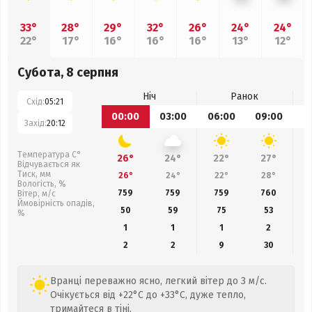
33°
28°
29°
32°
26°
24°
24°
22°
17°
16°
16°
16°
13°
12°
Субота, 8 серпня
Ніч
Ранок
Схід:
05:21
00:00
03:00
06:00
09:00
1
Захід:
20:12
Температура С°
26°
24°
22°
27°
Відчувається як
Тиск, мм
26°
24°
22°
28°
Вологість, %
759
759
759
760
Вітер, м/с
Ймовірність опадів,
50
59
75
53
%
1
1
1
2
2
2
9
30
Вранці переважно ясно, легкий вітер до 3 м/с.
Очікується від +22°C до +33°C, дуже тепло,
тримайтеся в тіні.