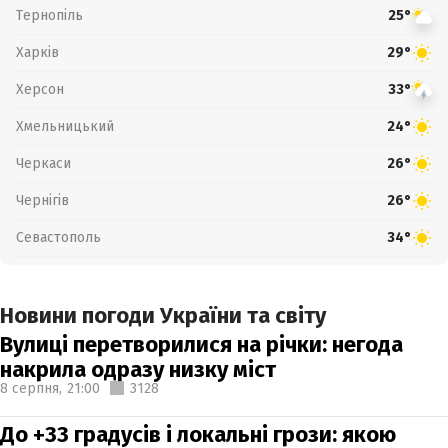
Тернопіль
25°
Харків
29°
Херсон
33°
Хмельницький
24°
Черкаси
26°
Чернігів
26°
Севастополь
34°
Новини погоди України та світу
Вулиці перетворилися на річки: негода
накрила одразу низку міст
8 серпня,
21:00
3128
До +33 градусів і локальні грози: якою