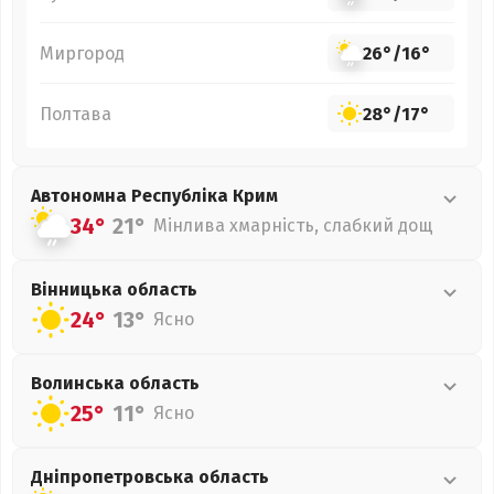
Миргород
26°
/
16°
Полтава
28°
/
17°
Автономна Республіка Крим
34°
21°
Мінлива хмарність, слабкий дощ
Вінницька
область
24°
13°
Ясно
Волинська
область
25°
11°
Ясно
Дніпропетровська
область