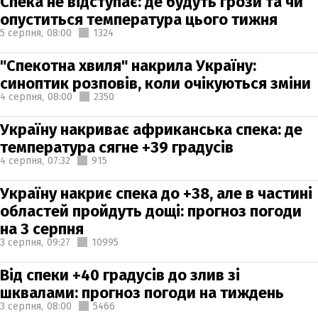
Спека не відступає: де будуть грози та чи
опуститься температура цього тижня
5 серпня,
08:00
1324
"Спекотна хвиля" накрила Україну:
синоптик розповів, коли очікуються зміни
4 серпня,
08:00
2350
Україну накриває африканська спека: де
температура сягне +39 градусів
4 серпня,
07:32
915
Україну накриє спека до +38, але в частині
областей пройдуть дощі: прогноз погоди
на 3 серпня
3 серпня,
09:27
10995
Від спеки +40 градусів до злив зі
шквалами: прогноз погоди на тиждень
3 серпня,
08:00
5466