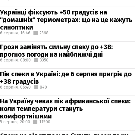
Українці фіксують +50 градусів на
"домашніх" термометрах: що на це кажуть
синоптики
6 серпня,
16:46
2368
Грози замінять сильну спеку до +38:
прогноз погоди на найближчі дні
6 серпня,
08:00
3358
Пік спеки в Україні: де 6 серпня пригріє до
+38 градусів
6 серпня,
06:40
840
На Україну чекає пік африканської спеки:
коли температури стануть
комфортнішими
5 серпня,
20:00
11500