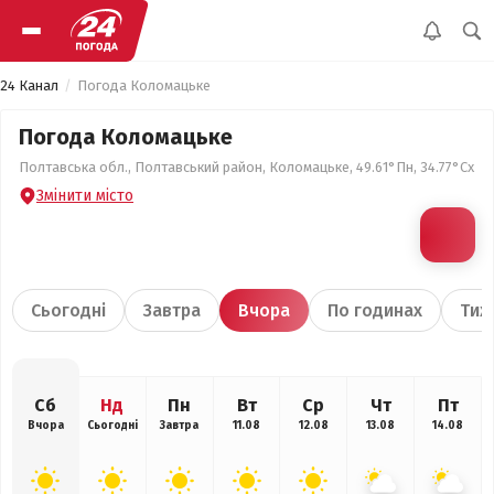
24 Канал
Погода Коломацьке
Погода Коломацьке
Полтавська обл., Полтавський район, Коломацьке, 49.61°Пн, 34.77°Сх
Змінити місто
Сьогодні
Завтра
Вчора
По годинах
Тиж
Сб
Нд
Пн
Вт
Ср
Чт
Пт
Вчора
Сьогодні
Завтра
11.08
12.08
13.08
14.08