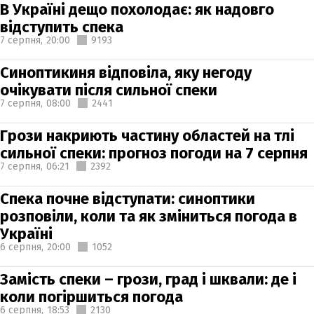
В Україні дещо похолодає: як надовго
відступить спека
7 серпня,
20:00
9193
Синоптикиня відповіла, яку негоду
очікувати після сильної спеки
7 серпня,
08:00
2441
Грози накриють частину областей на тлі
сильної спеки: прогноз погоди на 7 серпня
7 серпня,
06:21
2392
Спека почне відступати: синоптики
розповіли, коли та як зміниться погода в
Україні
6 серпня,
20:00
1052
Замість спеки – грози, град і шквали: де і
коли погіршиться погода
6 серпня,
18:53
2130