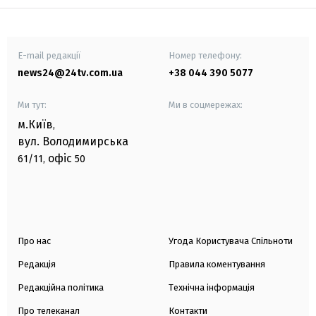
E-mail редакції
Номер телефону:
news24@24tv.com.ua
+38 044 390 5077
Ми тут:
Ми в соцмережах:
м.Київ
,
вул. Володимирська
офіс
61/11,
50
Про нас
Угода Користувача Спільноти
Редакція
Правила коментування
Редакційна політика
Технічна інформація
Про телеканал
Контакти