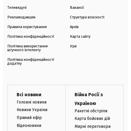
Телеведучі
Вакансії
Рекламодавцям
Структура власності
Правила користування
Архів
Політика конфіденційності
Карта сайту
Політика використання
Ігри
штучного інтелекту
Політика конфіденційності
додатку
Всі новини
Війна Росії з
Головні новини
Україною
Новини України
Ракетні обстріли
Прямий ефір
Карта бойових дій
Відеоновини
Мирні переговори