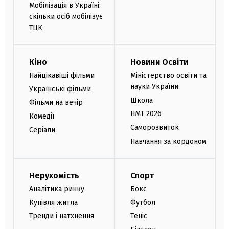
Мобілізація в Україні:
скільки осіб мобілізує
ТЦК
Кіно
Новини Освіти
Найцікавіші фільми
Міністерство освіти та
науки України
Українські фільми
Школа
Фільми на вечір
НМТ 2026
Комедії
Саморозвиток
Серіали
Навчання за кордоном
Нерухомість
Спорт
Аналітика ринку
Бокс
Купівля житла
Футбол
Тренди і натхнення
Теніс