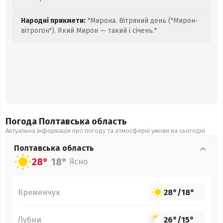
Народні прикмети:
"Мирона. Вітряний день ("Мирон-
вітрогон"). Який Мирон — такий і січень."
Погода Полтавська
область
Актуальна інформація про погоду та атмосферні умови на сьогодні
Полтавська
область
28°
18°
Ясно
Кременчук
28°
/
18°
Лубни
26°
/
15°