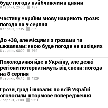
буде погода найближчими днями
8 серпня,
20:00
484
Частину України знову накриють грози:
погода на 9 серпня
8 серпня,
19:15
736
До +38, але місцями з грозами та
шквалами: якою буде погода на вихідних
8 серпня,
08:00
961
Похолодання йде в Україну, але деякі
регіони потерпатимуть від спеки: погода
на 8 серпня
8 серпня,
06:46
1329
Грози, град і шквали: по всій Україні
оголосили штормове попередження
7 серпня,
21:00
1951