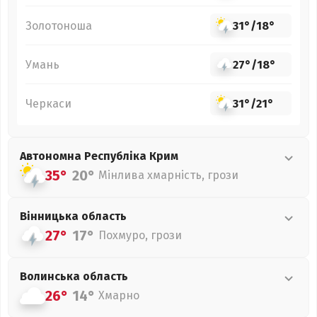
Золотоноша
31°
/
18°
Умань
27°
/
18°
Черкаси
31°
/
21°
Автономна Республіка Крим
35°
20°
Мінлива хмарність, грози
Вінницька
область
27°
17°
Похмуро, грози
Волинська
область
26°
14°
Хмарно