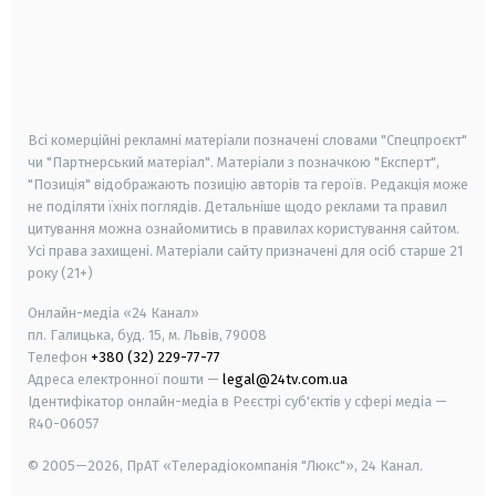
android
apple
smart tv
samsung smart tv
Всі комерційні рекламні матеріали позначені словами "Спецпроєкт"
чи "Партнерський матеріал". Матеріали з позначкою "Експерт",
"Позиція" відображають позицію авторів та героїв. Редакція може
не поділяти їхніх поглядів. Детальніше щодо реклами та правил
цитування можна ознайомитись в правилах користування сайтом.
Усі права захищені.
Матеріали сайту призначені для осіб старше
21
року (21+)
Онлайн-медіа «24 Канал»
пл. Галицька, буд. 15, м. Львів, 79008
Телефон
+380 (32) 229-77-77
Адреса електронної пошти —
legal@24tv.com.ua
Ідентифікатор онлайн-медіа в Реєстрі суб'єктів у сфері медіа —
R40-06057
© 2005—2026,
ПрАТ «Телерадіокомпанія "Люкс"», 24 Канал.