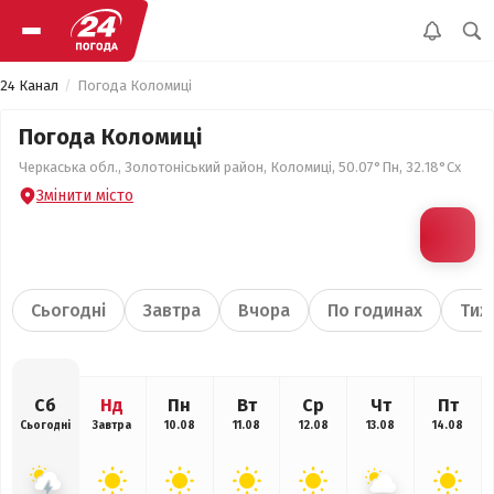
24 Канал
Погода Коломиці
Погода Коломиці
Черкаська обл., Золотоніський район, Коломиці, 50.07°Пн, 32.18°Сх
Змінити місто
Сьогодні
Завтра
Вчора
По годинах
Тиж
Сб
Нд
Пн
Вт
Ср
Чт
Пт
Сьогодні
Завтра
10.08
11.08
12.08
13.08
14.08