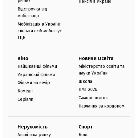
річних
Пенсія в Україні
Відстрочка від
мобілізації
Мобілізація в Україні:
скільки осіб мобілізує
ТЦК
Кіно
Новини Освіти
Найцікавіші фільми
Міністерство освіти та
науки України
Українські фільми
Школа
Фільми на вечір
НМТ 2026
Комедії
Саморозвиток
Серіали
Навчання за кордоном
Нерухомість
Спорт
Аналітика ринку
Бокс