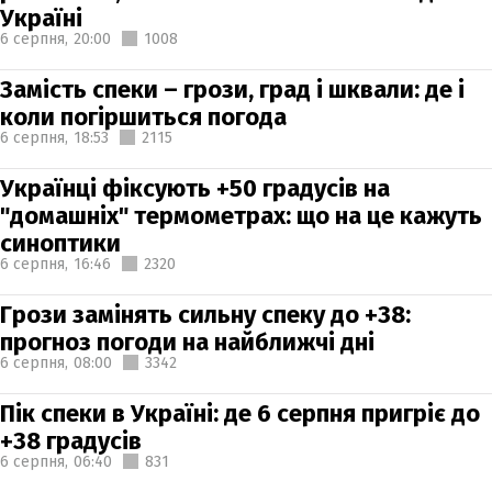
Україні
6 серпня,
20:00
1008
Замість спеки – грози, град і шквали: де і
коли погіршиться погода
6 серпня,
18:53
2115
Українці фіксують +50 градусів на
"домашніх" термометрах: що на це кажуть
синоптики
6 серпня,
16:46
2320
Грози замінять сильну спеку до +38:
прогноз погоди на найближчі дні
6 серпня,
08:00
3342
Пік спеки в Україні: де 6 серпня пригріє до
+38 градусів
6 серпня,
06:40
831