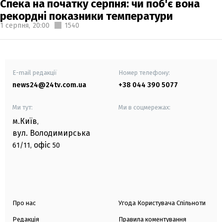
Спека на початку серпня: чи поб'є вона
рекордні показники температури
1 серпня,
20:00
1540
E-mail редакції
Номер телефону:
news24@24tv.com.ua
+38 044 390 5077
Ми тут:
Ми в соцмережах:
м.Київ
,
вул. Володимирська
офіс
61/11,
50
Про нас
Угода Користувача Спільноти
Редакція
Правила коментування