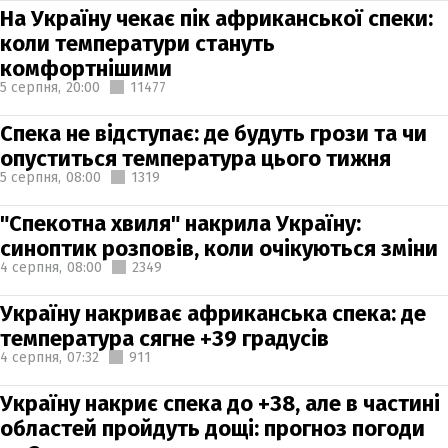
На Україну чекає пік африканської спеки:
коли температури стануть
комфортнішими
5 серпня,
20:00
11477
Спека не відступає: де будуть грози та чи
опуститься температура цього тижня
5 серпня,
08:00
1319
"Спекотна хвиля" накрила Україну:
синоптик розповів, коли очікуються зміни
4 серпня,
08:00
2349
Україну накриває африканська спека: де
температура сягне +39 градусів
4 серпня,
07:32
911
Україну накриє спека до +38, але в частині
областей пройдуть дощі: прогноз погоди