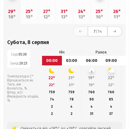
29°
25°
27°
31°
24°
25°
26°
18°
15°
12°
13°
13°
10°
11°
7
/14
Субота, 8 серпня
Ніч
Ранок
Схід:
05:30
00:00
03:00
06:00
09:00
1
Захід:
20:23
Температура С°
22°
21°
19°
22°
Відчувається як
Тиск, мм
22°
21°
19°
22°
Вологість, %
759
759
760
760
Вітер, м/с
Ймовірність опадів,
74
78
90
85
%
2
4
4
4
2
2
31
37
Очікується від +18°C до +29°C, одягайте легкий