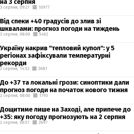
на 3 серпня
3 серпня,
09:27
10977
Від спеки +40 градусів до злив зі
шквалами: прогноз погоди на тиждень
3 серпня,
08:00
5462
Україну накрив "тепловий купол": у 5
регіонах зафіксували температурні
рекорди
2 серпня,
14:52
3681
До +37 та локальні грози: синоптики дали
прогноз погоди на початок нового тижня
2 серпня,
08:00
1793
Дощитиме лише на Заході, але припече до
+35: яку погоду прогнозують на 2 серпня
2 серпня,
06:57
2697