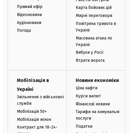
Прямий ефір
Карта бойових дій
Відеоновини
Мирні переговори
Аудіоновини
Повітряна тривога в
Україні
Погода
Масована атака по
Україні
Вибухи у Росії
Втрати ворога
Мобілізація в
Новини економіки
Ціна нафти
Україні
Курси валют
Звільнення з військової
служби
Фінансові новини
Мобілізація 50+
Тарифи на комунальні
послуги
Мобілізація жінок
Податки
Контракт для 18-24-