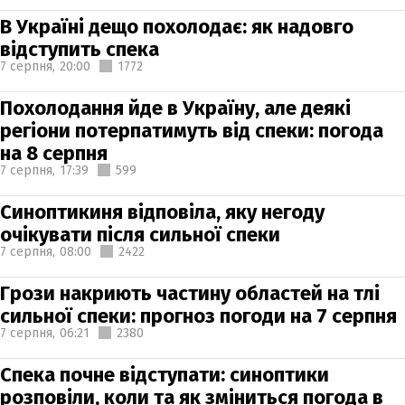
В Україні дещо похолодає: як надовго
відступить спека
7 серпня,
20:00
1772
Похолодання йде в Україну, але деякі
регіони потерпатимуть від спеки: погода
на 8 серпня
7 серпня,
17:39
599
Синоптикиня відповіла, яку негоду
очікувати після сильної спеки
7 серпня,
08:00
2422
Грози накриють частину областей на тлі
сильної спеки: прогноз погоди на 7 серпня
7 серпня,
06:21
2380
Спека почне відступати: синоптики
розповіли, коли та як зміниться погода в