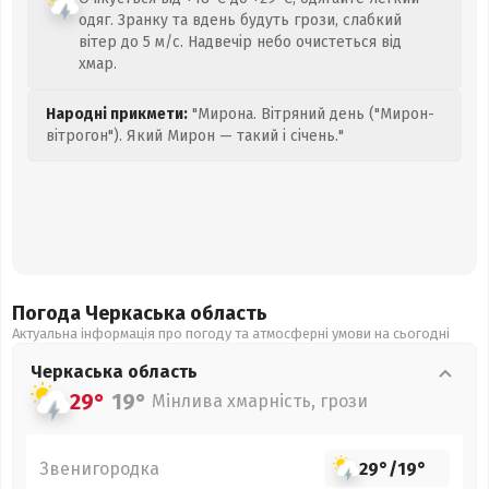
одяг. Зранку та вдень будуть грози, слабкий
вітер до 5 м/с. Надвечір небо очистеться від
хмар.
Народні прикмети:
"Мирона. Вітряний день ("Мирон-
вітрогон"). Який Мирон — такий і січень."
Погода Черкаська
область
Актуальна інформація про погоду та атмосферні умови на сьогодні
Черкаська
область
29°
19°
Мінлива хмарність, грози
Звенигородка
29°
/
19°