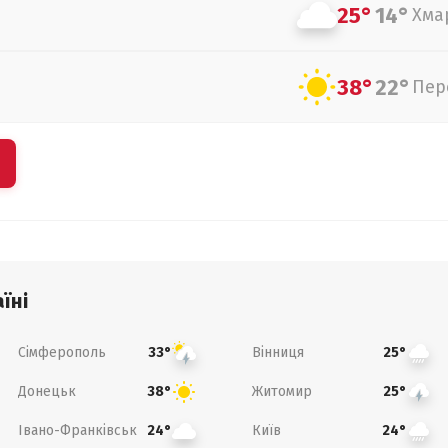
25°
14°
Хма
38°
22°
Пер
їні
Сімферополь
Вінниця
33°
25°
Донецьк
Житомир
38°
25°
Івано-Франківськ
Київ
24°
24°