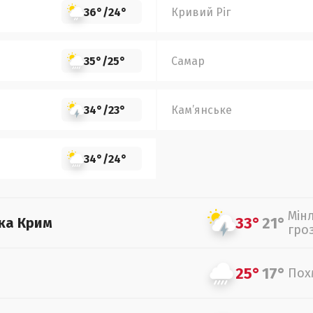
36°
/
24°
Кривий Ріг
35°
/
25°
Самар
34°
/
23°
Кам’янське
34°
/
24°
Мін
33°
21°
ка Крим
гро
25°
17°
Пох