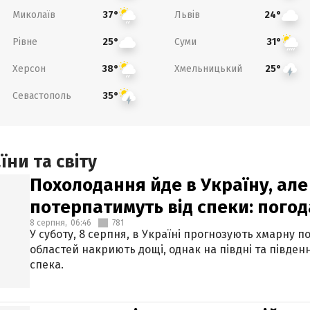
Миколаїв
Львів
37°
24°
Рівне
Суми
25°
31°
Херсон
Хмельницький
38°
25°
Севастополь
35°
ни та світу
Похолодання йде в Україну, але
потерпатимуть від спеки: погод
8 серпня,
06:46
781
У суботу, 8 серпня, в Україні прогнозують хмарну п
областей накриють дощі, однак на півдні та півден
спека.