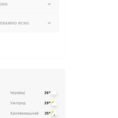
рно
еважно ясно
Чернівці
26°
Ужгород
29°
Кропивницький
35°