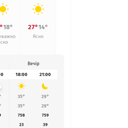
°
18°
27°
14°
еважно
Ясно
ясно
Вечір
00
18:00
21:00
°
35°
29°
°
35°
29°
9
758
759
23
39