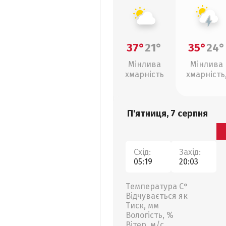
37°
21°
35°
24°
Мінлива
Мінлива
хмарність
хмарність
грози
П'ятниця, 7 серпня
Схід:
Захід:
05:19
20:03
Температура С°
Відчувається як
Тиск, мм
Вологість, %
Вітер, м/с