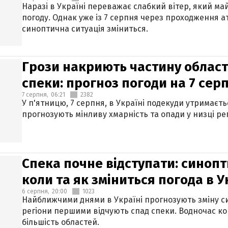
Наразі в Україні переважає слабкий вітер, який м
погоду. Однак уже із 7 серпня через проходження 
синоптична ситуація зміниться.
Грози накриють частину областе
спеки: прогноз погоди на 7 сер
7 серпня,
06:21
2382
У п'ятницю, 7 серпня, в Україні подекуди утримаєт
прогнозують мінливу хмарність та опади у низці рег
Спека почне відступати: синопт
коли та як зміниться погода в У
6 серпня,
20:00
1023
Найближчими днями в Україні прогнозують зміну син
регіони першими відчують спад спеки. Водночас к
більшість областей.