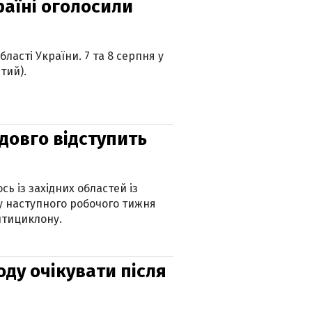
країні оголосили
ласті України. 7 та 8 серпня у
тий).
адовго відступить
ь із західних областей із
 наступного робочого тижня
нтициклону.
оду очікувати після