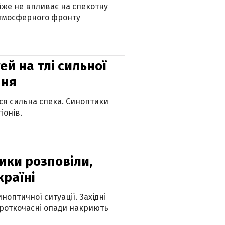
айже не впливає на спекотну
атмосферного фронту
й на тлі сильної
пня
ься сильна спека. Синоптики
іонів.
ики розповіли,
країні
оптичної ситуації. Західні
ороткочасні опади накриють