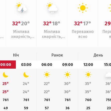
32°
20°
32°
18°
32°
17°
29
Мінлива
Мінлива
Переважно
Пер
,
хмарність,
хмарність,
ясно
грози
слабкий дощ
Ніч
Ранок
День
00:00
03:00
06:00
09:00
12:00
15:
25°
24°
22°
30°
35°
36
25°
24°
22°
30°
35°
36
761
761
761
761
760
75
49
59
57
36
25
23