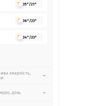
35°
/
21°
36°
/
23°
34°
/
23°
лива хмарність,
зи
муро, дощ