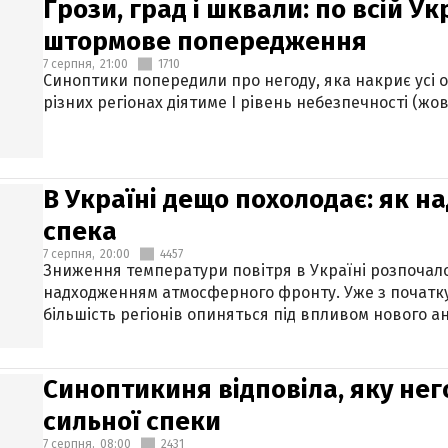
Грози, град і шквали: по всій У
штормове попередження
7 серпня,
21:00
1710
Синоптики попередили про негоду, яка накриє усі об
різних регіонах діятиме І рівень небезпечності (жов
В Україні дещо похолодає: як н
спека
7 серпня,
20:00
4457
Зниження температури повітря в Україні розпочалос
надходженням атмосферного фронту. Уже з початку
більшість регіонів опиняться під впливом нового а
Синоптикиня відповіла, яку нег
сильної спеки
7 серпня,
08:00
2431