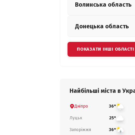
Волинська
область
Донецька
область
ПОКАЗАТИ ІНШІ ОБЛАСТІ
Найбільші міста в Укра
Дніпро
36°
Луцьк
25°
Запоріжжя
36°