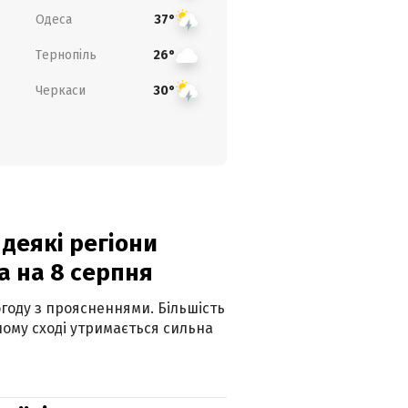
Одеса
37°
Тернопіль
26°
Черкаси
30°
 деякі регіони
а на 8 серпня
огоду з проясненнями. Більшість
ному сході утримається сильна