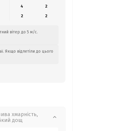
4
2
2
2
ний вітер до 5 м/с.
аї. Якщо відлетіли до цього
лива хмарність,
бкий дощ