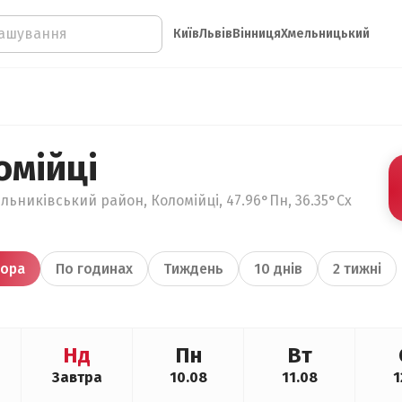
Київ
Львів
Вінниця
Хмельницький
омійці
льниківський район, Коломійці, 47.96°Пн, 36.35°Сх
ора
По годинах
Тиждень
10 днів
2 тижні
Нд
Пн
Вт
Завтра
10.08
11.08
1