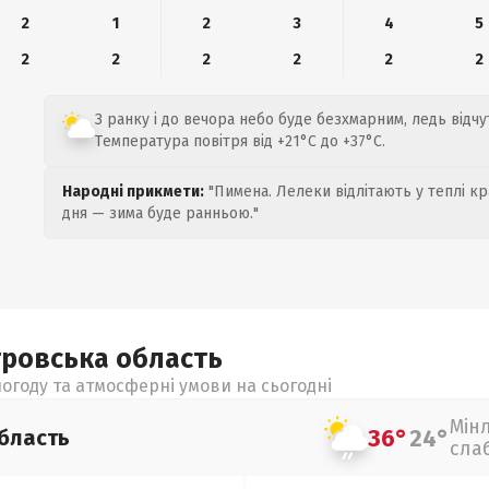
2
1
2
3
4
5
2
2
2
2
2
2
З ранку і до вечора небо буде безхмарним, ледь відчут
Температура повітря від +21°C до +37°C.
Народні прикмети:
"Пимена. Лелеки відлітають у теплі кр
дня — зима буде ранньою."
тровська
область
огоду та атмосферні умови на сьогодні
Мін
36°
24°
бласть
сла