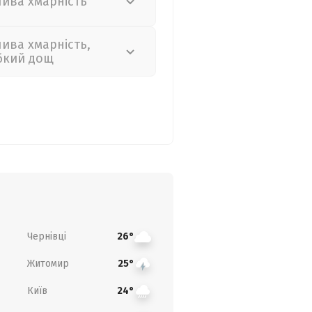
лива хмарність
лива хмарність,
бкий дощ
Чернівці
26°
Житомир
25°
Київ
24°