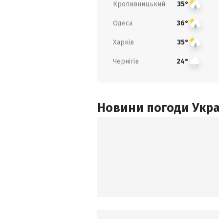
Кропивницький
35°
Одеса
36°
Харків
35°
Чернігів
24°
Новини погоди Украї