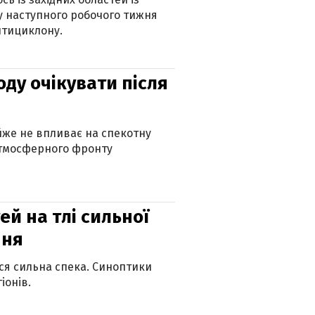
 наступного робочого тижня
нтициклону.
оду очікувати після
айже не впливає на спекотну
атмосферного фронту
й на тлі сильної
пня
ься сильна спека. Синоптики
іонів.