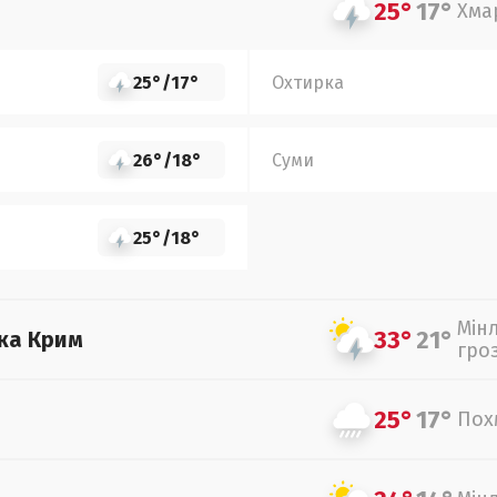
25°
17°
Хма
25°
/
17°
Охтирка
26°
/
18°
Суми
25°
/
18°
Мін
33°
21°
ка Крим
гро
25°
17°
Пох