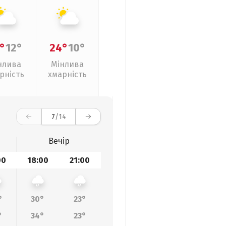
°
12°
24°
10°
нлива
Мінлива
рність
хмарність
7
/14
Вечір
00
18:00
21:00
°
30°
23°
°
34°
23°