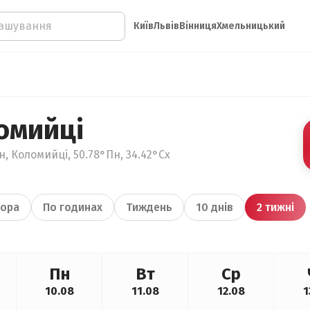
Київ
Львів
Вінниця
Хмельницький
омийці
, Коломийці, 50.78°Пн, 34.42°Сх
ора
По годинах
Тиждень
10 днів
2 тижні
Пн
Вт
Ср
10.08
11.08
12.08
1