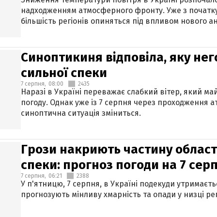
надходженням атмосферного фронту. Уже з початку
більшість регіонів опиняться під впливом нового а
Синоптикиня відповіла, яку нег
сильної спеки
7 серпня,
08:00
2435
Наразі в Україні переважає слабкий вітер, який м
погоду. Однак уже із 7 серпня через проходження 
синоптична ситуація зміниться.
Грози накриють частину областе
спеки: прогноз погоди на 7 сер
7 серпня,
06:21
2388
У п'ятницю, 7 серпня, в Україні подекуди утримаєт
прогнозують мінливу хмарність та опади у низці рег