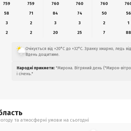
759
759
760
760
760
76
58
71
84
74
50
56
3
2
3
3
2
1
2
2
20
25
7
8
Очікується від +20°C до +32°C. Зранку хмарно, ледь від
Вдень дощитиме.
Народні прикмети:
"Мирона. Вітряний день ("Мирон-вітро
і січень."
бласть
огоду та атмосферні умови на сьогодні