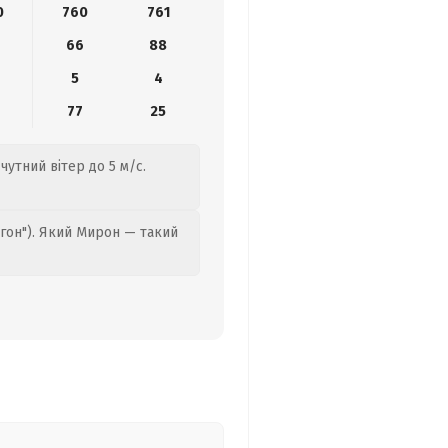
0
760
761
66
88
5
4
8
77
25
чутний вітер до 5 м/с.
гон"). Який Мирон — такий