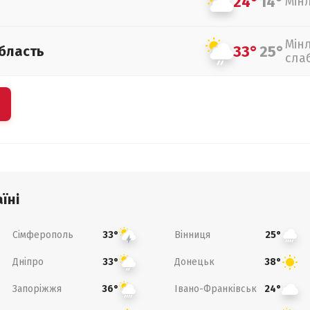
24°
14°
Мін
Мін
33°
25°
бласть
сла
їні
Сімферополь
Вінниця
33°
25°
Дніпро
Донецьк
33°
38°
Запоріжжя
Івано-Франківськ
36°
24°