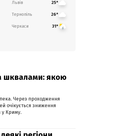
Львів
25°
Тернопіль
26°
Черкаси
31°
та шквалами: якою
спека. Через проходження
ей очікується зниження
 у Криму.
 деякі регіони