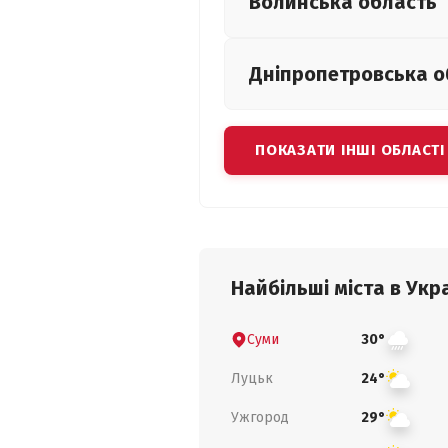
Волинська
область
Дніпропетровська
о
ПОКАЗАТИ ІНШІ ОБЛАСТІ
Найбільші міста в Укра
Суми
30°
Луцьк
24°
Ужгород
29°