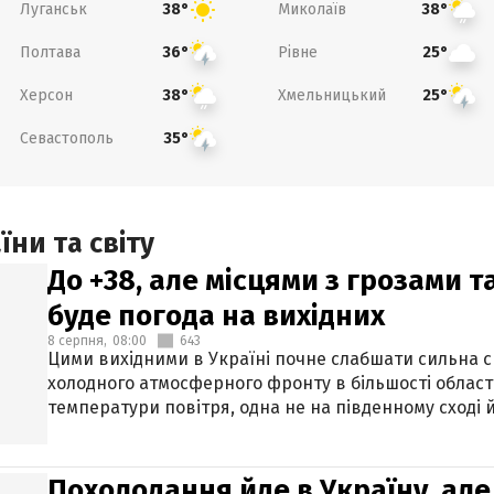
Луганськ
Миколаїв
38°
38°
Полтава
Рівне
36°
25°
Херсон
Хмельницький
38°
25°
Севастополь
35°
ни та світу
До +38, але місцями з грозами 
буде погода на вихідних
8 серпня,
08:00
643
Цими вихідними в Україні почне слабшати сильна 
холодного атмосферного фронту в більшості област
температури повітря, одна не на південному сході й
Похолодання йде в Україну, але