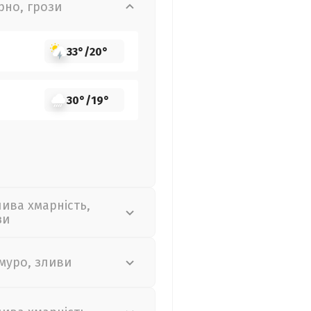
рно, грози
33°
/
20°
30°
/
19°
лива хмарність,
зи
муро, зливи