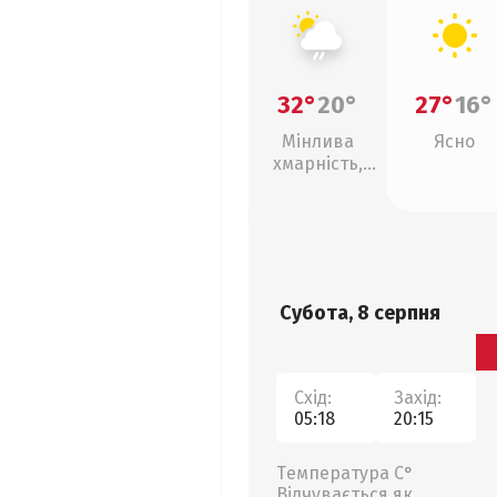
32°
20°
27°
16°
Мінлива
Ясно
хмарність,
слабкий дощ
Субота, 8 серпня
Схід:
Захід:
05:18
20:15
Температура С°
Відчувається як