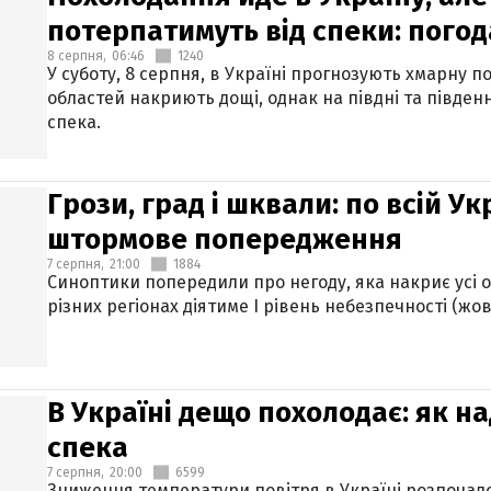
потерпатимуть від спеки: погод
8 серпня,
06:46
1240
У суботу, 8 серпня, в Україні прогнозують хмарну п
областей накриють дощі, однак на півдні та півден
спека.
Грози, град і шквали: по всій У
штормове попередження
7 серпня,
21:00
1884
Синоптики попередили про негоду, яка накриє усі об
різних регіонах діятиме І рівень небезпечності (жов
В Україні дещо похолодає: як н
спека
7 серпня,
20:00
6599
Зниження температури повітря в Україні розпочалос