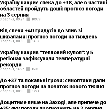
Україну накриє спека до +38, але в частині
областей пройдуть дощі: прогноз погоди
на 3 серпня
3 серпня,
09:27
10979
Від спеки +40 градусів до злив зі
шквалами: прогноз погоди на тиждень
3 серпня,
08:00
5462
Україну накрив "тепловий купол": у 5
регіонах зафіксували температурні
рекорди
2 серпня,
14:52
3681
До +37 та локальні грози: синоптики дали
прогноз погоди на початок нового тижня
2 серпня,
08:00
1793
Дощитиме лише на Заході, але припече до
+35: яку погоду прогнозують на 2 серпня