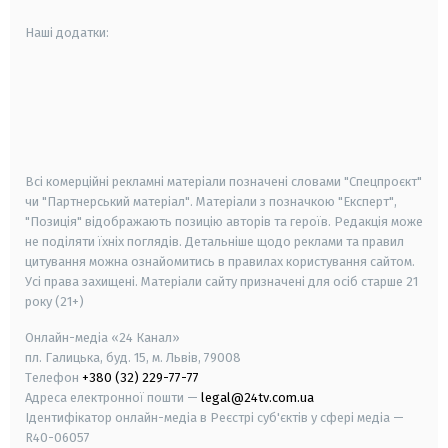
Наші додатки:
android
apple
smart tv
samsung smart tv
Всі комерційні рекламні матеріали позначені словами "Спецпроєкт"
чи "Партнерський матеріал". Матеріали з позначкою "Експерт",
"Позиція" відображають позицію авторів та героїв. Редакція може
не поділяти їхніх поглядів. Детальніше щодо реклами та правил
цитування можна ознайомитись в правилах користування сайтом.
Усі права захищені.
Матеріали сайту призначені для осіб старше
21
року (21+)
Онлайн-медіа «24 Канал»
пл. Галицька, буд. 15, м. Львів, 79008
Телефон
+380 (32) 229-77-77
Адреса електронної пошти —
legal@24tv.com.ua
Ідентифікатор онлайн-медіа в Реєстрі суб'єктів у сфері медіа —
R40-06057