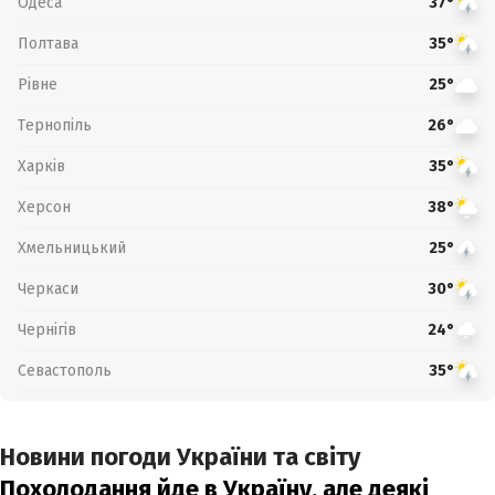
Одеса
37°
Полтава
35°
Рівне
25°
Тернопіль
26°
Харків
35°
Херсон
38°
Хмельницький
25°
Черкаси
30°
Чернігів
24°
Севастополь
35°
Новини погоди України та світу
Похолодання йде в Україну, але деякі