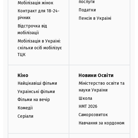
послуги
Мобілізація жінок
Податки
Контракт для 18-24-
річних
Пенсія в Україні
Відстрочка від
мобілізації
Мобілізація в Україні:
скільки осіб мобілізує
ТЦК
Кіно
Новини Освіти
Найцікавіші фільми
Міністерство освіти та
науки України
Українські фільми
Школа
Фільми на вечір
НМТ 2026
Комедії
Саморозвиток
Серіали
Навчання за кордоном