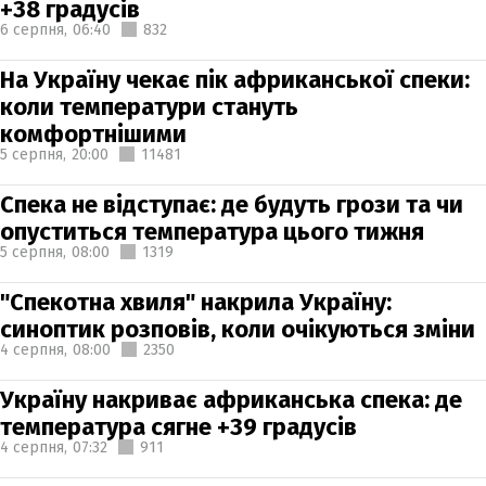
+38 градусів
6 серпня,
06:40
832
На Україну чекає пік африканської спеки:
коли температури стануть
комфортнішими
5 серпня,
20:00
11481
Спека не відступає: де будуть грози та чи
опуститься температура цього тижня
5 серпня,
08:00
1319
"Спекотна хвиля" накрила Україну:
синоптик розповів, коли очікуються зміни
4 серпня,
08:00
2350
Україну накриває африканська спека: де
температура сягне +39 градусів
4 серпня,
07:32
911