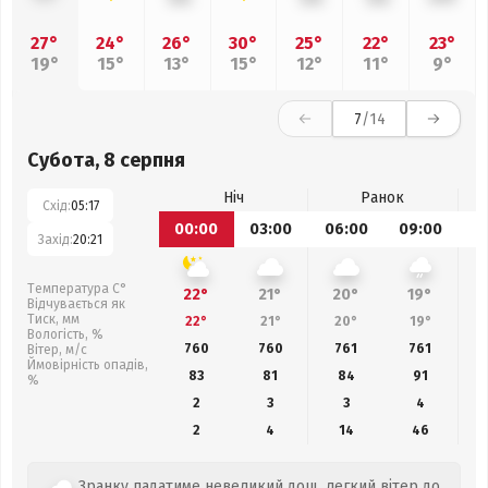
27°
24°
26°
30°
25°
22°
23°
19°
15°
13°
15°
12°
11°
9°
7
/14
Субота, 8 серпня
Ніч
Ранок
Схід:
05:17
00:00
03:00
06:00
09:00
1
Захід:
20:21
Температура С°
22°
21°
20°
19°
Відчувається як
Тиск, мм
22°
21°
20°
19°
Вологість, %
760
760
761
761
Вітер, м/с
Ймовірність опадів,
83
81
84
91
%
2
3
3
4
2
4
14
46
Зранку падатиме невеликий дощ, легкий вітер до