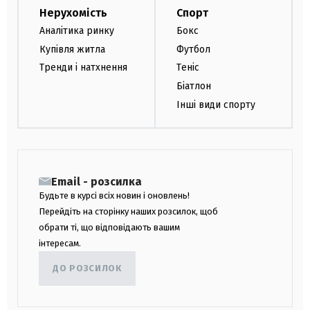
Нерухомість
Спорт
Аналітика ринку
Бокс
Купівля житла
Футбол
Тренди і натхнення
Теніс
Біатлон
Інші види спорту
Email - розсилка
Будьте в курсі всіх новин і оновлень!
Перейдіть на сторінку наших розсилок, щоб
обрати ті, що відповідають вашим
інтересам.
ДО РОЗСИЛОК