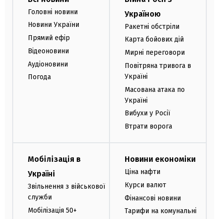
Головні новини
Україною
Новини України
Ракетні обстріли
Прямий ефір
Карта бойових дій
Відеоновини
Мирні переговори
Аудіоновини
Повітряна тривога в
Україні
Погода
Масована атака по
Україні
Вибухи у Росії
Втрати ворога
Мобілізація в
Новини економіки
Ціна нафти
Україні
Курси валют
Звільнення з військової
служби
Фінансові новини
Мобілізація 50+
Тарифи на комунальні