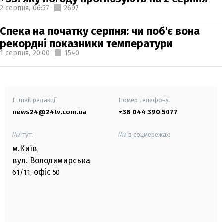
2 серпня,
06:57
2697
Спека на початку серпня: чи поб'є вона
рекордні показники температури
1 серпня,
20:00
1540
E-mail редакції
Номер телефону:
news24@24tv.com.ua
+38 044 390 5077
Ми тут:
Ми в соцмережах:
м.Київ
,
вул. Володимирська
офіс
61/11,
50