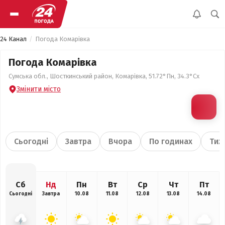
24 Канал
Погода Комарівка
Погода Комарівка
Сумська обл., Шосткинський район, Комарівка, 51.72°Пн, 34.3°Сх
Змінити місто
Сьогодні
Завтра
Вчора
По годинах
Тиж
Сб
Нд
Пн
Вт
Ср
Чт
Пт
Сьогодні
Завтра
10.08
11.08
12.08
13.08
14.08