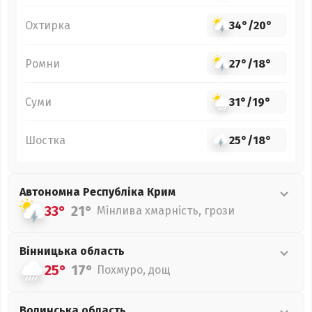
Охтирка
34°
/
20°
Ромни
27°
/
18°
Суми
31°
/
19°
Шостка
25°
/
18°
Автономна Республіка Крим
33°
21°
Мінлива хмарність, грози
Вінницька
область
25°
17°
Похмуро, дощ
Волинська
область