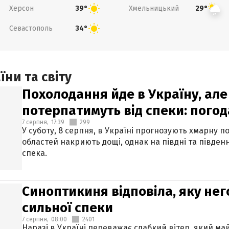
Херсон
Хмельницький
39°
29°
Севастополь
34°
ни та світу
Похолодання йде в Україну, але
потерпатимуть від спеки: погод
7 серпня,
17:39
299
У суботу, 8 серпня, в Україні прогнозують хмарну п
областей накриють дощі, однак на півдні та півден
спека.
Синоптикиня відповіла, яку нег
сильної спеки
7 серпня,
08:00
2401
Наразі в Україні переважає слабкий вітер, який м