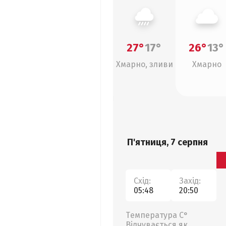
27°
17°
26°
13°
Хмарно, зливи
Хмарно
П'ятниця, 7 серпня
Схід:
Захід:
05:48
20:50
Температура С°
Відчувається як