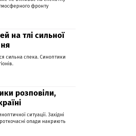
атмосферного фронту
й на тлі сильної
пня
ься сильна спека. Синоптики
іонів.
ики розповіли,
країні
оптичної ситуації. Західні
ороткочасні опади накриють