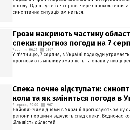
погоду. Однак уже із 7 серпня через проходження 
синоптична ситуація зміниться.
Грози накриють частину областе
спеки: прогноз погоди на 7 сер
7 серпня,
06:21
2367
У п'ятницю, 7 серпня, в Україні подекуди утримаєт
прогнозують мінливу хмарність та опади у низці рег
Спека почне відступати: синопт
коли та як зміниться погода в У
6 серпня,
20:00
967
Найближчими днями в Україні прогнозують зміну син
регіони першими відчують спад спеки. Водночас к
більшість областей.