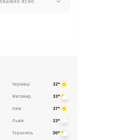
еважно ясно
Чернівці
32°
Житомир
33°
Київ
37°
Львів
23°
Тернопіль
30°