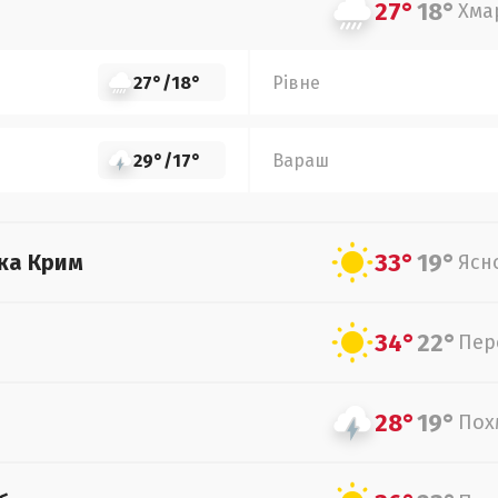
27°
18°
Хма
27°
/
18°
Рівне
29°
/
17°
Вараш
33°
19°
ка Крим
Ясн
34°
22°
Пер
28°
19°
Пох