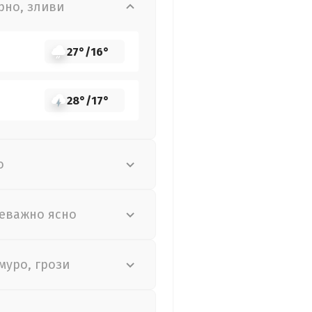
рно, зливи
27°
/
16°
28°
/
17°
о
еважно ясно
муро, грози