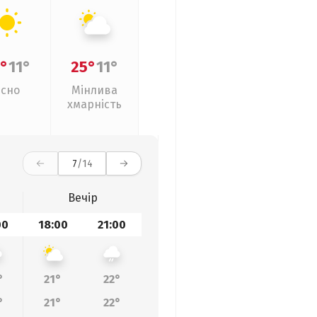
°
11°
25°
11°
Ясно
Мінлива
хмарність
7
/14
Вечір
00
18:00
21:00
°
21°
22°
°
21°
22°