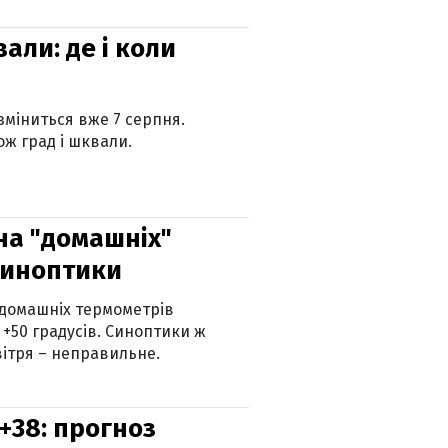
вали: де і коли
 зміниться вже 7 серпня.
ж град і шквали.
 на "домашніх"
синоптики
 домашніх термометрів
 +50 градусів. Синоптики ж
ітря – неправильне.
+38: прогноз