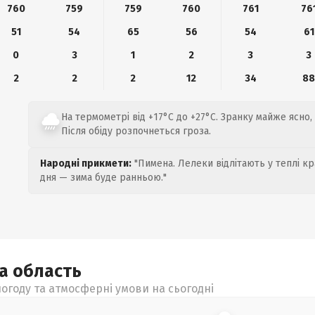
760
759
759
760
761
76
51
54
65
56
54
61
0
3
1
2
3
3
2
2
2
12
34
8
На термометрі від +17°C до +27°C. Зранку майже ясно, 
Після обіду розпочнеться гроза.
Народні прикмети:
"Пимена. Лелеки відлітають у теплі кр
дня — зима буде ранньою."
ка
область
огоду та атмосферні умови на сьогодні