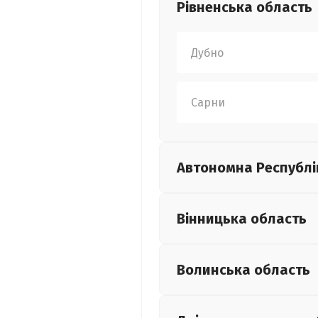
Рівненська
область
Дубно
Сарни
Автономна Республі
Вінницька
область
Волинська
область