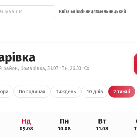
Київ
Львів
Вінниця
Хмельницький
арівка
 район, Комарівка, 51.07°Пн, 26.33°Сх
ора
По годинах
Тиждень
10 днів
2 тижні
Нд
Пн
Вт
09.08
10.08
11.08
1