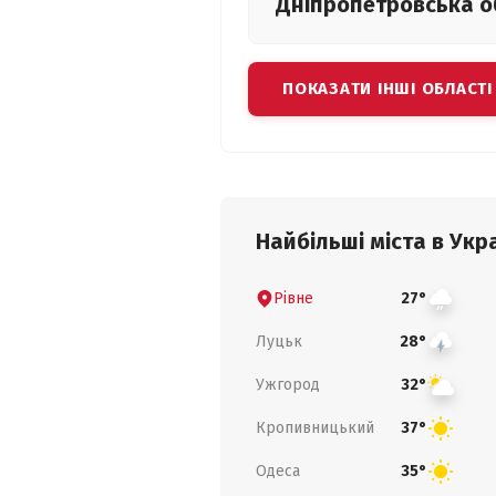
Дніпропетровська
о
ПОКАЗАТИ ІНШІ ОБЛАСТІ
Найбільші міста в Укра
Рівне
27°
Луцьк
28°
Ужгород
32°
Кропивницький
37°
Одеса
35°