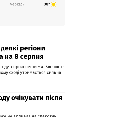
Черкаси
38°
 деякі регіони
а на 8 серпня
огоду з проясненнями. Більшість
ному сході утримається сильна
оду очікувати після
айже не впливає на спекотну