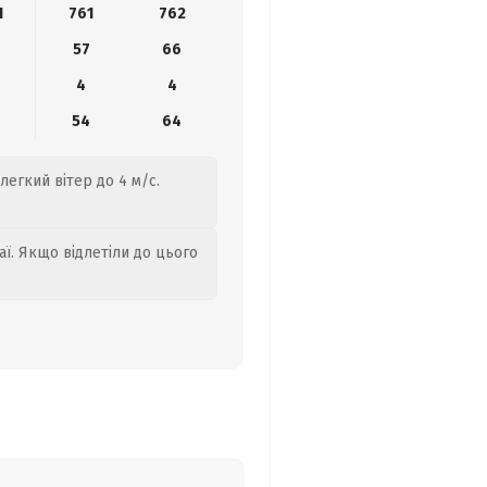
1
761
762
57
66
4
4
8
54
64
легкий вітер до 4 м/с.
аї. Якщо відлетіли до цього