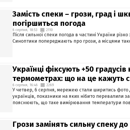
Замість спеки – грози, град і шк
погіршиться погода
6 серпня,
18:53
2110
Після сильної спеки погода в частині України різко
Синоптики попереджають про грози, а місцями тако
Українці фіксують +50 градусів
термометрах: що на це кажуть 
6 серпня,
16:46
2269
У четвер, 6 серпня, мережею стали ширитись фото
українців, показники на яких нібито перевалили за
пояснюють, що таке вимірювання температури пов
Грози замінять сильну спеку до 