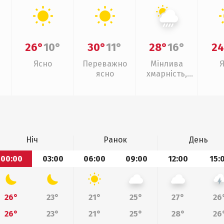
26°
10°
30°
11°
28°
16°
24
Ясно
Переважно
Мінлива
ясно
хмарність,
зливи
Ніч
Ранок
День
00:00
03:00
06:00
09:00
12:00
15:
26°
23°
21°
25°
27°
26
26°
23°
21°
25°
28°
26