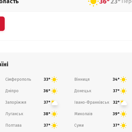
36°
23°
бласть
Пер
їні
Сімферополь
Вінниця
33°
34°
Дніпро
Донецьк
36°
37°
Запоріжжя
Івано-Франківськ
37°
32°
Луганськ
Миколаїв
38°
39°
Полтава
Суми
37°
37°