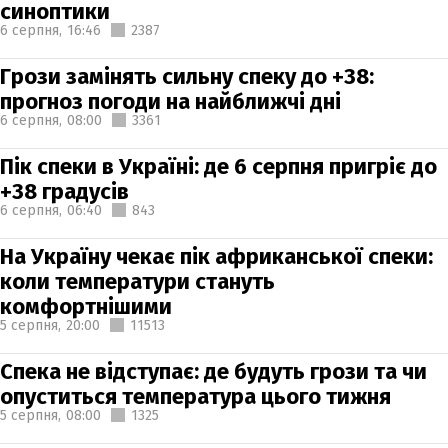
синоптики
6 серпня,
16:46
2387
Грози замінять сильну спеку до +38:
прогноз погоди на найближчі дні
6 серпня,
08:00
3361
Пік спеки в Україні: де 6 серпня пригріє до
+38 градусів
6 серпня,
06:40
843
На Україну чекає пік африканської спеки:
коли температури стануть
комфортнішими
5 серпня,
20:00
11513
Спека не відступає: де будуть грози та чи
опуститься температура цього тижня
5 серпня,
08:00
1325