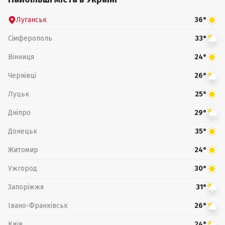
Луганськ
36°
Сімферополь
33°
Вінниця
24°
Чернівці
26°
Луцьк
25°
Дніпро
29°
Донецьк
35°
Житомир
24°
Ужгород
30°
Запоріжжя
31°
Івано-Франківськ
26°
Київ
24°