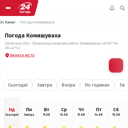
24 Канал
Погода Комишуваха
Погода Комишуваха
Луганська обл., Сіверськодонецький район, Комишуваха, 48.69°Пн,
38.44°Сх
Змінити місто
Сьогодні
Завтра
Вчора
По годинах
Тиж
Нд
Пн
Вт
Ср
Чт
Пт
Сб
Сьогодні
Завтра
11.08
12.08
13.08
14.08
15.08