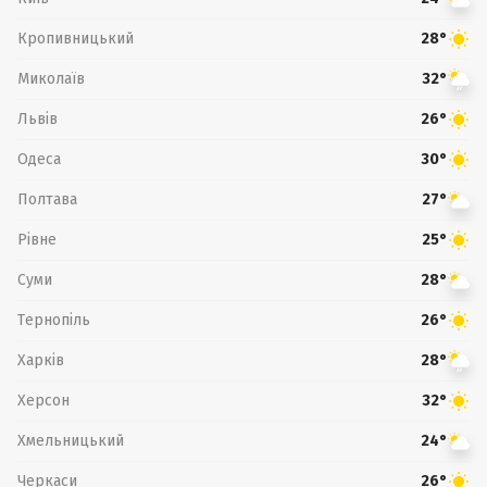
Кропивницький
28°
Миколаїв
32°
Львів
26°
Одеса
30°
Полтава
27°
Рівне
25°
Суми
28°
Тернопіль
26°
Харків
28°
Херсон
32°
Хмельницький
24°
Черкаси
26°