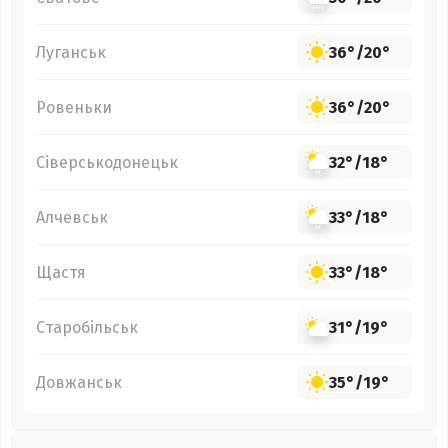
Луганськ
36°
/
20°
Ровеньки
36°
/
20°
Сіверськодонецьк
32°
/
18°
Алчевськ
33°
/
18°
Щастя
33°
/
18°
Старобільськ
31°
/
19°
Довжанськ
35°
/
19°