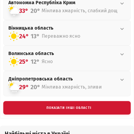
Автономна Республіка Крим
33°
20°
Мінлива хмарність, слабкий дощ
Вінницька
область
24°
13°
Переважно ясно
Волинська
область
25°
12°
Ясно
Дніпропетровська
область
29°
20°
Мінлива хмарність, зливи
ПОКАЗАТИ ІНШІ ОБЛАСТІ
Найбільші міста в Україні