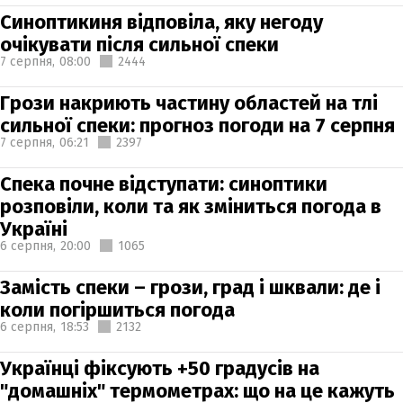
Синоптикиня відповіла, яку негоду
очікувати після сильної спеки
7 серпня,
08:00
2444
Грози накриють частину областей на тлі
сильної спеки: прогноз погоди на 7 серпня
7 серпня,
06:21
2397
Спека почне відступати: синоптики
розповіли, коли та як зміниться погода в
Україні
6 серпня,
20:00
1065
Замість спеки – грози, град і шквали: де і
коли погіршиться погода
6 серпня,
18:53
2132
Українці фіксують +50 градусів на
"домашніх" термометрах: що на це кажуть