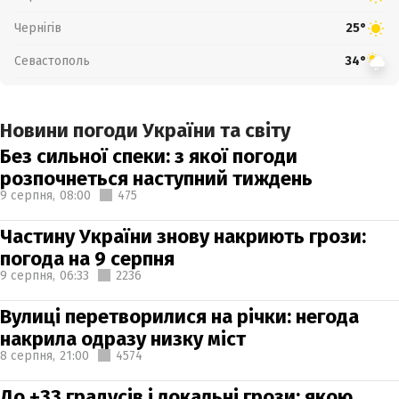
Чернігів
25°
Севастополь
34°
Новини погоди України та світу
Без сильної спеки: з якої погоди
розпочнеться наступний тиждень
9 серпня,
08:00
475
Частину України знову накриють грози:
погода на 9 серпня
9 серпня,
06:33
2236
Вулиці перетворилися на річки: негода
накрила одразу низку міст
8 серпня,
21:00
4574
До +33 градусів і локальні грози: якою