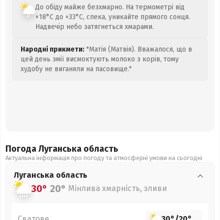
До обіду майже безхмарно. На термометрі від
+18°C до +33°C, спека, уникайте прямого сонця.
Надвечір небо затягнеться хмарами.
Народні прикмети:
"Матія (Матвія). Вважалося, що в
цей день змії висмоктують молоко з корів, тому
худобу не виганяли на пасовище."
Погода Луганська
область
Актуальна інформація про погоду та атмосферні умови на сьогодні
Луганська
область
30°
20°
Мінлива хмарність, зливи
Сватове
30°
/
20°