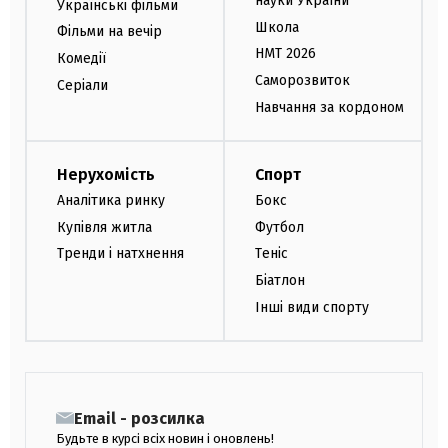
науки України
Українські фільми
Школа
Фільми на вечір
НМТ 2026
Комедії
Саморозвиток
Серіали
Навчання за кордоном
Нерухомість
Спорт
Аналітика ринку
Бокс
Купівля житла
Футбол
Тренди і натхнення
Теніс
Біатлон
Інші види спорту
Email - розсилка
Будьте в курсі всіх новин і оновлень!