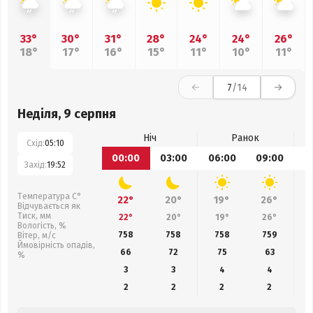
33°
30°
31°
28°
24°
24°
26°
18°
17°
16°
15°
11°
10°
11°
7
/14
Неділя, 9 серпня
Ніч
Ранок
Схід:
05:10
00:00
03:00
06:00
09:00
1
Захід:
19:52
Температура С°
22°
20°
19°
26°
Відчувається як
Тиск, мм
22°
20°
19°
26°
Вологість, %
758
758
758
759
Вітер, м/с
Ймовірність опадів,
66
72
75
63
%
3
3
4
4
2
2
2
2