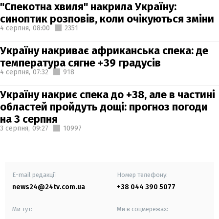
"Спекотна хвиля" накрила Україну:
синоптик розповів, коли очікуються зміни
4 серпня,
08:00
2351
Україну накриває африканська спека: де
температура сягне +39 градусів
4 серпня,
07:32
918
Україну накриє спека до +38, але в частині
областей пройдуть дощі: прогноз погоди
на 3 серпня
3 серпня,
09:27
10997
E-mail редакції
Номер телефону:
news24@24tv.com.ua
+38 044 390 5077
Ми тут:
Ми в соцмережах: