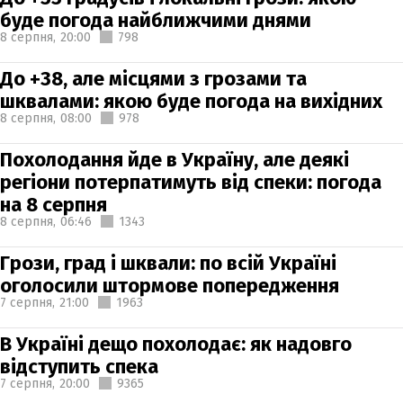
буде погода найближчими днями
8 серпня,
20:00
798
До +38, але місцями з грозами та
шквалами: якою буде погода на вихідних
8 серпня,
08:00
978
Похолодання йде в Україну, але деякі
регіони потерпатимуть від спеки: погода
на 8 серпня
8 серпня,
06:46
1343
Грози, град і шквали: по всій Україні
оголосили штормове попередження
7 серпня,
21:00
1963
В Україні дещо похолодає: як надовго
відступить спека
7 серпня,
20:00
9365