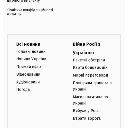
штучного інтелекту
Політика конфіденційності
додатку
Всі новини
Війна Росії з
Головні новини
Україною
Новини України
Ракетні обстріли
Прямий ефір
Карта бойових дій
Відеоновини
Мирні переговори
Аудіоновини
Повітряна тривога в
Україні
Погода
Масована атака по
Україні
Вибухи у Росії
Втрати ворога