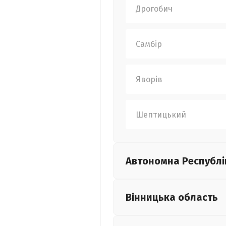
Дрогобич
Самбір
Яворів
Шептицький
Автономна Республі
Вінницька
область