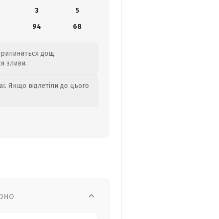
3
5
94
68
 припиниться дощ.
я зливи.
аї. Якщо відлетіли до цього
рно