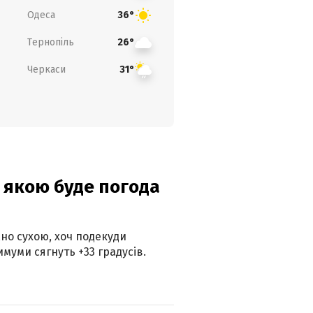
Одеса
36°
Тернопіль
26°
Черкаси
31°
и: якою буде погода
но сухою, хоч подекуди
муми сягнуть +33 градусів.