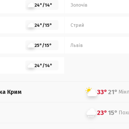
24°
/
14°
Золочів
24°
/
15°
Стрий
25°
/
15°
Львів
24°
/
14°
33°
21°
ка Крим
Мін
23°
15°
Пох