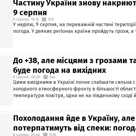
Частину України знову накриют
9 серпня
8 серпня,
19:15
359
У неділю, 9 серпня, на переважній частині території
погода. У деяких регіонах країни пройдуть грози, а
До +38, але місцями з грозами 
буде погода на вихідних
8 серпня,
08:00
944
Цими вихідними в Україні почне слабшати сильна 
холодного атмосферного фронту в більшості област
температури повітря, одна не на південному сході й
Похолодання йде в Україну, але
потерпатимуть від спеки: погод
8 серпня,
06:46
1316