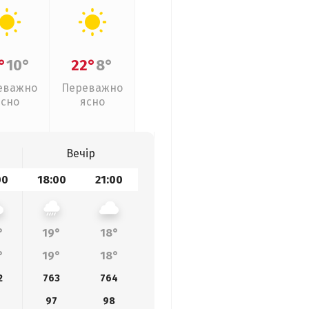
°
10°
22°
8°
еважно
Переважно
ясно
ясно
Вечір
00
18:00
21:00
°
19°
18°
°
19°
18°
2
763
764
97
98