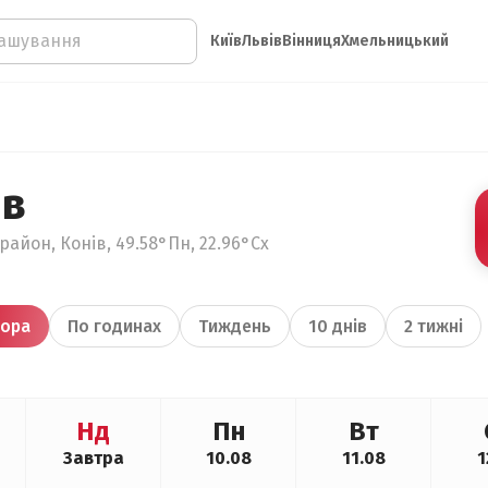
Київ
Львів
Вінниця
Хмельницький
ів
район, Конів, 49.58°Пн, 22.96°Сх
ора
По годинах
Тиждень
10 днів
2 тижні
Нд
Пн
Вт
Завтра
10.08
11.08
1