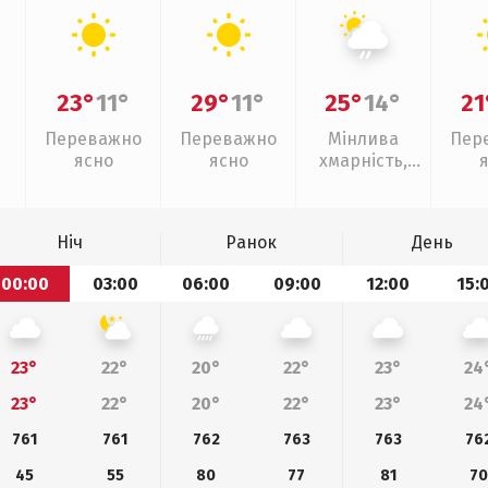
23°
11°
29°
11°
25°
14°
21
Переважно
Переважно
Мінлива
Пер
ясно
ясно
хмарність,
слабкий дощ
Ніч
Ранок
День
00:00
03:00
06:00
09:00
12:00
15:
23°
22°
20°
22°
23°
24
23°
22°
20°
22°
23°
24
761
761
762
763
763
76
45
55
80
77
81
70