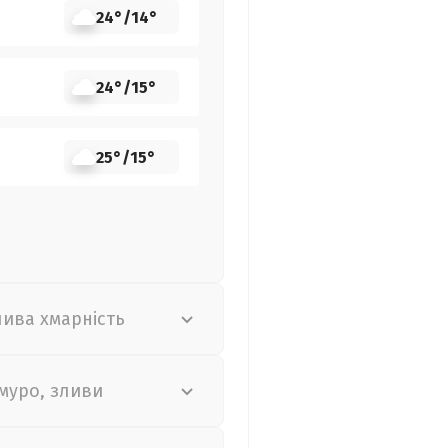
24°
/
14°
24°
/
15°
25°
/
15°
лива хмарність
муро, зливи