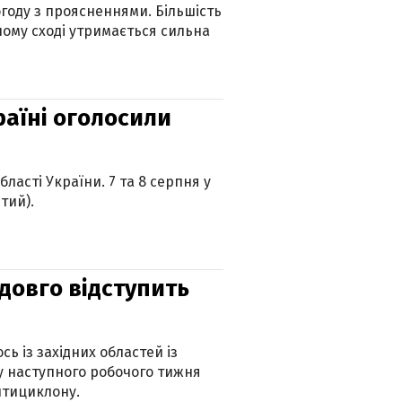
огоду з проясненнями. Більшість
ному сході утримається сильна
країні оголосили
ласті України. 7 та 8 серпня у
тий).
адовго відступить
ь із західних областей із
 наступного робочого тижня
нтициклону.