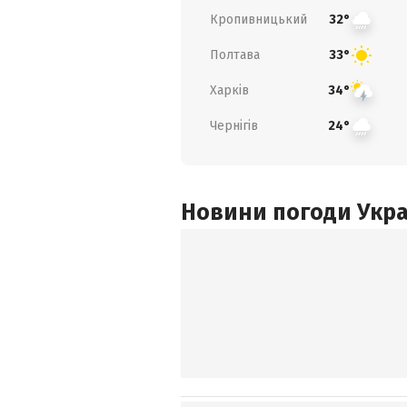
Кропивницький
32°
Полтава
33°
Харків
34°
Чернігів
24°
Новини погоди Украї