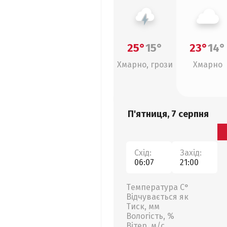
25°
15°
23°
14°
Хмарно, грози
Хмарно
П'ятниця, 7 серпня
Схід:
Захід:
06:07
21:00
Температура С°
Відчувається як
Тиск, мм
Вологість, %
Вітер, м/с