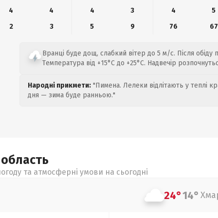
4
4
4
3
4
5
2
3
5
9
76
67
Вранці буде дощ, слабкий вітер до 5 м/с. Після обіду
Температура від +15°C до +25°C. Надвечір розпочнутьс
Народні прикмети:
"Пимена. Лелеки відлітають у теплі кр
дня — зима буде ранньою."
а
область
огоду та атмосферні умови на сьогодні
24°
14°
Хма