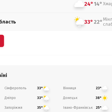
24°
14°
Хма
Мін
33°
22°
бласть
сла
їні
Сімферополь
Вінниця
33°
23°
Дніпро
Донецьк
33°
38°
Запоріжжя
Івано-Франківськ
35°
25°