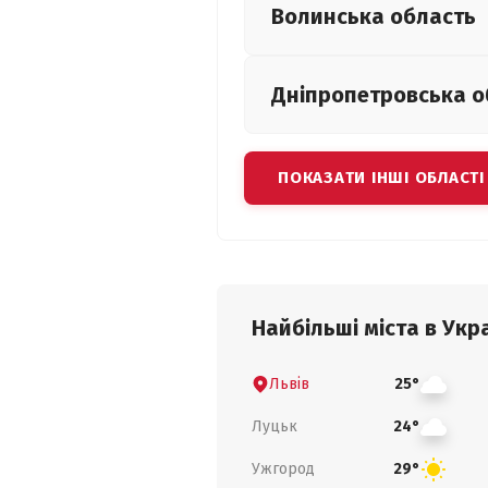
Волинська
область
Дніпропетровська
о
ПОКАЗАТИ ІНШІ ОБЛАСТІ
Найбільші міста в Укра
Львів
25°
Луцьк
24°
Ужгород
29°