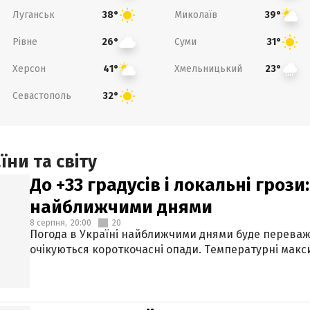
Луганськ
Миколаїв
38°
39°
Рівне
Суми
26°
31°
Херсон
Хмельницький
41°
23°
Севастополь
32°
ни та світу
До +33 градусів і локальні гроз
найближчими днями
8 серпня,
20:00
20
Погода в Україні найближчими днями буде переваж
очікуються короткочасні опади. Температурні макси