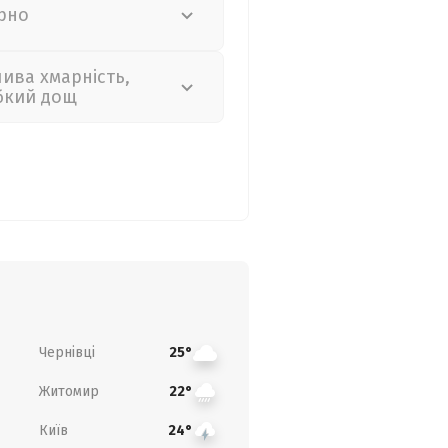
рно
лива хмарність,
бкий дощ
Чернівці
25°
Житомир
22°
Київ
24°