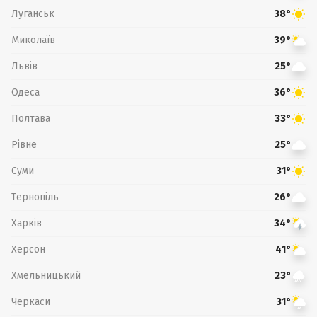
Луганськ
38°
Миколаїв
39°
Львів
25°
Одеса
36°
Полтава
33°
Рівне
25°
Суми
31°
Тернопіль
26°
Харків
34°
Херсон
41°
Хмельницький
23°
Черкаси
31°