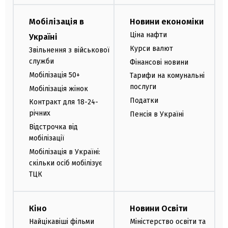
Мобілізація в
Новини економіки
Ціна нафти
Україні
Курси валют
Звільнення з військової
служби
Фінансові новини
Мобілізація 50+
Тарифи на комунальні
послуги
Мобілізація жінок
Податки
Контракт для 18-24-
річних
Пенсія в Україні
Відстрочка від
мобілізації
Мобілізація в Україні:
скільки осіб мобілізує
ТЦК
Кіно
Новини Освіти
Найцікавіші фільми
Міністерство освіти та