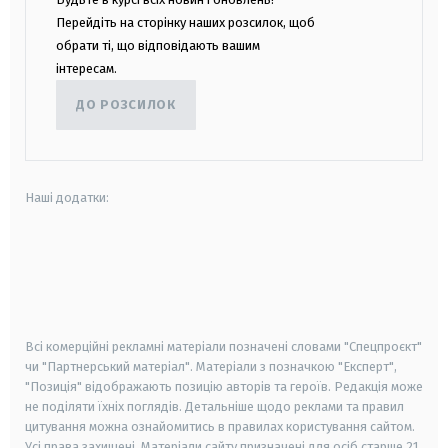
Перейдіть на сторінку наших розсилок, щоб
обрати ті, що відповідають вашим
інтересам.
ДО РОЗСИЛОК
Наші додатки:
android
apple
smart tv
samsung smart tv
Всі комерційні рекламні матеріали позначені словами "Спецпроєкт"
чи "Партнерський матеріал". Матеріали з позначкою "Експерт",
"Позиція" відображають позицію авторів та героїв. Редакція може
не поділяти їхніх поглядів. Детальніше щодо реклами та правил
цитування можна ознайомитись в правилах користування сайтом.
Усі права захищені.
Матеріали сайту призначені для осіб старше
21