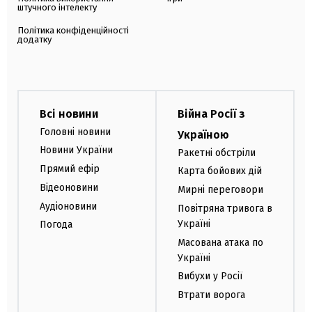
штучного інтелекту
Політика конфіденційності
додатку
Всі новини
Війна Росії з
Головні новини
Україною
Новини України
Ракетні обстріли
Прямий ефір
Карта бойових дій
Відеоновини
Мирні переговори
Аудіоновини
Повітряна тривога в
Україні
Погода
Масована атака по
Україні
Вибухи у Росії
Втрати ворога