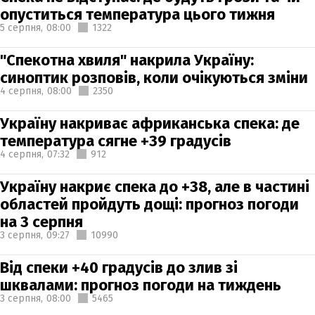
опуститься температура цього тижня
5 серпня,
08:00
1322
"Спекотна хвиля" накрила Україну:
синоптик розповів, коли очікуються зміни
4 серпня,
08:00
2350
Україну накриває африканська спека: де
температура сягне +39 градусів
4 серпня,
07:32
912
Україну накриє спека до +38, але в частині
областей пройдуть дощі: прогноз погоди
на 3 серпня
3 серпня,
09:27
10990
Від спеки +40 градусів до злив зі
шквалами: прогноз погоди на тиждень
3 серпня,
08:00
5465