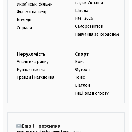
науки України
Українські фільми
Школа
Фільми на вечір
НМТ 2026
Комедії
Саморозвиток
Серіали
Навчання за кордоном
Нерухомість
Спорт
Аналітика ринку
Бокс
Купівля житла
Футбол
Тренди і натхнення
Теніс
Біатлон
Інші види спорту
Email - розсилка
Будьте в курсі всіх новин і оновлень!