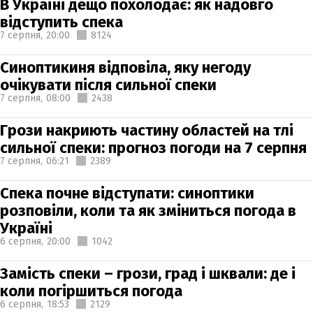
В Україні дещо похолодає: як надовго
відступить спека
7 серпня,
20:00
8124
Синоптикиня відповіла, яку негоду
очікувати після сильної спеки
7 серпня,
08:00
2438
Грози накриють частину областей на тлі
сильної спеки: прогноз погоди на 7 серпня
7 серпня,
06:21
2389
Спека почне відступати: синоптики
розповіли, коли та як зміниться погода в
Україні
6 серпня,
20:00
1042
Замість спеки – грози, град і шквали: де і
коли погіршиться погода
6 серпня,
18:53
2129