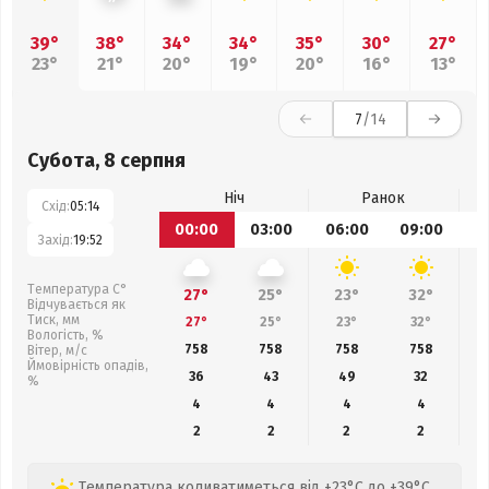
39°
38°
34°
34°
35°
30°
27°
23°
21°
20°
19°
20°
16°
13°
7
/14
Субота, 8 серпня
Ніч
Ранок
Схід:
05:14
00:00
03:00
06:00
09:00
1
Захід:
19:52
Температура С°
27°
25°
23°
32°
Відчувається як
Тиск, мм
27°
25°
23°
32°
Вологість, %
758
758
758
758
Вітер, м/с
Ймовірність опадів,
36
43
49
32
%
4
4
4
4
2
2
2
2
Температура коливатиметься від +23°C до +39°C,