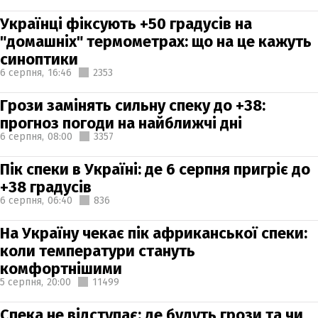
Українці фіксують +50 градусів на
"домашніх" термометрах: що на це кажуть
синоптики
6 серпня,
16:46
2353
Грози замінять сильну спеку до +38:
прогноз погоди на найближчі дні
6 серпня,
08:00
3357
Пік спеки в Україні: де 6 серпня пригріє до
+38 градусів
6 серпня,
06:40
836
На Україну чекає пік африканської спеки:
коли температури стануть
комфортнішими
5 серпня,
20:00
11499
Спека не відступає: де будуть грози та чи