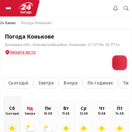
24 Канал
Погода Конькове
Погода Конькове
Донецька обл., Кальміуський район, Конькове, 47.33°Пн, 38.17°Сх
Змінити місто
Сьогодні
Завтра
Вчора
По годинах
Тиж
Сб
Нд
Пн
Вт
Ср
Чт
Пт
Сьогодні
Завтра
10.08
11.08
12.08
13.08
14.08