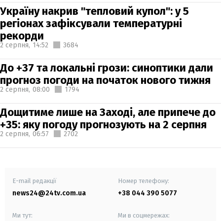
Україну накрив "тепловий купол": у 5
регіонах зафіксували температурні
рекорди
2 серпня,
14:52
3684
До +37 та локальні грози: синоптики дали
прогноз погоди на початок нового тижня
2 серпня,
08:00
1794
Дощитиме лише на Заході, але припече до
+35: яку погоду прогнозують на 2 серпня
2 серпня,
06:57
2702
E-mail редакції
Номер телефону:
news24@24tv.com.ua
+38 044 390 5077
Ми тут:
Ми в соцмережах: