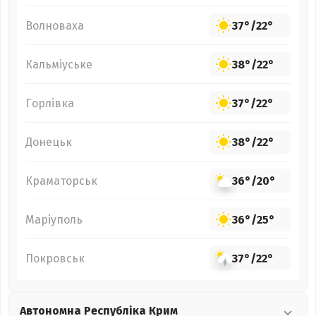
Волноваха
37°
/
22°
Кальміуське
38°
/
22°
Горлівка
37°
/
22°
Донецьк
38°
/
22°
Краматорськ
36°
/
20°
Маріуполь
36°
/
25°
Покровськ
37°
/
22°
Автономна Республіка Крим