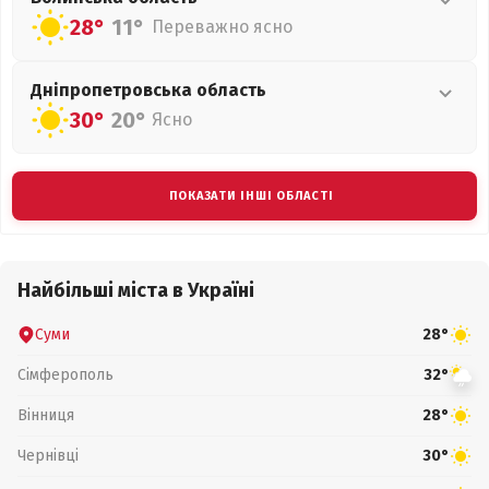
28°
11°
Переважно ясно
Дніпропетровська
область
30°
20°
Ясно
ПОКАЗАТИ ІНШІ ОБЛАСТІ
Найбільші міста в Україні
Суми
28°
Сімферополь
32°
Вінниця
28°
Чернівці
30°