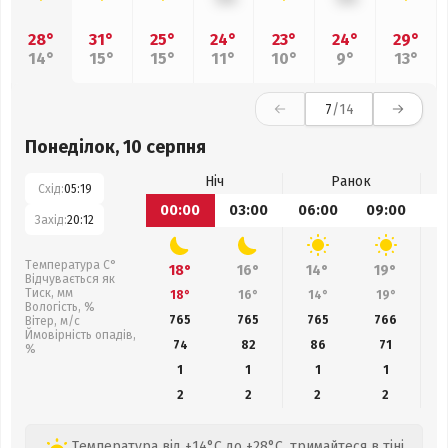
28°
31°
25°
24°
23°
24°
29°
14°
15°
15°
11°
10°
9°
13°
7
/14
Понеділок, 10 серпня
Ніч
Ранок
Схід:
05:19
00:00
03:00
06:00
09:00
1
Захід:
20:12
Температура С°
18°
16°
14°
19°
Відчувається як
Тиск, мм
18°
16°
14°
19°
Вологість, %
765
765
765
766
Вітер, м/с
Ймовірність опадів,
74
82
86
71
%
1
1
1
1
2
2
2
2
Температура від +14°C до +28°C, тримайтеся в тіні