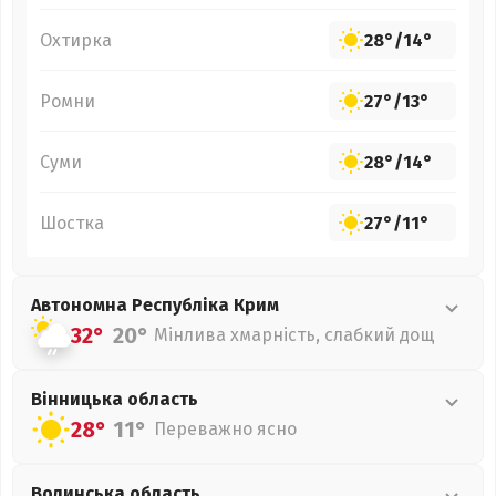
Охтирка
28°
/
14°
Ромни
27°
/
13°
Суми
28°
/
14°
Шостка
27°
/
11°
Автономна Республіка Крим
32°
20°
Мінлива хмарність, слабкий дощ
Вінницька
область
28°
11°
Переважно ясно
Волинська
область