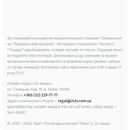
android
apple
smart tv
samsung smart tv
Всі комерційні рекламні матеріали позначені словами "Спецпроєкт"
чи "Партнерський матеріал". Матеріали з позначкою "Експерт",
"Позиція" відображають позицію авторів та героїв. Редакція може
не поділяти їхніх поглядів. Детальніше щодо реклами та правил
цитування можна ознайомитись в правилах користування сайтом.
Усі права захищені.
Матеріали сайту призначені для осіб старше
21
року (21+)
Онлайн-медіа «24 Канал»
пл. Галицька, буд. 15, м. Львів, 79008
Телефон
+380 (32) 229-77-77
Адреса електронної пошти —
legal@24tv.com.ua
Ідентифікатор онлайн-медіа в Реєстрі суб'єктів у сфері медіа —
R40-06057
© 2005—2026,
ПрАТ «Телерадіокомпанія "Люкс"», 24 Канал.