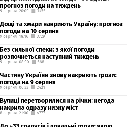
прогноз погоди на тиждень
9 серпня,
20:00
3456
Дощі та хмари накриють Україну: прогноз
погоди на 10 серпня
9 серпня,
18:16
3729
Без сильної спеки: з якої погоди
розпочнеться наступний тиждень
9 серпня,
08:00
668
Частину України знову накриють грози:
погода на 9 серпня
9 серпня,
06:33
2421
Вулиці перетворилися на річки: негода
накрила одразу низку міст
8 серпня,
21:00
4777
До +33 градусів і локальні грози: якою