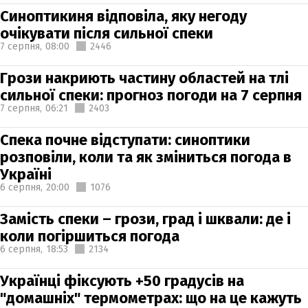
Синоптикиня відповіла, яку негоду
очікувати після сильної спеки
7 серпня,
08:00
2446
Грози накриють частину областей на тлі
сильної спеки: прогноз погоди на 7 серпня
7 серпня,
06:21
2403
Спека почне відступати: синоптики
розповіли, коли та як зміниться погода в
Україні
6 серпня,
20:00
1076
Замість спеки – грози, град і шквали: де і
коли погіршиться погода
6 серпня,
18:53
2134
Українці фіксують +50 градусів на
"домашніх" термометрах: що на це кажуть