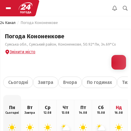
24 Канал
Погода Кононенкове
Погода Кононенкове
Сумська обл., Сумський район, Кононенкове, 50.92°Пн, 34.69°Сх
Змінити місто
Сьогодні
Завтра
Вчора
По годинах
Тиж
Пн
Вт
Ср
Чт
Пт
Сб
Нд
Сьогодні
Завтра
12.08
13.08
14.08
15.08
16.08