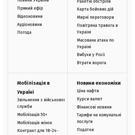
Новини України
Ракетні обстріли
Прямий ефір
Карта бойових дій
Відеоновини
Мирні переговори
Аудіоновини
Повітряна тривога в
Україні
Погода
Масована атака по
Україні
Вибухи у Росії
Втрати ворога
Мобілізація в
Новини економіки
Ціна нафти
Україні
Курси валют
Звільнення з військової
служби
Фінансові новини
Мобілізація 50+
Тарифи на комунальні
послуги
Мобілізація жінок
Податки
Контракт для 18-24-