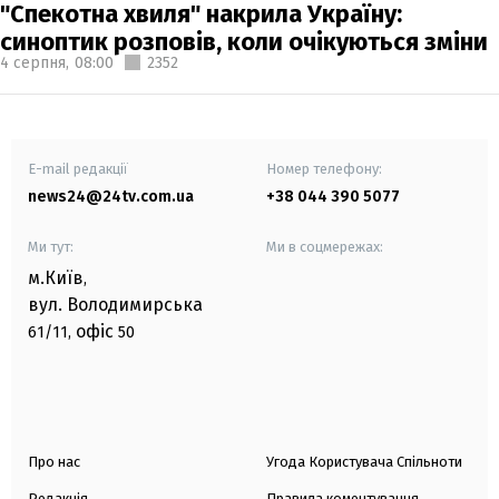
"Спекотна хвиля" накрила Україну:
синоптик розповів, коли очікуються зміни
4 серпня,
08:00
2352
E-mail редакції
Номер телефону:
news24@24tv.com.ua
+38 044 390 5077
Ми тут:
Ми в соцмережах:
м.Київ
,
вул. Володимирська
офіс
61/11,
50
Про нас
Угода Користувача Спільноти
Редакція
Правила коментування