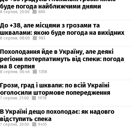
буде погода найближчими днями
8 серпня,
20:00
880
До +38, але місцями з грозами та
шквалами: якою буде погода на вихідних
8 серпня,
08:00
983
Похолодання йде в Україну, але деякі
регіони потерпатимуть від спеки: погода
на 8 серпня
8 серпня,
06:46
1358
Грози, град і шквали: по всій Україні
оголосили штормове попередження
7 серпня,
21:00
1978
В Україні дещо похолодає: як надовго
відступить спека
7 серпня,
20:00
9455