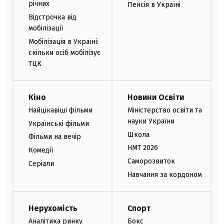
річних
Пенсія в Україні
Відстрочка від
мобілізації
Мобілізація в Україні:
скільки осіб мобілізує
ТЦК
Кіно
Новини Освіти
Найцікавіші фільми
Міністерство освіти та
науки України
Українські фільми
Школа
Фільми на вечір
НМТ 2026
Комедії
Саморозвиток
Серіали
Навчання за кордоном
Нерухомість
Спорт
Аналітика ринку
Бокс