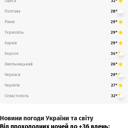
Одеса
32°
Полтава
28°
Рівне
29°
Тернопіль
29°
Харків
29°
Херсон
34°
Хмельницький
26°
Черкаси
29°
Чернігів
27°
Севастополь
32°
Новини погоди України та світу
Від прохолодних ночей до +36 вдень: