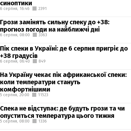
синоптики
6 серпня,
16:46
2391
Грози замінять сильну спеку до +38:
прогноз погоди на найближчі дні
6 серпня,
08:00
3363
Пік спеки в Україні: де 6 серпня пригріє до
+38 градусів
6 серпня,
06:40
849
На Україну чекає пік африканської спеки:
коли температури стануть
комфортнішими
5 серпня,
20:00
11523
Спека не відступає: де будуть грози та чи
опуститься температура цього тижня
5 серпня,
08:00
1336