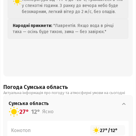
у спекотні години. З ранку до вечора небо буде
безхмарним, легкий вітер до 2 м/с, без опадів.
Народні прикмети:
"Лаврентія. Якщо вода в річці
тиха — осінь буде тихою, зима — без завірюх."
Погода Сумська
область
Актуальна інформація про погоду та атмосферні умови на сьогодні
Сумська
область
27°
12°
Ясно
Конотоп
27°
/
12°