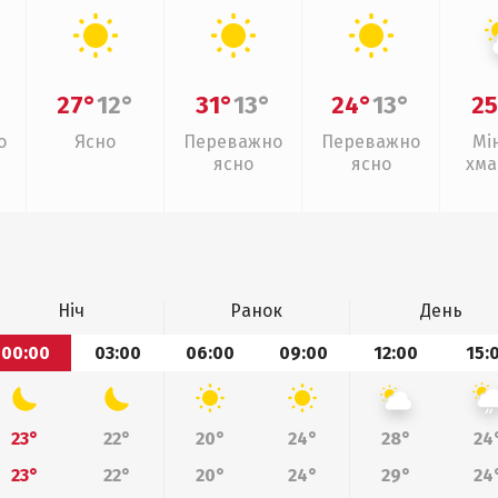
27°
12°
31°
13°
24°
13°
25
о
Ясно
Переважно
Переважно
Мі
ясно
ясно
хма
Ніч
Ранок
День
00:00
03:00
06:00
09:00
12:00
15:
23°
22°
20°
24°
28°
24
23°
22°
20°
24°
29°
24