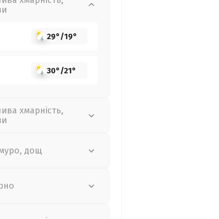
лива хмарність,
зи
29°
/
19°
30°
/
21°
лива хмарність,
зи
муро, дощ
рно