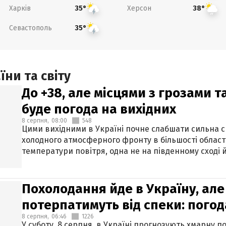
Харків
Херсон
35°
38°
Севастополь
35°
ни та світу
До +38, але місцями з грозами 
буде погода на вихідних
8 серпня,
08:00
548
Цими вихідними в Україні почне слабшати сильна 
холодного атмосферного фронту в більшості област
температури повітря, одна не на південному сході й
Похолодання йде в Україну, але
потерпатимуть від спеки: погод
8 серпня,
06:46
1226
У суботу, 8 серпня, в Україні прогнозують хмарну п