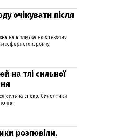
оду очікувати після
айже не впливає на спекотну
атмосферного фронту
й на тлі сильної
пня
ься сильна спека. Синоптики
іонів.
ики розповіли,