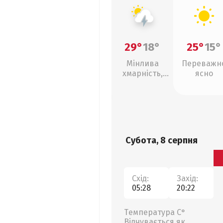
29°
18°
25°
15°
Мінлива
Переважн
хмарність,
ясно
грози
Субота, 8 серпня
Схід:
Захід:
05:28
20:22
Температура С°
Відчувається як