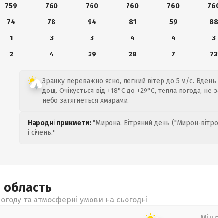
759
760
760
760
760
76
74
78
94
81
59
8
1
3
3
4
4
3
2
4
39
28
7
73
Зранку переважно ясно, легкий вітер до 5 м/с. Вден
дощ. Очікується від +18°C до +29°C, тепла погода, не 
небо затягнеться хмарами.
Народні прикмети:
"Мирона. Вітряний день ("Мирон-вітро
і січень."
а
область
огоду та атмосферні умови на сьогодні