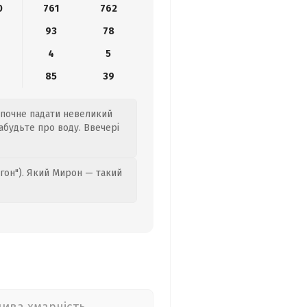
0
761
762
8
93
78
4
5
85
39
ь почне падати невеликий
забудьте про воду. Ввечері
гон"). Який Мирон — такий