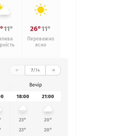
°
11°
26°
11°
нлива
Переважно
рність
ясно
7
/14
Вечір
00
18:00
21:00
°
23°
20°
°
23°
20°