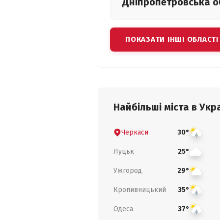
Дніпропетровська
о
ПОКАЗАТИ ІНШІ ОБЛАСТІ
Найбільші міста в Укра
Черкаси
30°
Луцьк
25°
Ужгород
29°
Кропивницький
35°
Одеса
37°