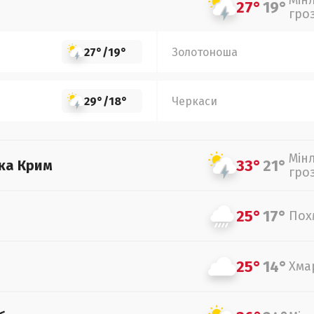
Мін
27°
19°
гро
27°
/
19°
Золотоноша
29°
/
18°
Черкаси
Мін
33°
21°
ка Крим
гро
25°
17°
Пох
25°
14°
Хма