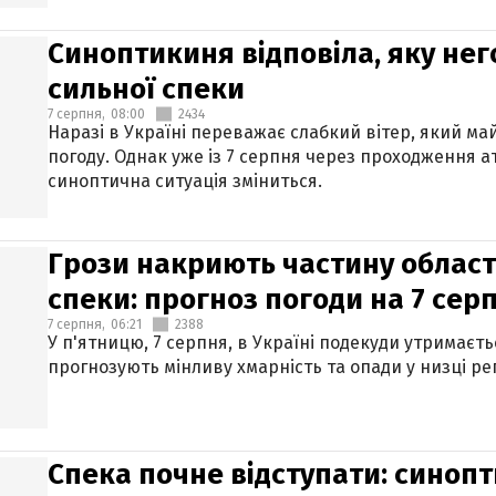
Синоптикиня відповіла, яку нег
сильної спеки
7 серпня,
08:00
2434
Наразі в Україні переважає слабкий вітер, який м
погоду. Однак уже із 7 серпня через проходження 
синоптична ситуація зміниться.
Грози накриють частину областе
спеки: прогноз погоди на 7 сер
7 серпня,
06:21
2388
У п'ятницю, 7 серпня, в Україні подекуди утримаєт
прогнозують мінливу хмарність та опади у низці рег
Спека почне відступати: синопт