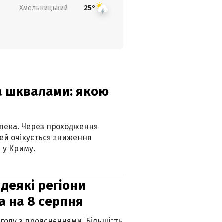
Хмельницький
25°
та шквалами: якою
спека. Через проходження
ей очікується зниження
 у Криму.
 деякі регіони
а на 8 серпня
огоду з проясненнями. Більшість