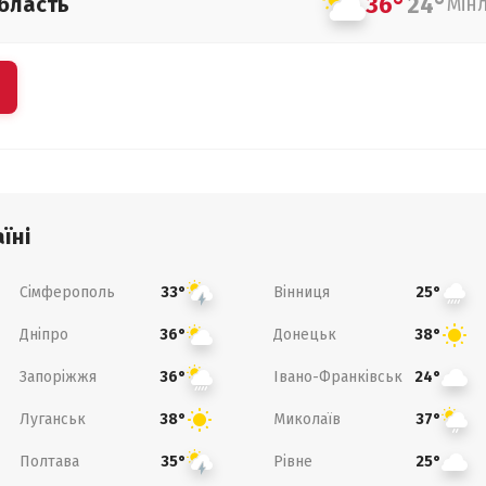
36°
24°
бласть
Мін
їні
Сімферополь
Вінниця
33°
25°
Дніпро
Донецьк
36°
38°
Запоріжжя
Івано-Франківськ
36°
24°
Луганськ
Миколаїв
38°
37°
Полтава
Рівне
35°
25°