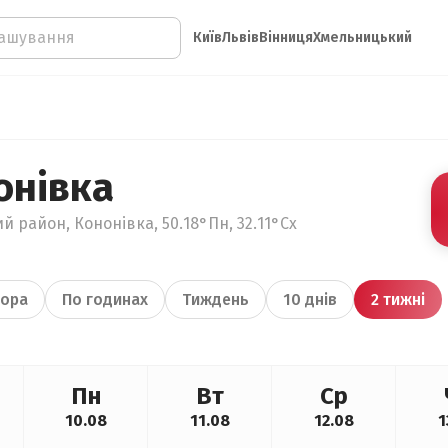
Київ
Львів
Вінниця
Хмельницький
онівка
й район, Кононівка, 50.18°Пн, 32.11°Сх
ора
По годинах
Тиждень
10 днів
2 тижні
Пн
Вт
Ср
10.08
11.08
12.08
1