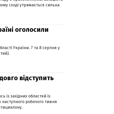
ному сході утримається сильна
країні оголосили
ласті України. 7 та 8 серпня у
тий).
адовго відступить
ь із західних областей із
 наступного робочого тижня
нтициклону.