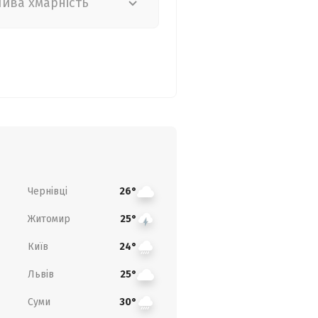
лива хмарність
Чернівці
26°
Житомир
25°
Київ
24°
Львів
25°
Суми
30°