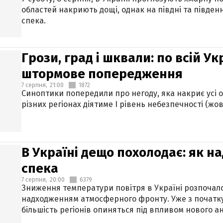
областей накриють дощі, однак на півдні та півден
спека.
Грози, град і шквали: по всій У
штормове попередження
7 серпня,
21:00
1872
Синоптики попередили про негоду, яка накриє усі об
різних регіонах діятиме І рівень небезпечності (жов
В Україні дещо похолодає: як н
спека
7 серпня,
20:00
6379
Зниження температури повітря в Україні розпочалос
надходженням атмосферного фронту. Уже з початку
більшість регіонів опиняться під впливом нового а