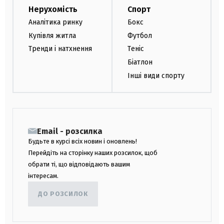
Нерухомість
Спорт
Аналітика ринку
Бокс
Купівля житла
Футбол
Тренди і натхнення
Теніс
Біатлон
Інші види спорту
Email - розсилка
Будьте в курсі всіх новин і оновлень!
Перейдіть на сторінку наших розсилок, щоб
обрати ті, що відповідають вашим
інтересам.
ДО РОЗСИЛОК