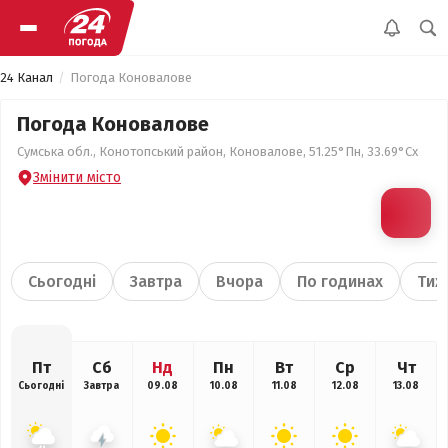
24 Канал
Погода Коновалове
Погода Коновалове
Сумська обл., Конотопський район, Коновалове, 51.25°Пн, 33.69°Сх
Змінити місто
Сьогодні
Завтра
Вчора
По годинах
Тиж
Пт
Сб
Нд
Пн
Вт
Ср
Чт
Сьогодні
Завтра
09.08
10.08
11.08
12.08
13.08