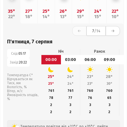
35°
27°
25°
26°
29°
24°
22°
22°
18°
14°
13°
15°
15°
10°
7
/14
П'ятниця, 7 серпня
Ніч
Ранок
Схід:
05:17
00:00
03:00
06:00
09:00
1
Захід:
20:22
Температура С°
25°
24°
23°
28°
Відчувається як
Тиск, мм
25°
24°
23°
30°
Вологість, %
761
761
760
760
Вітер, м/с
Ймовірність опадів,
78
77
76
65
%
2
3
3
3
2
2
2
2
Температура повітря від +22°C до +35°C, пийте