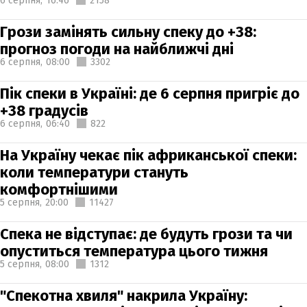
6 серпня,
16:46
2158
Грози замінять сильну спеку до +38:
прогноз погоди на найближчі дні
6 серпня,
08:00
3302
Пік спеки в Україні: де 6 серпня пригріє до
+38 градусів
6 серпня,
06:40
822
На Україну чекає пік африканської спеки:
коли температури стануть
комфортнішими
5 серпня,
20:00
11427
Спека не відступає: де будуть грози та чи
опуститься температура цього тижня
5 серпня,
08:00
1312
"Спекотна хвиля" накрила Україну: