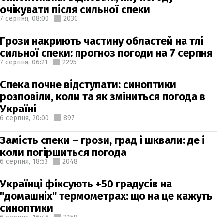
очікувати після сильної спеки
7 серпня,
08:00
2030
Грози накриють частину областей на тлі
сильної спеки: прогноз погоди на 7 серпня
7 серпня,
06:21
2295
Спека почне відступати: синоптики
розповіли, коли та як зміниться погода в
Україні
6 серпня,
20:00
897
Замість спеки – грози, град і шквали: де і
коли погіршиться погода
6 серпня,
18:53
2048
Українці фіксують +50 градусів на
"домашніх" термометрах: що на це кажуть
синоптики