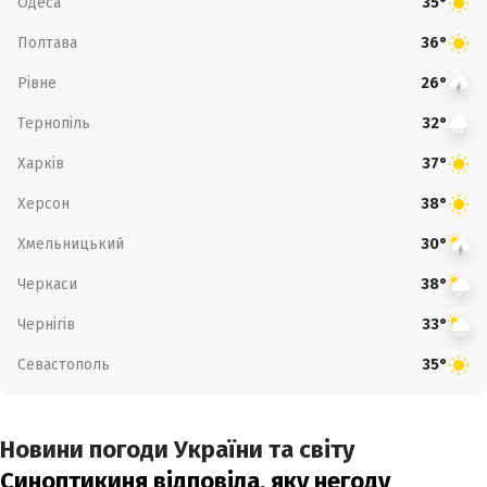
Одеса
35°
Полтава
36°
Рівне
26°
Тернопіль
32°
Харків
37°
Херсон
38°
Хмельницький
30°
Черкаси
38°
Чернігів
33°
Севастополь
35°
Новини погоди України та світу
Синоптикиня відповіла, яку негоду