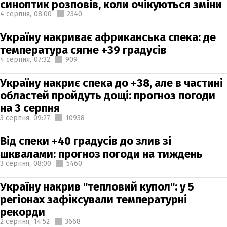
синоптик розповів, коли очікуються зміни
4 серпня,
08:00
2340
Україну накриває африканська спека: де
температура сягне +39 градусів
4 серпня,
07:32
909
Україну накриє спека до +38, але в частині
областей пройдуть дощі: прогноз погоди
на 3 серпня
3 серпня,
09:27
10938
Від спеки +40 градусів до злив зі
шквалами: прогноз погоди на тиждень
3 серпня,
08:00
5460
Україну накрив "тепловий купол": у 5
регіонах зафіксували температурні
рекорди
2 серпня,
14:52
3668