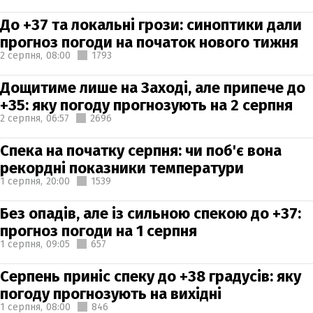
До +37 та локальні грози: синоптики дали
прогноз погоди на початок нового тижня
2 серпня,
08:00
1793
Дощитиме лише на Заході, але припече до
+35: яку погоду прогнозують на 2 серпня
2 серпня,
06:57
2696
Спека на початку серпня: чи поб'є вона
рекордні показники температури
1 серпня,
20:00
1539
Без опадів, але із сильною спекою до +37:
прогноз погоди на 1 серпня
1 серпня,
09:05
657
Серпень приніс спеку до +38 градусів: яку
погоду прогнозують на вихідні
1 серпня,
08:00
846