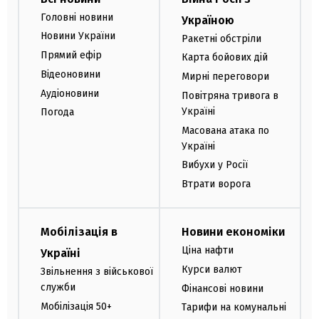
Головні новини
Україною
Новини України
Ракетні обстріли
Прямий ефір
Карта бойових дій
Відеоновини
Мирні переговори
Аудіоновини
Повітряна тривога в
Україні
Погода
Масована атака по
Україні
Вибухи у Росії
Втрати ворога
Мобілізація в
Новини економіки
Ціна нафти
Україні
Курси валют
Звільнення з військової
служби
Фінансові новини
Мобілізація 50+
Тарифи на комунальні