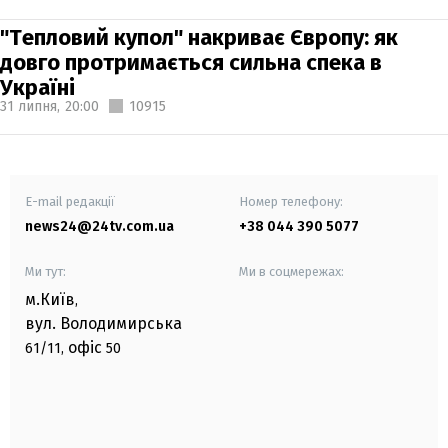
"Тепловий купол" накриває Європу: як
довго протримається сильна спека в
Україні
31 липня,
20:00
10915
E-mail редакції
Номер телефону:
news24@24tv.com.ua
+38 044 390 5077
Ми тут:
Ми в соцмережах:
м.Київ
,
вул. Володимирська
офіс
61/11,
50