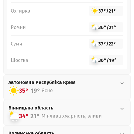
Охтирка
37°
/
21°
Ромни
36°
/
21°
Суми
37°
/
22°
Шостка
36°
/
19°
Автономна Республіка Крим
35°
19°
Ясно
Вінницька
область
34°
21°
Мінлива хмарність, зливи
Волинська
область