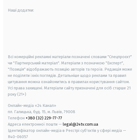
Наші додатки:
android
apple
smart tv
samsung smart tv
Всі комерційні рекламні матеріали позначені словами "Спецпроєкт"
чи "Партнерський матеріал". Матеріали з позначкою "Експерт",
"Позиція" відображають позицію авторів та героїв. Редакція може
не поділяти їхніх поглядів. Детальніше щодо реклами та правил
цитування можна ознайомитись в правилах користування сайтом.
Усі права захищені.
Матеріали сайту призначені для осіб старше
21
року (21+)
Онлайн-медіа «24 Канал»
пл. Галицька, буд. 15, м. Львів, 79008
Телефон
+380 (32) 229-77-77
Адреса електронної пошти —
legal@24tv.com.ua
Ідентифікатор онлайн-медіа в Реєстрі суб'єктів у сфері медіа —
R40-06057