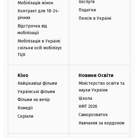
послуги
Мобілізація жінок
Податки
Контракт для 18-24-
річних
Пенсія в Україні
Відстрочка від
мобілізації
Мобілізація в Україні:
скільки осіб мобілізує
ТЦК
Кіно
Новини Освіти
Найцікавіші фільми
Міністерство освіти та
науки України
Українські фільми
Школа
Фільми на вечір
НМТ 2026
Комедії
Саморозвиток
Серіали
Навчання за кордоном