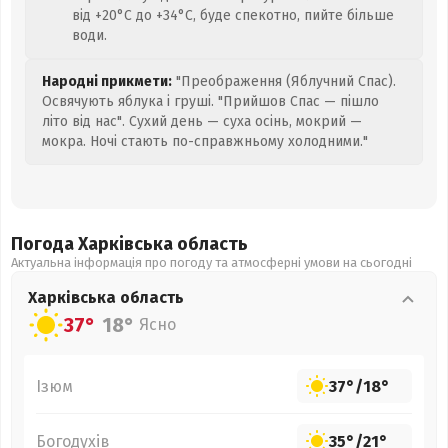
від +20°C до +34°C, буде спекотно, пийте більше
води.
Народні прикмети:
"Преображення (Яблучний Спас).
Освячують яблука і груші. "Прийшов Спас — пішло
літо від нас". Сухий день — суха осінь, мокрий —
мокра. Ночі стають по-справжньому холодними."
Погода Харківська
область
Актуальна інформація про погоду та атмосферні умови на сьогодні
Харківська
область
37°
18°
Ясно
Ізюм
37°
/
18°
Богодухів
35°
/
21°