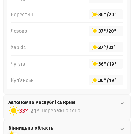
Берестин
36°
/
20°
Лозова
37°
/
20°
Харків
37°
/
22°
Чугуїв
36°
/
19°
Куп’янськ
36°
/
19°
Автономна Республіка Крим
33°
21°
Переважно ясно
Вінницька
область