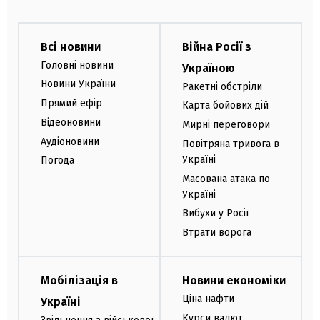
Всі новини
Війна Росії з
Головні новини
Україною
Новини України
Ракетні обстріли
Прямий ефір
Карта бойових дій
Відеоновини
Мирні переговори
Аудіоновини
Повітряна тривога в
Україні
Погода
Масована атака по
Україні
Вибухи у Росії
Втрати ворога
Мобілізація в
Новини економіки
Ціна нафти
Україні
Курси валют