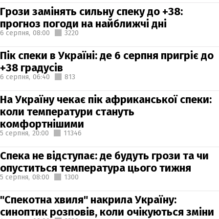
Грози замінять сильну спеку до +38:
прогноз погоди на найближчі дні
6 серпня,
08:00
3220
Пік спеки в Україні: де 6 серпня пригріє до
+38 градусів
6 серпня,
06:40
813
На Україну чекає пік африканської спеки:
коли температури стануть
комфортнішими
5 серпня,
20:00
11346
Спека не відступає: де будуть грози та чи
опуститься температура цього тижня
5 серпня,
08:00
1300
"Спекотна хвиля" накрила Україну:
синоптик розповів, коли очікуються зміни