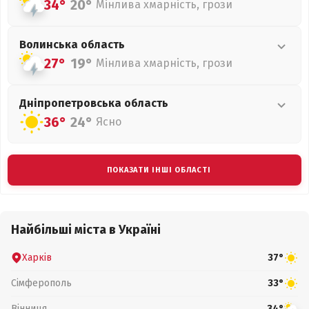
34°
20°
Мінлива хмарність, грози
Волинська
область
27°
19°
Мінлива хмарність, грози
Дніпропетровська
область
36°
24°
Ясно
ПОКАЗАТИ ІНШІ ОБЛАСТІ
Найбільші міста в Україні
Харків
37°
Сімферополь
33°
Вінниця
34°