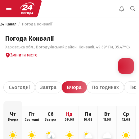
24 Канал
Погода Конвалії
Погода Конвалії
Харківська обл., Богодухівський район, Конвалії, 49.69°Пн, 35.47°Сх
Змінити місто
Сьогодні
Завтра
Вчора
По годинах
Тиж
Чт
Пт
Сб
Нд
Пн
Вт
Ср
Вчора
Сьогодні
Завтра
09.08
10.08
11.08
12.08