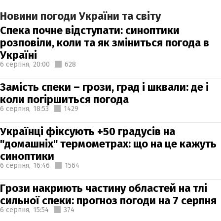
Новини погоди України та світу
Спека почне відступати: синоптики
розповіли, коли та як зміниться погода в
Україні
6 серпня,
20:00
628
Замість спеки – грози, град і шквали: де і
коли погіршиться погода
6 серпня,
18:53
1429
Українці фіксують +50 градусів на
"домашніх" термометрах: що на це кажуть
синоптики
6 серпня,
16:46
1564
Грози накриють частину областей на тлі
сильної спеки: прогноз погоди на 7 серпня
6 серпня,
15:54
374