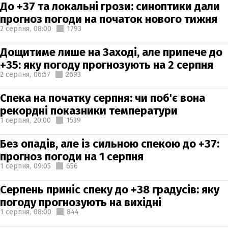
До +37 та локальні грози: синоптики дали
прогноз погоди на початок нового тижня
2 серпня,
08:00
1793
Дощитиме лише на Заході, але припече до
+35: яку погоду прогнозують на 2 серпня
2 серпня,
06:57
2693
Спека на початку серпня: чи поб'є вона
рекордні показники температури
1 серпня,
20:00
1539
Без опадів, але із сильною спекою до +37:
прогноз погоди на 1 серпня
1 серпня,
09:05
656
Серпень приніс спеку до +38 градусів: яку
погоду прогнозують на вихідні
1 серпня,
08:00
844