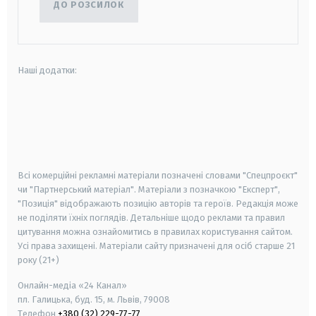
ДО РОЗСИЛОК
Наші додатки:
android
apple
smart tv
samsung smart tv
Всі комерційні рекламні матеріали позначені словами "Спецпроєкт"
чи "Партнерський матеріал". Матеріали з позначкою "Експерт",
"Позиція" відображають позицію авторів та героїв. Редакція може
не поділяти їхніх поглядів. Детальніше щодо реклами та правил
цитування можна ознайомитись в правилах користування сайтом.
Усі права захищені.
Матеріали сайту призначені для осіб старше
21
року (21+)
Онлайн-медіа «24 Канал»
пл. Галицька, буд. 15, м. Львів, 79008
Телефон
+380 (32) 229-77-77