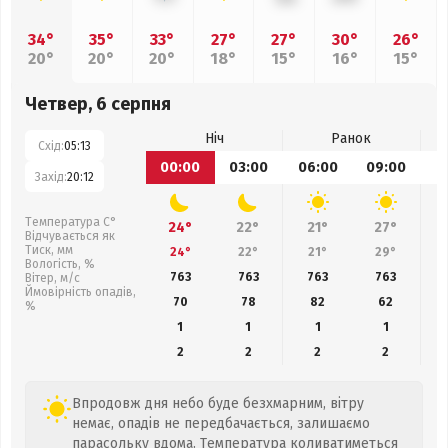
34°
35°
33°
27°
27°
30°
26°
20°
20°
20°
18°
15°
16°
15°
Четвер, 6 серпня
Ніч
Ранок
Схід:
05:13
00:00
03:00
06:00
09:00
1
Захід:
20:12
Температура С°
24°
22°
21°
27°
Відчувається як
Тиск, мм
24°
22°
21°
29°
Вологість, %
763
763
763
763
Вітер, м/с
Ймовірність опадів,
70
78
82
62
%
1
1
1
1
2
2
2
2
Впродовж дня небо буде безхмарним, вітру
немає, опадів не передбачається, залишаємо
парасольку вдома. Температура коливатиметься