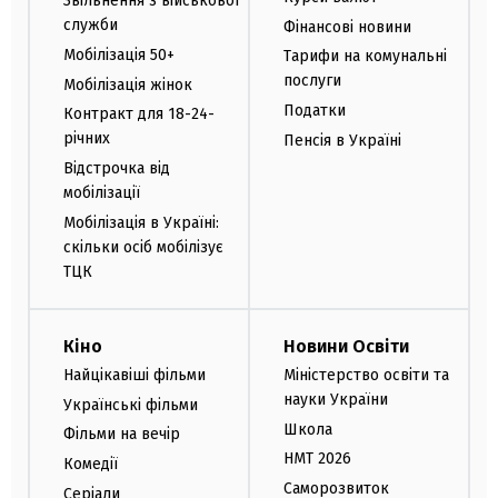
Звільнення з військової
служби
Фінансові новини
Мобілізація 50+
Тарифи на комунальні
послуги
Мобілізація жінок
Податки
Контракт для 18-24-
річних
Пенсія в Україні
Відстрочка від
мобілізації
Мобілізація в Україні:
скільки осіб мобілізує
ТЦК
Кіно
Новини Освіти
Найцікавіші фільми
Міністерство освіти та
науки України
Українські фільми
Школа
Фільми на вечір
НМТ 2026
Комедії
Саморозвиток
Серіали