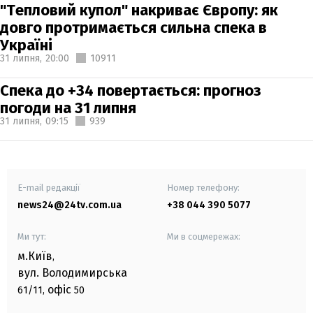
"Тепловий купол" накриває Європу: як
довго протримається сильна спека в
Україні
31 липня,
20:00
10911
Спека до +34 повертається: прогноз
погоди на 31 липня
31 липня,
09:15
939
E-mail редакції
Номер телефону:
news24@24tv.com.ua
+38 044 390 5077
Ми тут:
Ми в соцмережах:
м.Київ
,
вул. Володимирська
офіс
61/11,
50