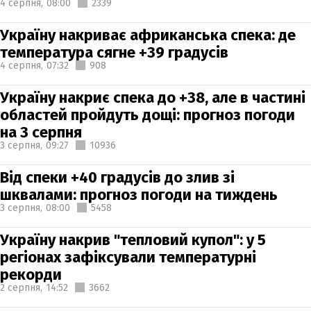
4 серпня,
08:00
2339
Україну накриває африканська спека: де
температура сягне +39 градусів
4 серпня,
07:32
908
Україну накриє спека до +38, але в частині
областей пройдуть дощі: прогноз погоди
на 3 серпня
3 серпня,
09:27
10936
Від спеки +40 градусів до злив зі
шквалами: прогноз погоди на тиждень
3 серпня,
08:00
5458
Україну накрив "тепловий купол": у 5
регіонах зафіксували температурні
рекорди
2 серпня,
14:52
3662