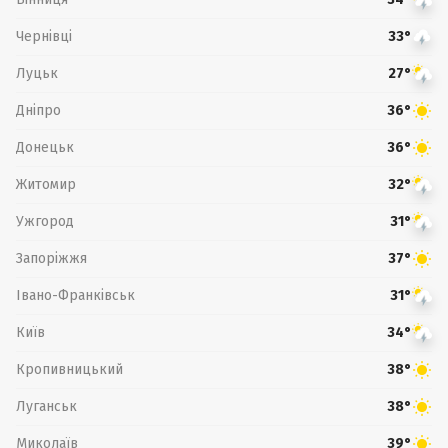
Чернівці
33°
Луцьк
27°
Дніпро
36°
Донецьк
36°
Житомир
32°
Ужгород
31°
Запоріжжя
37°
Івано-Франківськ
31°
Київ
34°
Кропивницький
38°
Луганськ
38°
Миколаїв
39°