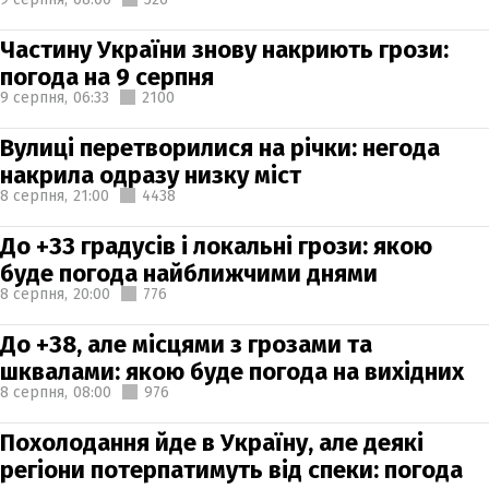
Частину України знову накриють грози:
погода на 9 серпня
9 серпня,
06:33
2100
Вулиці перетворилися на річки: негода
накрила одразу низку міст
8 серпня,
21:00
4438
До +33 градусів і локальні грози: якою
буде погода найближчими днями
8 серпня,
20:00
776
До +38, але місцями з грозами та
шквалами: якою буде погода на вихідних
8 серпня,
08:00
976
Похолодання йде в Україну, але деякі
регіони потерпатимуть від спеки: погода