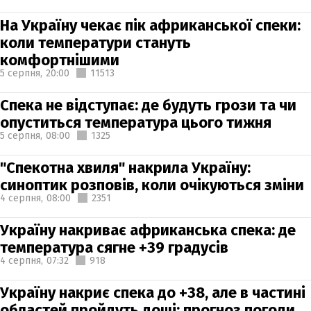
На Україну чекає пік африканської спеки:
коли температури стануть
комфортнішими
5 серпня,
20:00
11513
Спека не відступає: де будуть грози та чи
опуститься температура цього тижня
5 серпня,
08:00
1325
"Спекотна хвиля" накрила Україну:
синоптик розповів, коли очікуються зміни
4 серпня,
08:00
2351
Україну накриває африканська спека: де
температура сягне +39 градусів
4 серпня,
07:32
918
Україну накриє спека до +38, але в частині
областей пройдуть дощі: прогноз погоди