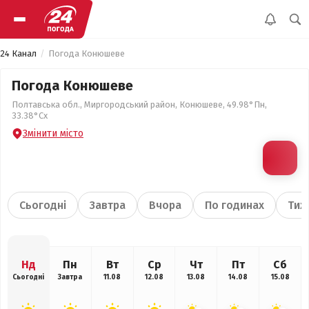
24 Канал
Погода Конюшеве
Погода Конюшеве
Полтавська обл., Миргородський район, Конюшеве, 49.98°Пн,
33.38°Сх
Змінити місто
Сьогодні
Завтра
Вчора
По годинах
Тиж
Нд
Пн
Вт
Ср
Чт
Пт
Сб
Сьогодні
Завтра
11.08
12.08
13.08
14.08
15.08