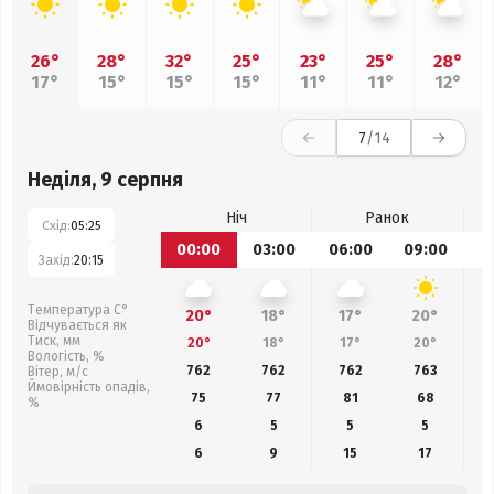
26°
28°
32°
25°
23°
25°
28°
17°
15°
15°
15°
11°
11°
12°
7
/14
Неділя, 9 серпня
Ніч
Ранок
Схід:
05:25
00:00
03:00
06:00
09:00
1
Захід:
20:15
Температура С°
20°
18°
17°
20°
Відчувається як
Тиск, мм
20°
18°
17°
20°
Вологість, %
762
762
762
763
Вітер, м/с
Ймовірність опадів,
75
77
81
68
%
6
5
5
5
6
9
15
17