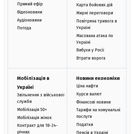
Прямий ефір
Карта бойових дій
Відеоновини
Мирні переговори
Аудіоновини
Повітряна тривога в
Україні
Погода
Масована атака по
Україні
Вибухи у Росії
Втрати ворога
Мобілізація в
Новини економіки
Ціна нафти
Україні
Курси валют
Звільнення з військової
служби
Фінансові новини
Мобілізація 50+
Тарифи на комунальні
послуги
Мобілізація жінок
Податки
Контракт для 18-24-
річних
Пенсія в Україні