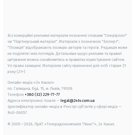
android
apple
smart tv
samsung smart tv
Всі комерційні рекламні матеріали позначені словами "Спецпроєкт"
чи "Партнерський матеріал". Матеріали з позначкою "Експерт",
"Позиція" відображають позицію авторів та героїв. Редакція може
не поділяти їхніх поглядів. Детальніше щодо реклами та правил
цитування можна ознайомитись в правилах користування сайтом.
Усі права захищені.
Матеріали сайту призначені для осіб старше
21
року (21+)
Онлайн-медіа «24 Канал»
пл. Галицька, буд. 15, м. Львів, 79008
Телефон
+380 (32) 229-77-77
Адреса електронної пошти —
legal@24tv.com.ua
Ідентифікатор онлайн-медіа в Реєстрі суб'єктів у сфері медіа —
R40-06057
© 2005—2026,
ПрАТ «Телерадіокомпанія "Люкс"», 24 Канал.