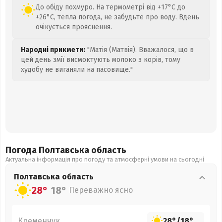
До обіду похмуро. На термометрі від +17°C до
+26°C, тепла погода, не забудьте про воду. Вдень
очікується прояснення.
Народні прикмети:
"Матія (Матвія). Вважалося, що в
цей день змії висмоктують молоко з корів, тому
худобу не виганяли на пасовище."
Погода Полтавська
область
Актуальна інформація про погоду та атмосферні умови на сьогодні
Полтавська
область
28°
18°
Переважно ясно
Кременчук
28°
/
18°