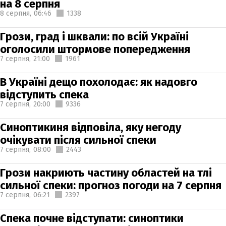
на 8 серпня
8 серпня,
06:46
1338
Грози, град і шквали: по всій Україні
оголосили штормове попередження
7 серпня,
21:00
1961
В Україні дещо похолодає: як надовго
відступить спека
7 серпня,
20:00
9336
Синоптикиня відповіла, яку негоду
очікувати після сильної спеки
7 серпня,
08:00
2443
Грози накриють частину областей на тлі
сильної спеки: прогноз погоди на 7 серпня
7 серпня,
06:21
2397
Спека почне відступати: синоптики