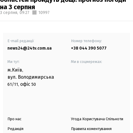
на 3 серпня
3 серпня,
09:27
10997
E-mail редакції
Номер телефону:
news24@24tv.com.ua
+38 044 390 5077
Ми тут:
Ми в соцмережах:
м.Київ
,
вул. Володимирська
офіс
61/11,
50
Про нас
Угода Користувача Спільноти
Редакція
Правила коментування