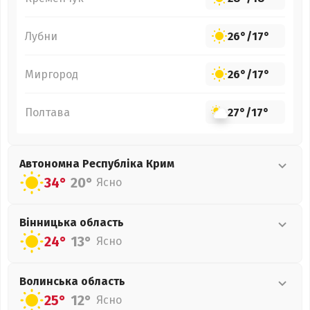
Лубни
26°
/
17°
Миргород
26°
/
17°
Полтава
27°
/
17°
Автономна Республіка Крим
34°
20°
Ясно
Вінницька
область
24°
13°
Ясно
Волинська
область
25°
12°
Ясно