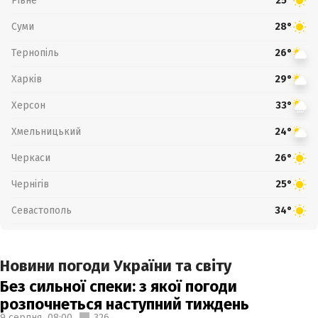
Рівне
25°
Суми
28°
Тернопіль
26°
Харків
29°
Херсон
33°
Хмельницький
24°
Черкаси
26°
Чернігів
25°
Севастополь
34°
Новини погоди України та світу
Без сильної спеки: з якої погоди
розпочнеться наступний тиждень
9 серпня,
08:00
326