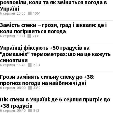
розповіли, коли та як зміниться погода в
Україні
6 серпня,
20:00
1061
Замість спеки – грози, град і шквали: де і
коли погіршиться погода
6 серпня,
18:53
2131
Українці фіксують +50 градусів на
"домашніх" термометрах: що на це кажуть
синоптики
6 серпня,
16:46
2384
Грози замінять сильну спеку до +38:
прогноз погоди на найближчі дні
6 серпня,
08:00
3359
Пік спеки в Україні: де 6 серпня пригріє до
+38 градусів
6 серпня,
06:40
843