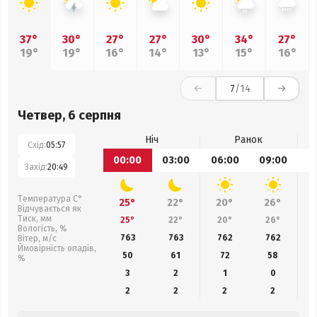
37°
30°
27°
27°
30°
34°
27°
19°
19°
16°
14°
13°
15°
16°
7
/14
Четвер, 6 серпня
Ніч
Ранок
Схід:
05:57
00:00
03:00
06:00
09:00
1
Захід:
20:49
Температура С°
25°
22°
20°
26°
Відчувається як
Тиск, мм
25°
22°
20°
26°
Вологість, %
763
763
762
762
Вітер, м/с
Ймовірність опадів,
50
61
72
58
%
3
2
1
0
2
2
2
2