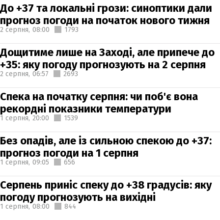
До +37 та локальні грози: синоптики дали
прогноз погоди на початок нового тижня
2 серпня,
08:00
1793
Дощитиме лише на Заході, але припече до
+35: яку погоду прогнозують на 2 серпня
2 серпня,
06:57
2693
Спека на початку серпня: чи поб'є вона
рекордні показники температури
1 серпня,
20:00
1539
Без опадів, але із сильною спекою до +37:
прогноз погоди на 1 серпня
1 серпня,
09:05
656
Серпень приніс спеку до +38 градусів: яку
погоду прогнозують на вихідні
1 серпня,
08:00
844