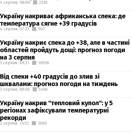
4 серпня,
08:00
2338
Україну накриває африканська спека: де
температура сягне +39 градусів
4 серпня,
07:32
907
Україну накриє спека до +38, але в частині
областей пройдуть дощі: прогноз погоди
на 3 серпня
3 серпня,
09:27
10936
Від спеки +40 градусів до злив зі
шквалами: прогноз погоди на тиждень
3 серпня,
08:00
5458
Україну накрив "тепловий купол": у 5
регіонах зафіксували температурні
рекорди
2 серпня,
14:52
3660