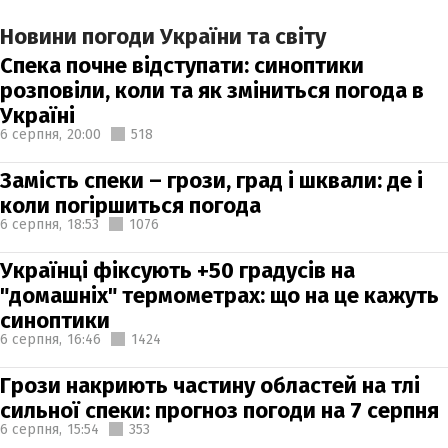
Новини погоди України та світу
Спека почне відступати: синоптики
розповіли, коли та як зміниться погода в
Україні
6 серпня,
20:00
518
Замість спеки – грози, град і шквали: де і
коли погіршиться погода
6 серпня,
18:53
1076
Українці фіксують +50 градусів на
"домашніх" термометрах: що на це кажуть
синоптики
6 серпня,
16:46
1424
Грози накриють частину областей на тлі
сильної спеки: прогноз погоди на 7 серпня
6 серпня,
15:54
353