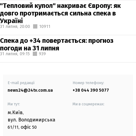
"Тепловий купол" накриває Європу: як
довго протримається сильна спека в
Україні
31 липня,
20:00
10911
Спека до +34 повертається: прогноз
погоди на 31 липня
31 липня,
09:15
939
E-mail редакції
Номер телефону:
news24@24tv.com.ua
+38 044 390 5077
Ми тут:
Ми в соцмережах:
м.Київ
,
вул. Володимирська
офіс
61/11,
50