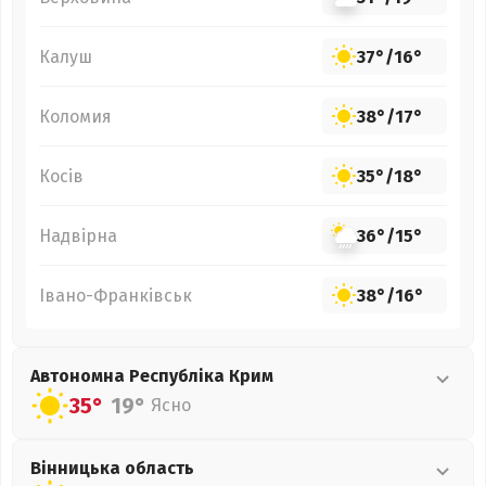
Калуш
37°
/
16°
Коломия
38°
/
17°
Косів
35°
/
18°
Надвірна
36°
/
15°
Івано-Франківськ
38°
/
16°
Автономна Республіка Крим
35°
19°
Ясно
Вінницька
область