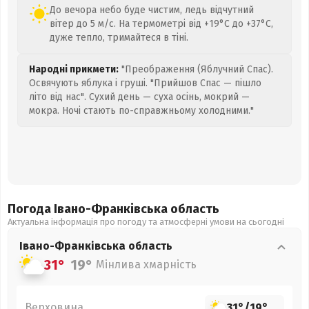
До вечора небо буде чистим, ледь відчутний
вітер до 5 м/с. На термометрі від +19°C до +37°C,
дуже тепло, тримайтеся в тіні.
Народні прикмети:
"Преображення (Яблучний Спас).
Освячують яблука і груші. "Прийшов Спас — пішло
літо від нас". Сухий день — суха осінь, мокрий —
мокра. Ночі стають по-справжньому холодними."
Погода Івано-Франківська
область
Актуальна інформація про погоду та атмосферні умови на сьогодні
Івано-Франківська
область
31°
19°
Мінлива хмарність
Верховина
31°
/
19°