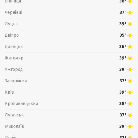
Вінниця
38°
Чернівці
37°
Луцьк
39°
Дніпро
35°
Донецьк
36°
Житомир
39°
Ужгород
39°
Запоріжжя
37°
Київ
39°
Кропивницький
38°
Луганськ
37°
Миколаїв
39°
Львів
37°