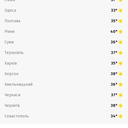
Одеса
33°
Полтава
35°
Рівне
40°
Суми
36°
Тернопіль
37°
Харків
35°
Херсон
38°
Хмельницький
36°
Черкаси
37°
Чернігів
38°
Севастополь
34°