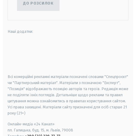
ДО РОЗСИЛОК
Наші додатки:
android
apple
smart tv
samsung smart tv
Всі комерційні рекламні матеріали позначені словами "Спецпроєкт"
чи "Партнерський матеріал". Матеріали з позначкою "Експерт",
"Позиція" відображають позицію авторів та героїв. Редакція може
не поділяти їхніх поглядів. Детальніше щодо реклами та правил
цитування можна ознайомитись в правилах користування сайтом.
Усі права захищені.
Матеріали сайту призначені для осіб старше
21
року (21+)
Онлайн-медіа «24 Канал»
пл. Галицька, буд. 15, м. Львів, 79008