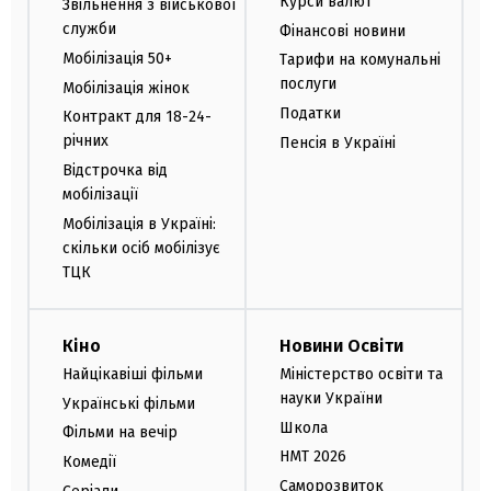
Курси валют
Звільнення з військової
служби
Фінансові новини
Мобілізація 50+
Тарифи на комунальні
послуги
Мобілізація жінок
Податки
Контракт для 18-24-
річних
Пенсія в Україні
Відстрочка від
мобілізації
Мобілізація в Україні:
скільки осіб мобілізує
ТЦК
Кіно
Новини Освіти
Найцікавіші фільми
Міністерство освіти та
науки України
Українські фільми
Школа
Фільми на вечір
НМТ 2026
Комедії
Саморозвиток