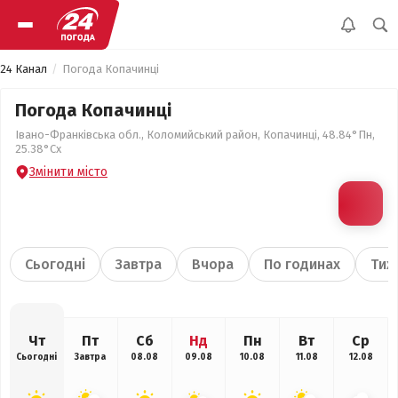
24 Канал
Погода Копачинці
Погода Копачинці
Івано-Франківська обл., Коломийський район, Копачинці, 48.84°Пн,
25.38°Сх
Змінити місто
Сьогодні
Завтра
Вчора
По годинах
Тиж
Чт
Пт
Сб
Нд
Пн
Вт
Ср
Сьогодні
Завтра
08.08
09.08
10.08
11.08
12.08