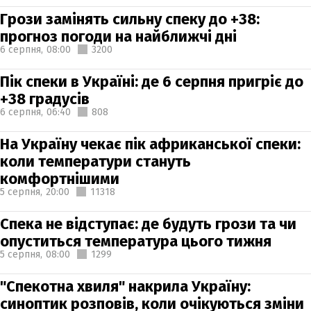
Грози замінять сильну спеку до +38:
прогноз погоди на найближчі дні
6 серпня,
08:00
3200
Пік спеки в Україні: де 6 серпня пригріє до
+38 градусів
6 серпня,
06:40
808
На Україну чекає пік африканської спеки:
коли температури стануть
комфортнішими
5 серпня,
20:00
11318
Спека не відступає: де будуть грози та чи
опуститься температура цього тижня
5 серпня,
08:00
1299
"Спекотна хвиля" накрила Україну:
синоптик розповів, коли очікуються зміни