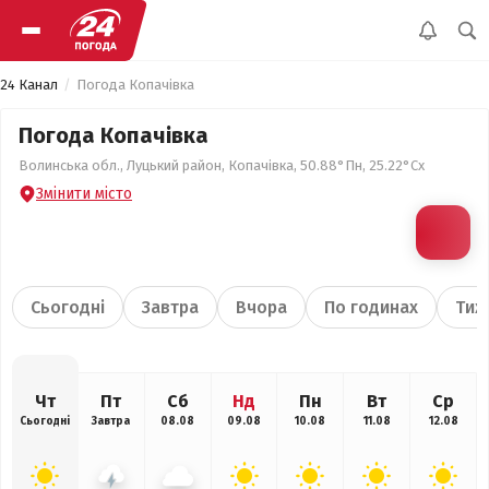
24 Канал
Погода Копачівка
Погода Копачівка
Волинська обл., Луцький район, Копачівка, 50.88°Пн, 25.22°Сх
Змінити місто
Сьогодні
Завтра
Вчора
По годинах
Тиж
Чт
Пт
Сб
Нд
Пн
Вт
Ср
Сьогодні
Завтра
08.08
09.08
10.08
11.08
12.08