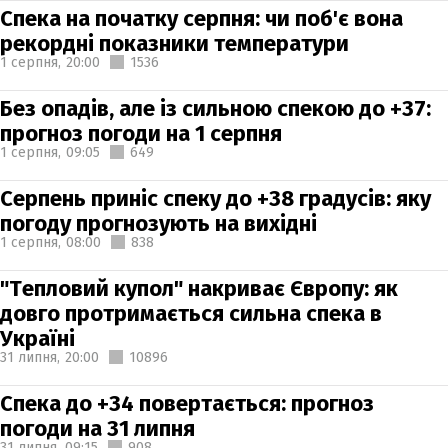
Спека на початку серпня: чи поб'є вона
рекордні показники температури
1 серпня,
20:00
1536
Без опадів, але із сильною спекою до +37:
прогноз погоди на 1 серпня
1 серпня,
09:05
649
Серпень приніс спеку до +38 градусів: яку
погоду прогнозують на вихідні
1 серпня,
08:00
838
"Тепловий купол" накриває Європу: як
довго протримається сильна спека в
Україні
31 липня,
20:00
10896
Спека до +34 повертається: прогноз
погоди на 31 липня
31 липня,
09:15
908