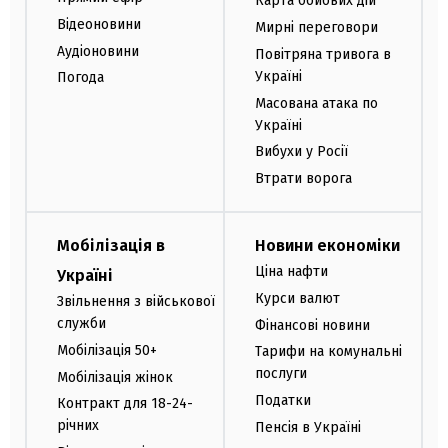
Карта бойових дій
Відеоновини
Мирні переговори
Аудіоновини
Повітряна тривога в
Україні
Погода
Масована атака по
Україні
Вибухи у Росії
Втрати ворога
Мобілізація в
Новини економіки
Ціна нафти
Україні
Курси валют
Звільнення з військової
служби
Фінансові новини
Мобілізація 50+
Тарифи на комунальні
послуги
Мобілізація жінок
Податки
Контракт для 18-24-
річних
Пенсія в Україні