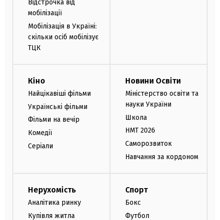
Відстрочка від
мобілізації
Мобілізація в Україні:
скільки осіб мобілізує
ТЦК
Кіно
Новини Освіти
Найцікавіші фільми
Міністерство освіти та
науки України
Українські фільми
Школа
Фільми на вечір
НМТ 2026
Комедії
Саморозвиток
Серіали
Навчання за кордоном
Нерухомість
Спорт
Аналітика ринку
Бокс
Купівля житла
Футбол