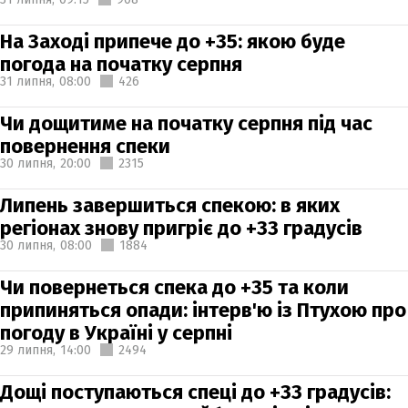
На Заході припече до +35: якою буде
погода на початку серпня
31 липня,
08:00
426
Чи дощитиме на початку серпня під час
повернення спеки
30 липня,
20:00
2315
Липень завершиться спекою: в яких
регіонах знову пригріє до +33 градусів
30 липня,
08:00
1884
Чи повернеться спека до +35 та коли
припиняться опади: інтерв'ю із Птухою про
погоду в Україні у серпні
29 липня,
14:00
2494
Дощі поступаються спеці до +33 градусів: