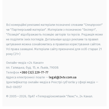
android
apple
smart tv
samsung smart tv
Всі комерційні рекламні матеріали позначені словами "Спецпроєкт"
чи "Партнерський матеріал". Матеріали з позначкою "Експерт",
"Позиція" відображають позицію авторів та героїв. Редакція може
не поділяти їхніх поглядів. Детальніше щодо реклами та правил
цитування можна ознайомитись в правилах користування сайтом.
Усі права захищені.
Матеріали сайту призначені для осіб старше
21
року (21+)
Онлайн-медіа «24 Канал»
пл. Галицька, буд. 15, м. Львів, 79008
Телефон
+380 (32) 229-77-77
Адреса електронної пошти —
legal@24tv.com.ua
Ідентифікатор онлайн-медіа в Реєстрі суб'єктів у сфері медіа —
R40-06057
© 2005—2026,
ПрАТ «Телерадіокомпанія "Люкс"», 24 Канал.