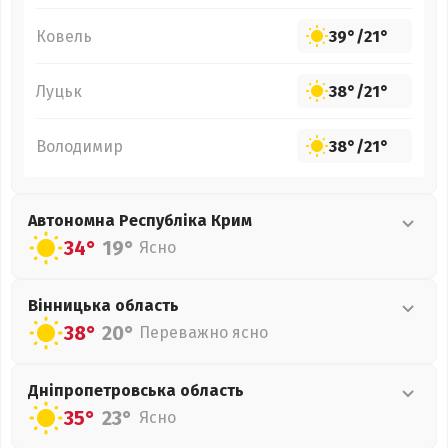
Ковель
39°
/
21°
Луцьк
38°
/
21°
Володимир
38°
/
21°
Автономна Республіка Крим
34°
19°
Ясно
Вінницька
область
38°
20°
Переважно ясно
Дніпропетровська
область
35°
23°
Ясно