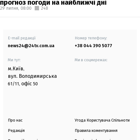
прогноз погоди на найближчі дні
29 липня,
08:00
248
E-mail редакції
Номер телефону:
news24@24tv.com.ua
+38 044 390 5077
Ми тут:
Ми в соцмережах:
м.Київ
,
вул. Володимирська
офіс
61/11,
50
Про нас
Угода Користувача Спільноти
Редакція
Правила коментування