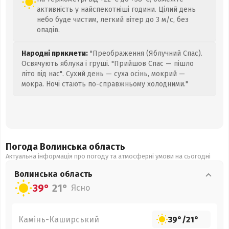
активність у найспекотніші години. Цілий день
небо буде чистим, легкий вітер до 3 м/с, без
опадів.
Народні прикмети:
"Преображення (Яблучний Спас).
Освячують яблука і груші. "Прийшов Спас — пішло
літо від нас". Сухий день — суха осінь, мокрий —
мокра. Ночі стають по-справжньому холодними."
Погода Волинська
область
Актуальна інформація про погоду та атмосферні умови на сьогодні
Волинська
область
39°
21°
Ясно
Камінь-Каширський
39°
/
21°