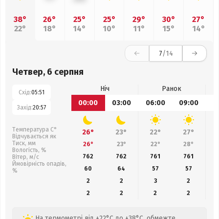
38°
26°
25°
25°
29°
30°
27°
22°
18°
14°
10°
11°
15°
14°
7
/14
Четвер, 6 серпня
Ніч
Ранок
Схід:
05:51
00:00
03:00
06:00
09:00
1
Захід:
20:57
Температура С°
26°
23°
22°
27°
Відчувається як
Тиск, мм
26°
23°
22°
28°
Вологість, %
762
762
761
761
Вітер, м/с
Ймовірність опадів,
60
64
57
57
%
2
2
3
2
2
2
2
2
На термометрі від +22°C до +38°C, обмежте