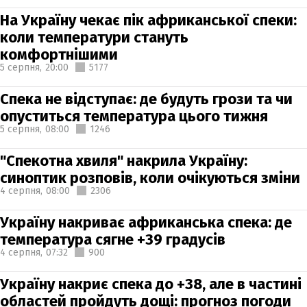
На Україну чекає пік африканської спеки:
коли температури стануть
комфортнішими
5 серпня,
20:00
5177
Спека не відступає: де будуть грози та чи
опуститься температура цього тижня
5 серпня,
08:00
1246
"Спекотна хвиля" накрила Україну:
синоптик розповів, коли очікуються зміни
4 серпня,
08:00
2306
Україну накриває африканська спека: де
температура сягне +39 градусів
4 серпня,
07:32
900
Україну накриє спека до +38, але в частині
областей пройдуть дощі: прогноз погоди