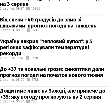
на 3 серпня
3 серпня,
09:27
10926
Від спеки +40 градусів до злив зі
шквалами: прогноз погоди на тиждень
3 серпня,
08:00
5437
Україну накрив "тепловий купол": у 5
регіонах зафіксували температурні
рекорди
2 серпня,
14:52
3636
До +37 та локальні грози: синоптики дали
прогноз погоди на початок нового тижня
2 серпня,
08:00
1788
Дощитиме лише на Заході, але припече до
+35: яку погоду прогнозують на 2 серпня
2 серпня,
06:57
2688