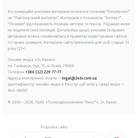
smart tv
samsung smart tv
Всі комерційні рекламні матеріали позначені словами "Спецпроєкт"
чи "Партнерський матеріал". Матеріали з позначкою "Експерт",
"Позиція" відображають позицію авторів та героїв. Редакція може
не поділяти їхніх поглядів. Детальніше щодо реклами та правил
цитування можна ознайомитись в правилах користування сайтом.
Усі права захищені.
Матеріали сайту призначені для осіб старше
21
року (21+)
Онлайн-медіа «24 Канал»
пл. Галицька, буд. 15, м. Львів, 79008
Телефон
+380 (32) 229-77-77
Адреса електронної пошти —
legal@24tv.com.ua
Ідентифікатор онлайн-медіа в Реєстрі суб'єктів у сфері медіа —
R40-06057
© 2005—2026,
ПрАТ «Телерадіокомпанія "Люкс"», 24 Канал.
Розробка сайту
-