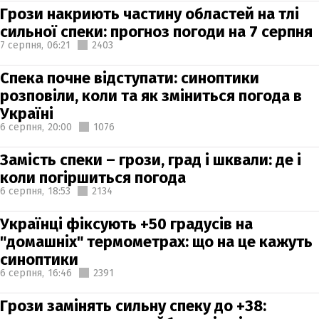
Грози накриють частину областей на тлі
сильної спеки: прогноз погоди на 7 серпня
7 серпня,
06:21
2403
Спека почне відступати: синоптики
розповіли, коли та як зміниться погода в
Україні
6 серпня,
20:00
1076
Замість спеки – грози, град і шквали: де і
коли погіршиться погода
6 серпня,
18:53
2134
Українці фіксують +50 градусів на
"домашніх" термометрах: що на це кажуть
синоптики
6 серпня,
16:46
2391
Грози замінять сильну спеку до +38: