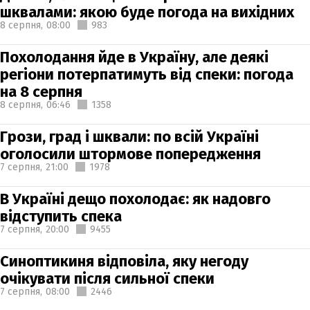
шквалами: якою буде погода на вихідних
8 серпня,
08:00
983
Похолодання йде в Україну, але деякі
регіони потерпатимуть від спеки: погода
на 8 серпня
8 серпня,
06:46
1358
Грози, град і шквали: по всій Україні
оголосили штормове попередження
7 серпня,
21:00
1978
В Україні дещо похолодає: як надовго
відступить спека
7 серпня,
20:00
9455
Синоптикиня відповіла, яку негоду
очікувати після сильної спеки
7 серпня,
08:00
2446