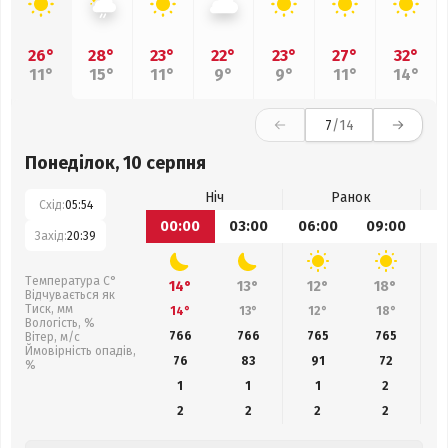
26°
28°
23°
22°
23°
27°
32°
11°
15°
11°
9°
9°
11°
14°
7
/14
Понеділок, 10 серпня
Ніч
Ранок
Схід:
05:54
00:00
03:00
06:00
09:00
1
Захід:
20:39
Температура С°
14°
13°
12°
18°
Відчувається як
Тиск, мм
14°
13°
12°
18°
Вологість, %
766
766
765
765
Вітер, м/с
Ймовірність опадів,
76
83
91
72
%
1
1
1
2
2
2
2
2