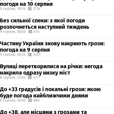
погоди на 10 серпня
9 серпня,
18:16
3734
Без сильної спеки: з якої погоди
розпочнеться наступний тиждень
9 серпня,
08:00
670
Частину України знову накриють грози:
погода на 9 серпня
9 серпня,
06:33
2421
Вулиці перетворилися на річки: негода
накрила одразу низку міст
8 серпня,
21:00
4777
До +33 градусів і локальні грози: якою
буде погода найближчими днями
8 серпня,
20:00
880
До +38, але місцями з грозами та