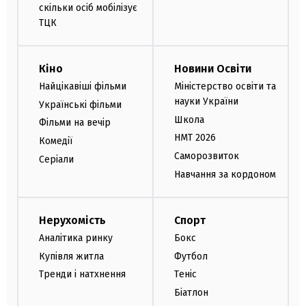
скільки осіб мобілізує
ТЦК
Кіно
Новини Освіти
Найцікавіші фільми
Міністерство освіти та
науки України
Українські фільми
Школа
Фільми на вечір
НМТ 2026
Комедії
Саморозвиток
Серіали
Навчання за кордоном
Нерухомість
Спорт
Аналітика ринку
Бокс
Купівля житла
Футбол
Тренди і натхнення
Теніс
Біатлон