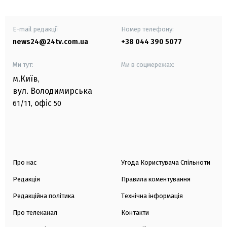
E-mail редакції
Номер телефону:
news24@24tv.com.ua
+38 044 390 5077
Ми тут:
Ми в соцмережах:
м.Київ
,
вул. Володимирська
офіс
61/11,
50
Про нас
Угода Користувача Спільноти
Редакція
Правила коментування
Редакційна політика
Технічна інформація
Про телеканал
Контакти