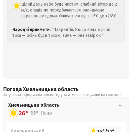
Цілий день небо буде чистим, слабкий вітер до 2
м/с, опадів не передбачається, залишаємо
парасольку вдома. Очікується від +11°C до +26°C.
Народні прикмети:
"Лаврентія. Якщо вода в річці
тиха — осінь буде тихою, зима — без завірюх."
Погода Хмельницька
область
Актуальна інформація про погоду та атмосферні умови на сьогодні
Хмельницька
область
26°
11°
Ясно
Хмельницький
26°
/
11°