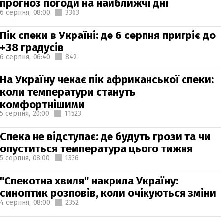
прогноз погоди на найближчі дні
6 серпня,
08:00
3363
Пік спеки в Україні: де 6 серпня пригріє до
+38 градусів
6 серпня,
06:40
849
На Україну чекає пік африканської спеки:
коли температури стануть
комфортнішими
5 серпня,
20:00
11523
Спека не відступає: де будуть грози та чи
опуститься температура цього тижня
5 серпня,
08:00
1336
"Спекотна хвиля" накрила Україну:
синоптик розповів, коли очікуються зміни
4 серпня,
08:00
2352