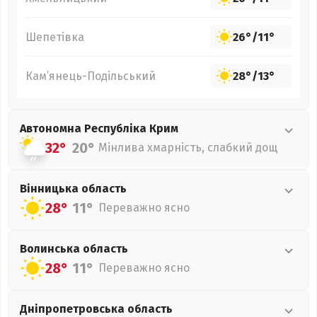
Шепетівка
26°
/
11°
Кам’янець-Подільський
28°
/
13°
Автономна Республіка Крим
32°
20°
Мінлива хмарність, слабкий дощ
Вінницька
область
28°
11°
Переважно ясно
Волинська
область
28°
11°
Переважно ясно
Дніпропетровська
область