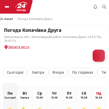
24 Канал
Погода Копачівка Друга
Погода Копачівка Друга
Хмельницька обл., Хмельницький район, Копачівка Друга, 49.62°Пн,
26.61°Сх
Змінити місто
Сьогодні
Завтра
Вчора
По годинах
Тиж
Пн
Вт
Ср
Чт
Пт
Сб
Нд
Сьогодні
Завтра
12.08
13.08
14.08
15.08
16.08