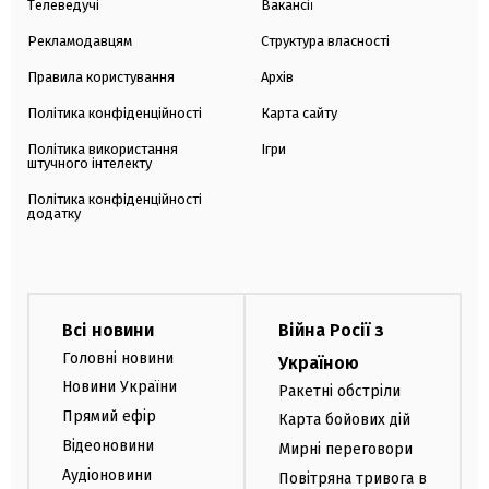
Телеведучі
Вакансії
Рекламодавцям
Структура власності
Правила користування
Архів
Політика конфіденційності
Карта сайту
Політика використання
Ігри
штучного інтелекту
Політика конфіденційності
додатку
Всі новини
Війна Росії з
Головні новини
Україною
Новини України
Ракетні обстріли
Прямий ефір
Карта бойових дій
Відеоновини
Мирні переговори
Аудіоновини
Повітряна тривога в