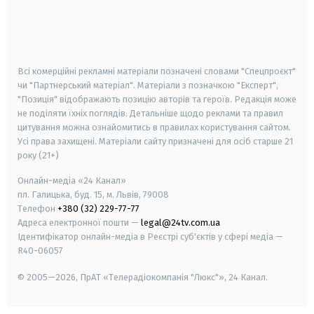
android
apple
smart tv
samsung smart tv
Всі комерційні рекламні матеріали позначені словами "Спецпроєкт"
чи "Партнерський матеріал". Матеріали з позначкою "Експерт",
"Позиція" відображають позицію авторів та героїв. Редакція може
не поділяти їхніх поглядів. Детальніше щодо реклами та правил
цитування можна ознайомитись в правилах користування сайтом.
Усі права захищені.
Матеріали сайту призначені для осіб старше
21
року (21+)
Онлайн-медіа «24 Канал»
пл. Галицька, буд. 15, м. Львів, 79008
Телефон
+380 (32) 229-77-77
Адреса електронної пошти —
legal@24tv.com.ua
Ідентифікатор онлайн-медіа в Реєстрі суб'єктів у сфері медіа —
R40-06057
© 2005—2026,
ПрАТ «Телерадіокомпанія "Люкс"», 24 Канал.