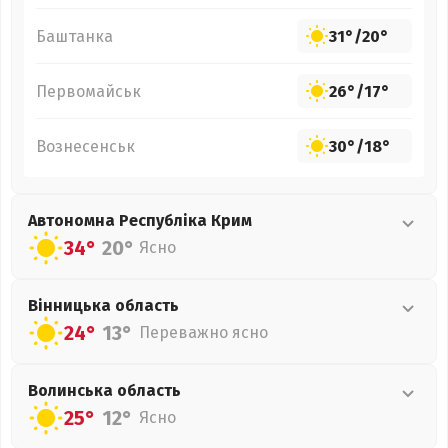
Баштанка
31°
/
20°
Первомайськ
26°
/
17°
Вознесенськ
30°
/
18°
Автономна Республіка Крим
34°
20°
Ясно
Вінницька
область
24°
13°
Переважно ясно
Волинська
область
25°
12°
Ясно