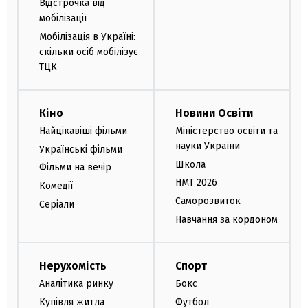
Відстрочка від
мобілізації
Мобілізація в Україні:
скільки осіб мобілізує
ТЦК
Кіно
Новини Освіти
Найцікавіші фільми
Міністерство освіти та
науки України
Українські фільми
Школа
Фільми на вечір
НМТ 2026
Комедії
Саморозвиток
Серіали
Навчання за кордоном
Нерухомість
Спорт
Аналітика ринку
Бокс
Купівля житла
Футбол