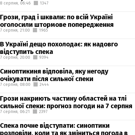
8 серпня,
06:46
1347
Грози, град і шквали: по всій Україні
оголосили штормове попередження
7 серпня,
21:00
1965
В Україні дещо похолодає: як надовго
відступить спека
7 серпня,
20:00
9394
Синоптикиня відповіла, яку негоду
очікувати після сильної спеки
7 серпня,
08:00
2444
Грози накриють частину областей на тлі
сильної спеки: прогноз погоди на 7 серпня
7 серпня,
06:21
2397
Спека почне відступати: синоптики
розповіли, коли та як зміниться погода в