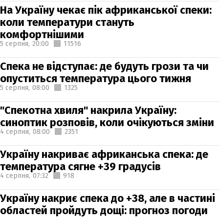
На Україну чекає пік африканської спеки:
коли температури стануть
комфортнішими
5 серпня,
20:00
11516
Спека не відступає: де будуть грози та чи
опуститься температура цього тижня
5 серпня,
08:00
1325
"Спекотна хвиля" накрила Україну:
синоптик розповів, коли очікуються зміни
4 серпня,
08:00
2351
Україну накриває африканська спека: де
температура сягне +39 градусів
4 серпня,
07:32
918
Україну накриє спека до +38, але в частині
областей пройдуть дощі: прогноз погоди