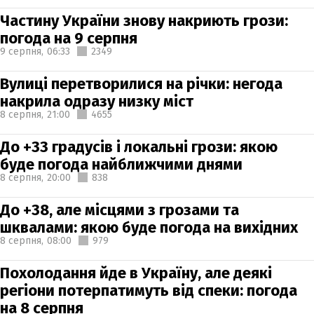
Частину України знову накриють грози:
погода на 9 серпня
9 серпня,
06:33
2349
Вулиці перетворилися на річки: негода
накрила одразу низку міст
8 серпня,
21:00
4655
До +33 градусів і локальні грози: якою
буде погода найближчими днями
8 серпня,
20:00
838
До +38, але місцями з грозами та
шквалами: якою буде погода на вихідних
8 серпня,
08:00
979
Похолодання йде в Україну, але деякі
регіони потерпатимуть від спеки: погода
на 8 серпня