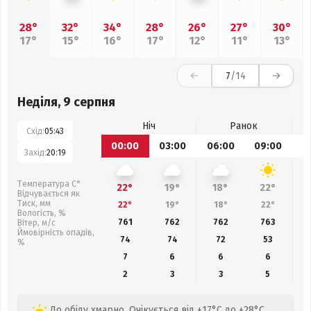
28°
32°
34°
28°
26°
27°
30°
17°
15°
16°
17°
12°
11°
13°
7
/14
Неділя, 9 серпня
Ніч
Ранок
Схід:
05:43
00:00
03:00
06:00
09:00
1
Захід:
20:19
Температура С°
22°
19°
18°
22°
Відчувається як
Тиск, мм
22°
19°
18°
22°
Вологість, %
761
762
762
763
Вітер, м/с
Ймовірність опадів,
74
74
72
53
%
7
6
6
6
2
3
3
5
До обіду хмарно. Очікується від +17°C до +28°C,