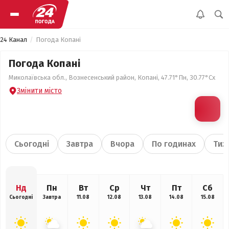
24 Канал
Погода Копані
Погода Копані
Миколаївська обл., Вознесенський район, Копані, 47.71°Пн, 30.77°Сх
Змінити місто
Сьогодні
Завтра
Вчора
По годинах
Тиж
Нд
Пн
Вт
Ср
Чт
Пт
Сб
Сьогодні
Завтра
11.08
12.08
13.08
14.08
15.08