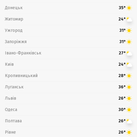
Донецьк
35°
Житомир
24°
Ужгород
31°
Запоріжжя
31°
Івано-Франківськ
27°
Київ
24°
Кропивницький
28°
Луганськ
36°
Львів
26°
Одеса
30°
Полтава
26°
Рівне
26°