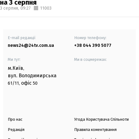
на 3 серпня
3 серпня,
09:27
11003
E-mail редакції
Номер телефону:
news24@24tv.com.ua
+38 044 390 5077
Ми тут:
Ми в соцмережах:
м.Київ
,
вул. Володимирська
офіс
61/11,
50
Про нас
Угода Користувача Спільноти
Редакція
Правила коментування