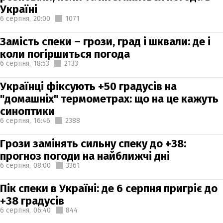
Україні
6 серпня,
20:00
1071
Замість спеки – грози, град і шквали: де і
коли погіршиться погода
6 серпня,
18:53
2133
Українці фіксують +50 градусів на
"домашніх" термометрах: що на це кажуть
синоптики
6 серпня,
16:46
2388
Грози замінять сильну спеку до +38:
прогноз погоди на найближчі дні
6 серпня,
08:00
3361
Пік спеки в Україні: де 6 серпня пригріє до
+38 градусів
6 серпня,
06:40
844