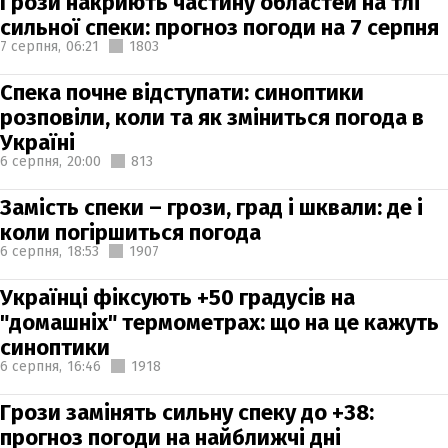
Грози накриють частину областей на тлі
сильної спеки: прогноз погоди на 7 серпня
7 серпня,
06:21
1803
Спека почне відступати: синоптики
розповіли, коли та як зміниться погода в
Україні
6 серпня,
20:00
813
Замість спеки – грози, град і шквали: де і
коли погіршиться погода
6 серпня,
18:53
1907
Українці фіксують +50 градусів на
"домашніх" термометрах: що на це кажуть
синоптики
6 серпня,
16:46
1918
Грози замінять сильну спеку до +38:
прогноз погоди на найближчі дні