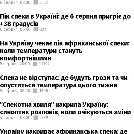
6 серпня,
08:00
3252
Пік спеки в Україні: де 6 серпня пригріє до
+38 градусів
6 серпня,
06:40
821
На Україну чекає пік африканської спеки:
коли температури стануть
комфортнішими
5 серпня,
20:00
11392
Спека не відступає: де будуть грози та чи
опуститься температура цього тижня
5 серпня,
08:00
1306
"Спекотна хвиля" накрила Україну:
синоптик розповів, коли очікуються зміни
4 серпня,
08:00
2339
Україну накриває африканська спека: де