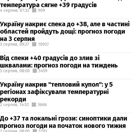
температура сягне +39 градусів
4 серпня,
07:32
909
Україну накриє спека до +38, але в частині
областей пройдуть дощі: прогноз погоди
на 3 серпня
3 серпня,
09:27
10937
Від спеки +40 градусів до злив зі
шквалами: прогноз погоди на тиждень
3 серпня,
08:00
5459
Україну накрив "тепловий купол": у 5
регіонах зафіксували температурні
рекорди
2 серпня,
14:52
3666
До +37 та локальні грози: синоптики дали
прогноз погоди на початок нового тижня
2 серпня,
08:00
1793