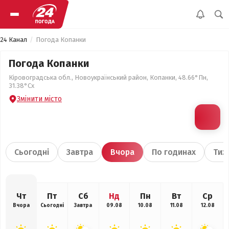
24 Канал
Погода Копанки
Погода Копанки
Кіровоградська обл., Новоукраїнський район, Копанки, 48.66°Пн,
31.38°Сх
Змінити місто
Сьогодні
Завтра
Вчора
По годинах
Тиж
Чт
Пт
Сб
Нд
Пн
Вт
Ср
Вчора
Сьогодні
Завтра
09.08
10.08
11.08
12.08