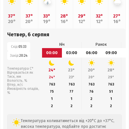
37°
37°
33°
28°
29°
32°
27°
20°
20°
19°
16°
12°
12°
16°
Четвер, 6 серпня
Ніч
Ранок
Схід:
05:33
00:00
03:00
06:00
09:00
1
Захід:
20:24
Температура С°
24°
23°
20°
28°
Відчувається як
Тиск, мм
24°
23°
20°
29°
Вологість, %
763
763
763
763
Вітер, м/с
Ймовірність опадів,
75
77
76
51
%
1
1
2
1
2
2
2
2
Температура коливатиметься від +20°C до +37°C,
висока температура, подбайте про достатнє