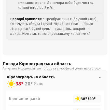
вживання рідини. До вечора небо буде чистим,
легкий вітер до 2 м/с.
Народні прикмети:
"Преображення (Яблучний Спас).
Освячують яблука і груші. "Прийшов Спас — пішло
літо від нас". Сухий день — суха осінь, мокрий —
мокра. Ночі стають по-справжньому холодними."
Погода Кіровоградська
область
Актуальна інформація про погоду та атмосферні умови на сьогодні
Кіровоградська
область
38°
20°
Ясно
Кропивницький
38°
/
20°