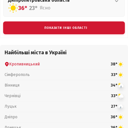
Дніпропетровська
область
36°
23°
Ясно
ПОКАЗАТИ ІНШІ ОБЛАСТІ
Найбільші міста в Україні
Кропивницький
38°
Сімферополь
33°
Вінниця
34°
Чернівці
33°
Луцьк
27°
Дніпро
36°
Донецьк
36°