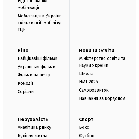
Відстрочка від
мобілізації
Мобілізація в Україні:
скільки осіб мобілізує
ТЦК
Кіно
Новини Освіти
Найцікавіші фільми
Міністерство освіти та
науки України
Українські фільми
Школа
Фільми на вечір
НМТ 2026
Комедії
Саморозвиток
Серіали
Навчання за кордоном
Нерухомість
Спорт
Аналітика ринку
Бокс
Купівля житла
Футбол