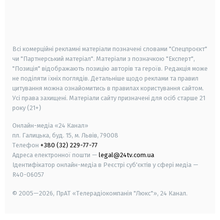
android
apple
smart tv
samsung smart tv
Всі комерційні рекламні матеріали позначені словами "Спецпроєкт"
чи "Партнерський матеріал". Матеріали з позначкою "Експерт",
"Позиція" відображають позицію авторів та героїв. Редакція може
не поділяти їхніх поглядів. Детальніше щодо реклами та правил
цитування можна ознайомитись в правилах користування сайтом.
Усі права захищені.
Матеріали сайту призначені для осіб старше
21
року (21+)
Онлайн-медіа «24 Канал»
пл. Галицька, буд. 15, м. Львів, 79008
Телефон
+380 (32) 229-77-77
Адреса електронної пошти —
legal@24tv.com.ua
Ідентифікатор онлайн-медіа в Реєстрі суб'єктів у сфері медіа —
R40-06057
© 2005—2026,
ПрАТ «Телерадіокомпанія "Люкс"», 24 Канал.