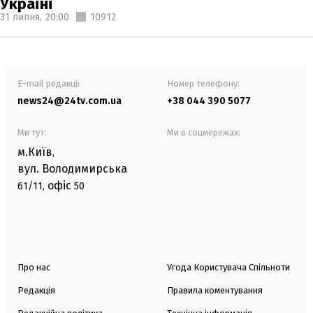
Україні
31 липня,
20:00
10912
E-mail редакції
Номер телефону:
news24@24tv.com.ua
+38 044 390 5077
Ми тут:
Ми в соцмережах:
м.Київ
,
вул. Володимирська
офіс
61/11,
50
Про нас
Угода Користувача Спільноти
Редакція
Правила коментування