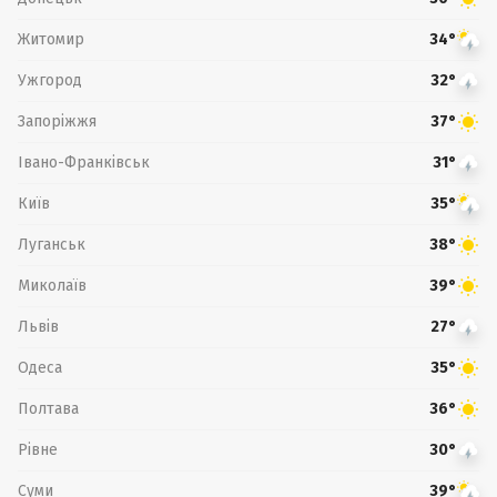
Житомир
34°
Ужгород
32°
Запоріжжя
37°
Івано-Франківськ
31°
Київ
35°
Луганськ
38°
Миколаїв
39°
Львів
27°
Одеса
35°
Полтава
36°
Рівне
30°
Суми
39°