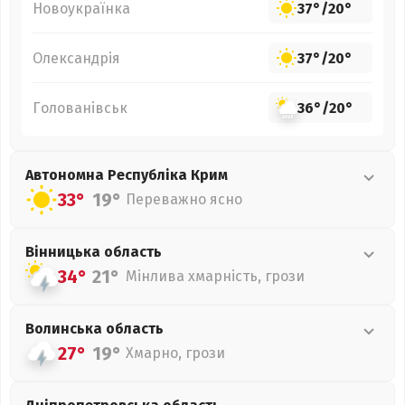
Новоукраїнка
37°
/
20°
Олександрія
37°
/
20°
Голованівськ
36°
/
20°
Автономна Республіка Крим
33°
19°
Переважно ясно
Вінницька
область
34°
21°
Мінлива хмарність, грози
Волинська
область
27°
19°
Хмарно, грози