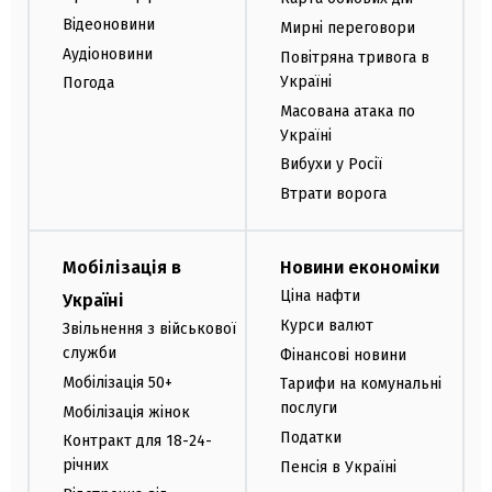
Відеоновини
Мирні переговори
Аудіоновини
Повітряна тривога в
Україні
Погода
Масована атака по
Україні
Вибухи у Росії
Втрати ворога
Мобілізація в
Новини економіки
Ціна нафти
Україні
Курси валют
Звільнення з військової
служби
Фінансові новини
Мобілізація 50+
Тарифи на комунальні
послуги
Мобілізація жінок
Податки
Контракт для 18-24-
річних
Пенсія в Україні