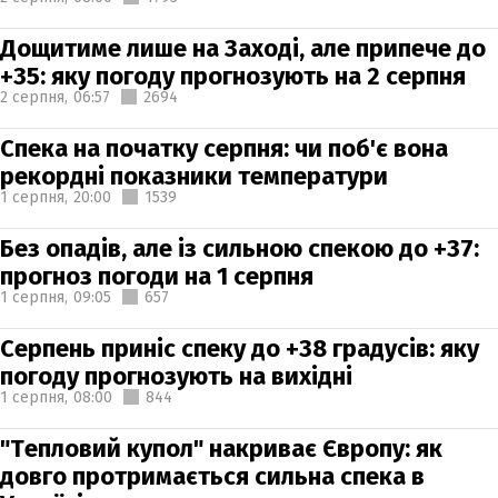
Дощитиме лише на Заході, але припече до
+35: яку погоду прогнозують на 2 серпня
2 серпня,
06:57
2694
Спека на початку серпня: чи поб'є вона
рекордні показники температури
1 серпня,
20:00
1539
Без опадів, але із сильною спекою до +37:
прогноз погоди на 1 серпня
1 серпня,
09:05
657
Серпень приніс спеку до +38 градусів: яку
погоду прогнозують на вихідні
1 серпня,
08:00
844
"Тепловий купол" накриває Європу: як
довго протримається сильна спека в