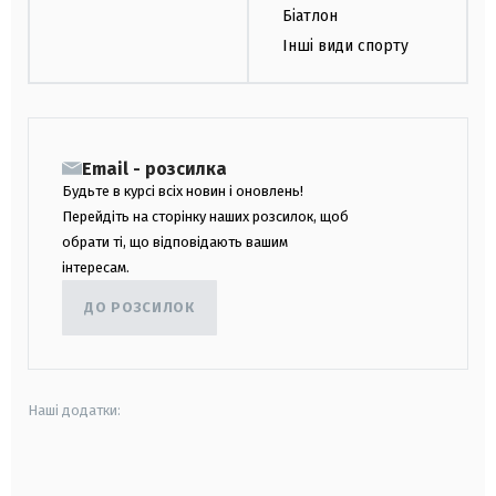
Біатлон
Інші види спорту
Email - розсилка
Будьте в курсі всіх новин і оновлень!
Перейдіть на сторінку наших розсилок, щоб
обрати ті, що відповідають вашим
інтересам.
ДО РОЗСИЛОК
Наші додатки:
android
apple