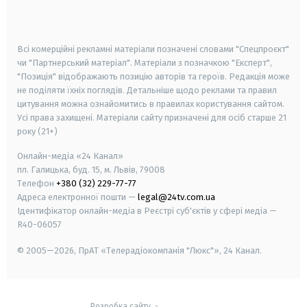
smart tv
samsung smart tv
Всі комерційні рекламні матеріали позначені словами "Спецпроєкт"
чи "Партнерський матеріал". Матеріали з позначкою "Експерт",
"Позиція" відображають позицію авторів та героїв. Редакція може
не поділяти їхніх поглядів. Детальніше щодо реклами та правил
цитування можна ознайомитись в правилах користування сайтом.
Усі права захищені.
Матеріали сайту призначені для осіб старше
21
року (21+)
Онлайн-медіа «24 Канал»
пл. Галицька, буд. 15, м. Львів, 79008
Телефон
+380 (32) 229-77-77
Адреса електронної пошти —
legal@24tv.com.ua
Ідентифікатор онлайн-медіа в Реєстрі суб'єктів у сфері медіа —
R40-06057
© 2005—2026,
ПрАТ «Телерадіокомпанія "Люкс"», 24 Канал.
Розробка сайту
-