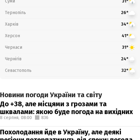
Суми
31°
Тернопіль
26°
Харків
34°
Херсон
41°
Черкаси
31°
Чернігів
24°
Севастополь
32°
Новини погоди України та світу
До +38, але місцями з грозами та
шквалами: якою буде погода на вихідних
8 серпня,
08:00
836
Похолодання йде в Україну, але деякі
регіони потерпатимуть від спеки: погода