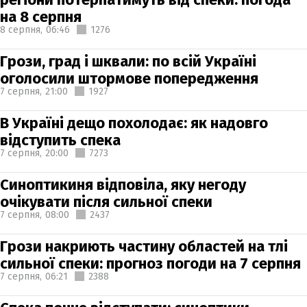
на 8 серпня
8 серпня,
06:46
1276
Грози, град і шквали: по всій Україні
оголосили штормове попередження
7 серпня,
21:00
1927
В Україні дещо похолодає: як надовго
відступить спека
7 серпня,
20:00
7273
Синоптикиня відповіла, яку негоду
очікувати після сильної спеки
7 серпня,
08:00
2437
Грози накриють частину областей на тлі
сильної спеки: прогноз погоди на 7 серпня
7 серпня,
06:21
2388