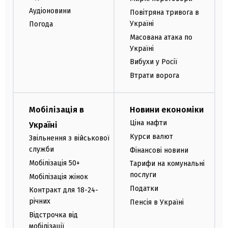
Аудіоновини
Повітряна тривога в
Україні
Погода
Масована атака по
Україні
Вибухи у Росії
Втрати ворога
Мобілізація в
Новини економіки
Ціна нафти
Україні
Курси валют
Звільнення з військової
служби
Фінансові новини
Мобілізація 50+
Тарифи на комунальні
послуги
Мобілізація жінок
Податки
Контракт для 18-24-
річних
Пенсія в Україні
Відстрочка від
мобілізації