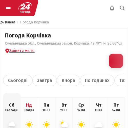
24 Канал
Погода Корчівка
Погода Корчівка
Хмельницька обл., Хмельницький район, Корчівка, 49.79°Пн, 26.66°Сх
Змінити місто
Сьогодні
Завтра
Вчора
По годинах
Тиж
Сб
Нд
Пн
Вт
Ср
Чт
Пт
Сьогодні
Завтра
10.08
11.08
12.08
13.08
14.08