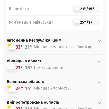
Шепетівка
23°
/
15°
Кам’янець-Подільський
25°
/
17°
Автономна Республіка Крим
33°
21°
Мінлива хмарність, слабкий дощ
Вінницька
область
23°
16°
Похмуро, зливи
Волинська
область
24°
14°
Мінлива хмарність
Дніпропетровська
область
Мінлива хмарність, слабкий дощ