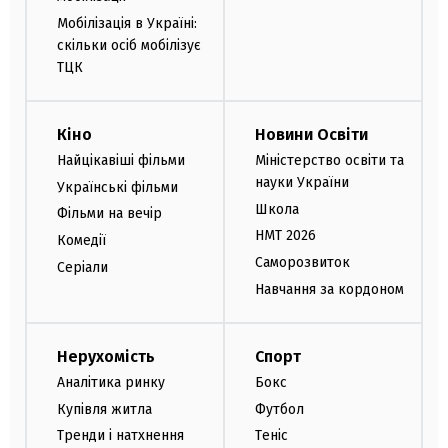
Мобілізація в Україні:
скільки осіб мобілізує
ТЦК
Кіно
Новини Освіти
Найцікавіші фільми
Міністерство освіти та
науки України
Українські фільми
Школа
Фільми на вечір
НМТ 2026
Комедії
Саморозвиток
Серіали
Навчання за кордоном
Нерухомість
Спорт
Аналітика ринку
Бокс
Купівля житла
Футбол
Тренди і натхнення
Теніс