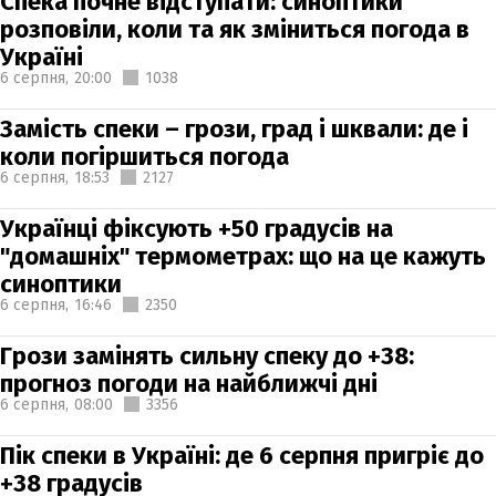
Спека почне відступати: синоптики
розповіли, коли та як зміниться погода в
Україні
6 серпня,
20:00
1038
Замість спеки – грози, град і шквали: де і
коли погіршиться погода
6 серпня,
18:53
2127
Українці фіксують +50 градусів на
"домашніх" термометрах: що на це кажуть
синоптики
6 серпня,
16:46
2350
Грози замінять сильну спеку до +38:
прогноз погоди на найближчі дні
6 серпня,
08:00
3356
Пік спеки в Україні: де 6 серпня пригріє до
+38 градусів