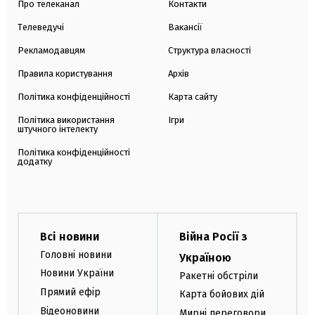
Про телеканал
Контакти
Телеведучі
Вакансії
Рекламодавцям
Структура власності
Правила користування
Архів
Політика конфіденційності
Карта сайту
Політика використання
Ігри
штучного інтелекту
Політика конфіденційності
додатку
Всі новини
Війна Росії з
Головні новини
Україною
Новини України
Ракетні обстріли
Прямий ефір
Карта бойових дій
Відеоновини
Мирні переговори