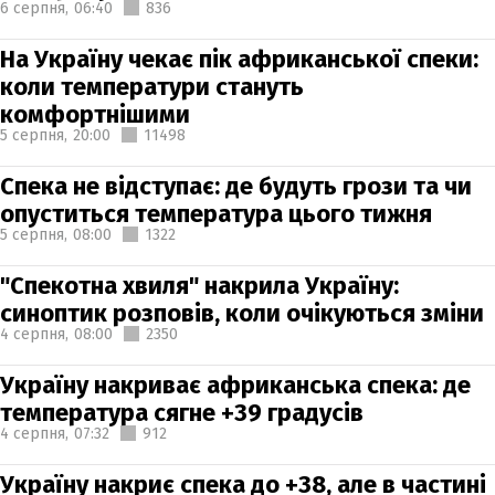
6 серпня,
06:40
836
На Україну чекає пік африканської спеки:
коли температури стануть
комфортнішими
5 серпня,
20:00
11498
Спека не відступає: де будуть грози та чи
опуститься температура цього тижня
5 серпня,
08:00
1322
"Спекотна хвиля" накрила Україну:
синоптик розповів, коли очікуються зміни
4 серпня,
08:00
2350
Україну накриває африканська спека: де
температура сягне +39 градусів
4 серпня,
07:32
912
Україну накриє спека до +38, але в частині