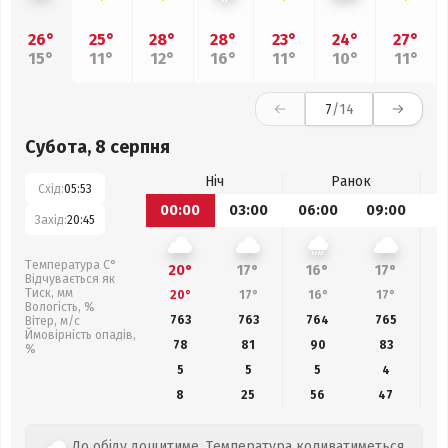
26°
25°
28°
28°
23°
24°
27°
15°
11°
12°
16°
11°
10°
11°
7
/14
Субота, 8 серпня
Ніч
Ранок
Схід:
05:53
00:00
03:00
06:00
09:00
1
Захід:
20:45
Температура С°
20°
17°
16°
17°
Відчувається як
Тиск, мм
20°
17°
16°
17°
Вологість, %
763
763
764
765
Вітер, м/с
Ймовірність опадів,
78
81
90
83
%
5
5
5
4
8
25
56
47
До обіду дощитиме. Температура коливатиметься