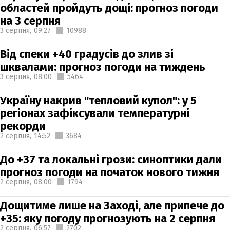
областей пройдуть дощі: прогноз погоди
на 3 серпня
3 серпня,
09:27
10988
Від спеки +40 градусів до злив зі
шквалами: прогноз погоди на тиждень
3 серпня,
08:00
5464
Україну накрив "тепловий купол": у 5
регіонах зафіксували температурні
рекорди
2 серпня,
14:52
3684
До +37 та локальні грози: синоптики дали
прогноз погоди на початок нового тижня
2 серпня,
08:00
1794
Дощитиме лише на Заході, але припече до
+35: яку погоду прогнозують на 2 серпня
2 серпня,
06:57
2702