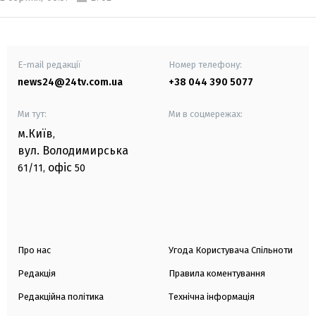
E-mail редакції
Номер телефону:
news24@24tv.com.ua
+38 044 390 5077
Ми тут:
Ми в соцмережах:
м.Київ
,
вул. Володимирська
офіс
61/11,
50
Про нас
Угода Користувача Спільноти
Редакція
Правила коментування
Редакційна політика
Технічна інформація