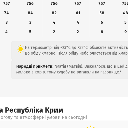
757
756
756
757
757
75
74
84
82
61
58
4
3
3
4
4
6
5
4
5
2
2
6
9
На термометрі від +23°C до +32°C, обмежте активність
До обіду хмарно. Після обіду небо очистеться від хмар
Народні прикмети:
"Матія (Матвія). Вважалося, що в цей 
молоко з корів, тому худобу не виганяли на пасовище."
а Республіка Крим
огоду та атмосферні умови на сьогодні