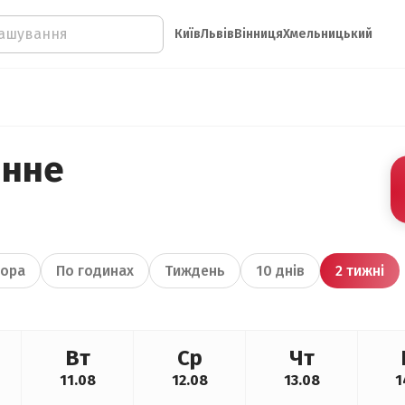
Київ
Львів
Вінниця
Хмельницький
інне
ора
По годинах
Тиждень
10 днів
2 тижні
Вт
Ср
Чт
11.08
12.08
13.08
1