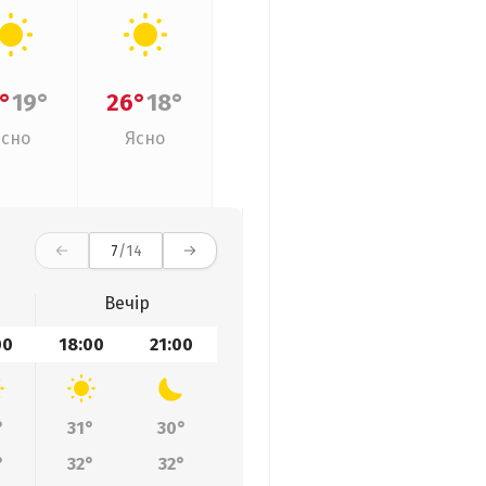
°
19°
26°
18°
Ясно
Ясно
7
/14
Вечір
00
18:00
21:00
°
31°
30°
°
32°
32°