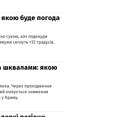
и: якою буде погода
но сухою, хоч подекуди
муми сягнуть +33 градусів.
та шквалами: якою
спека. Через проходження
ей очікується зниження
 у Криму.