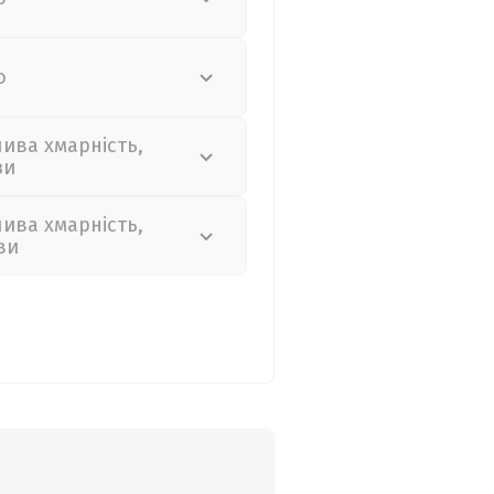
о
лива хмарність,
зи
лива хмарність,
ви