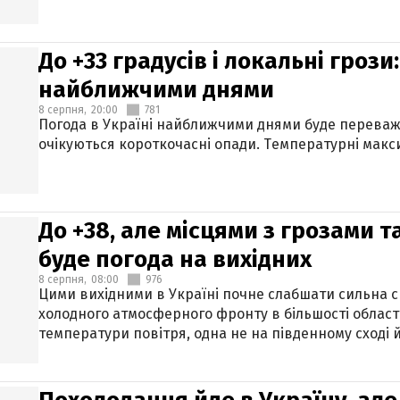
До +33 градусів і локальні гроз
найближчими днями
8 серпня,
20:00
781
Погода в Україні найближчими днями буде переваж
очікуються короткочасні опади. Температурні макси
До +38, але місцями з грозами 
буде погода на вихідних
8 серпня,
08:00
976
Цими вихідними в Україні почне слабшати сильна 
холодного атмосферного фронту в більшості област
температури повітря, одна не на південному сході й