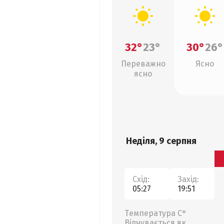
32°
23°
30°
26°
Переважно
Ясно
ясно
Неділя, 9 серпня
Схід:
Захід:
05:27
19:51
Температура С°
Відчувається як