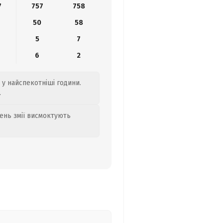
7
757
758
8
50
58
5
7
6
2
 у найспекотніші години.
.
день змії висмоктують