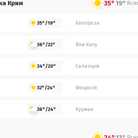
35°
19°
ка Крим
Ясн
35°
/
19°
Білогірськ
36°
/
22°
Яни Капу
34°
/
20°
Євпаторія
32°
/
24°
Феодосія
36°
/
24°
Курман
24°
13°
Ясн