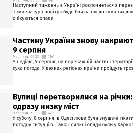
9 серпня,
08:00
345
Наступний тиждень в Україні розпочнеться з перев
Температура повітря буде близькою до звичних для
очікуються опади.
Частину України знову накриют
9 серпня
9 серпня,
06:33
2141
У неділю, 9 серпня, на переважній частині територі
суха погода. У деяких регіонах країни пройдуть гро
Вулиці перетворилися на річки
одразу низку міст
8 серпня,
21:00
4476
У суботу, 8 серпня, в Одесі люди були змушені тікат
погодну ситуацію. Також сильні опади були у Харкові