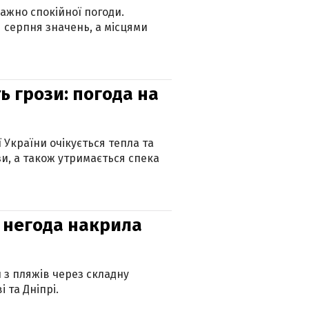
ажно спокійної погоди.
 серпня значень, а місцями
ь грози: погода на
ї України очікується тепла та
зи, а також утримається спека
: негода накрила
и з пляжів через складну
 та Дніпрі.