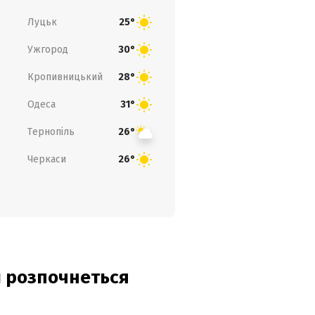
Луцьк
25°
Ужгород
30°
Кропивницький
28°
Одеса
31°
Тернопіль
26°
Черкаси
26°
ди розпочнеться