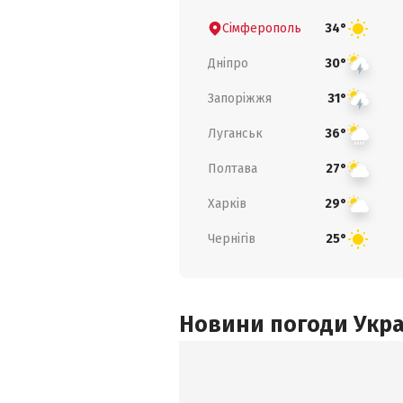
Сімферополь
34°
Дніпро
30°
Запоріжжя
31°
Луганськ
36°
Полтава
27°
Харків
29°
Чернігів
25°
Новини погоди Украї