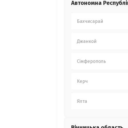
Автономна Республі
Бахчисарай
Джанкой
Сімферополь
Керч
Ялта
Вінницька
область