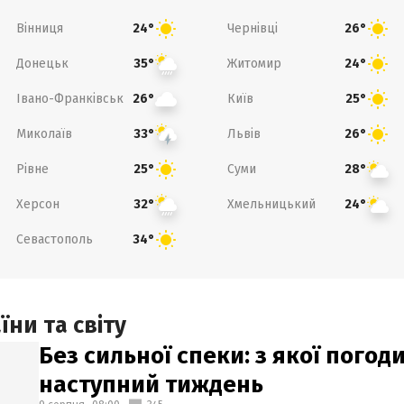
Вінниця
Чернівці
24°
26°
Донецьк
Житомир
35°
24°
Івано-Франківськ
Київ
26°
25°
Миколаїв
Львів
33°
26°
Рівне
Суми
25°
28°
Херсон
Хмельницький
32°
24°
Севастополь
34°
ни та світу
Без сильної спеки: з якої пого
наступний тиждень