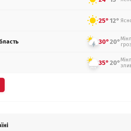
25°
12°
Ясн
Мін
30°
20°
бласть
гро
Мін
35°
20°
зли
їні