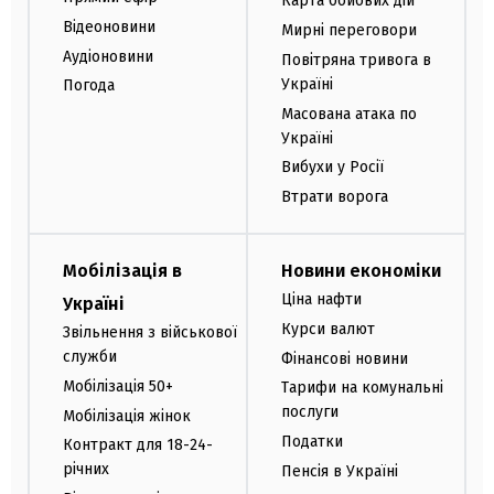
Карта бойових дій
Відеоновини
Мирні переговори
Аудіоновини
Повітряна тривога в
Україні
Погода
Масована атака по
Україні
Вибухи у Росії
Втрати ворога
Мобілізація в
Новини економіки
Ціна нафти
Україні
Курси валют
Звільнення з військової
служби
Фінансові новини
Мобілізація 50+
Тарифи на комунальні
послуги
Мобілізація жінок
Податки
Контракт для 18-24-
річних
Пенсія в Україні