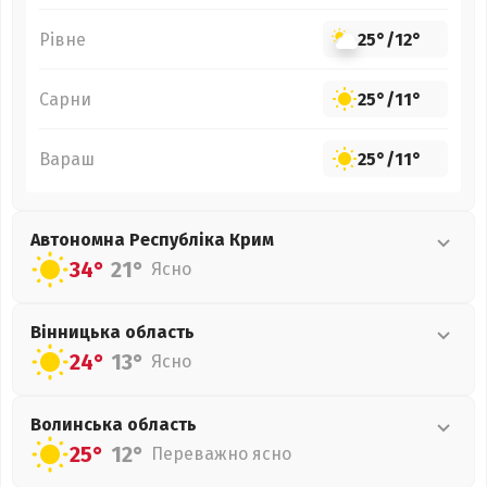
Рівне
25°
/
12°
Сарни
25°
/
11°
Вараш
25°
/
11°
Автономна Республіка Крим
34°
21°
Ясно
Вінницька
область
24°
13°
Ясно
Волинська
область
25°
12°
Переважно ясно