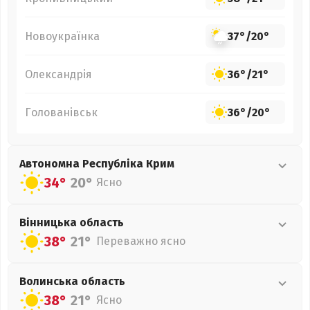
Новоукраїнка
37°
/
20°
Олександрія
36°
/
21°
Голованівськ
36°
/
20°
Автономна Республіка Крим
34°
20°
Ясно
Вінницька
область
38°
21°
Переважно ясно
Волинська
область
38°
21°
Ясно