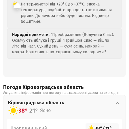
На термометрі від +20°C до +37°C, висока
температура, подбайте про достатнє вживання
рідини. До вечора небо буде чистим. Надвечір
дощитиме.
Народні прикмети:
"Преображення (Яблучний Спас).
Освячують яблука і груші. "Прийшов Спас — пішло
літо від нас". Сухий день — суха осінь, мокрий —
мокра. Ночі стають по-справжньому холодними."
Погода Кіровоградська
область
Актуальна інформація про погоду та атмосферні умови на сьогодні
Кіровоградська
область
38°
21°
Ясно
Кропивницький
38°
/
21°