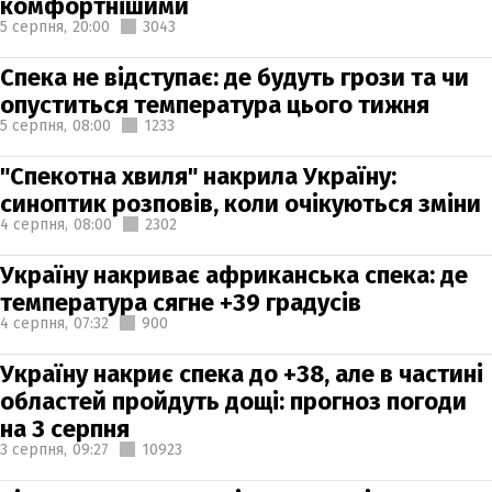
комфортнішими
5 серпня,
20:00
3043
Спека не відступає: де будуть грози та чи
опуститься температура цього тижня
5 серпня,
08:00
1233
"Спекотна хвиля" накрила Україну:
синоптик розповів, коли очікуються зміни
4 серпня,
08:00
2302
Україну накриває африканська спека: де
температура сягне +39 градусів
4 серпня,
07:32
900
Україну накриє спека до +38, але в частині
областей пройдуть дощі: прогноз погоди
на 3 серпня
3 серпня,
09:27
10923