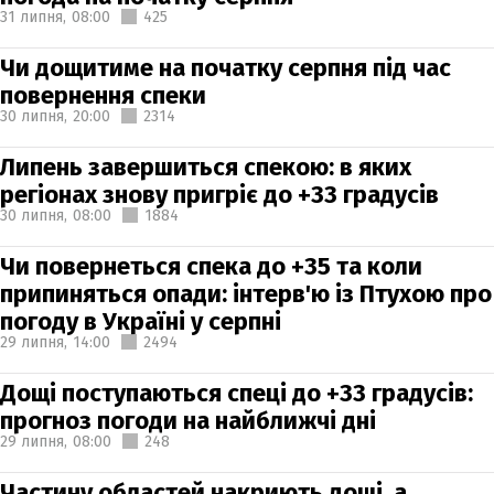
31 липня,
08:00
425
Чи дощитиме на початку серпня під час
повернення спеки
30 липня,
20:00
2314
Липень завершиться спекою: в яких
регіонах знову пригріє до +33 градусів
30 липня,
08:00
1884
Чи повернеться спека до +35 та коли
припиняться опади: інтерв'ю із Птухою про
погоду в Україні у серпні
29 липня,
14:00
2494
Дощі поступаються спеці до +33 градусів:
прогноз погоди на найближчі дні
29 липня,
08:00
248
Частину областей накриють дощі, а