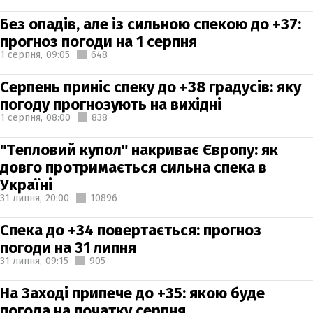
Без опадів, але із сильною спекою до +37:
прогноз погоди на 1 серпня
1 серпня,
09:05
648
Серпень приніс спеку до +38 градусів: яку
погоду прогнозують на вихідні
1 серпня,
08:00
838
"Тепловий купол" накриває Європу: як
довго протримається сильна спека в
Україні
31 липня,
20:00
10896
Спека до +34 повертається: прогноз
погоди на 31 липня
31 липня,
09:15
905
На Заході припече до +35: якою буде
погода на початку серпня