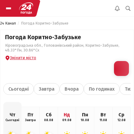
24 Канал
Погода Коритно-Забузьке
Погода Коритно-Забузьке
Кіровоградська обл., Голованівський район, Коритно-Забузьке,
48.33°Пн, 30.86°Сх
Змінити місто
Сьогодні
Завтра
Вчора
По годинах
Тиж
Чт
Пт
Сб
Нд
Пн
Вт
Ср
Сьогодні
Завтра
08.08
09.08
10.08
11.08
12.08