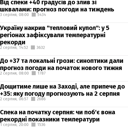
Від спеки +40 градусів до злив зі
шквалами: прогноз погоди на тиждень
3 серпня,
08:00
5434
Україну накрив "тепловий купол": у 5
регіонах зафіксували температурні
рекорди
2 серпня,
14:52
3632
До +37 та локальні грози: синоптики дали
прогноз погоди на початок нового тижня
2 серпня,
08:00
1787
Дощитиме лише на Заході, але припече до
+35: яку погоду прогнозують на 2 серпня
2 серпня,
06:57
2686
Спека на початку серпня: чи поб'є вона
рекордні показники температури
1 серпня,
20:00
1536