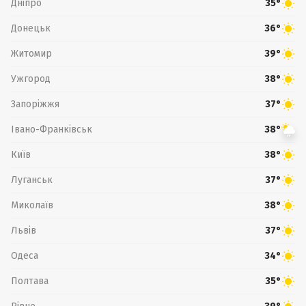
Дніпро
35°
Донецьк
36°
Житомир
39°
Ужгород
38°
Запоріжжя
37°
Івано-Франківськ
38°
Київ
38°
Луганськ
37°
Миколаїв
38°
Львів
37°
Одеса
34°
Полтава
35°