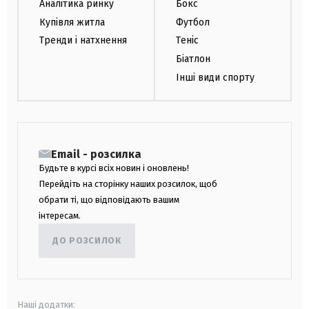
Аналітика ринку
Бокс
Купівля житла
Футбол
Тренди і натхнення
Теніс
Біатлон
Інші види спорту
Email - розсилка
Будьте в курсі всіх новин і оновлень!
Перейдіть на сторінку наших розсилок, щоб
обрати ті, що відповідають вашим
інтересам.
ДО РОЗСИЛОК
Наші додатки: