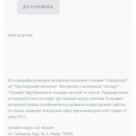
ДО РОЗСИЛОК
Наші додатки:
android
apple
smart tv
samsung smart tv
Всі комерційні рекламні матеріали позначені словами "Спецпроєкт"
чи "Партнерський матеріал". Матеріали з позначкою "Експерт",
"Позиція" відображають позицію авторів та героїв. Редакція може
не поділяти їхніх поглядів. Детальніше щодо реклами та правил
цитування можна ознайомитись в правилах користування сайтом.
Усі права захищені.
Матеріали сайту призначені для осіб старше
21
року (21+)
Онлайн-медіа «24 Канал»
пл. Галицька, буд. 15, м. Львів, 79008