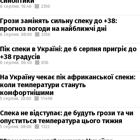
синоптики
6 серпня,
16:46
2350
Грози замінять сильну спеку до +38:
прогноз погоди на найближчі дні
6 серпня,
08:00
3356
Пік спеки в Україні: де 6 серпня пригріє до
+38 градусів
6 серпня,
06:40
836
На Україну чекає пік африканської спеки:
коли температури стануть
комфортнішими
5 серпня,
20:00
11498
Спека не відступає: де будуть грози та чи
опуститься температура цього тижня
5 серпня,
08:00
1322