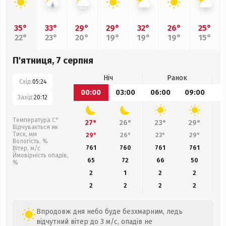
35°
33°
29°
29°
32°
26°
25°
22°
23°
20°
19°
19°
19°
15°
П'ятниця, 7 серпня
Ніч
Ранок
Схід:
05:24
00:00
03:00
06:00
09:00
1
Захід:
20:12
Температура С°
27°
26°
23°
29°
Відчувається як
Тиск, мм
29°
26°
23°
29°
Вологість, %
761
760
761
761
Вітер, м/с
Ймовірність опадів,
65
72
66
50
%
2
1
2
2
2
2
2
2
Впродовж дня небо буде безхмарним, ледь
відчутний вітер до 3 м/с, опадів не