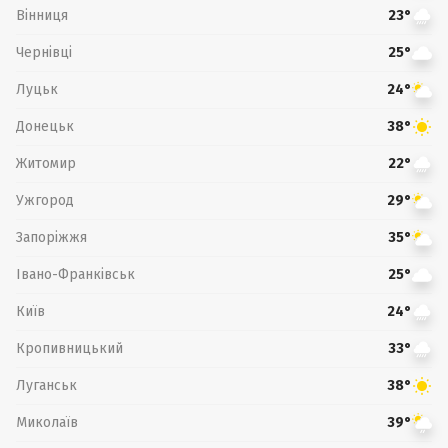
Вінниця
23°
Чернівці
25°
Луцьк
24°
Донецьк
38°
Житомир
22°
Ужгород
29°
Запоріжжя
35°
Івано-Франківськ
25°
Київ
24°
Кропивницький
33°
Луганськ
38°
Миколаїв
39°