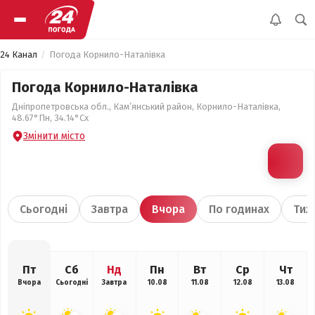
24 Канал
Погода Корнило-Наталівка
Погода Корнило-Наталівка
Дніпропетровська обл., Кам’янський район, Корнило-Наталівка,
48.67°Пн, 34.14°Сх
Змінити місто
Сьогодні
Завтра
Вчора
По годинах
Тиж
Пт
Сб
Нд
Пн
Вт
Ср
Чт
Вчора
Сьогодні
Завтра
10.08
11.08
12.08
13.08