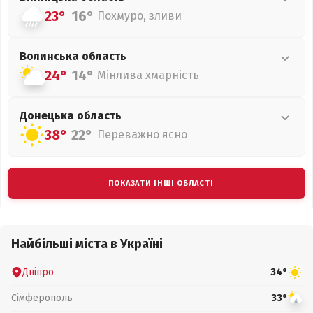
23°
16°
Похмуро, зливи
Волинська
область
24°
14°
Мінлива хмарність
Донецька
область
38°
22°
Переважно ясно
ПОКАЗАТИ ІНШІ ОБЛАСТІ
Найбільші міста в Україні
Дніпро
34°
Сімферополь
33°