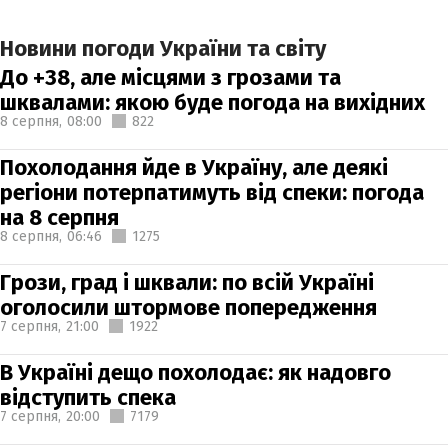
Новини погоди України та світу
До +38, але місцями з грозами та
шквалами: якою буде погода на вихідних
8 серпня,
08:00
822
Похолодання йде в Україну, але деякі
регіони потерпатимуть від спеки: погода
на 8 серпня
8 серпня,
06:46
1275
Грози, град і шквали: по всій Україні
оголосили штормове попередження
7 серпня,
21:00
1922
В Україні дещо похолодає: як надовго
відступить спека
7 серпня,
20:00
7179