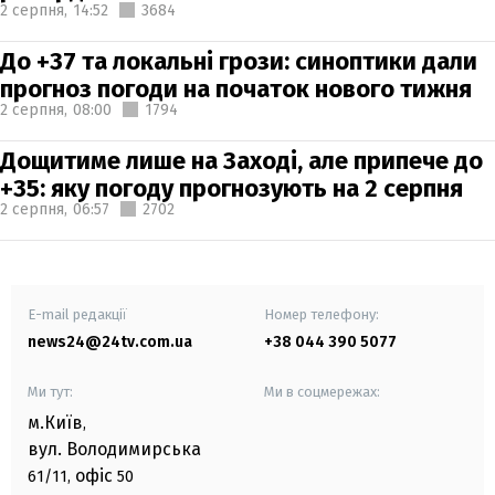
2 серпня,
14:52
3684
До +37 та локальні грози: синоптики дали
прогноз погоди на початок нового тижня
2 серпня,
08:00
1794
Дощитиме лише на Заході, але припече до
+35: яку погоду прогнозують на 2 серпня
2 серпня,
06:57
2702
E-mail редакції
Номер телефону:
news24@24tv.com.ua
+38 044 390 5077
Ми тут:
Ми в соцмережах:
м.Київ
,
вул. Володимирська
офіс
61/11,
50