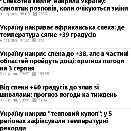
"Спекотна хвиля" накрила Україну:
синоптик розповів, коли очікуються зміни
4 серпня,
08:00
2350
Україну накриває африканська спека: де
температура сягне +39 градусів
4 серпня,
07:32
912
Україну накриє спека до +38, але в частині
областей пройдуть дощі: прогноз погоди
на 3 серпня
3 серпня,
09:27
10988
Від спеки +40 градусів до злив зі
шквалами: прогноз погоди на тиждень
3 серпня,
08:00
5464
Україну накрив "тепловий купол": у 5
регіонах зафіксували температурні
рекорди