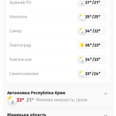
Кривий Ріг
37°
/
21°
Нікополь
35°
/
25°
Самар
34°
/
22°
Павлоград
36°
/
23°
Кам’янське
34°
/
23°
Синельникове
33°
/
24°
Автономна Республіка Крим
33°
21°
Мінлива хмарність, грози
Вінницька
область