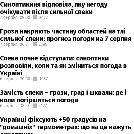
Синоптикиня відповіла, яку негоду
очікувати після сильної спеки
7 серпня,
08:00
2437
Грози накриють частину областей на тлі
сильної спеки: прогноз погоди на 7 серпня
7 серпня,
06:21
2388
Спека почне відступати: синоптики
розповіли, коли та як зміниться погода в
Україні
6 серпня,
20:00
1037
Замість спеки – грози, град і шквали: де і
коли погіршиться погода
6 серпня,
18:53
2127
Українці фіксують +50 градусів на
"домашніх" термометрах: що на це кажуть