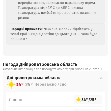
передбачається, залишаємо парасольку вдома.
Температура від +22°C до +35°C, висока
температура, подбайте про достатнє вживання
рідини.
Народні прикмети:
"Пимена. Лелеки відлітають у
теплі краї. Якщо відлетіли до цього дня — зима буде
ранньою."
Погода Дніпропетровська
область
Актуальна інформація про погоду та атмосферні умови на сьогодні
Дніпропетровська
область
34°
25°
Переважно ясно
Дніпро
34°
/
25°