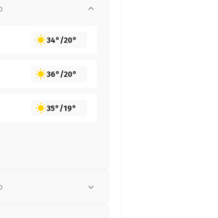
о
34°
/
20°
36°
/
20°
35°
/
19°
о