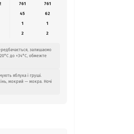
2
761
761
45
62
1
1
2
2
передбачається, залишаємо
20°C до +34°C, обмежте
ують яблука і груші.
сінь, мокрий — мокра. Ночі