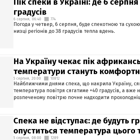
Пік спеки в Україні: де 6 серпня
градусів
6 серпня,
06:40
774
Погода у четвер, 6 серпня, буде спекотною та сухо
низці регіонів до 38 градусів тепла вдень.
На Україну чекає пік африкансь
температури стануть комфорт
5 серпня,
20:00
10812
Найближчими днями спека, що накрила Україну, сяг
температура повітря сягатиме +40 градусів, а вже 
розпеченому повітрю почне надходити прохолодніш
Спека не відступає: де будуть г
опуститься температура цього
5 серпня,
08:00
1289