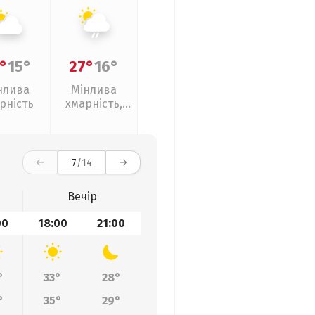
°
15°
27°
16°
нлива
Мінлива
рність
хмарність,
слабкий дощ
7
/14
Вечір
00
18:00
21:00
°
33°
28°
°
35°
29°