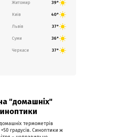
Житомир
39°
Київ
40°
Львів
37°
Суми
36°
Черкаси
37°
 на "домашніх"
синоптики
 домашніх термометрів
 +50 градусів. Синоптики ж
ітря – неправильне.