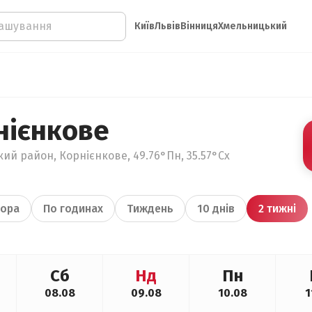
Київ
Львів
Вінниця
Хмельницький
нієнкове
кий район, Корнієнкове, 49.76°Пн, 35.57°Сх
ора
По годинах
Тиждень
10 днів
2 тижні
Сб
Нд
Пн
08.08
09.08
10.08
1