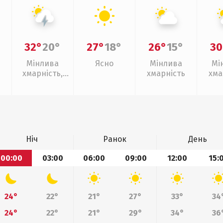
32°
20°
27°
18°
26°
15°
30
Мінлива
Ясно
Мінлива
Мі
хмарність,
хмарність
хма
грози
Ніч
Ранок
День
00:00
03:00
06:00
09:00
12:00
15:
24°
22°
21°
27°
33°
34
24°
22°
21°
29°
34°
36