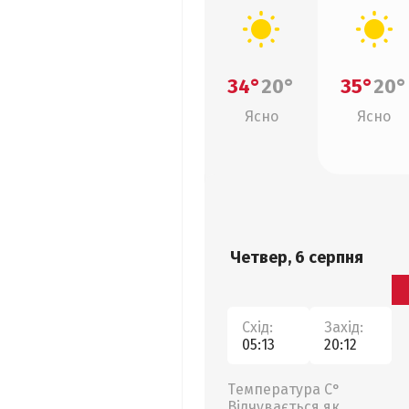
34°
20°
35°
20°
Ясно
Ясно
Четвер, 6 серпня
Схід:
Захід:
05:13
20:12
Температура С°
Відчувається як