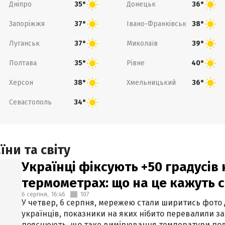
Дніпро
Донецьк
35°
36°
Запоріжжя
Івано-Франківськ
37°
38°
Луганськ
Миколаїв
37°
39°
Полтава
Рівне
35°
40°
Херсон
Хмельницький
38°
36°
Севастополь
34°
ни та світу
Українці фіксують +50 градусів
термометрах: що на це кажуть 
6 серпня,
16:46
107
У четвер, 6 серпня, мережею стали ширитись фото
українців, показники на яких нібито перевалили за
пояснюють, що таке вимірювання температури пов