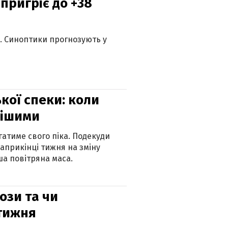
 пригріє до +38
ю. Синоптики прогнозують у
кої спеки: коли
нішими
атиме свого піка. Подекуди
наприкінці тижня на зміну
а повітряна маса.
рози та чи
 тижня