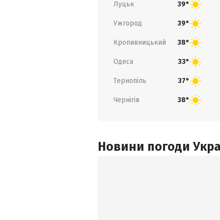
Луцьк
39°
Ужгород
39°
Кропивницький
38°
Одеса
33°
Тернопіль
37°
Чернігів
38°
Новини погоди Украї