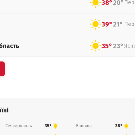
38°
20°
Пер
39°
21°
Пер
35°
23°
бласть
Ясн
їні
Сімферополь
Вінниця
35°
38°