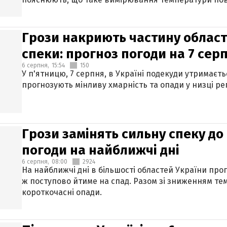
Грози накриють частину областе
спеки: прогноз погоди на 7 сер
6 серпня,
15:54
150
У п'ятницю, 7 серпня, в Україні подекуди утримаєт
прогнозують мінливу хмарність та опади у низці рег
Грози замінять сильну спеку до 
погоди на найближчі дні
6 серпня,
08:00
2924
На найближчі дні в більшості областей України про
ж поступово йтиме на спад. Разом зі зниженням те
короткочасні опади.