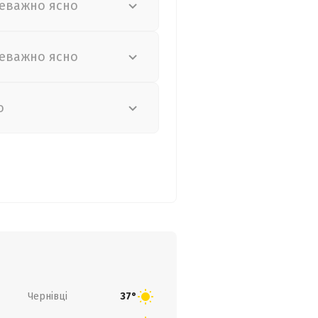
еважно ясно
еважно ясно
о
Чернівці
37°