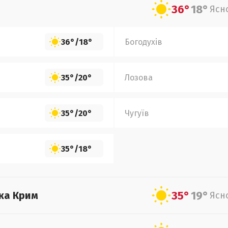
36°
18°
Ясн
36°
/
18°
Богодухів
35°
/
20°
Лозова
35°
/
20°
Чугуїв
35°
/
18°
35°
19°
ка Крим
Ясн