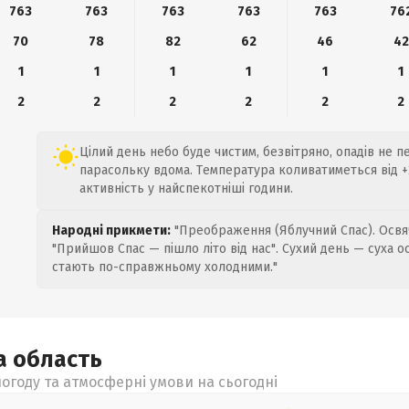
763
763
763
763
763
76
70
78
82
62
46
42
1
1
1
1
1
1
2
2
2
2
2
2
Цілий день небо буде чистим, безвітряно, опадів не 
парасольку вдома. Температура коливатиметься від +
активність у найспекотніші години.
Народні прикмети:
"Преображення (Яблучний Спас). Освяч
"Прийшов Спас — пішло літо від нас". Сухий день — суха о
стають по-справжньому холодними."
ка
область
огоду та атмосферні умови на сьогодні