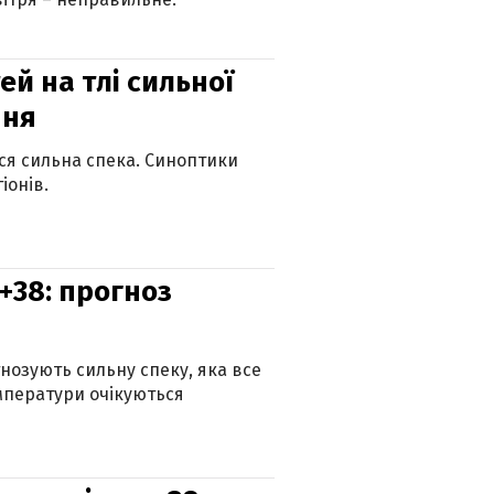
й на тлі сильної
пня
ься сильна спека. Синоптики
іонів.
+38: прогноз
гнозують сильну спеку, яка все
мператури очікуються