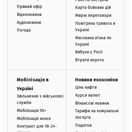
Прямий ефір
Карта бойових дій
Відеоновини
Мирні переговори
Аудіоновини
Повітряна тривога в
Україні
Погода
Масована атака по
Україні
Вибухи у Росії
Втрати ворога
Мобілізація в
Новини економіки
Ціна нафти
Україні
Курси валют
Звільнення з військової
служби
Фінансові новини
Мобілізація 50+
Тарифи на комунальні
послуги
Мобілізація жінок
Податки
Контракт для 18-24-