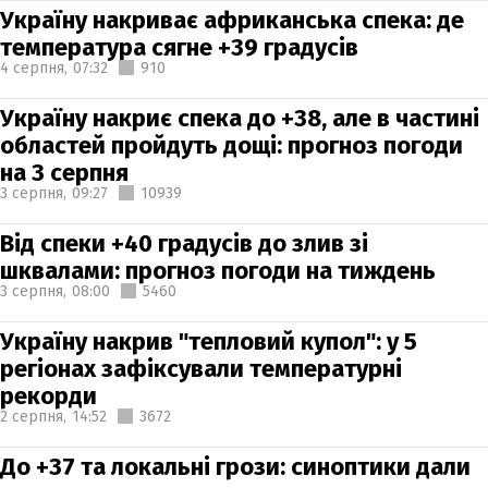
Україну накриває африканська спека: де
температура сягне +39 градусів
4 серпня,
07:32
910
Україну накриє спека до +38, але в частині
областей пройдуть дощі: прогноз погоди
на 3 серпня
3 серпня,
09:27
10939
Від спеки +40 градусів до злив зі
шквалами: прогноз погоди на тиждень
3 серпня,
08:00
5460
Україну накрив "тепловий купол": у 5
регіонах зафіксували температурні
рекорди
2 серпня,
14:52
3672
До +37 та локальні грози: синоптики дали