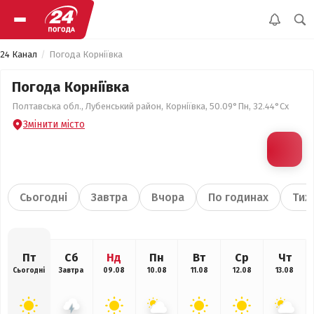
24 Канал
Погода Корніївка
Погода Корніївка
Полтавська обл., Лубенський район, Корніївка, 50.09°Пн, 32.44°Сх
Змінити місто
Сьогодні
Завтра
Вчора
По годинах
Тиж
Пт
Сб
Нд
Пн
Вт
Ср
Чт
Сьогодні
Завтра
09.08
10.08
11.08
12.08
13.08