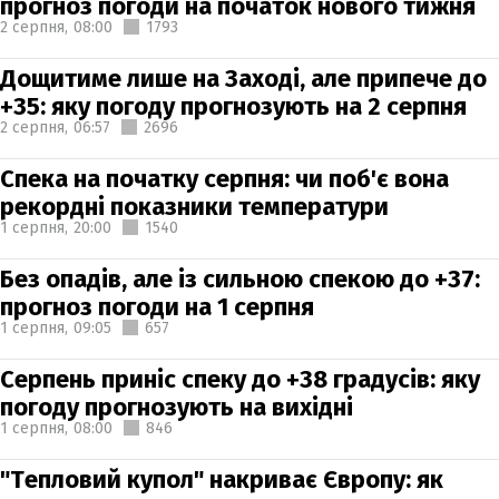
прогноз погоди на початок нового тижня
2 серпня,
08:00
1793
Дощитиме лише на Заході, але припече до
+35: яку погоду прогнозують на 2 серпня
2 серпня,
06:57
2696
Спека на початку серпня: чи поб'є вона
рекордні показники температури
1 серпня,
20:00
1540
Без опадів, але із сильною спекою до +37:
прогноз погоди на 1 серпня
1 серпня,
09:05
657
Серпень приніс спеку до +38 градусів: яку
погоду прогнозують на вихідні
1 серпня,
08:00
846
"Тепловий купол" накриває Європу: як