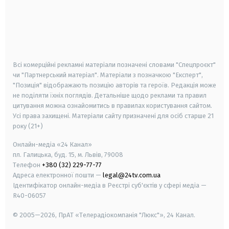
android
apple
smart tv
samsung smart tv
Всі комерційні рекламні матеріали позначені словами "Спецпроєкт"
чи "Партнерський матеріал". Матеріали з позначкою "Експерт",
"Позиція" відображають позицію авторів та героїв. Редакція може
не поділяти їхніх поглядів. Детальніше щодо реклами та правил
цитування можна ознайомитись в правилах користування сайтом.
Усі права захищені.
Матеріали сайту призначені для осіб старше
21
року (21+)
Онлайн-медіа «24 Канал»
пл. Галицька, буд. 15, м. Львів, 79008
Телефон
+380 (32) 229-77-77
Адреса електронної пошти —
legal@24tv.com.ua
Ідентифікатор онлайн-медіа в Реєстрі суб'єктів у сфері медіа —
R40-06057
© 2005—2026,
ПрАТ «Телерадіокомпанія "Люкс"», 24 Канал.