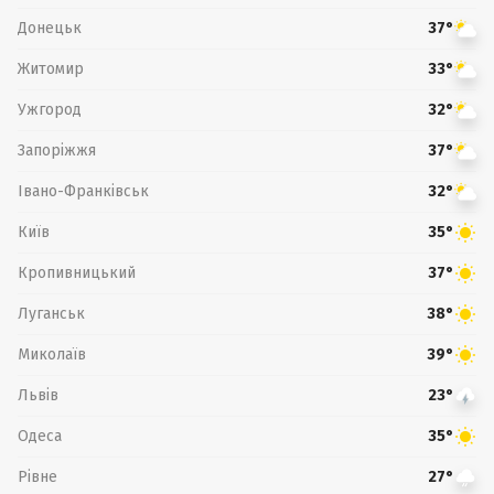
Донецьк
37°
Житомир
33°
Ужгород
32°
Запоріжжя
37°
Івано-Франківськ
32°
Київ
35°
Кропивницький
37°
Луганськ
38°
Миколаїв
39°
Львів
23°
Одеса
35°
Рівне
27°