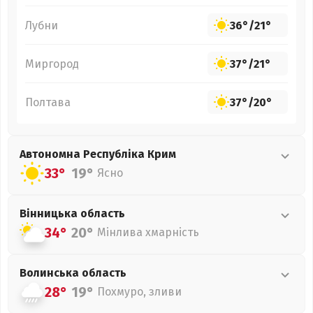
Лубни
36°
/
21°
Миргород
37°
/
21°
Полтава
37°
/
20°
Автономна Республіка Крим
33°
19°
Ясно
Вінницька
область
34°
20°
Мінлива хмарність
Волинська
область
28°
19°
Похмуро, зливи