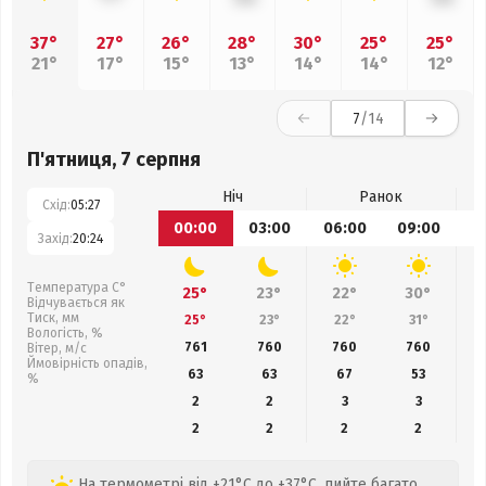
37°
27°
26°
28°
30°
25°
25°
21°
17°
15°
13°
14°
14°
12°
7
/14
П'ятниця, 7 серпня
Ніч
Ранок
Схід:
05:27
00:00
03:00
06:00
09:00
1
Захід:
20:24
Температура С°
25°
23°
22°
30°
Відчувається як
Тиск, мм
25°
23°
22°
31°
Вологість, %
761
760
760
760
Вітер, м/с
Ймовірність опадів,
63
63
67
53
%
2
2
3
3
2
2
2
2
На термометрі від +21°C до +37°C, пийте багато