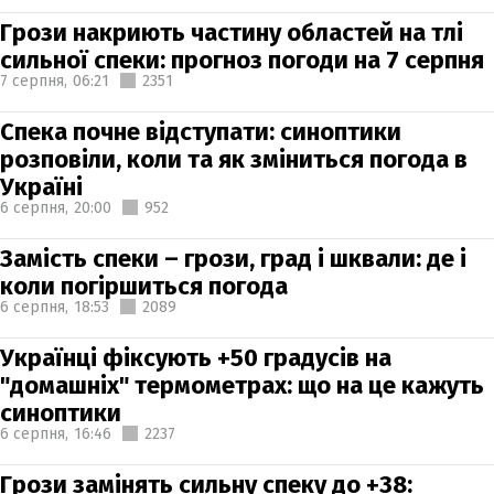
Грози накриють частину областей на тлі
сильної спеки: прогноз погоди на 7 серпня
7 серпня,
06:21
2351
Спека почне відступати: синоптики
розповіли, коли та як зміниться погода в
Україні
6 серпня,
20:00
952
Замість спеки – грози, град і шквали: де і
коли погіршиться погода
6 серпня,
18:53
2089
Українці фіксують +50 градусів на
"домашніх" термометрах: що на це кажуть
синоптики
6 серпня,
16:46
2237
Грози замінять сильну спеку до +38: