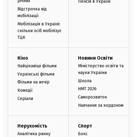
річних
Пенсія в Україні
Відстрочка від
мобілізації
Мобілізація в Україні:
скільки осіб мобілізує
ТЦК
Кіно
Новини Освіти
Найцікавіші фільми
Міністерство освіти та
науки України
Українські фільми
Школа
Фільми на вечір
НМТ 2026
Комедії
Саморозвиток
Серіали
Навчання за кордоном
Нерухомість
Спорт
Аналітика ринку
Бокс