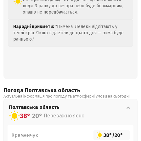
води. З ранку до вечора небо буде безхмарним,
опадів не передбачається.
Народні прикмети:
"Пимена. Лелеки відлітають у
теплі краї. Якщо відлетіли до цього дня — зима буде
ранньою."
Погода Полтавська
область
Актуальна інформація про погоду та атмосферні умови на сьогодні
Полтавська
область
38°
20°
Переважно ясно
Кременчук
38°
/
20°