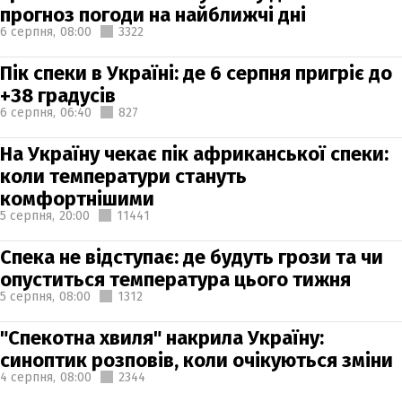
прогноз погоди на найближчі дні
6 серпня,
08:00
3322
Пік спеки в Україні: де 6 серпня пригріє до
+38 градусів
6 серпня,
06:40
827
На Україну чекає пік африканської спеки:
коли температури стануть
комфортнішими
5 серпня,
20:00
11441
Спека не відступає: де будуть грози та чи
опуститься температура цього тижня
5 серпня,
08:00
1312
"Спекотна хвиля" накрила Україну:
синоптик розповів, коли очікуються зміни
4 серпня,
08:00
2344