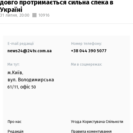
довго протримається сильна спека в
Україні
31 липня,
20:00
10916
E-mail редакції
Номер телефону:
news24@24tv.com.ua
+38 044 390 5077
Ми тут:
Ми в соцмережах:
м.Київ
,
вул. Володимирська
офіс
61/11,
50
Про нас
Угода Користувача Спільноти
Редакція
Правила коментування