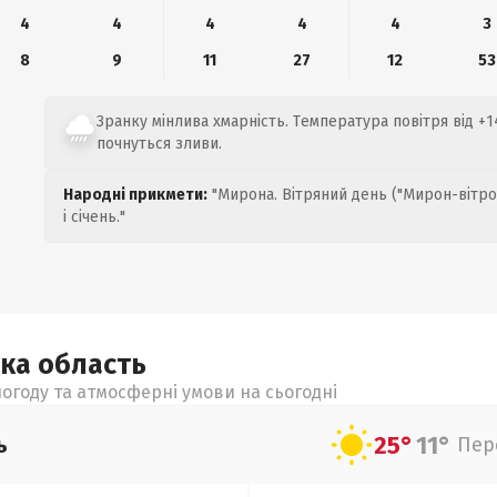
4
4
4
4
4
3
8
9
11
27
12
53
Зранку мінлива хмарність. Температура повітря від +1
почнуться зливи.
Народні прикмети:
"Мирона. Вітряний день ("Мирон-вітро
і січень."
ька
область
огоду та атмосферні умови на сьогодні
25°
11°
ь
Пер