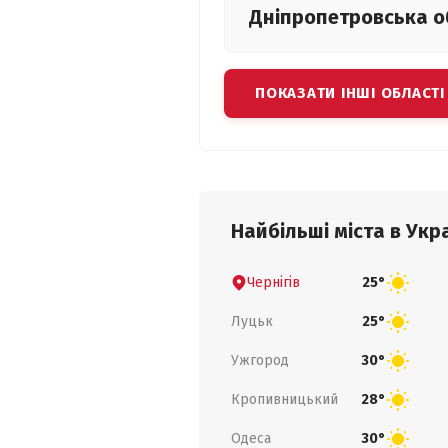
Дніпропетровська
о
ПОКАЗАТИ ІНШІ ОБЛАСТІ
Найбільші міста в Укра
Чернігів
25°
Луцьк
25°
Ужгород
30°
Кропивницький
28°
Одеса
30°