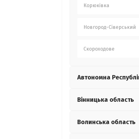
Корюківка
Новгород-Сіверський
Скороходове
Автономна Республі
Вінницька
область
Волинська
область