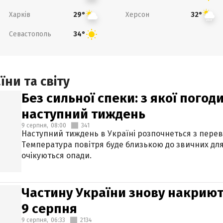
Харків
Херсон
29°
32°
Севастополь
34°
ни та світу
Без сильної спеки: з якої пого
наступний тиждень
9 серпня,
08:00
341
Наступний тиждень в Україні розпочнеться з перев
Температура повітря буде близькою до звичних для
очікуються опади.
Частину України знову накриют
9 серпня
9 серпня,
06:33
2134