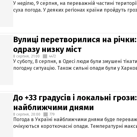
У неділю, 9 серпня, на переважній частині територі
суха погода. У деяких регіонах країни пройдуть гро
Вулиці перетворилися на річки
одразу низку міст
8 серпня,
21:00
4472
У суботу, 8 серпня, в Одесі люди були змушені тікат
погодну ситуацію. Також сильні опади були у Харкові
До +33 градусів і локальні гроз
найближчими днями
8 серпня,
20:00
779
Погода в Україні найближчими днями буде переваж
очікуються короткочасні опади. Температурні макси