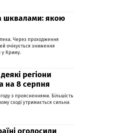
та шквалами: якою
спека. Через проходження
ей очікується зниження
 у Криму.
 деякі регіони
а на 8 серпня
огоду з проясненнями. Більшість
ному сході утримається сильна
країні оголосили