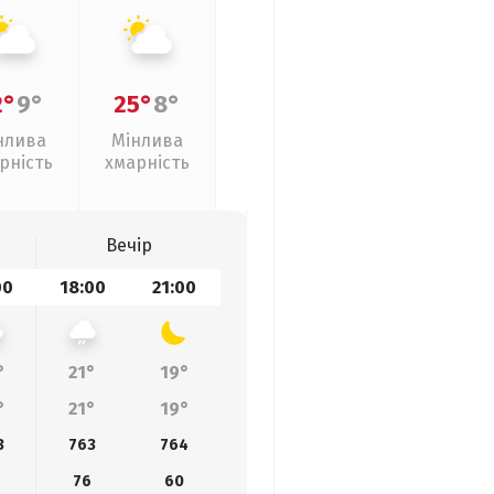
2°
9°
25°
8°
нлива
Мінлива
рність
хмарність
Вечір
00
18:00
21:00
°
21°
19°
°
21°
19°
3
763
764
76
60