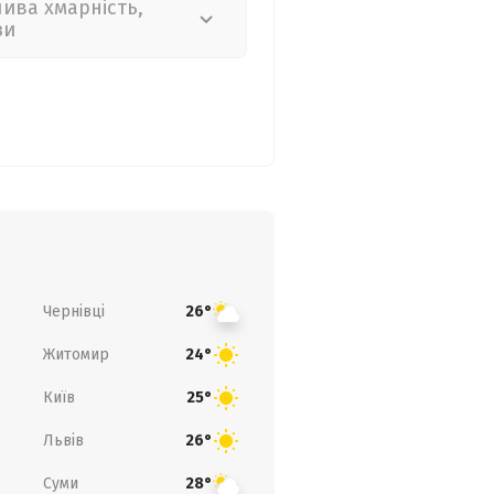
лива хмарність,
зи
Чернівці
26°
Житомир
24°
Київ
25°
Львів
26°
Суми
28°