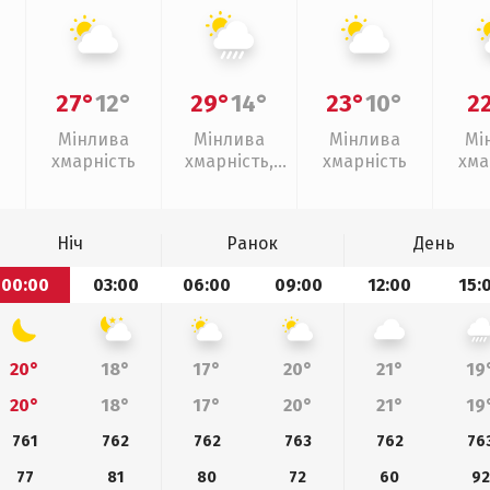
27°
12°
29°
14°
23°
10°
2
Мінлива
Мінлива
Мінлива
Мі
хмарність
хмарність,
хмарність
хма
зливи
Ніч
Ранок
День
00:00
03:00
06:00
09:00
12:00
15:
20°
18°
17°
20°
21°
19
20°
18°
17°
20°
21°
19
761
762
762
763
762
76
77
81
80
72
60
92