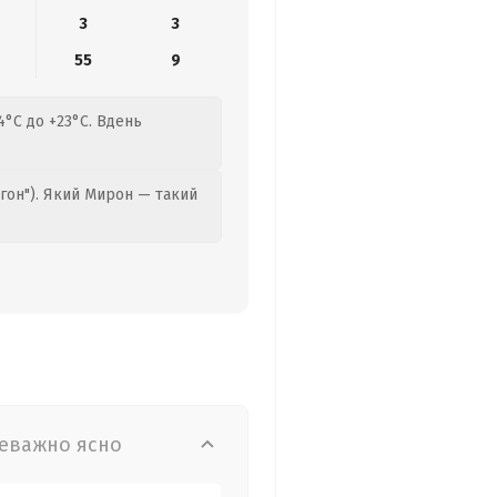
3
3
55
9
4°C до +23°C. Вдень
гон"). Який Мирон — такий
еважно ясно