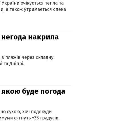
ї України очікується тепла та
зи, а також утримається спека
: негода накрила
и з пляжів через складну
 та Дніпрі.
и: якою буде погода
но сухою, хоч подекуди
муми сягнуть +33 градусів.