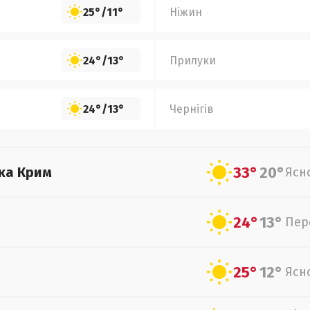
25°
/
11°
Ніжин
24°
/
13°
Прилуки
24°
/
13°
Чернігів
33°
20°
ка Крим
Ясн
24°
13°
Пер
25°
12°
Ясн