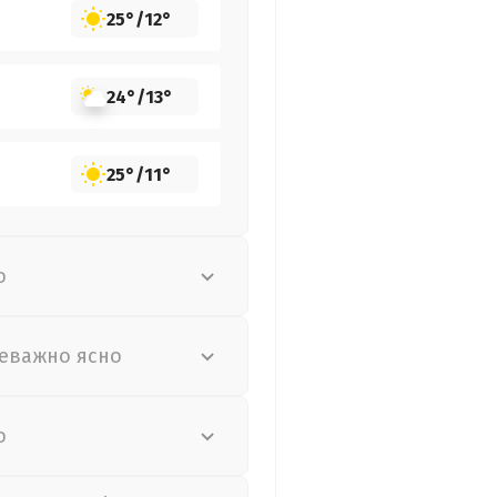
25°
/
12°
24°
/
13°
25°
/
11°
о
еважно ясно
о