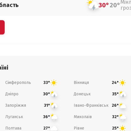
Мін
30°
20°
бласть
гро
їні
Сімферополь
Вінниця
33°
24°
Дніпро
Донецьк
30°
35°
Запоріжжя
Івано-Франківськ
31°
26°
Луганськ
Миколаїв
36°
32°
Полтава
Рівне
27°
25°