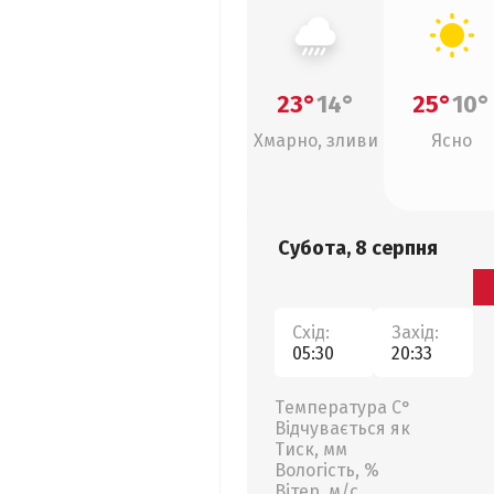
23°
14°
25°
10°
Хмарно, зливи
Ясно
Субота, 8 серпня
Схід:
Захід:
05:30
20:33
Температура С°
Відчувається як
Тиск, мм
Вологість, %
Вітер, м/с