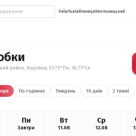
Київ
Львів
Вінниця
Хмельницький
обки
ький район, Коробки, 51.73°Пн, 30.71°Сх
ора
По годинах
Тиждень
10 днів
2 тижні
Пн
Вт
Ср
Завтра
11.08
12.08
1