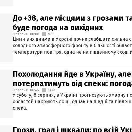
До +38, але місцями з грозами 
буде погода на вихідних
8 серпня,
08:00
976
Цими вихідними в Україні почне слабшати сильна 
холодного атмосферного фронту в більшості област
температури повітря, одна не на південному сході й
Похолодання йде в Україну, але
потерпатимуть від спеки: погод
8 серпня,
06:46
1339
У суботу, 8 серпня, в Україні прогнозують хмарну п
областей накриють дощі, однак на півдні та півден
спека.
Грози, град і шквали: по всій У