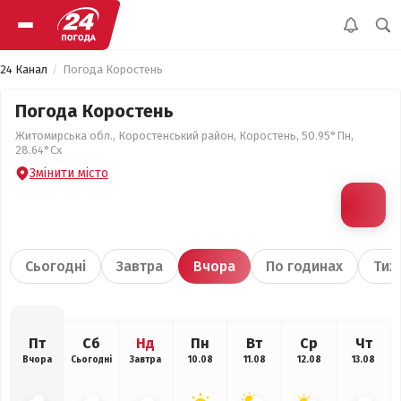
24 Канал
Погода Коростень
Погода Коростень
Житомирська обл., Коростенський район, Коростень, 50.95°Пн,
28.64°Сх
Змінити місто
Сьогодні
Завтра
Вчора
По годинах
Тиж
Пт
Сб
Нд
Пн
Вт
Ср
Чт
Вчора
Сьогодні
Завтра
10.08
11.08
12.08
13.08