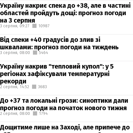
Україну накриє спека до +38, але в частині
областей пройдуть дощі: прогноз погоди
на 3 серпня
3 серпня,
09:27
10987
Від спеки +40 градусів до злив зі
шквалами: прогноз погоди на тиждень
3 серпня,
08:00
5464
Україну накрив "тепловий купол": у 5
регіонах зафіксували температурні
рекорди
2 серпня,
14:52
3683
До +37 та локальні грози: синоптики дали
прогноз погоди на початок нового тижня
2 серпня,
08:00
1794
Дощитиме лише на Заході, але припече до