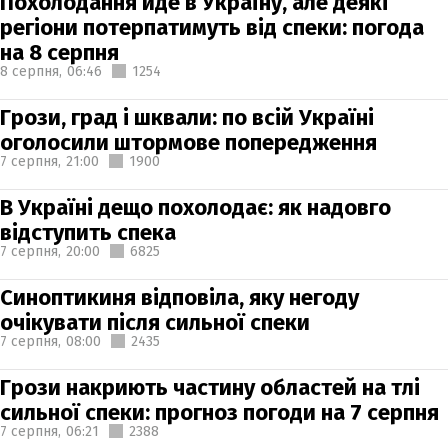
Похолодання йде в Україну, але деякі
регіони потерпатимуть від спеки: погода
на 8 серпня
8 серпня,
06:46
1254
Грози, град і шквали: по всій Україні
оголосили штормове попередження
7 серпня,
21:00
1900
В Україні дещо похолодає: як надовго
відступить спека
7 серпня,
20:00
6825
Синоптикиня відповіла, яку негоду
очікувати після сильної спеки
7 серпня,
08:00
2435
Грози накриють частину областей на тлі
сильної спеки: прогноз погоди на 7 серпня
7 серпня,
06:21
2388