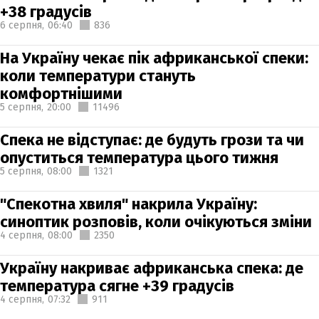
+38 градусів
6 серпня,
06:40
836
На Україну чекає пік африканської спеки:
коли температури стануть
комфортнішими
5 серпня,
20:00
11496
Спека не відступає: де будуть грози та чи
опуститься температура цього тижня
5 серпня,
08:00
1321
"Спекотна хвиля" накрила Україну:
синоптик розповів, коли очікуються зміни
4 серпня,
08:00
2350
Україну накриває африканська спека: де
температура сягне +39 градусів
4 серпня,
07:32
911