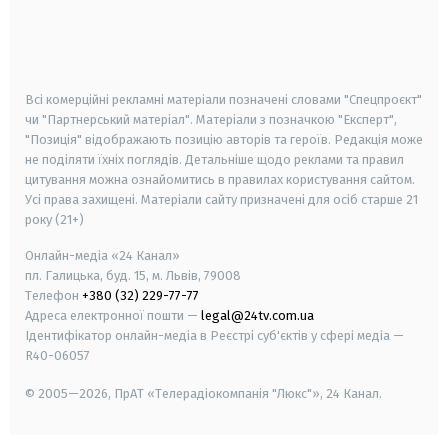
android
apple
smart tv
samsung smart tv
Всі комерційні рекламні матеріали позначені словами "Спецпроєкт"
чи "Партнерський матеріал". Матеріали з позначкою "Експерт",
"Позиція" відображають позицію авторів та героїв. Редакція може
не поділяти їхніх поглядів. Детальніше щодо реклами та правил
цитування можна ознайомитись в правилах користування сайтом.
Усі права захищені.
Матеріали сайту призначені для осіб старше
21
року (21+)
Онлайн-медіа «24 Канал»
пл. Галицька, буд. 15, м. Львів, 79008
Телефон
+380 (32) 229-77-77
Адреса електронної пошти —
legal@24tv.com.ua
Ідентифікатор онлайн-медіа в Реєстрі суб'єктів у сфері медіа —
R40-06057
© 2005—2026,
ПрАТ «Телерадіокомпанія "Люкс"», 24 Канал.