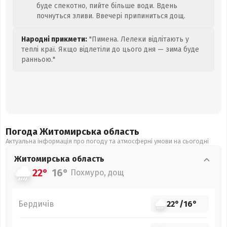
буде спекотно, пийте більше води. Вдень
почнуться зливи. Ввечері припиниться дощ.
Народні прикмети:
"Пимена. Лелеки відлітають у
теплі краї. Якщо відлетіли до цього дня — зима буде
ранньою."
Погода Житомирська
область
Актуальна інформація про погоду та атмосферні умови на сьогодні
Житомирська
область
22°
16°
Похмуро, дощ
Бердичів
22°
/
16°