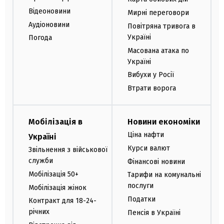
Відеоновини
Мирні переговори
Аудіоновини
Повітряна тривога в
Україні
Погода
Масована атака по
Україні
Вибухи у Росії
Втрати ворога
Мобілізація в
Новини економіки
Ціна нафти
Україні
Курси валют
Звільнення з військової
служби
Фінансові новини
Мобілізація 50+
Тарифи на комунальні
послуги
Мобілізація жінок
Податки
Контракт для 18-24-
річних
Пенсія в Україні