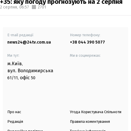
+35: яку погоду прогнозують на 2 серпня
2 серпня,
06:57
2701
E-mail редакції
Номер телефону:
news24@24tv.com.ua
+38 044 390 5077
Ми тут:
Ми в соцмережах:
м.Київ
,
вул. Володимирська
офіс
61/11,
50
Про нас
Угода Користувача Спільноти
Редакція
Правила коментування