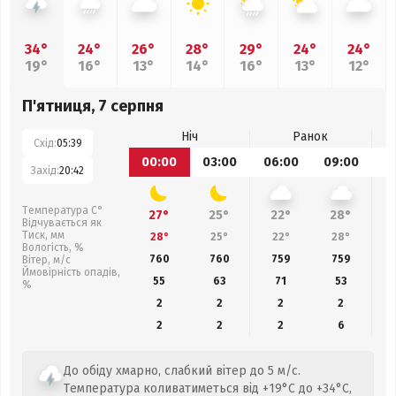
34°
24°
26°
28°
29°
24°
24°
19°
16°
13°
14°
16°
13°
12°
П'ятниця, 7 серпня
Ніч
Ранок
Схід:
05:39
00:00
03:00
06:00
09:00
1
Захід:
20:42
Температура С°
27°
25°
22°
28°
Відчувається як
Тиск, мм
28°
25°
22°
28°
Вологість, %
760
760
759
759
Вітер, м/с
Ймовірність опадів,
55
63
71
53
%
2
2
2
2
2
2
2
6
До обіду хмарно, слабкий вітер до 5 м/с.
Температура коливатиметься від +19°C до +34°C,