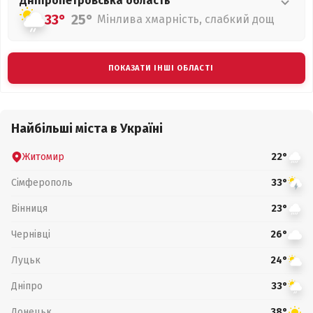
Дніпропетровська
область
33°
25°
Мінлива хмарність, слабкий дощ
ПОКАЗАТИ ІНШІ ОБЛАСТІ
Найбільші міста в Україні
Житомир
22°
Сімферополь
33°
Вінниця
23°
Чернівці
26°
Луцьк
24°
Дніпро
33°
Донецьк
38°