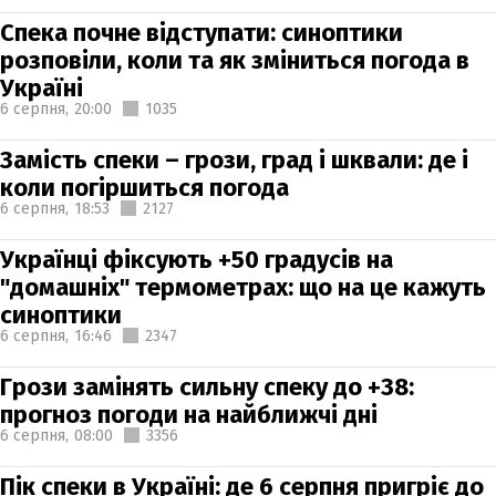
Спека почне відступати: синоптики
розповіли, коли та як зміниться погода в
Україні
6 серпня,
20:00
1035
Замість спеки – грози, град і шквали: де і
коли погіршиться погода
6 серпня,
18:53
2127
Українці фіксують +50 градусів на
"домашніх" термометрах: що на це кажуть
синоптики
6 серпня,
16:46
2347
Грози замінять сильну спеку до +38:
прогноз погоди на найближчі дні
6 серпня,
08:00
3356
Пік спеки в Україні: де 6 серпня пригріє до