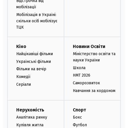
Відстрочка від
мобілізації
Мобілізація в Україні:
скільки осіб мобілізує
ТЦК
Кіно
Новини Освіти
Найцікавіші фільми
Міністерство освіти та
науки України
Українські фільми
Школа
Фільми на вечір
НМТ 2026
Комедії
Саморозвиток
Серіали
Навчання за кордоном
Нерухомість
Спорт
Аналітика ринку
Бокс
Купівля житла
Футбол