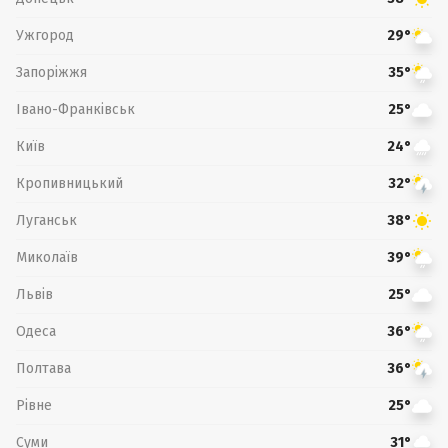
Ужгород
29°
Запоріжжя
35°
Івано-Франківськ
25°
Київ
24°
Кропивницький
32°
Луганськ
38°
Миколаїв
39°
Львів
25°
Одеса
36°
Полтава
36°
Рівне
25°
Суми
31°