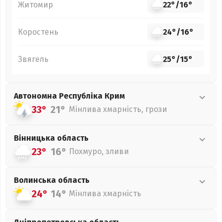
Житомир
22°
/
16°
Коростень
24°
/
16°
Звягель
25°
/
15°
Автономна Республіка Крим
33°
21°
Мінлива хмарність, грози
Вінницька
область
23°
16°
Похмуро, зливи
Волинська
область
24°
14°
Мінлива хмарність