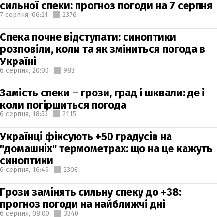
сильної спеки: прогноз погоди на 7 серпня
7 серпня,
06:21
2376
Спека почне відступати: синоптики
розповіли, коли та як зміниться погода в
Україні
6 серпня,
20:00
983
Замість спеки – грози, град і шквали: де і
коли погіршиться погода
6 серпня,
18:53
2115
Українці фіксують +50 градусів на
"домашніх" термометрах: що на це кажуть
синоптики
6 серпня,
16:46
2308
Грози замінять сильну спеку до +38:
прогноз погоди на найближчі дні
6 серпня,
08:00
3340