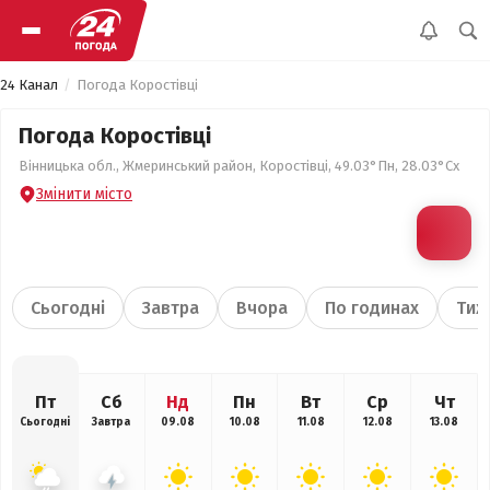
24 Канал
Погода Коростівці
Погода Коростівці
Вінницька обл., Жмеринський район, Коростівці, 49.03°Пн, 28.03°Сх
Змінити місто
Сьогодні
Завтра
Вчора
По годинах
Тиж
Пт
Сб
Нд
Пн
Вт
Ср
Чт
Сьогодні
Завтра
09.08
10.08
11.08
12.08
13.08