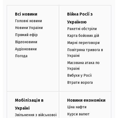
Всі новини
Війна Росії з
Головні новини
Україною
Новини України
Ракетні обстріли
Прямий ефір
Карта бойових дій
Відеоновини
Мирні переговори
Аудіоновини
Повітряна тривога в
Україні
Погода
Масована атака по
Україні
Вибухи у Росії
Втрати ворога
Мобілізація в
Новини економіки
Ціна нафти
Україні
Курси валют
Звільнення з військової