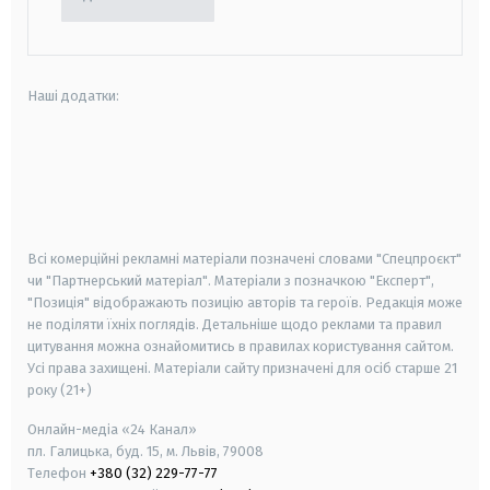
Наші додатки:
android
apple
smart tv
samsung smart tv
Всі комерційні рекламні матеріали позначені словами "Спецпроєкт"
чи "Партнерський матеріал". Матеріали з позначкою "Експерт",
"Позиція" відображають позицію авторів та героїв. Редакція може
не поділяти їхніх поглядів. Детальніше щодо реклами та правил
цитування можна ознайомитись в правилах користування сайтом.
Усі права захищені.
Матеріали сайту призначені для осіб старше
21
року (21+)
Онлайн-медіа «24 Канал»
пл. Галицька, буд. 15, м. Львів, 79008
Телефон
+380 (32) 229-77-77