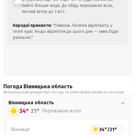
пийте більше води. До обіду переважно ясно,
легкий вітер до 3 м/с.
Народні прикмети:
"Пимена. Лелеки відлітають у
теплі краї. Якщо відлетіли до цього дня — зима буде
ранньою."
Погода Вінницька
область
Актуальна інформація про погоду та атмосферні умови на сьогодні
Вінницька
область
34°
21°
Переважно ясно
Вінниця
34°
/
21°