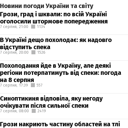
Новини погоди України та світу
Грози, град і шквали: по всій Україні
оголосили штормове попередження
7 серпня,
21:00
1134
В Україні дещо похолодає: як надовго
відступить спека
7 серпня,
20:00
1526
Похолодання йде в Україну, але деякі
регіони потерпатимуть від спеки: погода
на 8 серпня
7 серпня,
17:39
557
Синоптикиня відповіла, яку негоду
очікувати після сильної спеки
7 серпня,
08:00
2419
Грози накриють частину областей на тлі