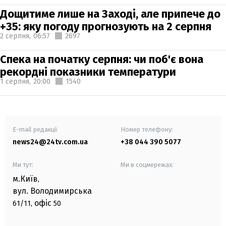
Дощитиме лише на Заході, але припече до
+35: яку погоду прогнозують на 2 серпня
2 серпня,
06:57
2697
Спека на початку серпня: чи поб'є вона
рекордні показники температури
1 серпня,
20:00
1540
E-mail редакції
Номер телефону:
news24@24tv.com.ua
+38 044 390 5077
Ми тут:
Ми в соцмережах:
м.Київ
,
вул. Володимирська
офіс
61/11,
50