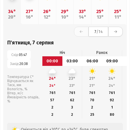
34°
27°
26°
29°
33°
25°
25°
20°
16°
12°
10°
14°
13°
11°
7
/14
П'ятниця, 7 серпня
Ніч
Ранок
Схід:
05:47
00:00
03:00
06:00
09:00
1
Захід:
20:38
Температура С°
24°
23°
21°
24°
Відчувається як
Тиск, мм
24°
23°
21°
24°
Вологість, %
761
761
761
761
Вітер, м/с
Ймовірність опадів,
57
62
70
92
%
2
3
2
1
2
2
25
80
Очікується від +20°C до +34°C, буде спекотно,