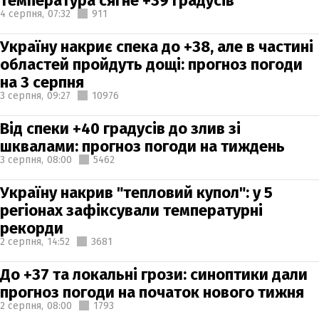
температура сягне +39 градусів
4 серпня,
07:32
911
Україну накриє спека до +38, але в частині
областей пройдуть дощі: прогноз погоди
на 3 серпня
3 серпня,
09:27
10976
Від спеки +40 градусів до злив зі
шквалами: прогноз погоди на тиждень
3 серпня,
08:00
5462
Україну накрив "тепловий купол": у 5
регіонах зафіксували температурні
рекорди
2 серпня,
14:52
3681
До +37 та локальні грози: синоптики дали
прогноз погоди на початок нового тижня
2 серпня,
08:00
1793