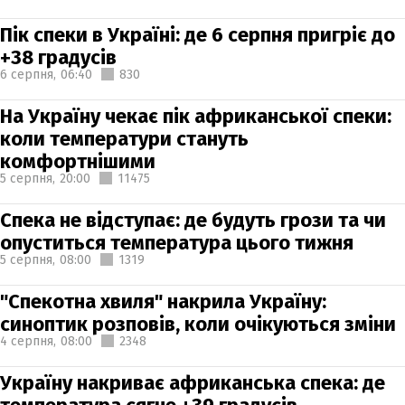
Пік спеки в Україні: де 6 серпня пригріє до
+38 градусів
6 серпня,
06:40
830
На Україну чекає пік африканської спеки:
коли температури стануть
комфортнішими
5 серпня,
20:00
11475
Спека не відступає: де будуть грози та чи
опуститься температура цього тижня
5 серпня,
08:00
1319
"Спекотна хвиля" накрила Україну:
синоптик розповів, коли очікуються зміни
4 серпня,
08:00
2348
Україну накриває африканська спека: де