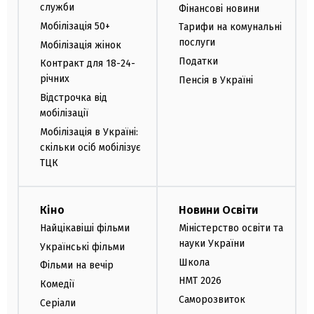
служби
Фінансові новини
Мобілізація 50+
Тарифи на комунальні
послуги
Мобілізація жінок
Податки
Контракт для 18-24-
річних
Пенсія в Україні
Відстрочка від
мобілізації
Мобілізація в Україні:
скільки осіб мобілізує
ТЦК
Кіно
Новини Освіти
Найцікавіші фільми
Міністерство освіти та
науки України
Українські фільми
Школа
Фільми на вечір
НМТ 2026
Комедії
Саморозвиток
Серіали