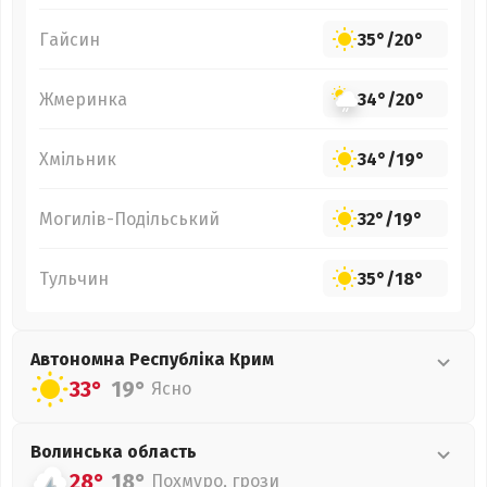
Гайсин
35°
/
20°
Жмеринка
34°
/
20°
Хмільник
34°
/
19°
Могилів-Подільський
32°
/
19°
Тульчин
35°
/
18°
Автономна Республіка Крим
33°
19°
Ясно
Волинська
область
28°
18°
Похмуро, грози