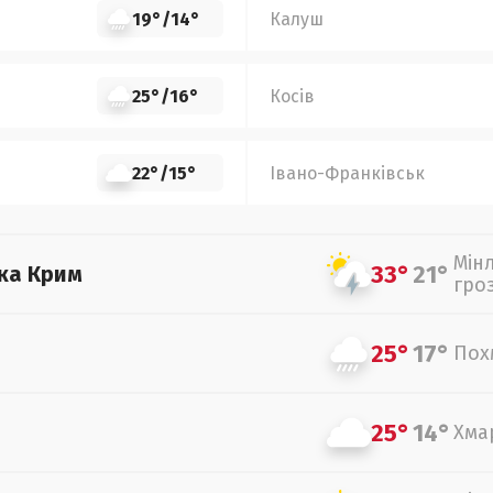
19°
/
14°
Калуш
25°
/
16°
Косів
22°
/
15°
Івано-Франківськ
Мін
33°
21°
ка Крим
гро
25°
17°
Пох
25°
14°
Хма