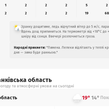
1
2
2
2
5
2
2
2
2
2
19
6
Зранку дощитиме, ледь відчутний вітер до 5 м/с, пара
Вдень дощ припиниться. На термометрі від +18°C до +3
шкіру від сонця. Ввечері розпочнеться гроза.
Народні прикмети:
"Пимена. Лелеки відлітають у теплі кр
дня — зима буде ранньою."
анківська
область
огоду та атмосферні умови на сьогодні
19°
14°
область
Пох