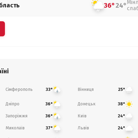
Мін
36°
24°
бласть
сла
їні
Сімферополь
Вінниця
33°
25°
Дніпро
Донецьк
36°
38°
Запоріжжя
Київ
36°
24°
Миколаїв
Львів
37°
24°