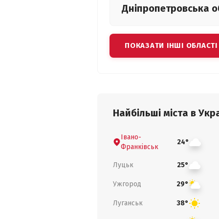
Дніпропетровська
о
ПОКАЗАТИ ІНШІ ОБЛАСТІ
Найбільші міста в Укра
Івано-
24°
Франківськ
Луцьк
25°
Ужгород
29°
Луганськ
38°