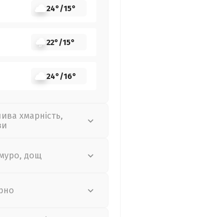
24°
/
15°
22°
/
15°
24°
/
16°
лива хмарність,
зи
муро, дощ
рно