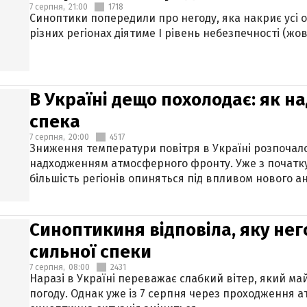
7 серпня,
21:00
1718
Синоптики попередили про негоду, яка накриє усі об
різних регіонах діятиме І рівень небезпечності (жов
В Україні дещо похолодає: як н
спека
7 серпня,
20:00
4517
Зниження температури повітря в Україні розпочалос
надходженням атмосферного фронту. Уже з початку
більшість регіонів опиняться під впливом нового а
Синоптикиня відповіла, яку нег
сильної спеки
7 серпня,
08:00
2431
Наразі в Україні переважає слабкий вітер, який м
погоду. Однак уже із 7 серпня через проходження 