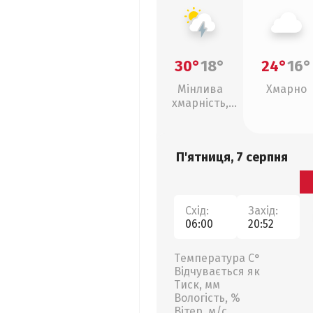
30°
18°
24°
16°
Мінлива
Хмарно
хмарність,
грози
П'ятниця, 7 серпня
Схід:
Захід:
06:00
20:52
Температура С°
Відчувається як
Тиск, мм
Вологість, %
Вітер, м/с