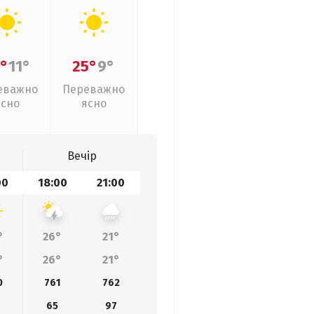
°
11°
25°
9°
еважно
Переважно
ясно
ясно
Вечір
00
18:00
21:00
°
26°
21°
°
26°
21°
0
761
762
65
97