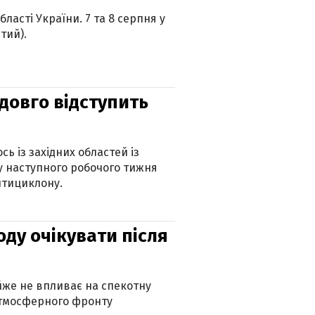
ласті України. 7 та 8 серпня у
тий).
адовго відступить
ь із західних областей із
 наступного робочого тижня
нтициклону.
оду очікувати після
айже не впливає на спекотну
атмосферного фронту