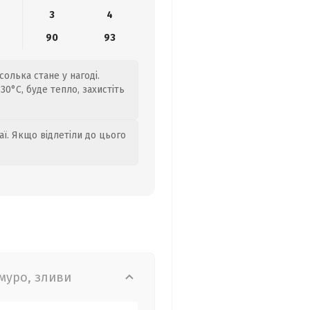
3
4
8
90
93
солька стане у нагоді.
0°C, буде тепло, захистіть
аї. Якщо відлетіли до цього
муро, зливи