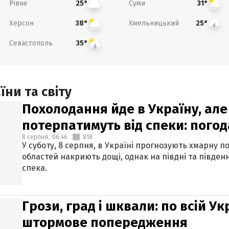
Рівне
Суми
25°
31°
Херсон
Хмельницький
38°
25°
Севастополь
35°
ни та світу
Похолодання йде в Україну, але
потерпатимуть від спеки: погод
8 серпня,
06:46
818
У суботу, 8 серпня, в Україні прогнозують хмарну п
областей накриють дощі, однак на півдні та півден
спека.
Грози, град і шквали: по всій У
штормове попередження