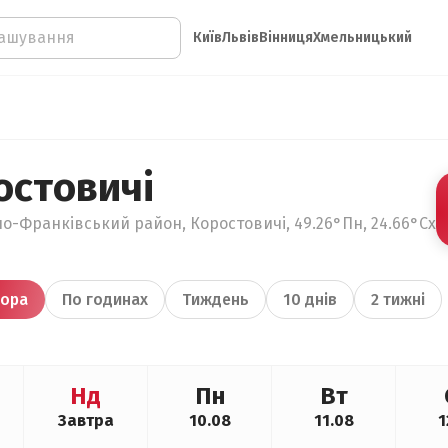
Київ
Львів
Вінниця
Хмельницький
остовичі
но-Франківський район, Коростовичі, 49.26°Пн, 24.66°Сх
ора
По годинах
Тиждень
10 днів
2 тижні
Нд
Пн
Вт
Завтра
10.08
11.08
1