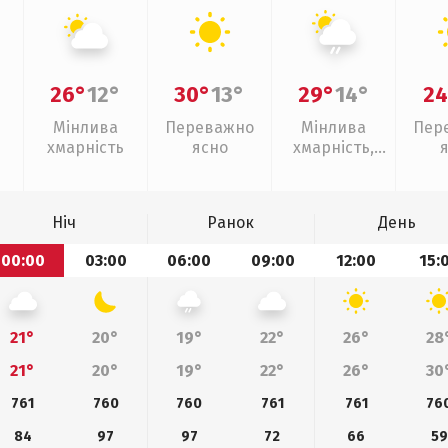
26°
12°
30°
13°
29°
14°
24
Мінлива
Переважно
Мінлива
Пер
хмарність
ясно
хмарність,
слабкий дощ
Ніч
Ранок
День
00:00
03:00
06:00
09:00
12:00
15:
21°
20°
19°
22°
26°
28
21°
20°
19°
22°
26°
30
761
760
760
761
761
76
84
97
97
72
66
59