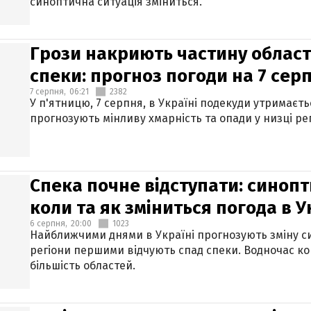
синоптична ситуація зміниться.
Грози накриють частину областе
спеки: прогноз погоди на 7 сер
7 серпня,
06:21
2382
У п'ятницю, 7 серпня, в Україні подекуди утримаєт
прогнозують мінливу хмарність та опади у низці рег
Спека почне відступати: синопт
коли та як зміниться погода в У
6 серпня,
20:00
1023
Найближчими днями в Україні прогнозують зміну син
регіони першими відчують спад спеки. Водночас к
більшість областей.