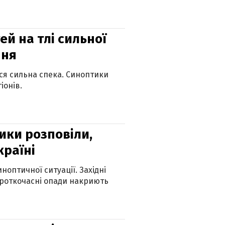
й на тлі сильної
пня
ься сильна спека. Синоптики
іонів.
ики розповіли,
країні
оптичної ситуації. Західні
ороткочасні опади накриють