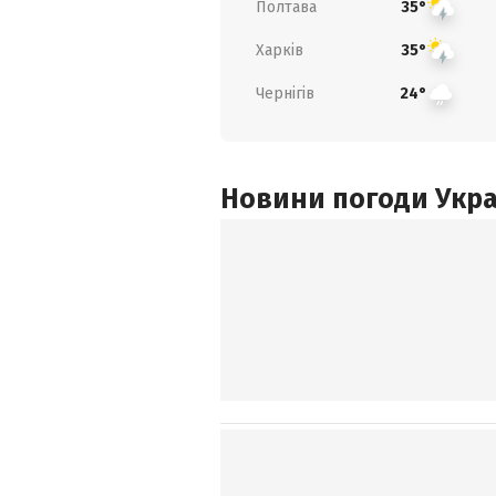
Полтава
35°
Харків
35°
Чернігів
24°
Новини погоди Украї