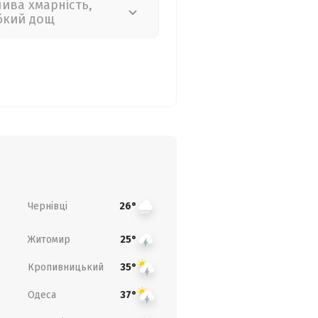
лива хмарність,
бкий дощ
Чернівці
26°
Житомир
25°
Кропивницький
35°
Одеса
37°