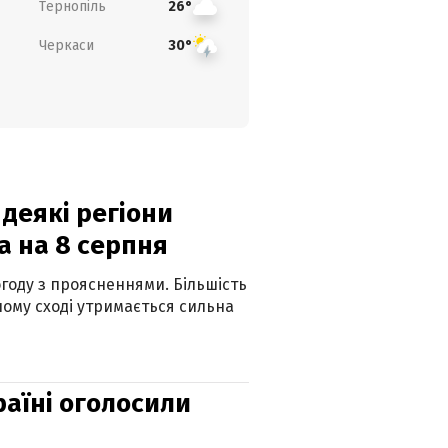
Тернопіль
26°
Черкаси
30°
 деякі регіони
а на 8 серпня
огоду з проясненнями. Більшість
ному сході утримається сильна
країні оголосили