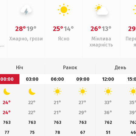
28°
19°
25°
14°
26°
13°
29
Хмарно, грози
Ясно
Мінлива
Пер
,
хмарність
Ніч
Ранок
День
00:00
03:00
06:00
09:00
12:00
15:
24°
22°
21°
27°
33°
35
24°
22°
21°
29°
36°
39
763
763
763
763
762
76
77
75
78
67
51
4