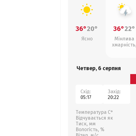
36°
20°
36°
22°
Ясно
Мінлива
хмарність
грози
Четвер, 6 серпня
Схід:
Захід:
05:17
20:22
Температура С°
Відчувається як
Тиск, мм
Вологість, %
Вітер, м/с