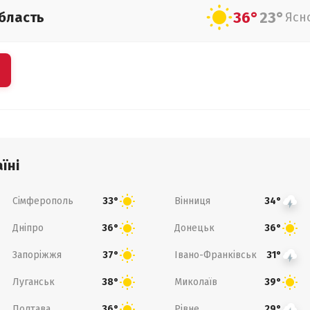
36°
23°
бласть
Ясн
їні
Сімферополь
Вінниця
33°
34°
Дніпро
Донецьк
36°
36°
Запоріжжя
Івано-Франківськ
37°
31°
Луганськ
Миколаїв
38°
39°
Полтава
Рівне
36°
29°