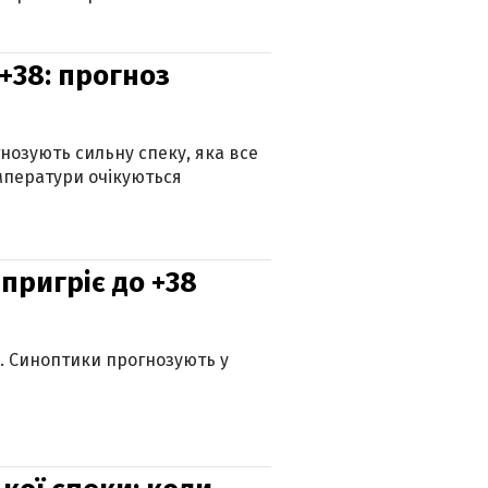
+38: прогноз
гнозують сильну спеку, яка все
мператури очікуються
 пригріє до +38
ю. Синоптики прогнозують у