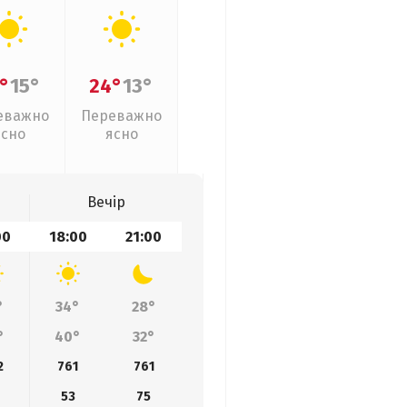
°
15°
24°
13°
еважно
Переважно
ясно
ясно
Вечір
00
18:00
21:00
°
34°
28°
°
40°
32°
2
761
761
6
53
75