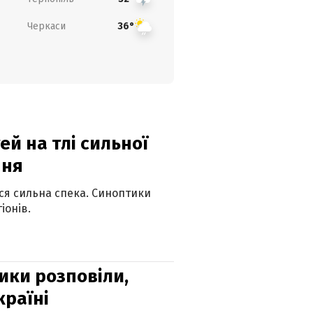
Черкаси
36°
й на тлі сильної
пня
ься сильна спека. Синоптики
іонів.
ики розповіли,
країні