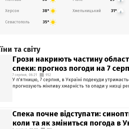
Херсон
Хмельницький
38°
31°
Севастополь
35°
ни та світу
Грози накриють частину областе
спеки: прогноз погоди на 7 сер
7 серпня,
06:21
952
У п'ятницю, 7 серпня, в Україні подекуди утримаєт
прогнозують мінливу хмарність та опади у низці рег
Спека почне відступати: синопт
коли та як зміниться погода в У