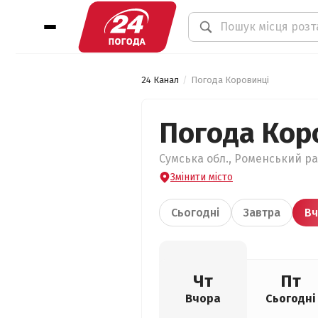
24 Канал
Погода Коровинці
Погода Кор
Сумська обл., Роменський рай
Змінити місто
Сьогодні
Завтра
Вч
Чт
Пт
Вчора
Сьогодні