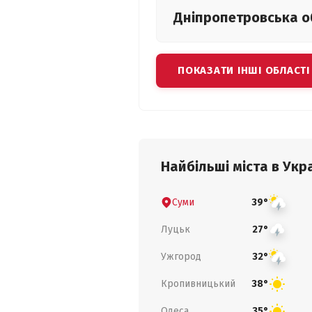
Дніпропетровська
о
ПОКАЗАТИ ІНШІ ОБЛАСТІ
Найбільші міста в Укра
Суми
39°
Луцьк
27°
Ужгород
32°
Кропивницький
38°
Одеса
35°