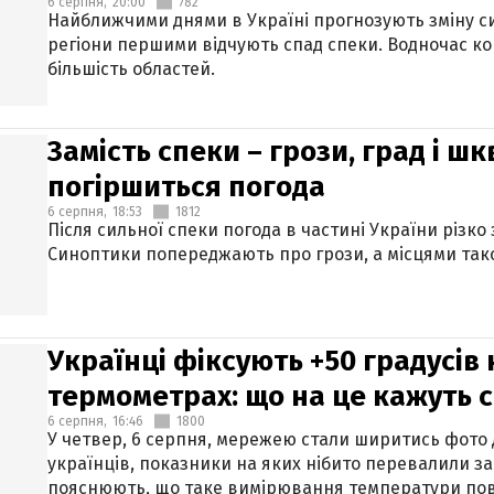
6 серпня,
20:00
782
Найближчими днями в Україні прогнозують зміну син
регіони першими відчують спад спеки. Водночас к
більшість областей.
Замість спеки – грози, град і шк
погіршиться погода
6 серпня,
18:53
1812
Після сильної спеки погода в частині України різко
Синоптики попереджають про грози, а місцями тако
Українці фіксують +50 градусів
термометрах: що на це кажуть 
6 серпня,
16:46
1800
У четвер, 6 серпня, мережею стали ширитись фото
українців, показники на яких нібито перевалили за
пояснюють, що таке вимірювання температури пов