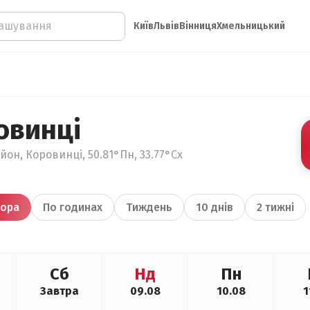
Київ
Львів
Вінниця
Хмельницький
овинці
он, Коровинці, 50.81°Пн, 33.77°Сх
ора
По годинах
Тиждень
10 днів
2 тижні
Сб
Нд
Пн
Завтра
09.08
10.08
1