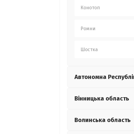
Конотоп
Ромни
Шостка
Автономна Республі
Вінницька
область
Волинська
область