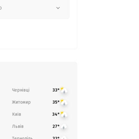
о
Чернівці
33°
Житомир
35°
Київ
34°
Львів
27°
Тернопіль
32°