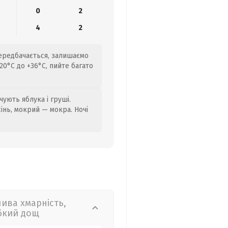
0
2
4
2
передбачається, залишаємо
0°C до +36°C, пийте багато
ують яблука і груші.
сінь, мокрий — мокра. Ночі
лива хмарність,
бкий дощ