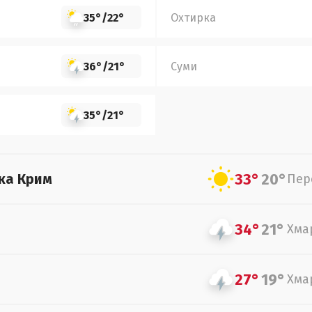
35°
/
22°
Охтирка
36°
/
21°
Суми
35°
/
21°
33°
20°
ка Крим
Пер
34°
21°
Хма
27°
19°
Хма