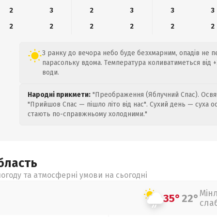
2
3
2
3
3
3
2
2
2
2
2
2
З ранку до вечора небо буде безхмарним, опадів не 
парасольку вдома. Температура коливатиметься від +2
води.
Народні прикмети:
"Преображення (Яблучний Спас). Освяч
"Прийшов Спас — пішло літо від нас". Сухий день — суха о
стають по-справжньому холодними."
бласть
огоду та атмосферні умови на сьогодні
Мін
35°
22°
сла