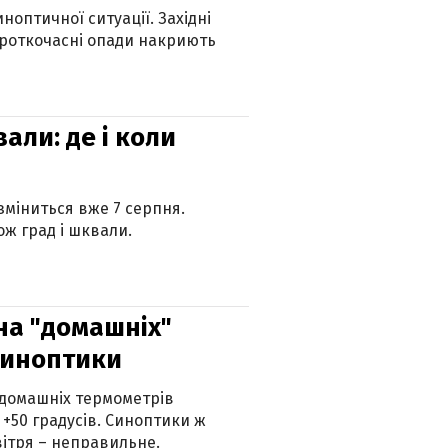
оптичної ситуації. Західні
ороткочасні опади накриють
вали: де і коли
 зміниться вже 7 серпня.
ж град і шквали.
 на "домашніх"
синоптики
 домашніх термометрів
 +50 градусів. Синоптики ж
ітря – неправильне.