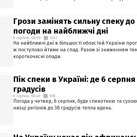
Грози замінять сильну спеку до 
погоди на найближчі дні
6 серпня,
08:00
3241
На найближчі дні в більшості областей України про
ж поступово йтиме на спад. Разом зі зниженням те
короткочасні опади.
Пік спеки в Україні: де 6 серпня
градусів
6 серпня,
06:40
818
Погода у четвер, 6 серпня, буде спекотною та сухо
низці регіонів до 38 градусів тепла вдень.