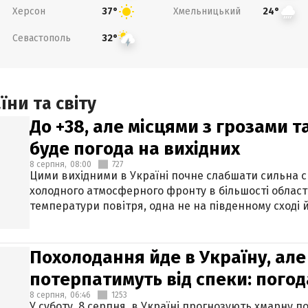
Херсон
Хмельницький
37°
24°
Севастополь
32°
ни та світу
До +38, але місцями з грозами 
буде погода на вихідних
8 серпня,
08:00
727
Цими вихідними в Україні почне слабшати сильна 
холодного атмосферного фронту в більшості област
температури повітря, одна не на південному сході й
Похолодання йде в Україну, але
потерпатимуть від спеки: погод
8 серпня,
06:46
1253
У суботу, 8 серпня, в Україні прогнозують хмарну п