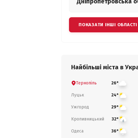
Дніпропетровська
о
ПОКАЗАТИ ІНШІ ОБЛАСТІ
Найбільші міста в Укра
Тернопіль
26°
Луцьк
24°
Ужгород
29°
Кропивницький
32°
Одеса
36°