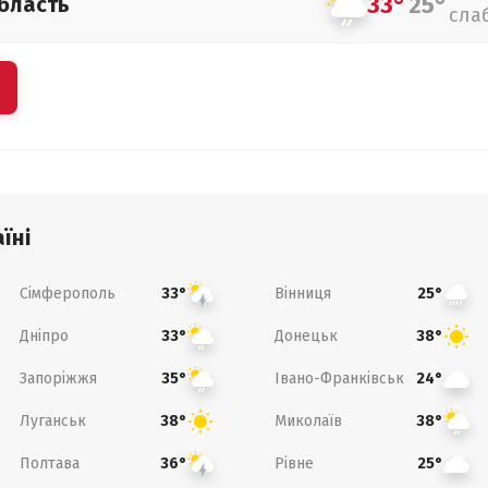
33°
25°
бласть
сла
їні
Сімферополь
Вінниця
33°
25°
Дніпро
Донецьк
33°
38°
Запоріжжя
Івано-Франківськ
35°
24°
Луганськ
Миколаїв
38°
38°
Полтава
Рівне
36°
25°