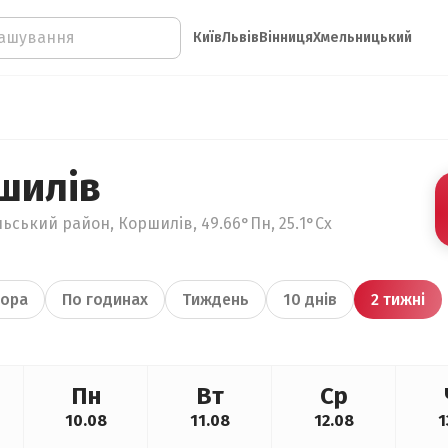
Київ
Львів
Вінниця
Хмельницький
шилів
льський район, Коршилів, 49.66°Пн, 25.1°Сх
ора
По годинах
Тиждень
10 днів
2 тижні
Пн
Вт
Ср
10.08
11.08
12.08
1