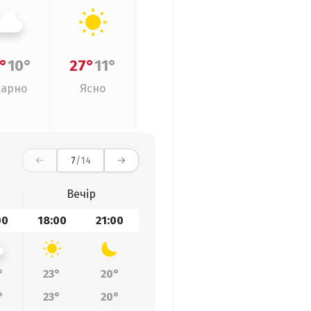
°
10°
27°
11°
арно
Ясно
7
/14
Вечір
00
18:00
21:00
°
23°
20°
°
23°
20°