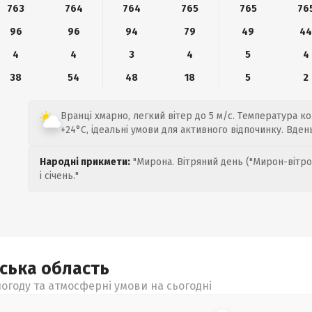
763
764
764
765
765
76
96
96
94
79
49
4
4
4
3
4
5
4
38
54
48
18
5
2
Вранці хмарно, легкий вітер до 5 м/с. Температура к
+24°C, ідеальні умови для активного відпочинку. Вден
Народні прикмети:
"Мирона. Вітряний день ("Мирон-вітро
і січень."
ьська
область
огоду та атмосферні умови на сьогодні