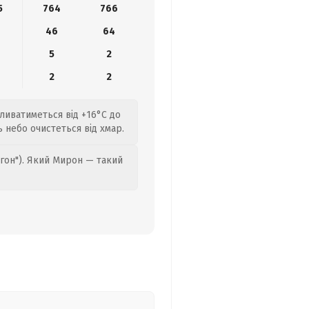
5
764
766
4
46
64
5
2
2
2
оливатиметься від +16°C до
ь небо очистеться від хмар.
гон"). Який Мирон — такий