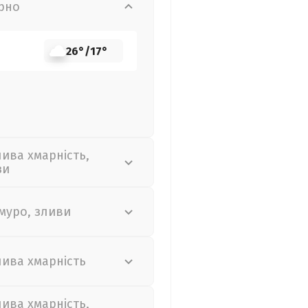
рно
26°
/
17°
лива хмарність,
зи
муро, зливи
лива хмарність
лива хмарність,