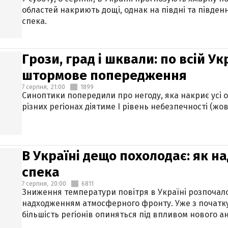
областей накриють дощі, однак на півдні та півден
спека.
Грози, град і шквали: по всій У
штормове попередження
7 серпня,
21:00
1899
Синоптики попередили про негоду, яка накриє усі об
різних регіонах діятиме І рівень небезпечності (жов
В Україні дещо похолодає: як н
спека
7 серпня,
20:00
6811
Зниження температури повітря в Україні розпочалос
надходженням атмосферного фронту. Уже з початку
більшість регіонів опиняться під впливом нового а