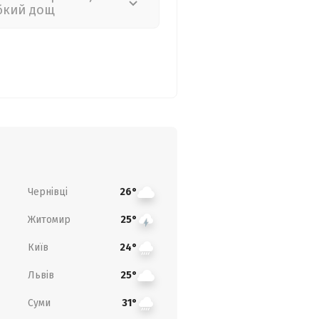
бкий дощ
Чернівці
26°
Житомир
25°
Київ
24°
Львів
25°
Суми
31°