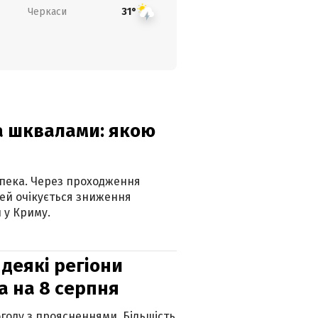
Черкаси
31°
та шквалами: якою
спека. Через проходження
ей очікується зниження
 у Криму.
 деякі регіони
а на 8 серпня
огоду з проясненнями. Більшість