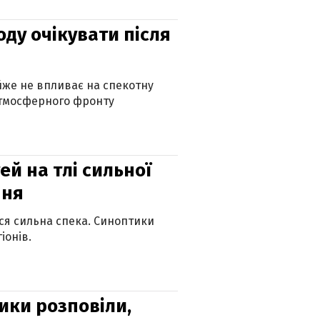
оду очікувати після
айже не впливає на спекотну
атмосферного фронту
й на тлі сильної
пня
ься сильна спека. Синоптики
іонів.
ики розповіли,