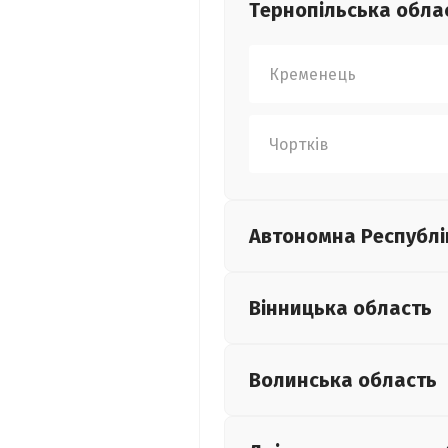
Тернопільська
обла
Кременець
Чортків
Автономна Республі
Вінницька
область
Волинська
область