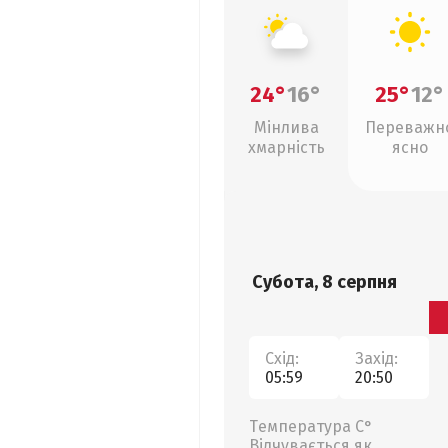
24°
16°
25°
12°
Мінлива
Переважн
хмарність
ясно
Субота, 8 серпня
Схід:
Захід:
05:59
20:50
Температура С°
Відчувається як