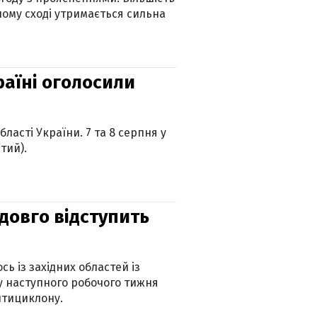
ному сході утримається сильна
країні оголосили
ласті України. 7 та 8 серпня у
тий).
адовго відступить
ь із західних областей із
 наступного робочого тижня
нтициклону.