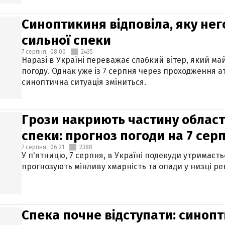
Синоптикиня відповіла, яку нег
сильної спеки
7 серпня,
08:00
2435
Наразі в Україні переважає слабкий вітер, який м
погоду. Однак уже із 7 серпня через проходження 
синоптична ситуація зміниться.
Грози накриють частину областе
спеки: прогноз погоди на 7 сер
7 серпня,
06:21
2388
У п'ятницю, 7 серпня, в Україні подекуди утримаєт
прогнозують мінливу хмарність та опади у низці рег
Спека почне відступати: синопт