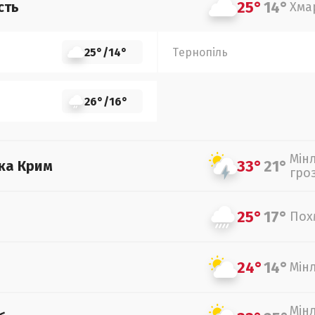
25°
14°
сть
Хма
25°
/
14°
Тернопіль
26°
/
16°
Мін
33°
21°
ка Крим
гро
25°
17°
Пох
24°
14°
Мін
Мін