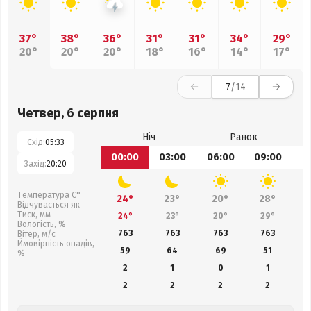
37°
38°
36°
31°
31°
34°
29°
20°
20°
20°
18°
16°
14°
17°
7
/14
Четвер, 6 серпня
Ніч
Ранок
Схід:
05:33
00:00
03:00
06:00
09:00
1
Захід:
20:20
Температура С°
24°
23°
20°
28°
Відчувається як
Тиск, мм
24°
23°
20°
29°
Вологість, %
763
763
763
763
Вітер, м/с
Ймовірність опадів,
59
64
69
51
%
2
1
0
1
2
2
2
2