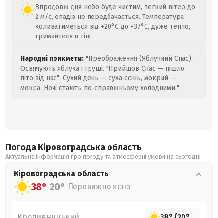
Впродовж дня небо буде чистим, легкий вітер до
2 м/с, опадів не передбачається. Температура
коливатиметься від +20°C до +37°C, дуже тепло,
тримайтеся в тіні.
Народні прикмети:
"Преображення (Яблучний Спас).
Освячують яблука і груші. "Прийшов Спас — пішло
літо від нас". Сухий день — суха осінь, мокрий —
мокра. Ночі стають по-справжньому холодними."
Погода Кіровоградська
область
Актуальна інформація про погоду та атмосферні умови на сьогодні
Кіровоградська
область
38°
20°
Переважно ясно
Кропивницький
38°
/
20°