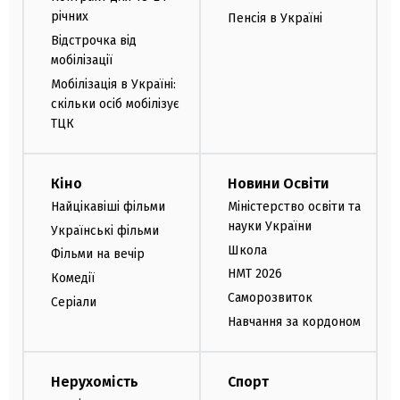
річних
Пенсія в Україні
Відстрочка від
мобілізації
Мобілізація в Україні:
скільки осіб мобілізує
ТЦК
Кіно
Новини Освіти
Найцікавіші фільми
Міністерство освіти та
науки України
Українські фільми
Школа
Фільми на вечір
НМТ 2026
Комедії
Саморозвиток
Серіали
Навчання за кордоном
Нерухомість
Спорт