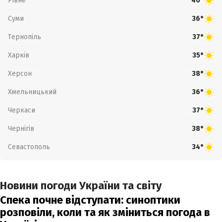
Рівне
40°
Суми
36°
Тернопіль
37°
Харків
35°
Херсон
38°
Хмельницький
36°
Черкаси
37°
Чернігів
38°
Севастополь
34°
Новини погоди України та світу
Спека почне відступати: синоптики
розповіли, коли та як зміниться погода в