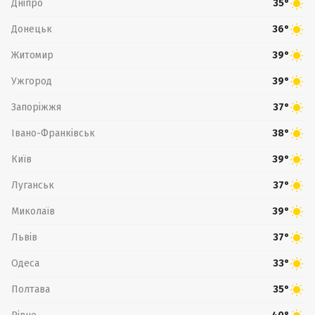
Дніпро
35°
Донецьк
36°
Житомир
39°
Ужгород
39°
Запоріжжя
37°
Івано-Франківськ
38°
Київ
39°
Луганськ
37°
Миколаїв
39°
Львів
37°
Одеса
33°
Полтава
35°