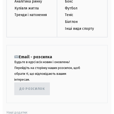
Аналітика ринку
Бокс
Купівля житла
Футбол
Тренди і натхнення
Теніс
Біатлон
Інші види спорту
Email - розсилка
Будьте в курсі всіх новин і оновлень!
Перейдіть на сторінку наших розсилок, щоб
обрати ті, що відповідають вашим
інтересам.
ДО РОЗСИЛОК
Наші додатки: