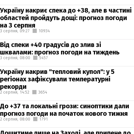
Україну накриє спека до +38, але в частині
областей пройдуть дощі: прогноз погоди
на 3 серпня
3 серпня,
09:27
10934
Від спеки +40 градусів до злив зі
шквалами: прогноз погоди на тиждень
3 серпня,
08:00
5457
Україну накрив "тепловий купол": у 5
регіонах зафіксували температурні
рекорди
2 серпня,
14:52
3654
До +37 та локальні грози: синоптики дали
прогноз погоди на початок нового тижня
2 серпня,
08:00
1791
Дощитиме лише на Заході, але припече до