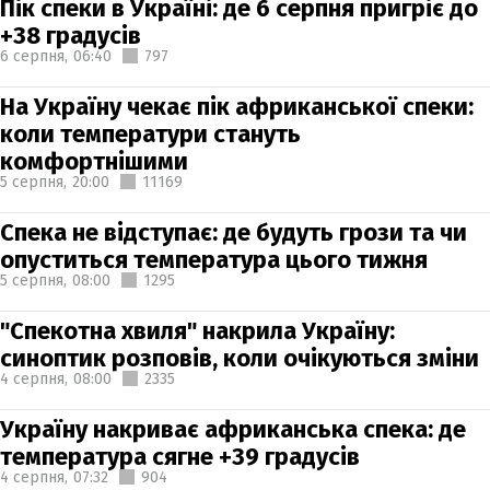
Пік спеки в Україні: де 6 серпня пригріє до
+38 градусів
6 серпня,
06:40
797
На Україну чекає пік африканської спеки:
коли температури стануть
комфортнішими
5 серпня,
20:00
11169
Спека не відступає: де будуть грози та чи
опуститься температура цього тижня
5 серпня,
08:00
1295
"Спекотна хвиля" накрила Україну:
синоптик розповів, коли очікуються зміни
4 серпня,
08:00
2335
Україну накриває африканська спека: де
температура сягне +39 градусів
4 серпня,
07:32
904