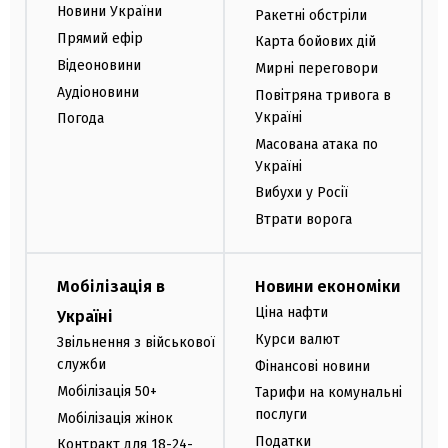
Новини України
Ракетні обстріли
Прямий ефір
Карта бойових дій
Відеоновини
Мирні переговори
Аудіоновини
Повітряна тривога в
Україні
Погода
Масована атака по
Україні
Вибухи у Росії
Втрати ворога
Мобілізація в
Новини економіки
Ціна нафти
Україні
Курси валют
Звільнення з військової
служби
Фінансові новини
Мобілізація 50+
Тарифи на комунальні
послуги
Мобілізація жінок
Податки
Контракт для 18-24-