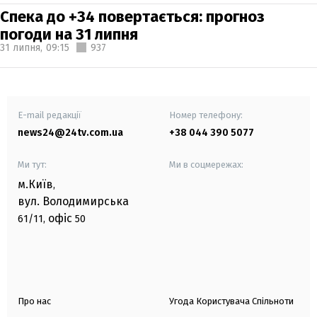
Спека до +34 повертається: прогноз
погоди на 31 липня
31 липня,
09:15
937
E-mail редакції
Номер телефону:
news24@24tv.com.ua
+38 044 390 5077
Ми тут:
Ми в соцмережах:
м.Київ
,
вул. Володимирська
офіс
61/11,
50
Про нас
Угода Користувача Спільноти