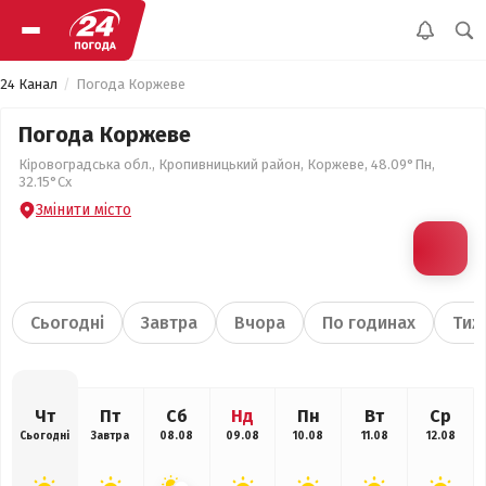
24 Канал
Погода Коржеве
Погода Коржеве
Кіровоградська обл., Кропивницький район, Коржеве, 48.09°Пн,
32.15°Сх
Змінити місто
Сьогодні
Завтра
Вчора
По годинах
Тиж
Чт
Пт
Сб
Нд
Пн
Вт
Ср
Сьогодні
Завтра
08.08
09.08
10.08
11.08
12.08