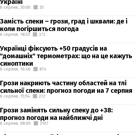
Україні
6 серпня,
20:00
35
Замість спеки – грози, град і шквали: де і
коли погіршиться погода
6 серпня,
18:53
372
Українці фіксують +50 градусів на
"домашніх" термометрах: що на це кажуть
синоптики
6 серпня,
16:46
874
Грози накриють частину областей на тлі
сильної спеки: прогноз погоди на 7 серпня
6 серпня,
15:54
272
Грози замінять сильну спеку до +38:
прогноз погоди на найближчі дні
6 серпня,
08:00
3107