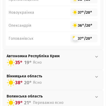
Новоукраїнка
37°
/
20°
Олександрія
36°
/
20°
Голованівськ
37°
/
20°
Автономна Республіка Крим
35°
19°
Ясно
Вінницька
область
38°
20°
Ясно
Волинська
область
39°
21°
Переважно ясно