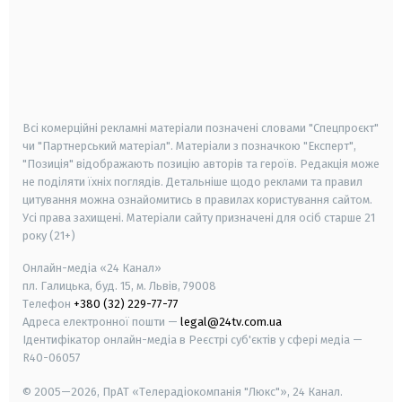
android
apple
smart tv
samsung smart tv
Всі комерційні рекламні матеріали позначені словами "Спецпроєкт"
чи "Партнерський матеріал". Матеріали з позначкою "Експерт",
"Позиція" відображають позицію авторів та героїв. Редакція може
не поділяти їхніх поглядів. Детальніше щодо реклами та правил
цитування можна ознайомитись в правилах користування сайтом.
Усі права захищені.
Матеріали сайту призначені для осіб старше
21
року (21+)
Онлайн-медіа «24 Канал»
пл. Галицька, буд. 15, м. Львів, 79008
Телефон
+380 (32) 229-77-77
Адреса електронної пошти —
legal@24tv.com.ua
Ідентифікатор онлайн-медіа в Реєстрі суб'єктів у сфері медіа —
R40-06057
© 2005—2026,
ПрАТ «Телерадіокомпанія "Люкс"», 24 Канал.