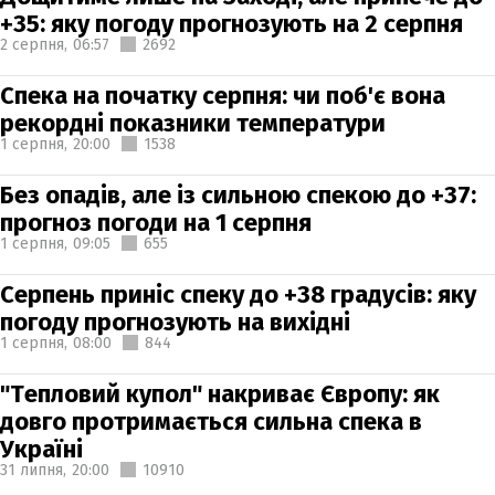
+35: яку погоду прогнозують на 2 серпня
2 серпня,
06:57
2692
Спека на початку серпня: чи поб'є вона
рекордні показники температури
1 серпня,
20:00
1538
Без опадів, але із сильною спекою до +37:
прогноз погоди на 1 серпня
1 серпня,
09:05
655
Серпень приніс спеку до +38 градусів: яку
погоду прогнозують на вихідні
1 серпня,
08:00
844
"Тепловий купол" накриває Європу: як
довго протримається сильна спека в
Україні
31 липня,
20:00
10910