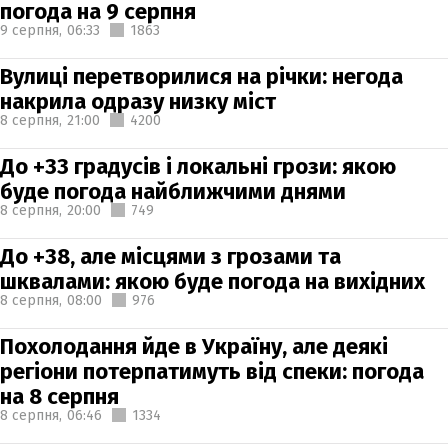
погода на 9 серпня
9 серпня,
06:33
1863
Вулиці перетворилися на річки: негода
накрила одразу низку міст
8 серпня,
21:00
4200
До +33 градусів і локальні грози: якою
буде погода найближчими днями
8 серпня,
20:00
749
До +38, але місцями з грозами та
шквалами: якою буде погода на вихідних
8 серпня,
08:00
976
Похолодання йде в Україну, але деякі
регіони потерпатимуть від спеки: погода
на 8 серпня
8 серпня,
06:46
1334