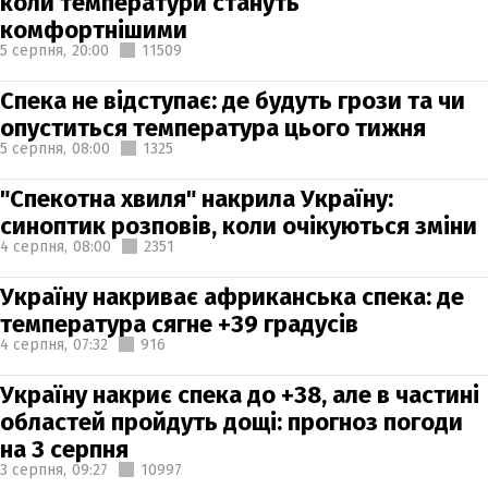
коли температури стануть
комфортнішими
5 серпня,
20:00
11509
Спека не відступає: де будуть грози та чи
опуститься температура цього тижня
5 серпня,
08:00
1325
"Спекотна хвиля" накрила Україну:
синоптик розповів, коли очікуються зміни
4 серпня,
08:00
2351
Україну накриває африканська спека: де
температура сягне +39 градусів
4 серпня,
07:32
916
Україну накриє спека до +38, але в частині
областей пройдуть дощі: прогноз погоди
на 3 серпня
3 серпня,
09:27
10997