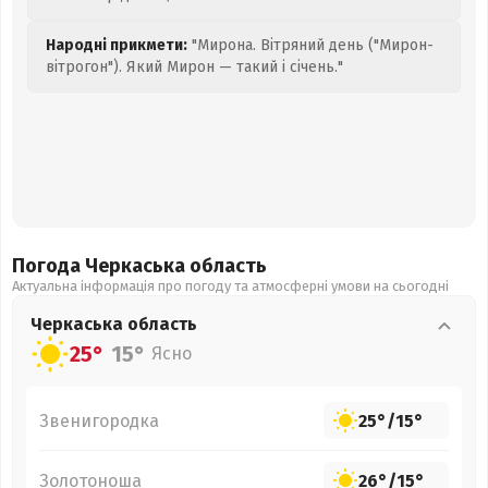
Народні прикмети:
"Мирона. Вітряний день ("Мирон-
вітрогон"). Який Мирон — такий і січень."
Погода Черкаська
область
Актуальна інформація про погоду та атмосферні умови на сьогодні
Черкаська
область
25°
15°
Ясно
Звенигородка
25°
/
15°
Золотоноша
26°
/
15°