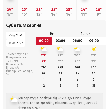
29°
25°
28°
32°
25°
24°
26°
17°
15°
12°
14°
14°
11°
9°
Субота, 8 серпня
Ніч
Ранок
Схід:
05:41
00:00
03:00
06:00
09:00
1
Захід:
20:27
Температура С°
23°
21°
20°
23°
Відчувається як
Тиск, мм
23°
21°
20°
23°
Вологість, %
760
759
760
760
Вітер, м/с
Ймовірність опадів,
80
89
94
76
%
1
1
4
2
2
2
9
33
Температура повітря від +17°C до +29°C, буде
досить тепло. До обіду мінлива хмарність, легкий
вітер до 4 м/с.