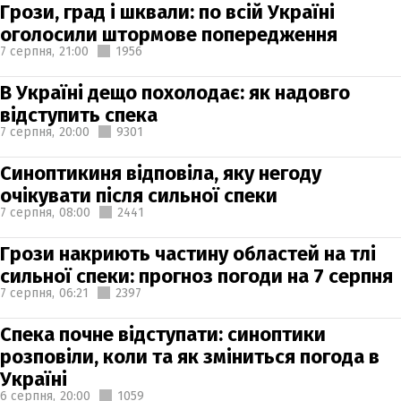
Грози, град і шквали: по всій Україні
оголосили штормове попередження
7 серпня,
21:00
1956
В Україні дещо похолодає: як надовго
відступить спека
7 серпня,
20:00
9301
Синоптикиня відповіла, яку негоду
очікувати після сильної спеки
7 серпня,
08:00
2441
Грози накриють частину областей на тлі
сильної спеки: прогноз погоди на 7 серпня
7 серпня,
06:21
2397
Спека почне відступати: синоптики
розповіли, коли та як зміниться погода в
Україні
6 серпня,
20:00
1059