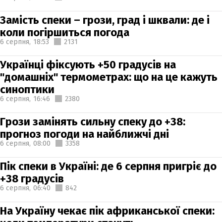
Замість спеки – грози, град і шквали: де і
коли погіршиться погода
6 серпня,
18:53
2131
Українці фіксують +50 градусів на
"домашніх" термометрах: що на це кажуть
синоптики
6 серпня,
16:46
2380
Грози замінять сильну спеку до +38:
прогноз погоди на найближчі дні
6 серпня,
08:00
3358
Пік спеки в Україні: де 6 серпня пригріє до
+38 градусів
6 серпня,
06:40
842
На Україну чекає пік африканської спеки: