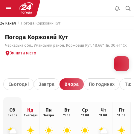
24 Канал
Погода Коржовий Кут
Погода Коржовий Кут
Черкаська обл., Уманський район, Коржовий Кут, 48.66°Пн, 30.44°Сх
Змінити місто
Сьогодні
Завтра
Вчора
По годинах
Тиж
Сб
Нд
Пн
Вт
Ср
Чт
Пт
Вчора
Сьогодні
Завтра
11.08
12.08
13.08
14.08