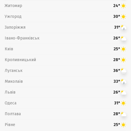
Житомир
24°
Ужгород
30°
Запоріжжя
31°
Івано-Франківськ
26°
Київ
25°
Кропивницький
28°
Луганськ
36°
Миколаїв
33°
Львів
26°
Одеса
31°
Полтава
28°
Рівне
25°