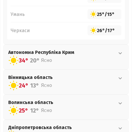
Умань
25°
/
15°
Черкаси
26°
/
17°
Автономна Республіка Крим
34°
20°
Ясно
Вінницька
область
24°
13°
Ясно
Волинська
область
25°
12°
Ясно
Дніпропетровська
область