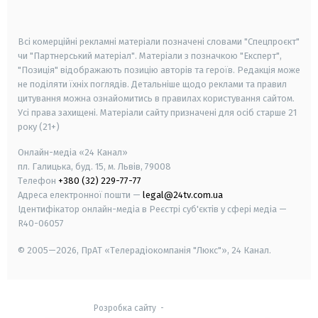
smart tv
samsung smart tv
Всі комерційні рекламні матеріали позначені словами "Спецпроєкт"
чи "Партнерський матеріал". Матеріали з позначкою "Експерт",
"Позиція" відображають позицію авторів та героїв. Редакція може
не поділяти їхніх поглядів. Детальніше щодо реклами та правил
цитування можна ознайомитись в правилах користування сайтом.
Усі права захищені.
Матеріали сайту призначені для осіб старше
21
року (21+)
Онлайн-медіа «24 Канал»
пл. Галицька, буд. 15, м. Львів, 79008
Телефон
+380 (32) 229-77-77
Адреса електронної пошти —
legal@24tv.com.ua
Ідентифікатор онлайн-медіа в Реєстрі суб'єктів у сфері медіа —
R40-06057
© 2005—2026,
ПрАТ «Телерадіокомпанія "Люкс"», 24 Канал.
Розробка сайту
-