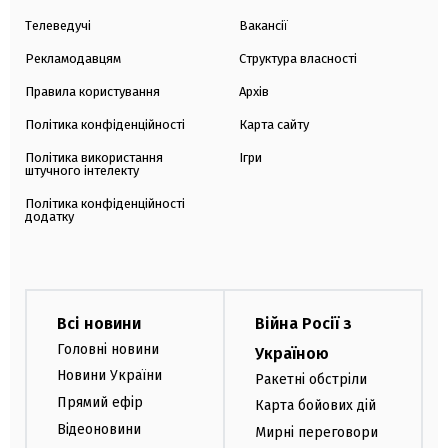
Телеведучі
Вакансії
Рекламодавцям
Структура власності
Правила користування
Архів
Політика конфіденційності
Карта сайту
Політика використання
Ігри
штучного інтелекту
Політика конфіденційності
додатку
Всі новини
Війна Росії з
Головні новини
Україною
Новини України
Ракетні обстріли
Прямий ефір
Карта бойових дій
Відеоновини
Мирні переговори