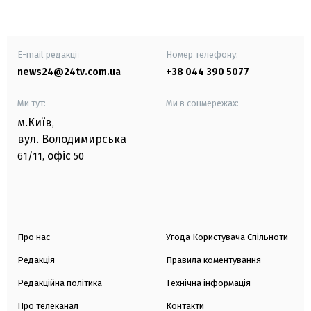
E-mail редакції
Номер телефону:
news24@24tv.com.ua
+38 044 390 5077
Ми тут:
Ми в соцмережах:
м.Київ
,
вул. Володимирська
офіс
61/11,
50
Про нас
Угода Користувача Спільноти
Редакція
Правила коментування
Редакційна політика
Технічна інформація
Про телеканал
Контакти