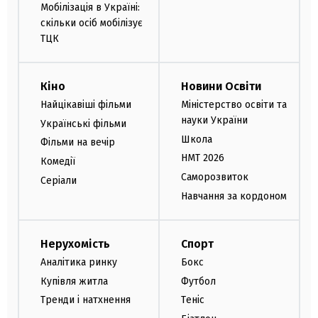
Мобілізація в Україні:
скільки осіб мобілізує
ТЦК
Кіно
Новини Освіти
Найцікавіші фільми
Міністерство освіти та
науки України
Українські фільми
Школа
Фільми на вечір
НМТ 2026
Комедії
Саморозвиток
Серіали
Навчання за кордоном
Нерухомість
Спорт
Аналітика ринку
Бокс
Купівля житла
Футбол
Тренди і натхнення
Теніс