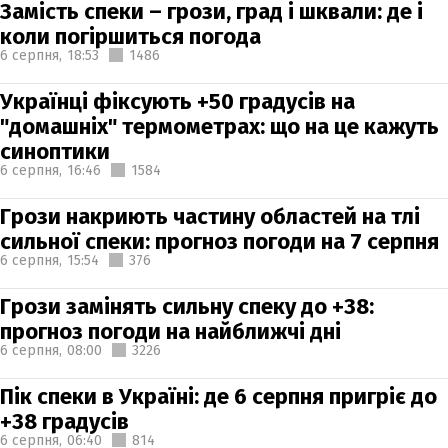
Замість спеки – грози, град і шквали: де і
коли погіршиться погода
6 серпня,
18:53
1486
Українці фіксують +50 градусів на
"домашніх" термометрах: що на це кажуть
синоптики
6 серпня,
16:46
1584
Грози накриють частину областей на тлі
сильної спеки: прогноз погоди на 7 серпня
6 серпня,
15:54
376
Грози замінять сильну спеку до +38:
прогноз погоди на найближчі дні
6 серпня,
08:00
3226
Пік спеки в Україні: де 6 серпня пригріє до
+38 градусів
6 серпня,
06:40
814