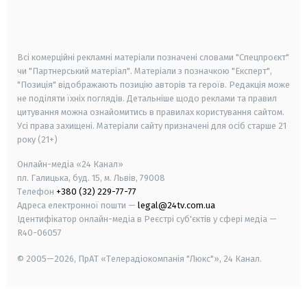
smart tv
samsung smart tv
Всі комерційні рекламні матеріали позначені словами "Спецпроєкт"
чи "Партнерський матеріал". Матеріали з позначкою "Експерт",
"Позиція" відображають позицію авторів та героїв. Редакція може
не поділяти їхніх поглядів. Детальніше щодо реклами та правил
цитування можна ознайомитись в правилах користування сайтом.
Усі права захищені.
Матеріали сайту призначені для осіб старше
21
року (21+)
Онлайн-медіа «24 Канал»
пл. Галицька, буд. 15, м. Львів, 79008
Телефон
+380 (32) 229-77-77
Адреса електронної пошти —
legal@24tv.com.ua
Ідентифікатор онлайн-медіа в Реєстрі суб'єктів у сфері медіа —
R40-06057
© 2005—2026,
ПрАТ «Телерадіокомпанія "Люкс"», 24 Канал.