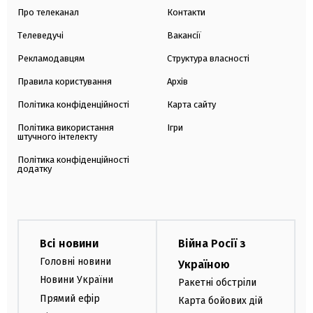
Про телеканал
Контакти
Телеведучі
Вакансії
Рекламодавцям
Структура власності
Правила користування
Архів
Політика конфіденційності
Карта сайту
Політика використання
Ігри
штучного інтелекту
Політика конфіденційності
додатку
Всі новини
Війна Росії з
Головні новини
Україною
Новини України
Ракетні обстріли
Прямий ефір
Карта бойових дій