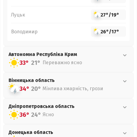
Луцьк
27°
/
19°
Володимир
26°
/
17°
Автономна Республіка Крим
33°
21°
Переважно ясно
Вінницька
область
34°
20°
Мінлива хмарність, грози
Дніпропетровська
область
36°
24°
Ясно
Донецька
область