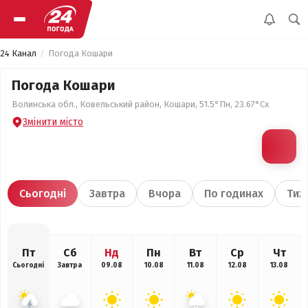
24 Канал
Погода Кошари
Погода Кошари
Волинська обл., Ковельський район, Кошари, 51.5°Пн, 23.67°Сх
Змінити місто
Сьогодні
Завтра
Вчора
По годинах
Тиж
Пт
Сб
Нд
Пн
Вт
Ср
Чт
Сьогодні
Завтра
09.08
10.08
11.08
12.08
13.08