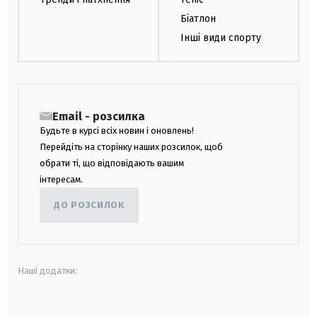
Біатлон
Інші види спорту
Email - розсилка
Будьте в курсі всіх новин і оновлень!
Перейдіть на сторінку наших розсилок, щоб
обрати ті, що відповідають вашим
інтересам.
ДО РОЗСИЛОК
Наші додатки:
android
apple