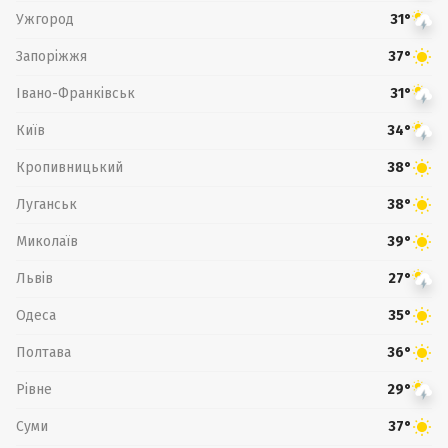
Ужгород
31°
Запоріжжя
37°
Івано-Франківськ
31°
Київ
34°
Кропивницький
38°
Луганськ
38°
Миколаїв
39°
Львів
27°
Одеса
35°
Полтава
36°
Рівне
29°
Суми
37°