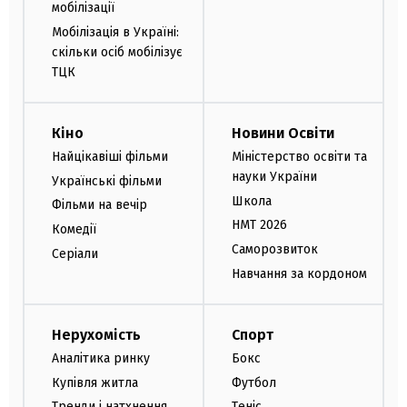
мобілізації
Мобілізація в Україні:
скільки осіб мобілізує
ТЦК
Кіно
Новини Освіти
Найцікавіші фільми
Міністерство освіти та
науки України
Українські фільми
Школа
Фільми на вечір
НМТ 2026
Комедії
Саморозвиток
Серіали
Навчання за кордоном
Нерухомість
Спорт
Аналітика ринку
Бокс
Купівля житла
Футбол
Тренди і натхнення
Теніс