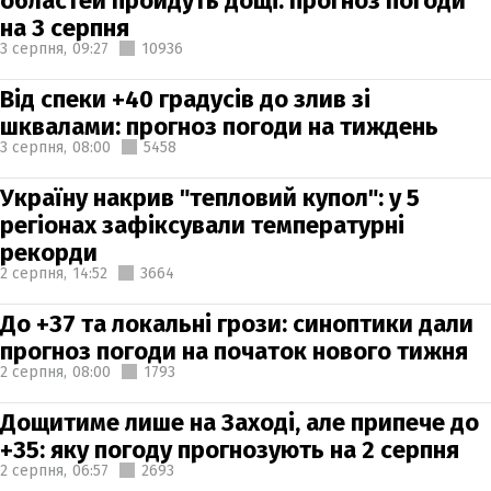
областей пройдуть дощі: прогноз погоди
на 3 серпня
3 серпня,
09:27
10936
Від спеки +40 градусів до злив зі
шквалами: прогноз погоди на тиждень
3 серпня,
08:00
5458
Україну накрив "тепловий купол": у 5
регіонах зафіксували температурні
рекорди
2 серпня,
14:52
3664
До +37 та локальні грози: синоптики дали
прогноз погоди на початок нового тижня
2 серпня,
08:00
1793
Дощитиме лише на Заході, але припече до
+35: яку погоду прогнозують на 2 серпня
2 серпня,
06:57
2693