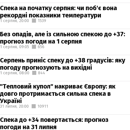
Спека на початку серпня: чи поб'є вона
рекордні показники температури
1 серпня,
20:00
1539
Без опадів, але із сильною спекою до +37:
прогноз погоди на 1 серпня
1 серпня,
09:05
656
Серпень приніс спеку до +38 градусів: яку
погоду прогнозують на вихідні
1 серпня,
08:00
844
"Тепловий купол" накриває Європу: як
довго протримається сильна спека в
Україні
31 липня,
20:00
10911
Спека до +34 повертається: прогноз
погоди на 31 липня