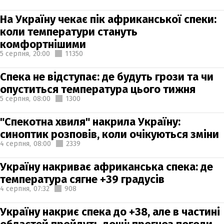
На Україну чекає пік африканської спеки:
коли температури стануть
комфортнішими
5 серпня,
20:00
11350
Спека не відступає: де будуть грози та чи
опуститься температура цього тижня
5 серпня,
08:00
1300
"Спекотна хвиля" накрила Україну:
синоптик розповів, коли очікуються зміни
4 серпня,
08:00
2339
Україну накриває африканська спека: де
температура сягне +39 градусів
4 серпня,
07:32
908
Україну накриє спека до +38, але в частині