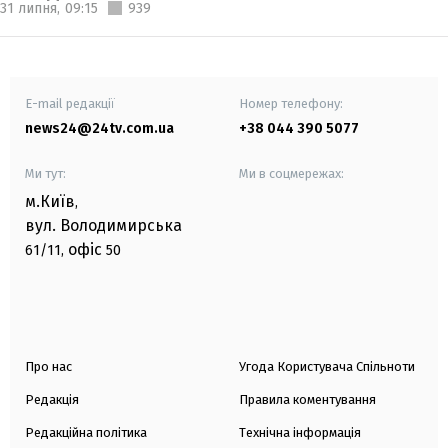
31 липня,
09:15
939
E-mail редакції
Номер телефону:
news24@24tv.com.ua
+38 044 390 5077
Ми тут:
Ми в соцмережах:
м.Київ
,
вул. Володимирська
офіс
61/11,
50
Про нас
Угода Користувача Спільноти
Редакція
Правила коментування
Редакційна політика
Технічна інформація