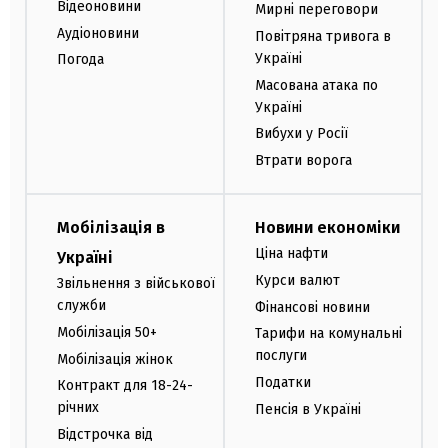
Відеоновини
Мирні переговори
Аудіоновини
Повітряна тривога в
Україні
Погода
Масована атака по
Україні
Вибухи у Росії
Втрати ворога
Мобілізація в
Новини економіки
Ціна нафти
Україні
Курси валют
Звільнення з військової
служби
Фінансові новини
Мобілізація 50+
Тарифи на комунальні
послуги
Мобілізація жінок
Податки
Контракт для 18-24-
річних
Пенсія в Україні
Відстрочка від