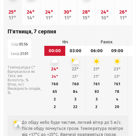
25°
24°
24°
30°
28°
24°
26°
17°
14°
11°
11°
15°
10°
11°
П'ятниця, 7 серпня
Ніч
Ранок
Схід:
05:56
00:00
03:00
06:00
09:00
1
Захід:
21:01
Температура С°
24°
22°
21°
23°
Відчувається як
Тиск, мм
24°
22°
21°
23°
Вологість, %
760
760
761
761
Вітер, м/с
Ймовірність опадів,
65
84
93
78
%
2
3
3
4
2
22
2
20
До обіду небо буде чистим, легкий вітер до 5 м/с.
Після обіду почнуться грози. Температура повітря
від +17°C до +25°C. Ввечері припиняться грози.