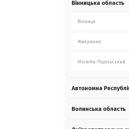
Вінницька
область
Вінниця
Жмеринка
Могилів-Подільський
Автономна Республі
Волинська
область