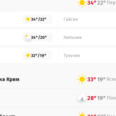
34°
22°
Пер
34°
/
22°
Гайсин
34°
/
20°
Хмільник
32°
/
19°
Тульчин
33°
19°
ка Крим
Ясн
28°
19°
Пох