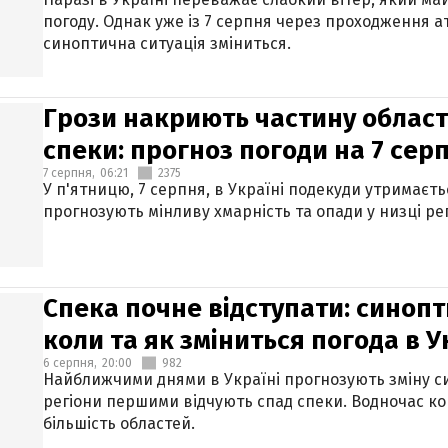
погоду. Однак уже із 7 серпня через проходження 
синоптична ситуація зміниться.
Грози накриють частину областе
спеки: прогноз погоди на 7 сер
7 серпня,
06:21
2375
У п'ятницю, 7 серпня, в Україні подекуди утримаєт
прогнозують мінливу хмарність та опади у низці рег
Спека почне відступати: синопт
коли та як зміниться погода в У
6 серпня,
20:00
982
Найближчими днями в Україні прогнозують зміну син
регіони першими відчують спад спеки. Водночас к
більшість областей.