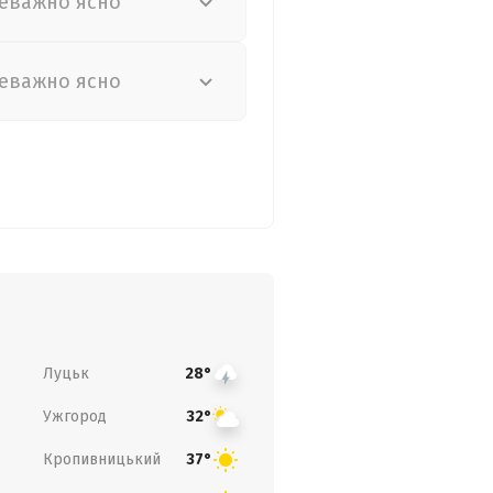
еважно ясно
еважно ясно
Луцьк
28°
Ужгород
32°
Кропивницький
37°