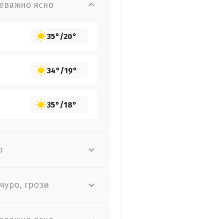
еважно ясно
35°
/
20°
34°
/
19°
35°
/
18°
о
муро, грози