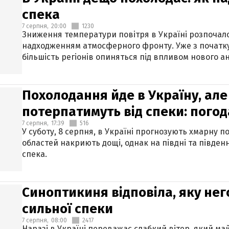
спека
7 серпня,
20:00
1230
Зниження температури повітря в Україні розпочалос
надходженням атмосферного фронту. Уже з початку
більшість регіонів опиняться під впливом нового а
Похолодання йде в Україну, але
потерпатимуть від спеки: погод
7 серпня,
17:39
516
У суботу, 8 серпня, в Україні прогнозують хмарну п
областей накриють дощі, однак на півдні та півден
спека.
Синоптикиня відповіла, яку нег
сильної спеки
7 серпня,
08:00
2417
Наразі в Україні переважає слабкий вітер, який м