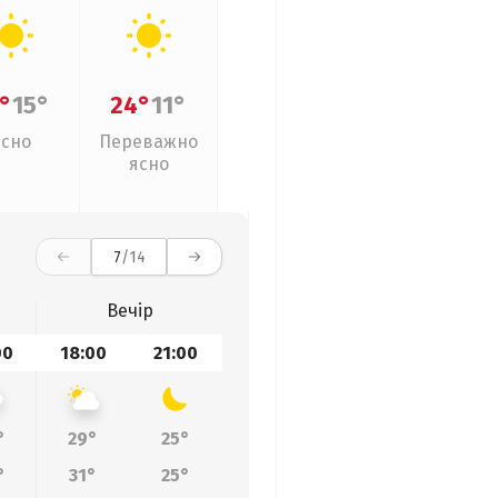
°
15°
24°
11°
Ясно
Переважно
ясно
7
/14
Вечір
00
18:00
21:00
°
29°
25°
°
31°
25°