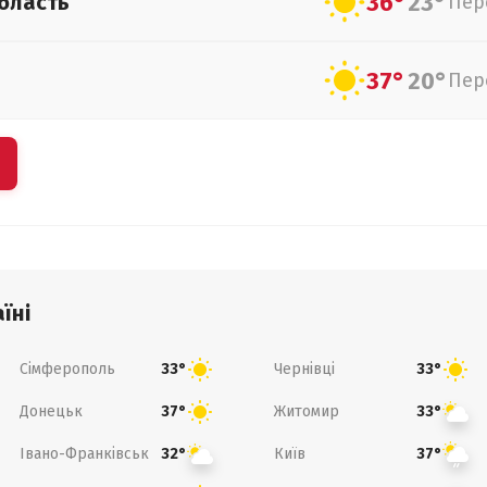
36°
23°
бласть
Пер
37°
20°
Пер
їні
Сімферополь
Чернівці
33°
33°
Донецьк
Житомир
37°
33°
Івано-Франківськ
Київ
32°
37°