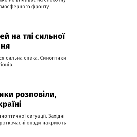
атмосферного фронту
й на тлі сильної
пня
ься сильна спека. Синоптики
іонів.
ики розповіли,
країні
оптичної ситуації. Західні
ороткочасні опади накриють