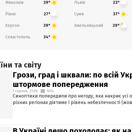
Миколаїв
Львів
39°
23°
Рівне
Суми
27°
37°
Херсон
Хмельницький
39°
29°
Севастополь
34°
ни та світу
Грози, град і шквали: по всій У
штормове попередження
7 серпня,
21:00
1034
Синоптики попередили про негоду, яка накриє усі об
різних регіонах діятиме І рівень небезпечності (жов
В Україні дещо похолодає: як н