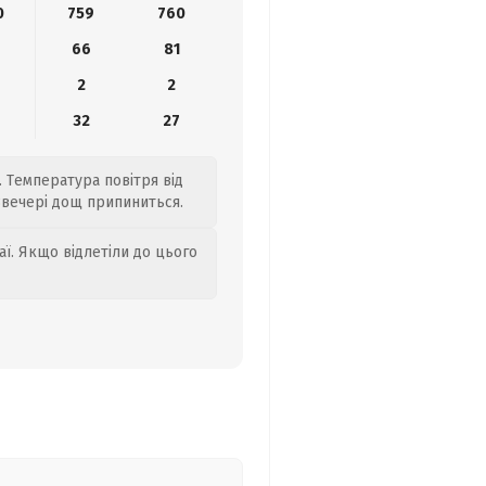
0
759
760
66
81
2
2
32
27
. Температура повітря від
Ввечері дощ припиниться.
аї. Якщо відлетіли до цього