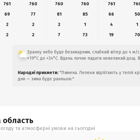
761
760
760
760
761
76
69
77
81
85
66
50
2
2
2
1
4
1
2
2
7
73
19
70
Зранку небо буде безхмарним, слабкий вітер до 4 м/с
+19°C до +34°C. Вдень почне падати невеликий дощ. 
Народні прикмети:
"Пимена. Лелеки відлітають у теплі кр
дня — зима буде ранньою."
а
область
огоду та атмосферні умови на сьогодні