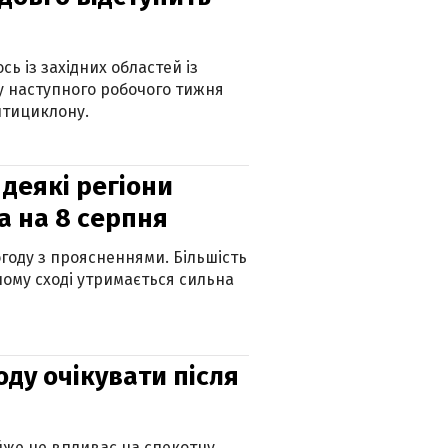
ь із західних областей із
 наступного робочого тижня
нтициклону.
 деякі регіони
а на 8 серпня
огоду з проясненнями. Більшість
ному сході утримається сильна
оду очікувати після
айже не впливає на спекотну