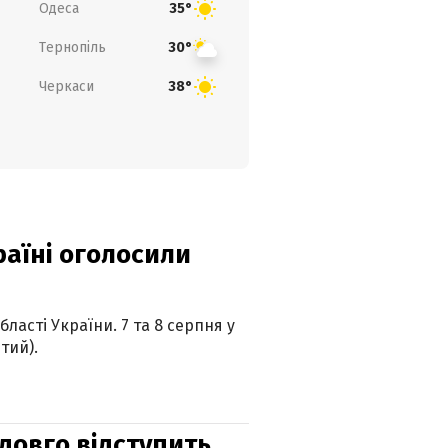
Одеса
35°
Тернопіль
30°
Черкаси
38°
країні оголосили
ласті України. 7 та 8 серпня у
тий).
адовго відступить