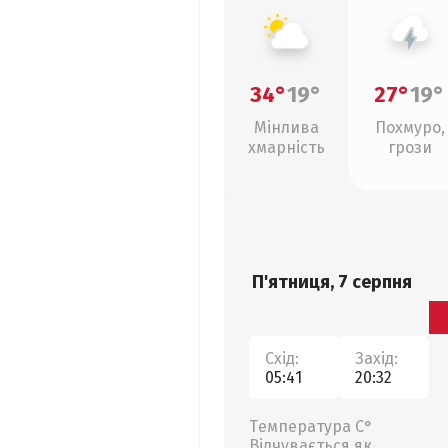
34°
19°
27°
19°
Мінлива
Похмуро,
хмарність
грози
П'ятниця, 7 серпня
Схід:
Захід:
05:41
20:32
Температура С°
Відчувається як