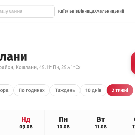
Київ
Львів
Вінниця
Хмельницький
шлани
район, Кошлани, 49.11°Пн, 29.41°Сх
ора
По годинах
Тиждень
10 днів
2 тижні
Нд
Пн
Вт
09.08
10.08
11.08
1