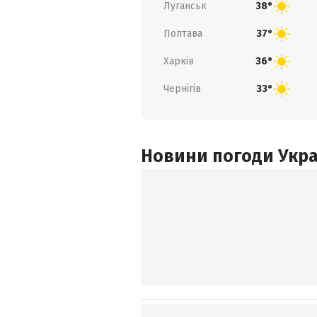
Луганськ
38°
Полтава
37°
Харків
36°
Чернігів
33°
Новини погоди Украї