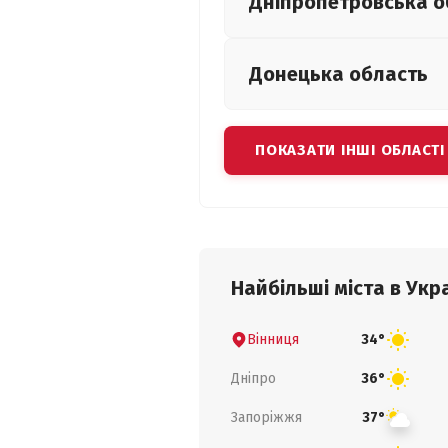
Дніпропетровська
о
Донецька
область
ПОКАЗАТИ ІНШІ ОБЛАСТІ
Найбільші міста в Укра
Вінниця
34°
Дніпро
36°
Запоріжжя
37°