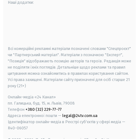
Наші додатки:
android
apple
smart tv
samsung smart tv
Всі комерційні рекламні матеріали позначені словами "Спецпроєкт"
чи "Партнерський матеріал". Матеріали з позначкою "Експерт",
"Позиція" відображають позицію авторів та героїв. Редакція може
не поділяти їхніх поглядів. Детальніше щодо реклами та правил
цитування можна ознайомитись в правилах користування сайтом.
Усі права захищені.
Матеріали сайту призначені для осіб старше
21
року (21+)
Онлайн-медіа «24 Канал»
пл. Галицька, буд. 15, м. Львів, 79008
Телефон
+380 (32) 229-77-77
Адреса електронної пошти —
legal@24tv.com.ua
Ідентифікатор онлайн-медіа в Реєстрі суб'єктів у сфері медіа —
R40-06057