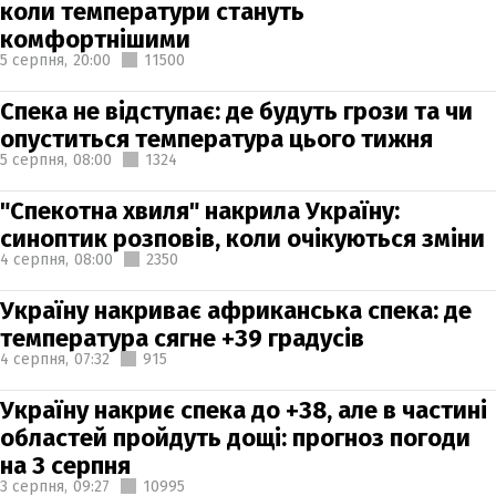
коли температури стануть
комфортнішими
5 серпня,
20:00
11500
Спека не відступає: де будуть грози та чи
опуститься температура цього тижня
5 серпня,
08:00
1324
"Спекотна хвиля" накрила Україну:
синоптик розповів, коли очікуються зміни
4 серпня,
08:00
2350
Україну накриває африканська спека: де
температура сягне +39 градусів
4 серпня,
07:32
915
Україну накриє спека до +38, але в частині
областей пройдуть дощі: прогноз погоди
на 3 серпня
3 серпня,
09:27
10995