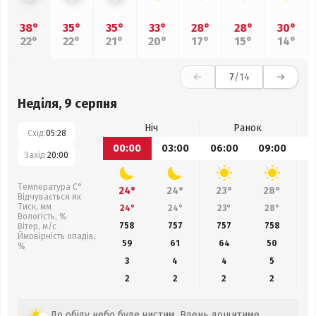
38°
35°
35°
33°
28°
28°
30°
22°
22°
21°
20°
17°
15°
14°
7
/14
Неділя, 9 серпня
Ніч
Ранок
Схід:
05:28
00:00
03:00
06:00
09:00
1
Захід:
20:00
Температура С°
24°
24°
23°
28°
Відчувається як
Тиск, мм
24°
24°
23°
28°
Вологість, %
758
757
757
758
Вітер, м/с
Ймовірність опадів,
59
61
64
50
%
3
4
4
5
2
2
2
2
До обіду небо буде чистим. Вдень дощитиме.