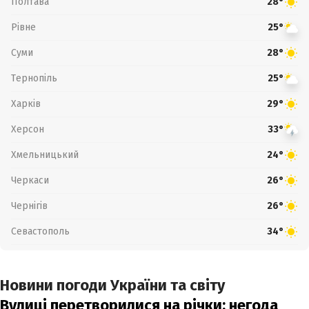
Полтава
28°
Рівне
25°
Суми
28°
Тернопіль
25°
Харків
29°
Херсон
33°
Хмельницький
24°
Черкаси
26°
Чернігів
26°
Севастополь
34°
Новини погоди України та світу
Вулиці перетворилися на річки: негода