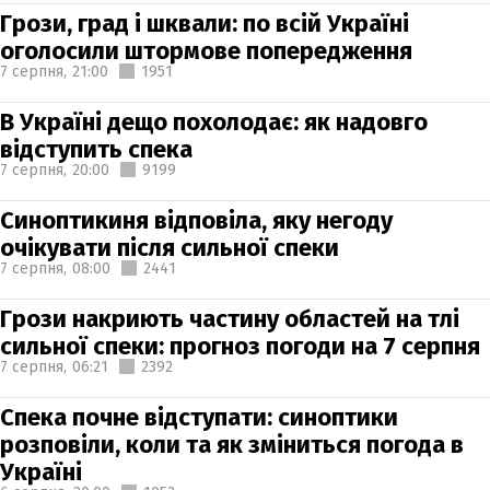
Грози, град і шквали: по всій Україні
оголосили штормове попередження
7 серпня,
21:00
1951
В Україні дещо похолодає: як надовго
відступить спека
7 серпня,
20:00
9199
Синоптикиня відповіла, яку негоду
очікувати після сильної спеки
7 серпня,
08:00
2441
Грози накриють частину областей на тлі
сильної спеки: прогноз погоди на 7 серпня
7 серпня,
06:21
2392
Спека почне відступати: синоптики
розповіли, коли та як зміниться погода в
Україні