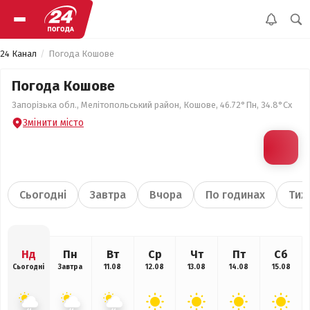
24 Канал
Погода Кошове
Погода Кошове
Запорізька обл., Мелітопольський район, Кошове, 46.72°Пн, 34.8°Сх
Змінити місто
Сьогодні
Завтра
Вчора
По годинах
Тиж
Нд
Пн
Вт
Ср
Чт
Пт
Сб
Сьогодні
Завтра
11.08
12.08
13.08
14.08
15.08