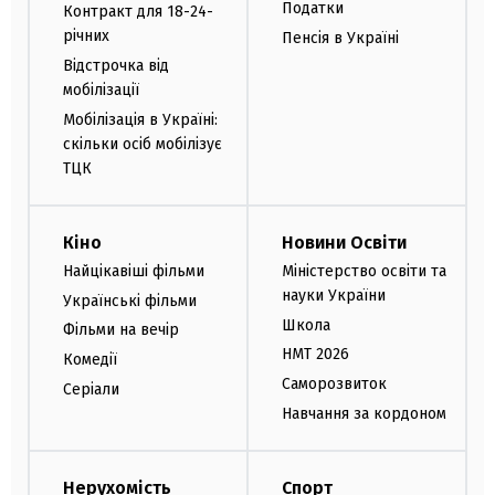
Податки
Контракт для 18-24-
річних
Пенсія в Україні
Відстрочка від
мобілізації
Мобілізація в Україні:
скільки осіб мобілізує
ТЦК
Кіно
Новини Освіти
Найцікавіші фільми
Міністерство освіти та
науки України
Українські фільми
Школа
Фільми на вечір
НМТ 2026
Комедії
Саморозвиток
Серіали
Навчання за кордоном
Нерухомість
Спорт