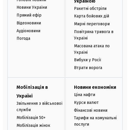
Україною
Новини України
Ракетні обстріли
Прямий ефір
Карта бойових дій
Відеоновини
Мирні переговори
Аудіоновини
Повітряна тривога в
Україні
Погода
Масована атака по
Україні
Вибухи у Росії
Втрати ворога
Мобілізація в
Новини економіки
Ціна нафти
Україні
Курси валют
Звільнення з військової
служби
Фінансові новини
Мобілізація 50+
Тарифи на комунальні
послуги
Мобілізація жінок