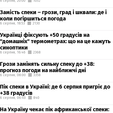
6 серпня,
20:00
1052
Замість спеки – грози, град і шквали: де і
коли погіршиться погода
6 серпня,
18:53
2130
Українці фіксують +50 градусів на
"домашніх" термометрах: що на це кажуть
синоптики
6 серпня,
16:46
2368
Грози замінять сильну спеку до +38:
прогноз погоди на найближчі дні
6 серпня,
08:00
3358
Пік спеки в Україні: де 6 серпня пригріє до
+38 градусів
6 серпня,
06:40
840
На Україну чекає пік африканської спеки: