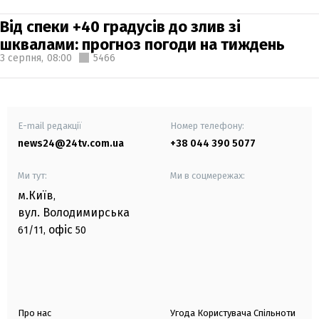
Від спеки +40 градусів до злив зі
шквалами: прогноз погоди на тиждень
3 серпня,
08:00
5466
E-mail редакції
Номер телефону:
news24@24tv.com.ua
+38 044 390 5077
Ми тут:
Ми в соцмережах:
м.Київ
,
вул. Володимирська
офіс
61/11,
50
Про нас
Угода Користувача Спільноти