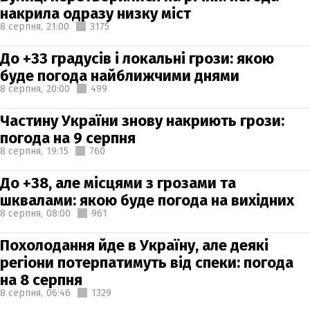
накрила одразу низку міст
8 серпня,
21:00
3175
До +33 градусів і локальні грози: якою
буде погода найближчими днями
8 серпня,
20:00
499
Частину України знову накриють грози:
погода на 9 серпня
8 серпня,
19:15
760
До +38, але місцями з грозами та
шквалами: якою буде погода на вихідних
8 серпня,
08:00
961
Похолодання йде в Україну, але деякі
регіони потерпатимуть від спеки: погода
на 8 серпня
8 серпня,
06:46
1329