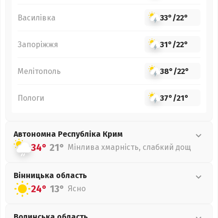
Василівка
33°
/
22°
Запоріжжя
31°
/
22°
Мелітополь
38°
/
22°
Пологи
37°
/
21°
Автономна Республіка Крим
34°
21°
Мінлива хмарність, слабкий дощ
Вінницька
область
24°
13°
Ясно
Волинська
область