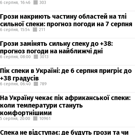
6 серпня,
16:46
303
Грози накриють частину областей на тлі
сильної спеки: прогноз погоди на 7 серпня
6 серпня,
15:54
211
Грози замінять сильну спеку до +38:
прогноз погоди на найближчі дні
6 серпня,
08:00
3013
Пік спеки в Україні: де 6 серпня пригріє до
+38 градусів
6 серпня,
06:40
789
На Україну чекає пік африканської спеки:
коли температури стануть
комфортнішими
5 серпня,
20:00
10961
Спека не відступає: де будуть грози та чи