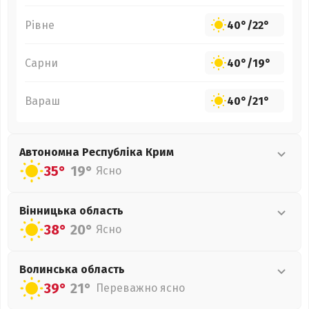
Рівне
40°
/
22°
Сарни
40°
/
19°
Вараш
40°
/
21°
Автономна Республіка Крим
35°
19°
Ясно
Вінницька
область
38°
20°
Ясно
Волинська
область
39°
21°
Переважно ясно