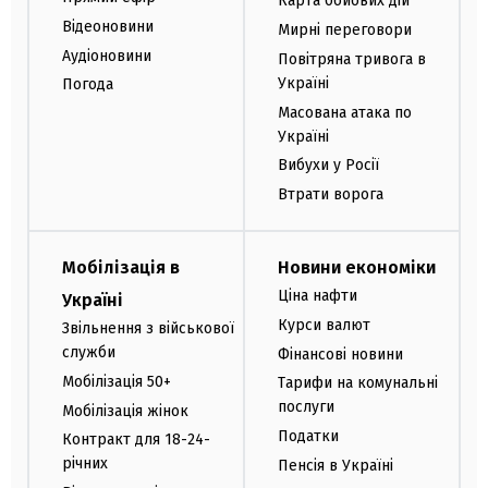
Карта бойових дій
Відеоновини
Мирні переговори
Аудіоновини
Повітряна тривога в
Україні
Погода
Масована атака по
Україні
Вибухи у Росії
Втрати ворога
Мобілізація в
Новини економіки
Ціна нафти
Україні
Курси валют
Звільнення з військової
служби
Фінансові новини
Мобілізація 50+
Тарифи на комунальні
послуги
Мобілізація жінок
Податки
Контракт для 18-24-
річних
Пенсія в Україні