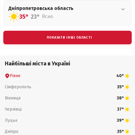
Дніпропетровська
область
35°
23°
Ясно
ПОКАЗАТИ ІНШІ ОБЛАСТІ
Найбільші міста в Україні
Рівне
40°
Сімферополь
35°
Вінниця
38°
Чернівці
37°
Луцьк
39°
Дніпро
35°