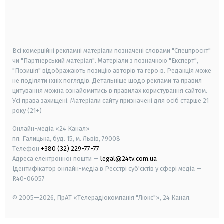
android
apple
smart tv
samsung smart tv
Всі комерційні рекламні матеріали позначені словами "Спецпроєкт"
чи "Партнерський матеріал". Матеріали з позначкою "Експерт",
"Позиція" відображають позицію авторів та героїв. Редакція може
не поділяти їхніх поглядів. Детальніше щодо реклами та правил
цитування можна ознайомитись в правилах користування сайтом.
Усі права захищені.
Матеріали сайту призначені для осіб старше
21
року (21+)
Онлайн-медіа «24 Канал»
пл. Галицька, буд. 15, м. Львів, 79008
Телефон
+380 (32) 229-77-77
Адреса електронної пошти —
legal@24tv.com.ua
Ідентифікатор онлайн-медіа в Реєстрі суб'єктів у сфері медіа —
R40-06057
© 2005—2026,
ПрАТ «Телерадіокомпанія "Люкс"», 24 Канал.