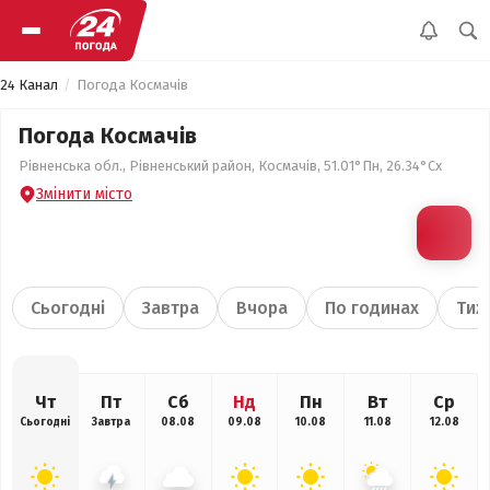
24 Канал
Погода Космачів
Погода Космачів
Рівненська обл., Рівненський район, Космачів, 51.01°Пн, 26.34°Сх
Змінити місто
Сьогодні
Завтра
Вчора
По годинах
Тиж
Чт
Пт
Сб
Нд
Пн
Вт
Ср
Сьогодні
Завтра
08.08
09.08
10.08
11.08
12.08