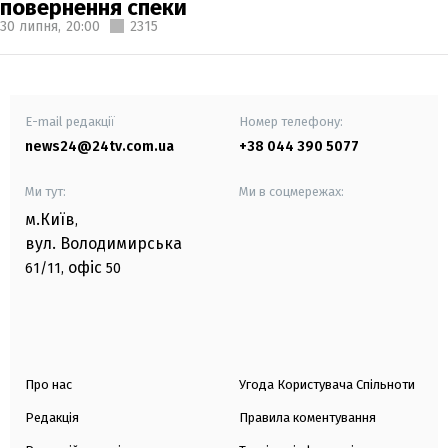
повернення спеки
30 липня,
20:00
2315
E-mail редакції
Номер телефону:
news24@24tv.com.ua
+38 044 390 5077
Ми тут:
Ми в соцмережах:
м.Київ
,
вул. Володимирська
офіс
61/11,
50
Про нас
Угода Користувача Спільноти
Редакція
Правила коментування