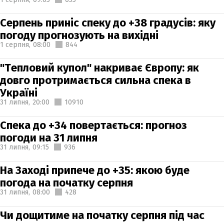
Серпень приніс спеку до +38 градусів: яку
погоду прогнозують на вихідні
1 серпня,
08:00
844
"Тепловий купол" накриває Європу: як
довго протримається сильна спека в
Україні
31 липня,
20:00
10910
Спека до +34 повертається: прогноз
погоди на 31 липня
31 липня,
09:15
936
На Заході припече до +35: якою буде
погода на початку серпня
31 липня,
08:00
428
Чи дощитиме на початку серпня під час