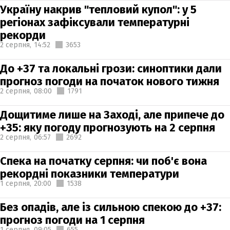
Україну накрив "тепловий купол": у 5
регіонах зафіксували температурні
рекорди
2 серпня,
14:52
3653
До +37 та локальні грози: синоптики дали
прогноз погоди на початок нового тижня
2 серпня,
08:00
1791
Дощитиме лише на Заході, але припече до
+35: яку погоду прогнозують на 2 серпня
2 серпня,
06:57
2692
Спека на початку серпня: чи поб'є вона
рекордні показники температури
1 серпня,
20:00
1538
Без опадів, але із сильною спекою до +37:
прогноз погоди на 1 серпня
1 серпня,
09:05
655