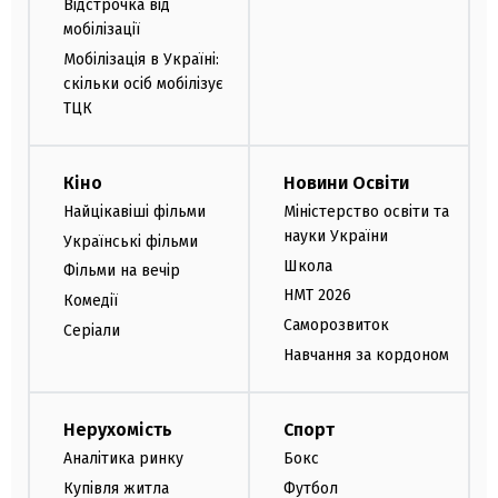
Відстрочка від
мобілізації
Мобілізація в Україні:
скільки осіб мобілізує
ТЦК
Кіно
Новини Освіти
Найцікавіші фільми
Міністерство освіти та
науки України
Українські фільми
Школа
Фільми на вечір
НМТ 2026
Комедії
Саморозвиток
Серіали
Навчання за кордоном
Нерухомість
Спорт
Аналітика ринку
Бокс
Купівля житла
Футбол