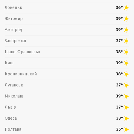
Донецьк
36°
Житомир
39°
Ужгород
39°
Запоріжжя
37°
Івано-Франківськ
38°
Київ
39°
Кропивницький
38°
Луганськ
37°
Миколаїв
39°
Львів
37°
Одеса
33°
Полтава
35°