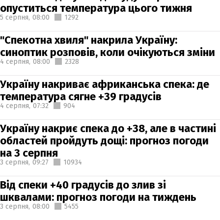
опуститься температура цього тижня
5 серпня,
08:00
1292
"Спекотна хвиля" накрила Україну:
синоптик розповів, коли очікуються зміни
4 серпня,
08:00
2328
Україну накриває африканська спека: де
температура сягне +39 градусів
4 серпня,
07:32
904
Україну накриє спека до +38, але в частині
областей пройдуть дощі: прогноз погоди
на 3 серпня
3 серпня,
09:27
10934
Від спеки +40 градусів до злив зі
шквалами: прогноз погоди на тиждень
3 серпня,
08:00
5455