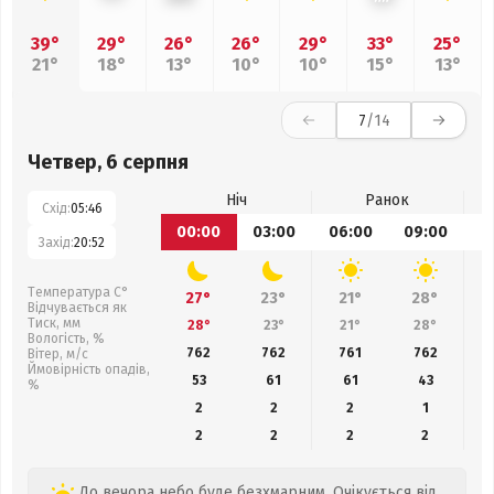
39°
29°
26°
26°
29°
33°
25°
21°
18°
13°
10°
10°
15°
13°
7
/14
Четвер, 6 серпня
Ніч
Ранок
Схід:
05:46
00:00
03:00
06:00
09:00
1
Захід:
20:52
Температура С°
27°
23°
21°
28°
Відчувається як
Тиск, мм
28°
23°
21°
28°
Вологість, %
762
762
761
762
Вітер, м/с
Ймовірність опадів,
53
61
61
43
%
2
2
2
1
2
2
2
2
До вечора небо буде безхмарним. Очікується від