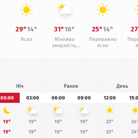
29°
14°
31°
16°
25°
14°
27
Ясно
Мінлива
Переважно
Пер
хмарність,
ясно
слабкий дощ
Ніч
Ранок
День
00:00
03:00
06:00
09:00
12:00
15:
19°
19°
19°
19°
22°
24
19°
19°
19°
19°
22°
24