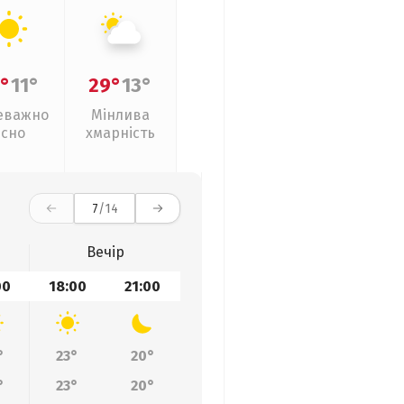
°
11°
29°
13°
еважно
Мінлива
ясно
хмарність
7
/14
Вечір
00
18:00
21:00
°
23°
20°
°
23°
20°