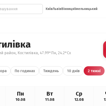
Київ
Львів
Вінниця
Хмельницький
тилівка
й район, Костилівка, 47.99°Пн, 24.2°Сх
ора
По годинах
Тиждень
10 днів
2 тижні
Пн
Вт
Ср
10.08
11.08
12.08
1