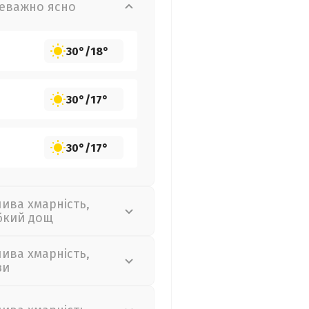
еважно ясно
30°
/
18°
30°
/
17°
30°
/
17°
лива хмарність,
бкий дощ
лива хмарність,
зи