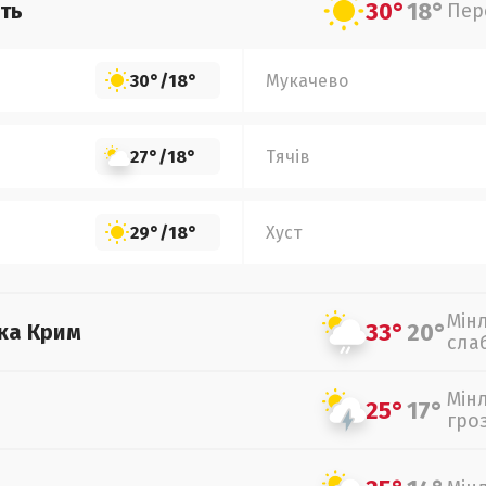
30°
18°
ть
Пер
30°
/
18°
Мукачево
27°
/
18°
Тячів
29°
/
18°
Хуст
Мін
33°
20°
ка Крим
сла
Мін
25°
17°
гро