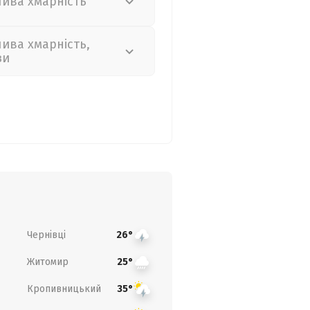
лива хмарність
лива хмарність,
зи
Чернівці
26°
Житомир
25°
Кропивницький
35°