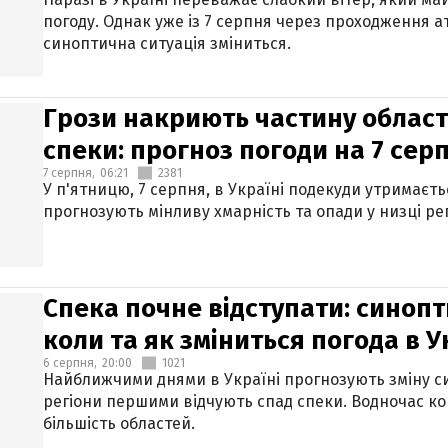
погоду. Однак уже із 7 серпня через проходження 
синоптична ситуація зміниться.
Грози накриють частину областе
спеки: прогноз погоди на 7 сер
7 серпня,
06:21
2381
У п'ятницю, 7 серпня, в Україні подекуди утримаєт
прогнозують мінливу хмарність та опади у низці рег
Спека почне відступати: синопт
коли та як зміниться погода в У
6 серпня,
20:00
1021
Найближчими днями в Україні прогнозують зміну син
регіони першими відчують спад спеки. Водночас к
більшість областей.