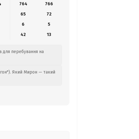
4
764
766
65
72
6
5
42
13
да для перебування на
гон"). Який Мирон — такий