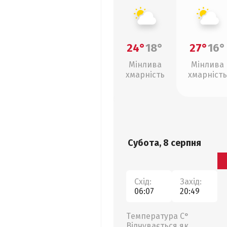
24°
18°
27°
16°
Мінлива
Мінлива
хмарність
хмарність
Субота, 8 серпня
Схід:
Захід:
06:07
20:49
Температура С°
Відчувається як