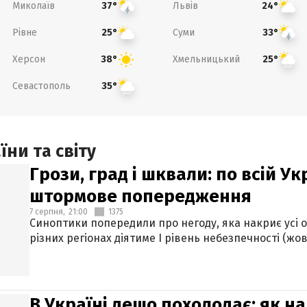
Миколаїв
Львів
37°
24°
Рівне
Суми
25°
33°
Херсон
Хмельницький
38°
25°
Севастополь
35°
ни та світу
Грози, град і шквали: по всій У
штормове попередження
7 серпня,
21:00
1375
Синоптики попередили про негоду, яка накриє усі об
різних регіонах діятиме І рівень небезпечності (жов
В Україні дещо похолодає: як н