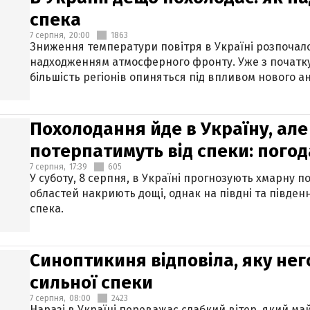
спека
7 серпня,
20:00
1863
Зниження температури повітря в Україні розпочалос
надходженням атмосферного фронту. Уже з початку
більшість регіонів опиняться під впливом нового а
Похолодання йде в Україну, але
потерпатимуть від спеки: погод
7 серпня,
17:39
605
У суботу, 8 серпня, в Україні прогнозують хмарну п
областей накриють дощі, однак на півдні та півден
спека.
Синоптикиня відповіла, яку нег
сильної спеки
7 серпня,
08:00
2423
Наразі в Україні переважає слабкий вітер, який м