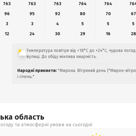
763
763
763
764
764
76
96
95
92
80
70
67
3
3
4
5
5
5
12
24
30
29
16
28
Температура повітря від +18°C до +24°C, чудова пого
вулиці. До обіду мінлива хмарність.
Народні прикмети:
"Мирона. Вітряний день ("Мирон-вітро
і січень."
ська
область
огоду та атмосферні умови на сьогодні