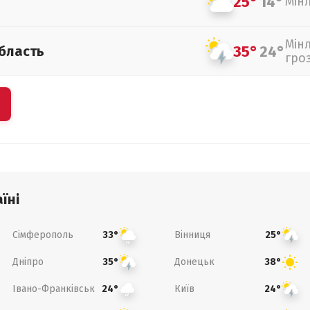
25°
14°
Мін
Мін
35°
24°
бласть
гро
їні
Сімферополь
Вінниця
33°
25°
Дніпро
Донецьк
35°
38°
Івано-Франківськ
Київ
24°
24°