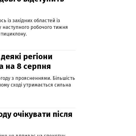
ь із західних областей із
 наступного робочого тижня
нтициклону.
 деякі регіони
а на 8 серпня
огоду з проясненнями. Більшість
ному сході утримається сильна
оду очікувати після
айже не впливає на спекотну