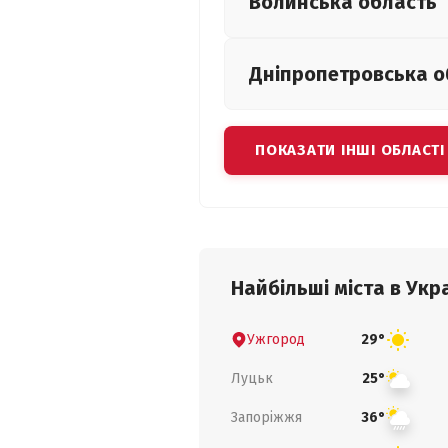
Волинська
область
Дніпропетровська
о
ПОКАЗАТИ ІНШІ ОБЛАСТІ
Найбільші міста в Укра
Ужгород
29°
Луцьк
25°
Запоріжжя
36°