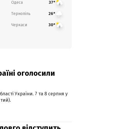
Одеса
37°
Тернопіль
26°
Черкаси
30°
країні оголосили
ласті України. 7 та 8 серпня у
тий).
адовго відступить