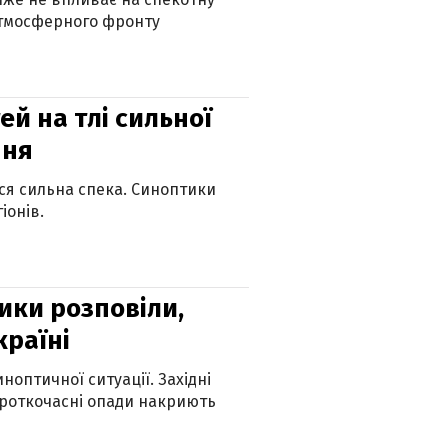
атмосферного фронту
й на тлі сильної
пня
ься сильна спека. Синоптики
іонів.
ики розповіли,
країні
оптичної ситуації. Західні
ороткочасні опади накриють