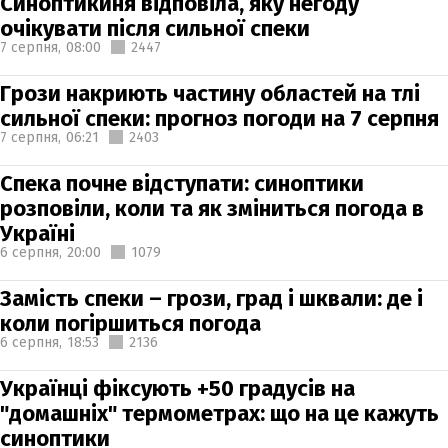
Синоптикиня відповіла, яку негоду
очікувати після сильної спеки
7 серпня,
08:00
2447
Грози накриють частину областей на тлі
сильної спеки: прогноз погоди на 7 серпня
7 серпня,
06:21
2403
Спека почне відступати: синоптики
розповіли, коли та як зміниться погода в
Україні
6 серпня,
20:00
1079
Замість спеки – грози, град і шквали: де і
коли погіршиться погода
6 серпня,
18:53
2136
Українці фіксують +50 градусів на
"домашніх" термометрах: що на це кажуть
синоптики