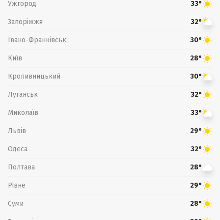
Ужгород
33°
Запоріжжя
32°
Івано-Франківськ
30°
Київ
28°
Кропивницький
30°
Луганськ
32°
Миколаїв
33°
Львів
29°
Одеса
32°
Полтава
28°
Рівне
29°
Суми
28°