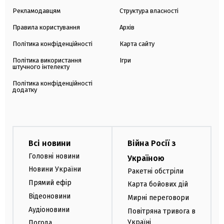
Рекламодавцям
Структура власності
Правила користування
Архів
Політика конфіденційності
Карта сайту
Політика використання
Ігри
штучного інтелекту
Політика конфіденційності
додатку
Всі новини
Війна Росії з
Головні новини
Україною
Новини України
Ракетні обстріли
Прямий ефір
Карта бойових дій
Відеоновини
Мирні переговори
Аудіоновини
Повітряна тривога в
Україні
Погода