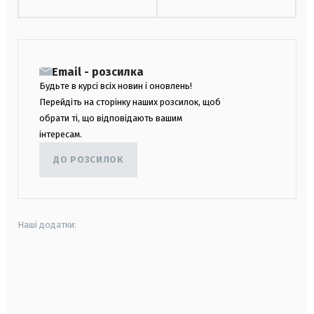
Email - розсилка
Будьте в курсі всіх новин і оновлень!
Перейдіть на сторінку наших розсилок, щоб
обрати ті, що відповідають вашим
інтересам.
ДО РОЗСИЛОК
Наші додатки:
android
apple
smart tv
samsung smart tv