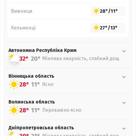
Вижниця
28°
/
11°
Кельменці
27°
/
13°
Автономна Республіка Крим
32°
20°
Мінлива хмарність, слабкий дощ
Вінницька
область
28°
11°
Ясно
Волинська
область
28°
11°
Переважно ясно
Дніпропетровська
область
Мінлива хмарність, слабкий дощ