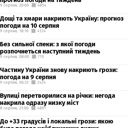
9 серпня,
20:00
4854
Дощі та хмари накриють Україну: прогноз
погоди на 10 серпня
9 серпня,
18:16
4124
Без сильної спеки: з якої погоди
розпочнеться наступний тиждень
9 серпня,
08:00
770
Частину України знову накриють грози:
погода на 9 серпня
9 серпня,
06:33
2424
Вулиці перетворилися на річки: негода
накрила одразу низку міст
8 серпня,
21:00
4801
До +33 градусів і локальні грози: якою