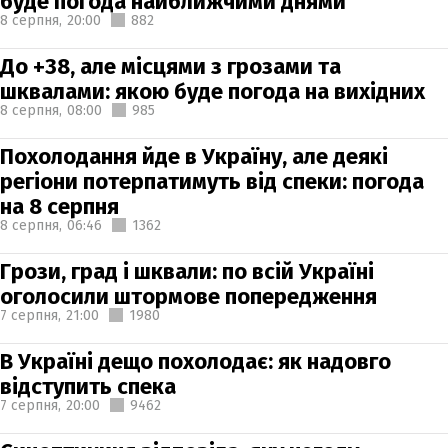
буде погода найближчими днями
8 серпня,
20:00
882
До +38, але місцями з грозами та
шквалами: якою буде погода на вихідних
8 серпня,
08:00
985
Похолодання йде в Україну, але деякі
регіони потерпатимуть від спеки: погода
на 8 серпня
8 серпня,
06:46
1362
Грози, град і шквали: по всій Україні
оголосили штормове попередження
7 серпня,
21:00
1980
В Україні дещо похолодає: як надовго
відступить спека
7 серпня,
20:00
9462