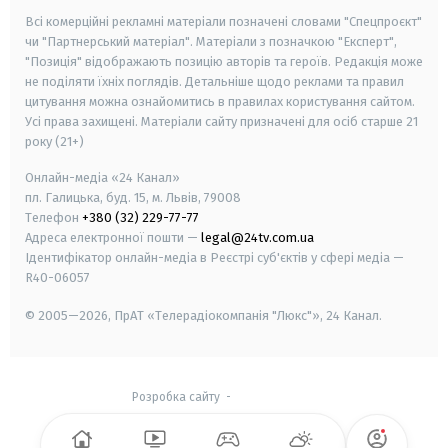
Всі комерційні рекламні матеріали позначені словами "Спецпроєкт"
чи "Партнерський матеріал". Матеріали з позначкою "Експерт",
"Позиція" відображають позицію авторів та героїв. Редакція може
не поділяти їхніх поглядів. Детальніше щодо реклами та правил
цитування можна ознайомитись в правилах користування сайтом.
Усі права захищені.
Матеріали сайту призначені для осіб старше
21
року (21+)
Онлайн-медіа «24 Канал»
пл. Галицька, буд. 15, м. Львів, 79008
Телефон
+380 (32) 229-77-77
Адреса електронної пошти —
legal@24tv.com.ua
Ідентифікатор онлайн-медіа в Реєстрі суб'єктів у сфері медіа —
R40-06057
© 2005—2026,
ПрАТ «Телерадіокомпанія "Люкс"», 24 Канал.
Розробка сайту
-