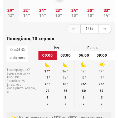
29°
32°
24°
23°
24°
30°
33°
12°
14°
14°
10°
10°
10°
14°
7
/14
Понеділок, 10 серпня
Ніч
Ранок
Схід:
06:03
00:00
03:00
06:00
09:00
1
Захід:
20:40
Температура С°
17°
14°
12°
17°
Відчувається як
Тиск, мм
17°
14°
12°
17°
Вологість, %
766
766
765
765
Вітер, м/с
Ймовірність опадів,
73
76
80
57
%
1
2
2
3
2
2
2
2
На термометрі від +12°C до +29°C, тепла погода,