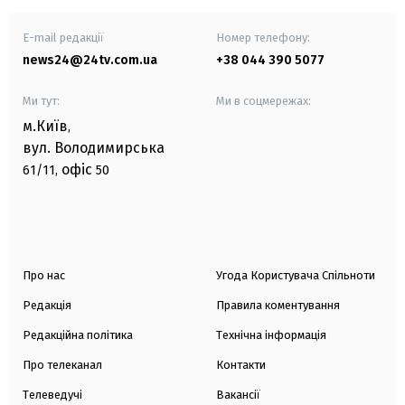
E-mail редакції
Номер телефону:
news24@24tv.com.ua
+38 044 390 5077
Ми тут:
Ми в соцмережах:
м.Київ
,
вул. Володимирська
офіс
61/11,
50
Про нас
Угода Користувача Спільноти
Редакція
Правила коментування
Редакційна політика
Технічна інформація
Про телеканал
Контакти
Телеведучі
Вакансії