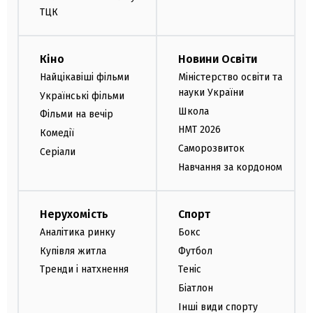
ТЦК
Кіно
Новини Освіти
Найцікавіші фільми
Міністерство освіти та
науки України
Українські фільми
Школа
Фільми на вечір
НМТ 2026
Комедії
Саморозвиток
Серіали
Навчання за кордоном
Нерухомість
Спорт
Аналітика ринку
Бокс
Купівля житла
Футбол
Тренди і натхнення
Теніс
Біатлон
Інші види спорту