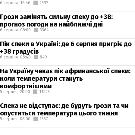
6 серпня,
16:46
2392
Грози замінять сильну спеку до +38:
прогноз погоди на найближчі дні
6 серпня,
08:00
3364
Пік спеки в Україні: де 6 серпня пригріє до
+38 градусів
6 серпня,
06:40
849
На Україну чекає пік африканської спеки:
коли температури стануть
комфортнішими
5 серпня,
20:00
11523
Спека не відступає: де будуть грози та чи
опуститься температура цього тижня
5 серпня,
08:00
1337