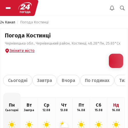
24 Канал
Погода Костинці
Погода Костинці
Чернівецька обл., Чернівецький район, Костинці, 48.28°Пн, 25.65°Сх
Змінити місто
Сьогодні
Завтра
Вчора
По годинах
Тиж
Пн
Вт
Ср
Чт
Пт
Сб
Нд
Сьогодні
Завтра
12.08
13.08
14.08
15.08
16.08