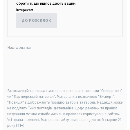
обрати ті, що відповідають вашим
інтересам.
ДО РОЗСИЛОК
Наші додатки:
android
apple
smart tv
samsung smart tv
Всі комерційні рекламні матеріали позначені словами "Спецпроєкт"
чи "Партнерський матеріал". Матеріали з позначкою "Експерт",
"Позиція" відображають позицію авторів та героїв. Редакція може
не поділяти їхніх поглядів. Детальніше щодо реклами та правил
цитування можна ознайомитись в правилах користування сайтом.
Усі права захищені.
Матеріали сайту призначені для осіб старше
21
року (21+)