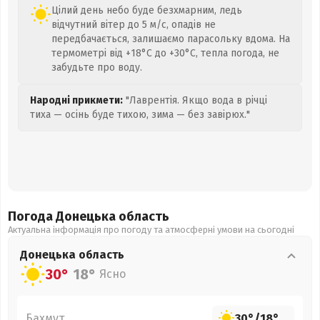
Цілий день небо буде безхмарним, ледь
відчутний вітер до 5 м/с, опадів не
передбачається, залишаємо парасольку вдома. На
термометрі від +18°C до +30°C, тепла погода, не
забудьте про воду.
Народні прикмети:
"Лаврентія. Якщо вода в річці
тиха — осінь буде тихою, зима — без завірюх."
Погода Донецька
область
Актуальна інформація про погоду та атмосферні умови на сьогодні
Донецька
область
30°
18°
Ясно
Бахмут
30°
/
18°