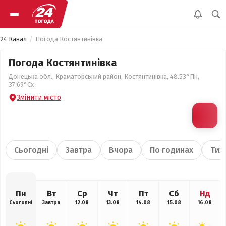
24 Канал
Погода Костянтинівка
Погода Костянтинівка
Донецька обл., Краматорський район, Костянтинівка, 48.53°Пн,
37.69°Сх
Змінити місто
Сьогодні
Завтра
Вчора
По годинах
Тиж
Пн
Вт
Ср
Чт
Пт
Сб
Нд
Сьогодні
Завтра
12.08
13.08
14.08
15.08
16.08