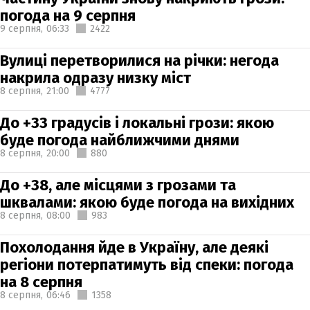
погода на 9 серпня
9 серпня,
06:33
2422
Вулиці перетворилися на річки: негода
накрила одразу низку міст
8 серпня,
21:00
4777
До +33 градусів і локальні грози: якою
буде погода найближчими днями
8 серпня,
20:00
880
До +38, але місцями з грозами та
шквалами: якою буде погода на вихідних
8 серпня,
08:00
983
Похолодання йде в Україну, але деякі
регіони потерпатимуть від спеки: погода
на 8 серпня
8 серпня,
06:46
1358