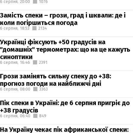
6 серпня,
20:00
1076
Замість спеки – грози, град і шквали: де і
коли погіршиться погода
6 серпня,
18:53
2134
Українці фіксують +50 градусів на
"домашніх" термометрах: що на це кажуть
синоптики
6 серпня,
16:46
2391
Грози замінять сильну спеку до +38:
прогноз погоди на найближчі дні
6 серпня,
08:00
3363
Пік спеки в Україні: де 6 серпня пригріє до
+38 градусів
6 серпня,
06:40
849
На Україну чекає пік африканської спеки: