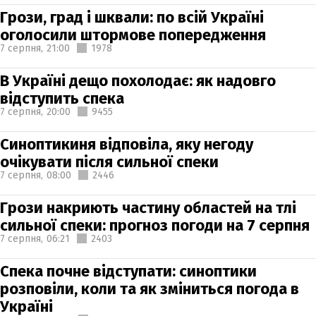
Грози, град і шквали: по всій Україні
оголосили штормове попередження
7 серпня,
21:00
1978
В Україні дещо похолодає: як надовго
відступить спека
7 серпня,
20:00
9455
Синоптикиня відповіла, яку негоду
очікувати після сильної спеки
7 серпня,
08:00
2446
Грози накриють частину областей на тлі
сильної спеки: прогноз погоди на 7 серпня
7 серпня,
06:21
2403
Спека почне відступати: синоптики
розповіли, коли та як зміниться погода в
Україні