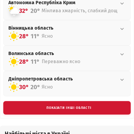
Автономна Республіка Крим
32°
20°
Мінлива хмарність, слабкий дощ
Вінницька
область
28°
11°
Ясно
Волинська
область
28°
11°
Переважно ясно
Дніпропетровська
область
30°
20°
Ясно
ПОКАЗАТИ ІНШІ ОБЛАСТІ
Найбільші міста в Україні