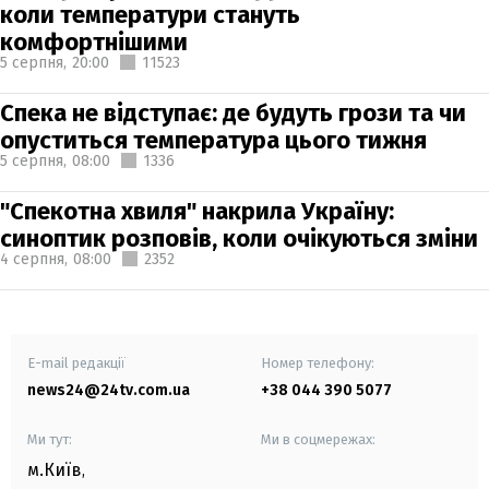
коли температури стануть
комфортнішими
5 серпня,
20:00
11523
Спека не відступає: де будуть грози та чи
опуститься температура цього тижня
5 серпня,
08:00
1336
"Спекотна хвиля" накрила Україну:
синоптик розповів, коли очікуються зміни
4 серпня,
08:00
2352
E-mail редакції
Номер телефону:
news24@24tv.com.ua
+38 044 390 5077
Ми тут:
Ми в соцмережах:
м.Київ
,