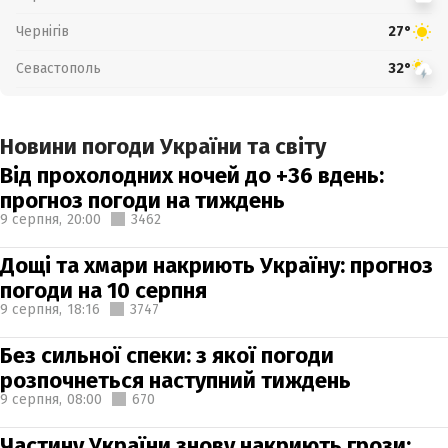
Чернігів
27°
Севастополь
32°
Новини погоди України та світу
Від прохолодних ночей до +36 вдень:
прогноз погоди на тиждень
9 серпня,
20:00
3462
Дощі та хмари накриють Україну: прогноз
погоди на 10 серпня
9 серпня,
18:16
3747
Без сильної спеки: з якої погоди
розпочнеться наступний тиждень
9 серпня,
08:00
670
Частину України знову накриють грози: