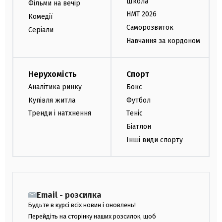
Школа
Фільми на вечір
НМТ 2026
Комедії
Саморозвиток
Серіали
Навчання за кордоном
Нерухомість
Спорт
Аналітика ринку
Бокс
Купівля житла
Футбол
Тренди і натхнення
Теніс
Біатлон
Інші види спорту
Email - розсилка
Будьте в курсі всіх новин і оновлень!
Перейдіть на сторінку наших розсилок, щоб