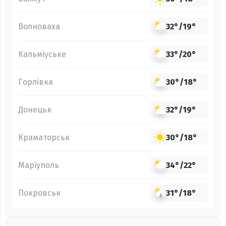
Волноваха
32°
/
19°
Кальміуське
33°
/
20°
Горлівка
30°
/
18°
Донецьк
32°
/
19°
Краматорськ
30°
/
18°
Маріуполь
34°
/
22°
Покровськ
31°
/
18°