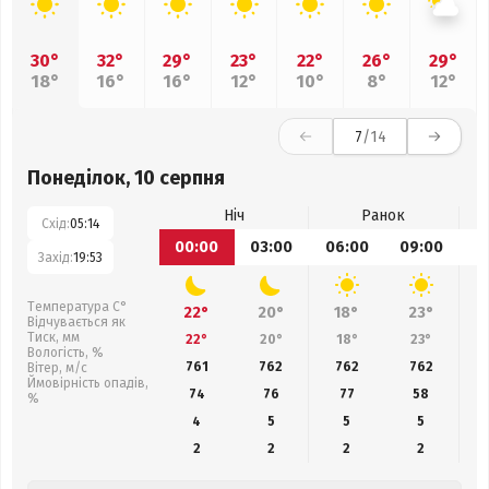
30°
32°
29°
23°
22°
26°
29°
18°
16°
16°
12°
10°
8°
12°
7
/14
Понеділок, 10 серпня
Ніч
Ранок
Схід:
05:14
00:00
03:00
06:00
09:00
1
Захід:
19:53
Температура С°
22°
20°
18°
23°
Відчувається як
Тиск, мм
22°
20°
18°
23°
Вологість, %
761
762
762
762
Вітер, м/с
Ймовірність опадів,
74
76
77
58
%
4
5
5
5
2
2
2
2