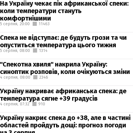
На Україну чекає пік африканської спеки:
коли температури стануть
комфортнішими
5 серпня,
20:00
11463
Спека не відступає: де будуть грози та чи
опуститься температура цього тижня
5 серпня,
08:00
1314
"Спекотна хвиля" накрила Україну:
синоптик розповів, коли очікуються зміни
4 серпня,
08:00
2346
Україну накриває африканська спека: де
температура сягне +39 градусів
4 серпня,
07:32
910
Україну накриє спека до +38, але в частині
областей пройдуть дощі: прогноз погоди
на 3 серпня