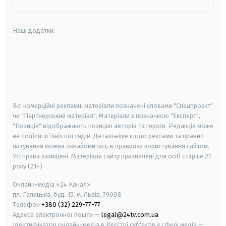
Наші додатки:
android
apple
smart tv
samsung smart tv
Всі комерційні рекламні матеріали позначені словами "Спецпроєкт"
чи "Партнерський матеріал". Матеріали з позначкою "Експерт",
"Позиція" відображають позицію авторів та героїв. Редакція може
не поділяти їхніх поглядів. Детальніше щодо реклами та правил
цитування можна ознайомитись в правилах користування сайтом.
Усі права захищені.
Матеріали сайту призначені для осіб старше
21
року (21+)
Онлайн-медіа «24 Канал»
пл. Галицька, буд. 15, м. Львів, 79008
Телефон
+380 (32) 229-77-77
Адреса електронної пошти —
legal@24tv.com.ua
Ідентифікатор онлайн-медіа в Реєстрі суб'єктів у сфері медіа —