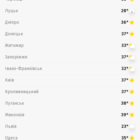
Луцьк
28°
Дніпро
36°
Донецьк
37°
Житомир
33°
Запоріжжя
37°
Івано-Франківськ
32°
Київ
37°
Кропивницький
37°
Луганськ
38°
Миколаїв
39°
Львів
23°
Одеса
35°