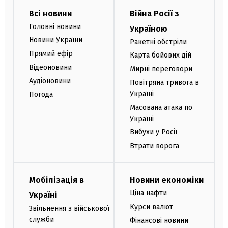
Всі новини
Війна Росії з
Головні новини
Україною
Новини України
Ракетні обстріли
Прямий ефір
Карта бойових дій
Відеоновини
Мирні переговори
Аудіоновини
Повітряна тривога в
Україні
Погода
Масована атака по
Україні
Вибухи у Росії
Втрати ворога
Мобілізація в
Новини економіки
Ціна нафти
Україні
Курси валют
Звільнення з військової
служби
Фінансові новини