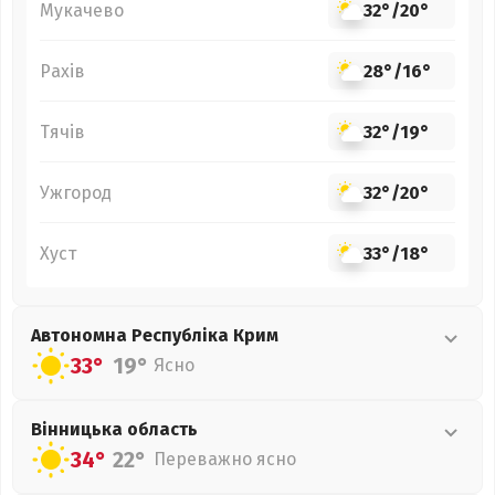
Мукачево
32°
/
20°
Рахів
28°
/
16°
Тячів
32°
/
19°
Ужгород
32°
/
20°
Хуст
33°
/
18°
Автономна Республіка Крим
33°
19°
Ясно
Вінницька
область
34°
22°
Переважно ясно