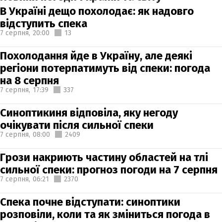
В Україні дещо похолодає: як надовго
відступить спека
7 серпня,
20:00
13
Похолодання йде в Україну, але деякі
регіони потерпатимуть від спеки: погода
на 8 серпня
7 серпня,
17:39
337
Синоптикиня відповіла, яку негоду
очікувати після сильної спеки
7 серпня,
08:00
2409
Грози накриють частину областей на тлі
сильної спеки: прогноз погоди на 7 серпня
7 серпня,
06:21
2370
Спека почне відступати: синоптики
розповіли, коли та як зміниться погода в