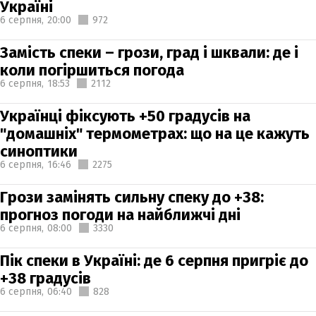
Україні
6 серпня,
20:00
972
Замість спеки – грози, град і шквали: де і
коли погіршиться погода
6 серпня,
18:53
2112
Українці фіксують +50 градусів на
"домашніх" термометрах: що на це кажуть
синоптики
6 серпня,
16:46
2275
Грози замінять сильну спеку до +38:
прогноз погоди на найближчі дні
6 серпня,
08:00
3330
Пік спеки в Україні: де 6 серпня пригріє до
+38 градусів
6 серпня,
06:40
828