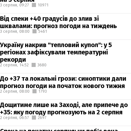
3 серпня,
09:27
10971
Від спеки +40 градусів до злив зі
шквалами: прогноз погоди на тиждень
3 серпня,
08:00
5461
Україну накрив "тепловий купол": у 5
регіонах зафіксували температурні
рекорди
2 серпня,
14:52
3680
До +37 та локальні грози: синоптики дали
прогноз погоди на початок нового тижня
2 серпня,
08:00
1793
Дощитиме лише на Заході, але припече до
+35: яку погоду прогнозують на 2 серпня
2 серпня,
06:57
2697