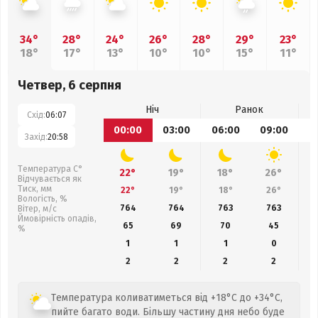
34°
28°
24°
26°
28°
29°
23°
18°
17°
13°
10°
10°
15°
11°
Четвер, 6 серпня
Ніч
Ранок
Схід:
06:07
00:00
03:00
06:00
09:00
1
Захід:
20:58
Температура С°
22°
19°
18°
26°
Відчувається як
Тиск, мм
22°
19°
18°
26°
Вологість, %
764
764
763
763
Вітер, м/с
Ймовірність опадів,
65
69
70
45
%
1
1
1
0
2
2
2
2
Температура коливатиметься від +18°C до +34°C,
пийте багато води. Більшу частину дня небо буде