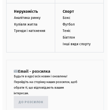
Нерухомість
Спорт
Аналітика ринку
Бокс
Купівля житла
Футбол
Тренди і натхнення
Теніс
Біатлон
Інші види спорту
Email - розсилка
Будьте в курсі всіх новин і оновлень!
Перейдіть на сторінку наших розсилок, щоб
обрати ті, що відповідають вашим
інтересам.
ДО РОЗСИЛОК