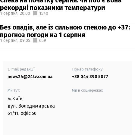
Спека на початку серпня: чи поб'є вона
рекордні показники температури
1 серпня,
20:00
1540
Без опадів, але із сильною спекою до +37:
прогноз погоди на 1 серпня
1 серпня,
09:05
659
E-mail редакції
Номер телефону:
news24@24tv.com.ua
+38 044 390 5077
Ми тут:
Ми в соцмережах:
м.Київ
,
вул. Володимирська
офіс
61/11,
50