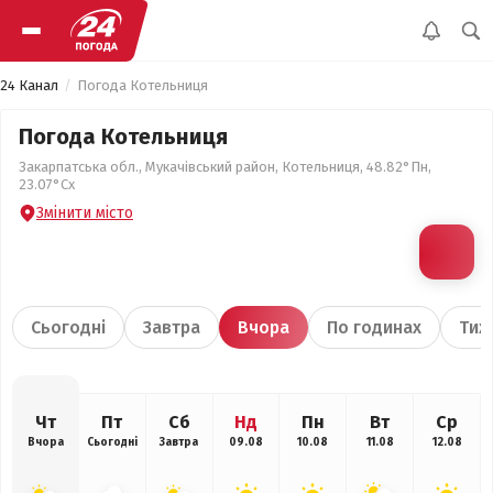
24 Канал
Погода Котельниця
Погода Котельниця
Закарпатська обл., Мукачівський район, Котельниця, 48.82°Пн,
23.07°Сх
Змінити місто
Сьогодні
Завтра
Вчора
По годинах
Тиж
Чт
Пт
Сб
Нд
Пн
Вт
Ср
Вчора
Сьогодні
Завтра
09.08
10.08
11.08
12.08