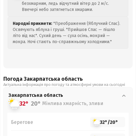
безхмарним, ледь відчутний вітер до 2 м/с.
Ввечері небо затягнеться хмарами.
Народні прикмети:
"Преображення (Яблучний Спас).
Освячують яблука і груші. "Прийшов Спас — пішло
літо від нас". Сухий день — суха осінь, мокрий —
мокра. Ночі стають по-справжньому холодними."
Погода Закарпатська
область
Актуальна інформація про погоду та атмосферні умови на сьогодні
Закарпатська
область
32°
20°
Мінлива хмарність, зливи
Берегове
32°
/
20°