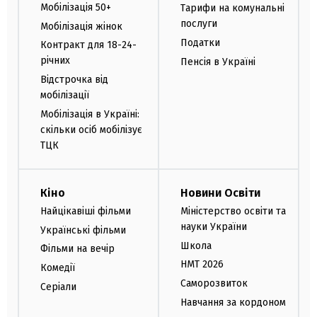
Мобілізація 50+
Тарифи на комунальні
послуги
Мобілізація жінок
Податки
Контракт для 18-24-
річних
Пенсія в Україні
Відстрочка від
мобілізації
Мобілізація в Україні:
скільки осіб мобілізує
ТЦК
Кіно
Новини Освіти
Найцікавіші фільми
Міністерство освіти та
науки України
Українські фільми
Школа
Фільми на вечір
НМТ 2026
Комедії
Саморозвиток
Серіали
Навчання за кордоном