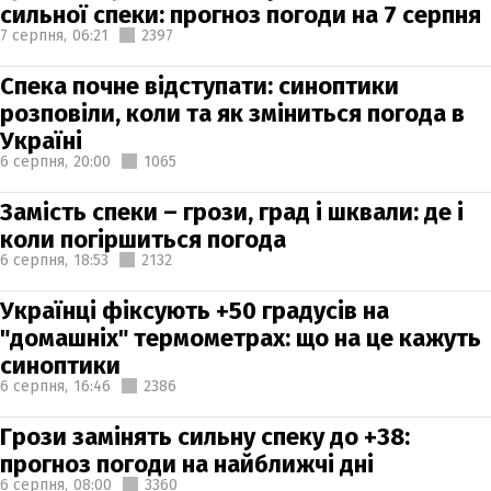
сильної спеки: прогноз погоди на 7 серпня
7 серпня,
06:21
2397
Спека почне відступати: синоптики
розповіли, коли та як зміниться погода в
Україні
6 серпня,
20:00
1065
Замість спеки – грози, град і шквали: де і
коли погіршиться погода
6 серпня,
18:53
2132
Українці фіксують +50 градусів на
"домашніх" термометрах: що на це кажуть
синоптики
6 серпня,
16:46
2386
Грози замінять сильну спеку до +38:
прогноз погоди на найближчі дні
6 серпня,
08:00
3360