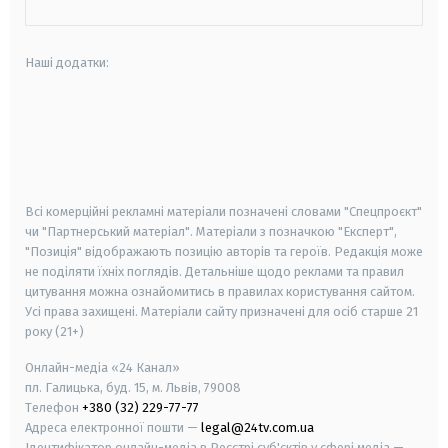
Наші додатки:
android
apple
smart tv
samsung smart tv
Всі комерційні рекламні матеріали позначені словами "Спецпроєкт"
чи "Партнерський матеріал". Матеріали з позначкою "Експерт",
"Позиція" відображають позицію авторів та героїв. Редакція може
не поділяти їхніх поглядів. Детальніше щодо реклами та правил
цитування можна ознайомитись в правилах користування сайтом.
Усі права захищені.
Матеріали сайту призначені для осіб старше
21
року (21+)
Онлайн-медіа «24 Канал»
пл. Галицька, буд. 15, м. Львів, 79008
Телефон
+380 (32) 229-77-77
Адреса електронної пошти —
legal@24tv.com.ua
Ідентифікатор онлайн-медіа в Реєстрі суб'єктів у сфері медіа —