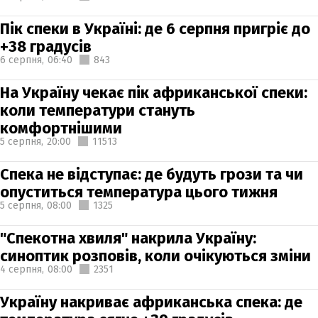
Пік спеки в Україні: де 6 серпня пригріє до
+38 градусів
6 серпня,
06:40
843
На Україну чекає пік африканської спеки:
коли температури стануть
комфортнішими
5 серпня,
20:00
11513
Спека не відступає: де будуть грози та чи
опуститься температура цього тижня
5 серпня,
08:00
1325
"Спекотна хвиля" накрила Україну:
синоптик розповів, коли очікуються зміни
4 серпня,
08:00
2351
Україну накриває африканська спека: де