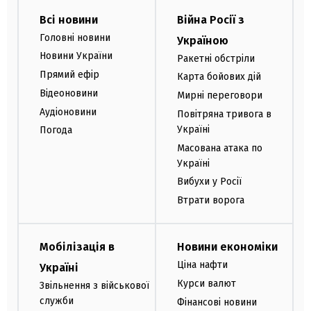
Всі новини
Війна Росії з
Головні новини
Україною
Новини України
Ракетні обстріли
Прямий ефір
Карта бойових дій
Відеоновини
Мирні переговори
Аудіоновини
Повітряна тривога в
Україні
Погода
Масована атака по
Україні
Вибухи у Росії
Втрати ворога
Мобілізація в
Новини економіки
Ціна нафти
Україні
Курси валют
Звільнення з військової
служби
Фінансові новини