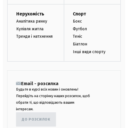
Нерухомість
Спорт
Аналітика ринку
Бокс
Купівля житла
Футбол
Тренди і натхнення
Теніс
Біатлон
Інші види спорту
Email - розсилка
Будьте в курсі всіх новин і оновлень!
Перейдіть на сторінку наших розсилок, щоб
обрати ті, що відповідають вашим
інтересам.
ДО РОЗСИЛОК