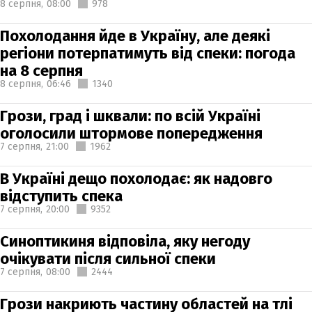
8 серпня,
08:00
978
Похолодання йде в Україну, але деякі
регіони потерпатимуть від спеки: погода
на 8 серпня
8 серпня,
06:46
1340
Грози, град і шквали: по всій Україні
оголосили штормове попередження
7 серпня,
21:00
1962
В Україні дещо похолодає: як надовго
відступить спека
7 серпня,
20:00
9352
Синоптикиня відповіла, яку негоду
очікувати після сильної спеки
7 серпня,
08:00
2444
Грози накриють частину областей на тлі