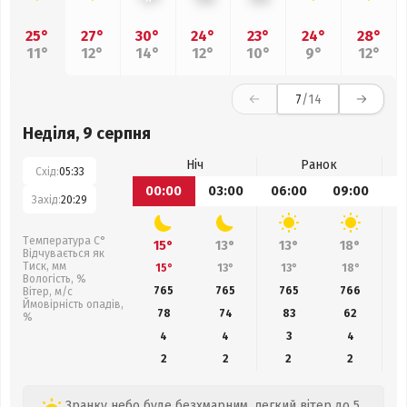
25°
27°
30°
24°
23°
24°
28°
11°
12°
14°
12°
10°
9°
12°
7
/14
Неділя, 9 серпня
Ніч
Ранок
Схід:
05:33
00:00
03:00
06:00
09:00
1
Захід:
20:29
Температура С°
15°
13°
13°
18°
Відчувається як
Тиск, мм
15°
13°
13°
18°
Вологість, %
765
765
765
766
Вітер, м/с
Ймовірність опадів,
78
74
83
62
%
4
4
3
4
2
2
2
2
Зранку небо буде безхмарним, легкий вітер до 5