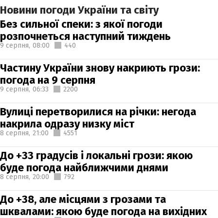
Новини погоди України та світу
Без сильної спеки: з якої погоди
розпочнеться наступний тиждень
9 серпня,
08:00
440
Частину України знову накриють грози:
погода на 9 серпня
9 серпня,
06:33
2200
Вулиці перетворилися на річки: негода
накрила одразу низку міст
8 серпня,
21:00
4551
До +33 градусів і локальні грози: якою
буде погода найближчими днями
8 серпня,
20:00
792
До +38, але місцями з грозами та
шквалами: якою буде погода на вихідних