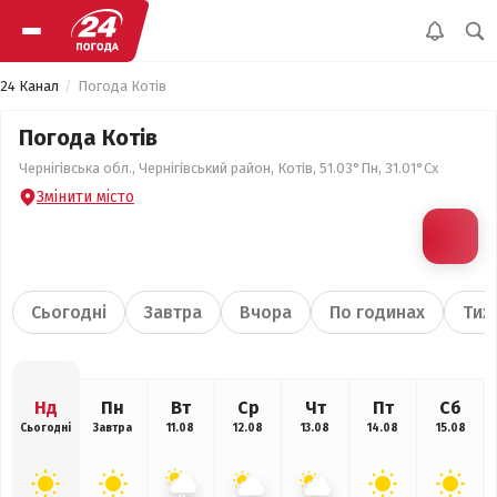
24 Канал
Погода Котів
Погода Котів
Чернігівська обл., Чернігівський район, Котів, 51.03°Пн, 31.01°Сх
Змінити місто
Сьогодні
Завтра
Вчора
По годинах
Тиж
Нд
Пн
Вт
Ср
Чт
Пт
Сб
Сьогодні
Завтра
11.08
12.08
13.08
14.08
15.08