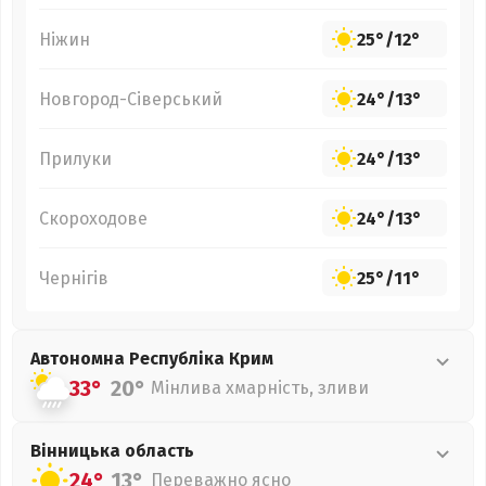
Ніжин
25°
/
12°
Новгород-Сіверський
24°
/
13°
Прилуки
24°
/
13°
Скороходове
24°
/
13°
Чернігів
25°
/
11°
Автономна Республіка Крим
33°
20°
Мінлива хмарність, зливи
Вінницька
область
24°
13°
Переважно ясно