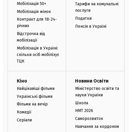
Мобілізація 50+
Тарифи на комунальні
послуги
Мобілізація жінок
Податки
Контракт для 18-24-
річних
Пенсія в Україні
Відстрочка від
мобілізації
Мобілізація в Україні:
скільки осіб мобілізує
ТЦК
Кіно
Новини Освіти
Найцікавіші фільми
Міністерство освіти та
науки України
Українські фільми
Школа
Фільми на вечір
НМТ 2026
Комедії
Саморозвиток
Серіали
Навчання за кордоном