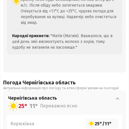
м/с. Після обіду небо затягнеться хмарами.
Очікується від +11°C до +25°C, чудова погода для
перебування на вулиці. Надвечір небо очистеться
від хмар.
Народні прикмети:
"Матія (Матвія). Вважалося, що в
цей день змії висмоктують молоко з корів, тому
худобу не виганяли на пасовище."
Погода Чернігівська
область
Актуальна інформація про погоду та атмосферні умови на сьогодні
Чернігівська
область
25°
11°
Переважно ясно
Корюківка
25°
/
11°