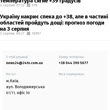
температура сягне +39 градусів
4 серпня,
07:32
918
Україну накриє спека до +38, але в частині
областей пройдуть дощі: прогноз погоди
на 3 серпня
3 серпня,
09:27
10997
E-mail редакції
Номер телефону:
news24@24tv.com.ua
+38 044 390 5077
Ми тут:
Ми в соцмережах:
м.Київ
,
вул. Володимирська
офіс
61/11,
50