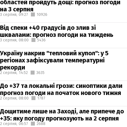
областей пройдуть дощі: прогноз погоди
на 3 серпня
3 серпня,
09:27
10926
Від спеки +40 градусів до злив зі
шквалами: прогноз погоди на тиждень
3 серпня,
08:00
5436
Україну накрив "тепловий купол": у 5
регіонах зафіксували температурні
рекорди
2 серпня,
14:52
3635
До +37 та локальні грози: синоптики дали
прогноз погоди на початок нового тижня
2 серпня,
08:00
1787
Дощитиме лише на Заході, але припече до
+35: яку погоду прогнозують на 2 серпня
2 серпня,
06:57
2688