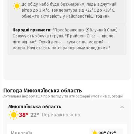
До обіду небо буде безхмарним, ледь відчутний
вітер до 3 м/с. Температура від +22°C до +38°C,
обмежте активність у найспекотніші години.
Народні прикмети:
"Преображення (Яблучний Спас).
Освячують яблука і груші. "Прийшов Спас — пішло
літо від нас". Сухий день — суха осінь, мокрий —
мокра. Ночі стають по-справжньому холодними."
Погода Миколаївська
область
Актуальна інформація про погоду та атмосферні умови на сьогодні
Миколаївська
область
38°
22°
Переважно ясно
Миколаїв
38°
/
22°