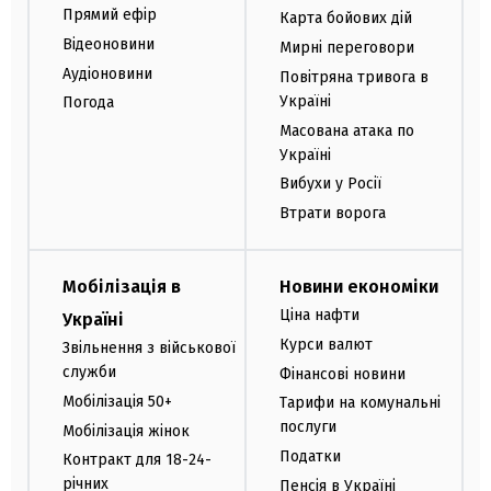
Прямий ефір
Карта бойових дій
Відеоновини
Мирні переговори
Аудіоновини
Повітряна тривога в
Україні
Погода
Масована атака по
Україні
Вибухи у Росії
Втрати ворога
Мобілізація в
Новини економіки
Ціна нафти
Україні
Курси валют
Звільнення з військової
служби
Фінансові новини
Мобілізація 50+
Тарифи на комунальні
послуги
Мобілізація жінок
Податки
Контракт для 18-24-
річних
Пенсія в Україні