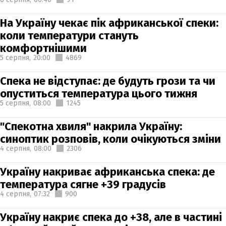
На Україну чекає пік африканської спеки:
коли температури стануть
комфортнішими
5 серпня,
20:00
4869
Спека не відступає: де будуть грози та чи
опуститься температура цього тижня
5 серпня,
08:00
1245
"Спекотна хвиля" накрила Україну:
синоптик розповів, коли очікуються зміни
4 серпня,
08:00
2306
Україну накриває африканська спека: де
температура сягне +39 градусів
4 серпня,
07:32
900
Україну накриє спека до +38, але в частині