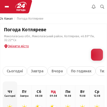
24 Канал
Погода Котляреве
Погода Котляреве
Миколаївська обл., Миколаївський район, Котляреве, 46.89°Пн,
32.22°Сх
Змінити місто
Сьогодні
Завтра
Вчора
По годинах
Тиж
Чт
Пт
Сб
Нд
Пн
Вт
Ср
Сьогодні
Завтра
08.08
09.08
10.08
11.08
12.08