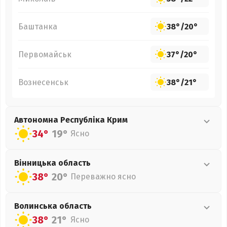
Баштанка
38°
/
20°
Первомайськ
37°
/
20°
Вознесенськ
38°
/
21°
Автономна Республіка Крим
34°
19°
Ясно
Вінницька
область
38°
20°
Переважно ясно
Волинська
область
38°
21°
Ясно