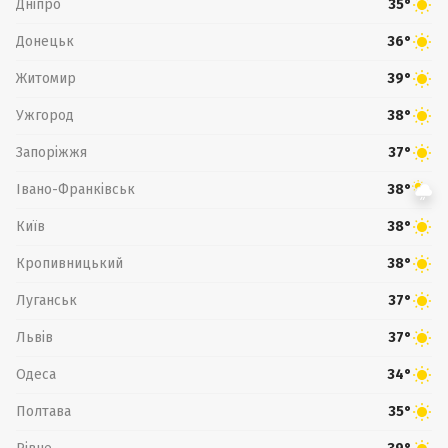
Дніпро
35°
Донецьк
36°
Житомир
39°
Ужгород
38°
Запоріжжя
37°
Івано-Франківськ
38°
Київ
38°
Кропивницький
38°
Луганськ
37°
Львів
37°
Одеса
34°
Полтава
35°