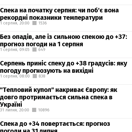
Спека на початку серпня: чи поб'є вона
рекордні показники температури
1 серпня,
20:00
1536
Без опадів, але із сильною спекою до +37:
прогноз погоди на 1 серпня
1 серпня,
09:05
649
Серпень приніс спеку до +38 градусів: яку
погоду прогнозують на вихідні
1 серпня,
08:00
838
"Тепловий купол" накриває Європу: як
довго протримається сильна спека в
Україні
31 липня,
20:00
10896
Спека до +34 повертається: прогноз
погоди на 31 липня