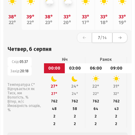
38°
39°
38°
33°
33°
33°
33°
22°
22°
23°
20°
17°
18°
19°
7
/14
Четвер, 6 серпня
Ніч
Ранок
Схід:
05:37
00:00
03:00
06:00
09:00
1
Захід:
20:18
Температура С°
27°
24°
22°
31°
Відчувається як
Тиск, мм
27°
24°
22°
32°
Вологість, %
762
762
762
762
Вітер, м/с
Ймовірність опадів,
48
58
64
43
%
2
2
2
2
2
2
2
2