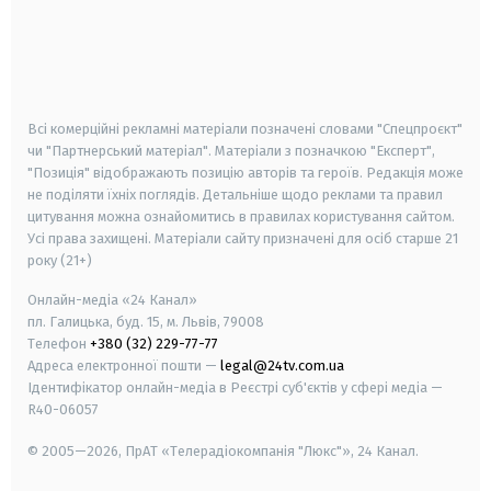
android
apple
smart tv
samsung smart tv
Всі комерційні рекламні матеріали позначені словами "Спецпроєкт"
чи "Партнерський матеріал". Матеріали з позначкою "Експерт",
"Позиція" відображають позицію авторів та героїв. Редакція може
не поділяти їхніх поглядів. Детальніше щодо реклами та правил
цитування можна ознайомитись в правилах користування сайтом.
Усі права захищені.
Матеріали сайту призначені для осіб старше
21
року (21+)
Онлайн-медіа «24 Канал»
пл. Галицька, буд. 15, м. Львів, 79008
Телефон
+380 (32) 229-77-77
Адреса електронної пошти —
legal@24tv.com.ua
Ідентифікатор онлайн-медіа в Реєстрі суб'єктів у сфері медіа —
R40-06057
© 2005—2026,
ПрАТ «Телерадіокомпанія "Люкс"», 24 Канал.