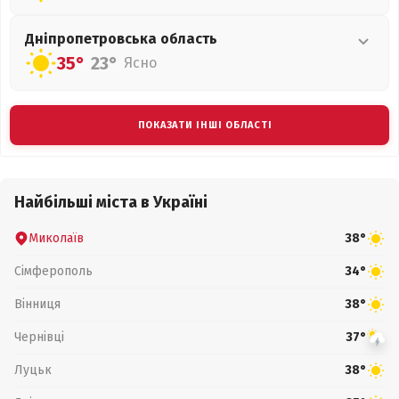
Дніпропетровська
область
35°
23°
Ясно
ПОКАЗАТИ ІНШІ ОБЛАСТІ
Найбільші міста в Україні
Миколаїв
38°
Сімферополь
34°
Вінниця
38°
Чернівці
37°
Луцьк
38°