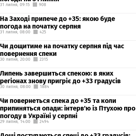
31 липня,
09:15
908
На Заході припече до +35: якою буде
погода на початку серпня
31 липня,
08:00
425
Чи дощитиме на початку серпня під час
повернення спеки
30 липня,
20:00
2315
Липень завершиться спекою: в яких
регіонах знову пригріє до +33 градусів
30 липня,
08:00
1884
Чи повернеться спека до +35 та коли
припиняться опади: інтерв'ю із Птухою про
погоду в Україні у серпні
29 липня,
14:00
2494
Дощі поступаються спеці до +33 градусів: