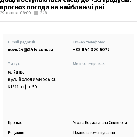
прогноз погоди на найближчі дні
29 липня,
08:00
248
E-mail редакції
Номер телефону:
news24@24tv.com.ua
+38 044 390 5077
Ми тут:
Ми в соцмережах:
м.Київ
,
вул. Володимирська
офіс
61/11,
50
Про нас
Угода Користувача Спільноти
Редакція
Правила коментування